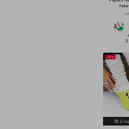
Papucs h
Feke
Há
3
-40%
2
na