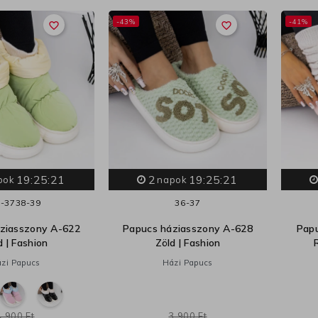
-43%
-41%
favorite_border
favorite_border
19:25:20
2
19:25:20
pok
napok
-37
38-39
36-37
ziasszony A-622
Papucs háziasszony A-628
Pap
d | Fashion
Zöld | Fashion
zi Papucs
Házi Papucs
4 900 Ft
3 900 Ft