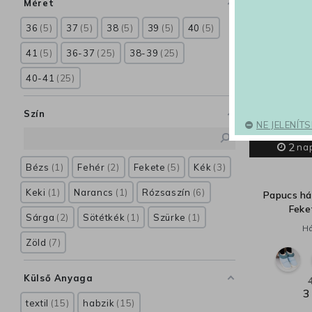
Méret
36
5
37
5
38
5
39
5
40
5
41
5
36-37
25
38-39
25
40-41
25
Szín
NE JELENÍT
2
na
Bézs
1
Fehér
2
Fekete
5
Kék
3
Keki
1
Narancs
1
Rózsaszín
6
Papucs há
Feke
Sárga
2
Sötétkék
1
Szürke
1
Há
Zöld
7
Külső Anyaga
3
textil
15
habzik
15