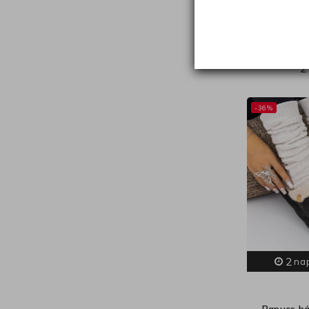
Há
2
-36%
2
na