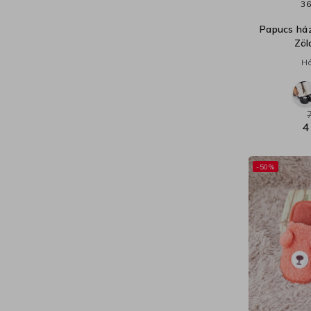
36
Papucs há
Zöl
Há
4
-50%