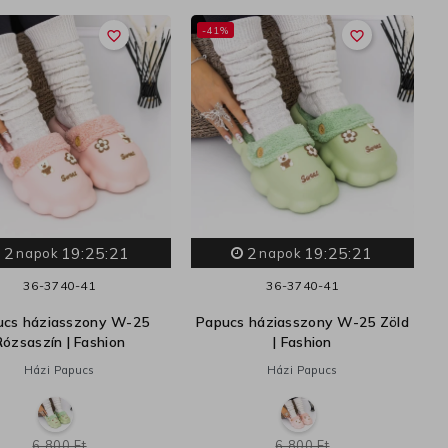
-41%
favorite_border
favorite_border
2
19:25:20
2
19:25:20
napok
napok
36-37
40-41
36-37
40-41
ucs háziasszony W-25
Papucs háziasszony W-25 Zöld
Rózsaszín | Fashion
| Fashion
Házi Papucs
Házi Papucs
6 800 Ft
6 800 Ft