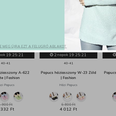
SE MEG ÚJRA EZT A FELUGRÓ ABLAKOT.
19:25:20
2
19:25:20
pok
napok
40-41
40-41
ziasszony A-622
Papucs háziasszony W-23 Zöld
Papucs
te | Fashion
| Fashion
zi Papucs
Házi Papucs
4 900 Ft
6 800 Ft
 332 Ft
4 012 Ft