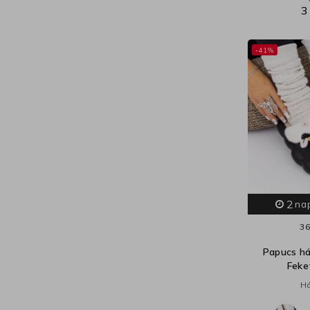
3
-41%
2
na
36
Papucs h
Feke
Há