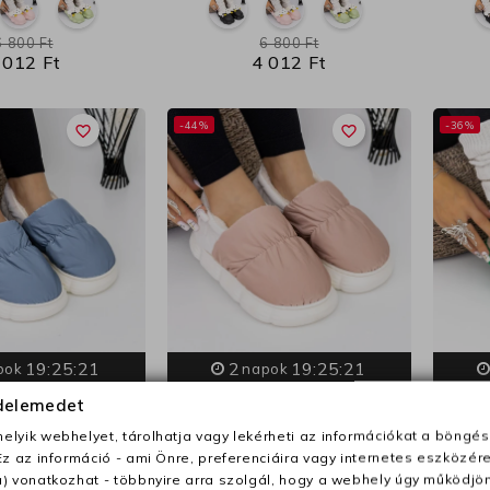
6 800 Ft
6 800 Ft
 012 Ft
4 012 Ft
-44%
-36%
favorite_border
favorite_border
19:25:20
2
19:25:20
pok
napok
édelemedet
-37
40-41
36-37
40-41
lyik webhelyet, tárolhatja vagy lekérheti az információkat a böngés
asszony A-623 Kék
Papucs háziasszony A-623
Papucs
Ez az információ - ami Önre, preferenciáira vagy internetes eszközér
 Fashion
Rózsaszín | Fashion
) vonatkozhat - többnyire arra szolgál, hogy a webhely úgy működjön