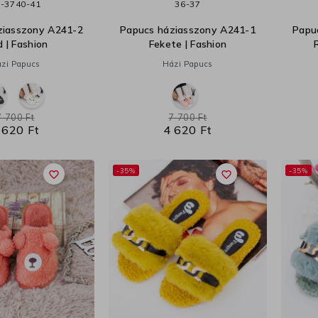
-37
40-41
36-37
ziasszony A241-2
Papucs háziasszony A241-1
Papu
d | Fashion
Fekete | Fashion
zi Papucs
Házi Papucs
7 700 Ft
7 700 Ft
 620 Ft
4 620 Ft
-35%
-35%
favorite_border
favorite_border