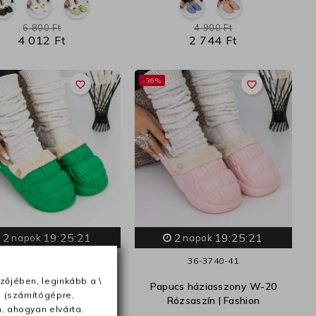
6 800 Ft
4 900 Ft
4 012 Ft
2 744 Ft
-36%
favorite_border
favorite_border
2
19:25:20
2
19:25:20
napok
napok
36-37
40-41
36-37
40-41
zőjében, leginkább a \
 háziasszony W-20 Zöld
Papucs háziasszony W-20
e (számítógépre,
| Fashion
Rózsaszín | Fashion
, ahogyan elvárta.