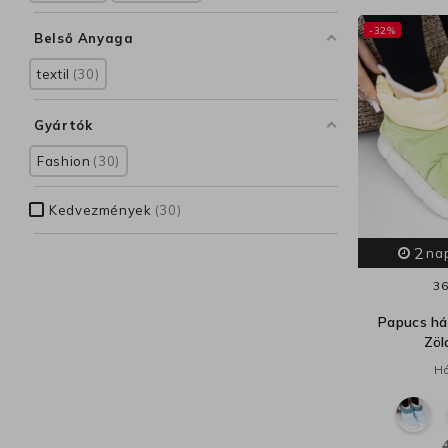
-32%
Belső Anyaga
textil
30
Gyártók
Fashion
30
Kedvezmények
30
2
na
36
Papucs há
Zöl
Há