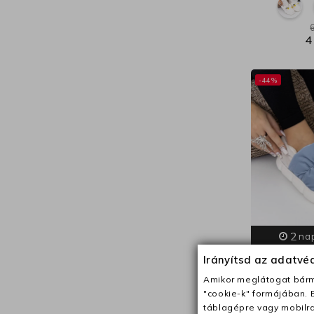
4
-44%
2
na
Irányítsd az adatv
36
Amikor meglátogat bárme
Papucs házi
"cookie-k" formájában. 
|
táblagépre vagy mobilra