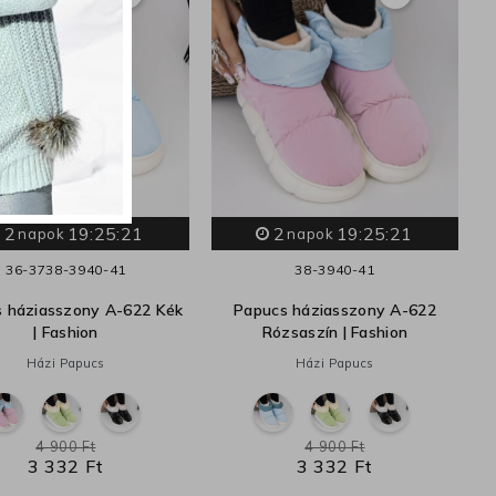
2
19:25:20
2
19:25:20
napok
napok
36-37
38-39
40-41
38-39
40-41
 háziasszony A-622 Kék
Papucs háziasszony A-622
| Fashion
Rózsaszín | Fashion
Házi Papucs
Házi Papucs
4 900 Ft
4 900 Ft
3 332 Ft
3 332 Ft