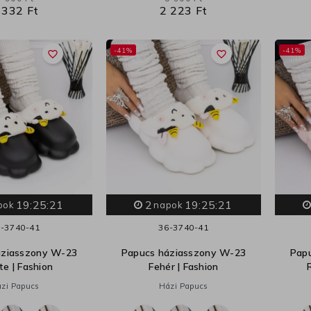
 332 Ft
2 223 Ft
-41%
-41%
favorite_border
favorite_border
19:25:20
2
19:25:20
pok
napok
-37
40-41
36-37
40-41
áziasszony W-23
Papucs háziasszony W-23
Pap
te | Fashion
Fehér | Fashion
zi Papucs
Házi Papucs