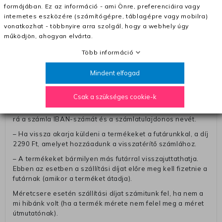
– A kapott termék cseréjéért 3780 Ft szállítási díjat
formájában. Ez az információ - ami Önre, preferenciáira vagy
számolunk fel (oda -vissza út)
internetes eszközére (számítógépre, táblagépre vagy mobilra)
Pénzvisszatérítés:
vonatkozhat - többnyire arra szolgál, hogy a webhely úgy
működjön, ahogyan elvárta.
A pénz visszatérítéséhez küldjük a futárt, hogy vegye át
Öntől a terméket/termékeket, vagy más futárral is
Több információ
elküldheti. Olyan utávéttel küldött csomagot, melyne
értéke eltér 0 FT-tól, nem fogadunk el. A futárnak átadott
Mindent elfogad
csomagba kérjük, hogy a visszaküldés könnyebb
azonosítása érdekében tegyen egy megjegyzést, amelyre
Csak a szükséges cookie-k
felírja telefonszámát/rendelési számát. Az eljárás
egyszerűsítése érdekében kérjük, hogy erre a jegyre írja
rá a számla IBAN-számát és a számlatulajdonos nevét.
– Ha vissza akarja küldeni a termékeket a futárunkkal, a díj
2290 Ft, amelyet hozzáadunk a visszatérítő számlához.
– A termékeket bármilyen más futárral visszajuttathatja.
Ebben az esetben a szállítási díjat előre meg kell fizetnie a
futárnak (amikor a terméket átadja).
Méretcsere esetén szállítási díjat számitunk fel, ha nem a
mi hibánk volt (ha a termék mérete nem felel meg a méret
útmutatónak).