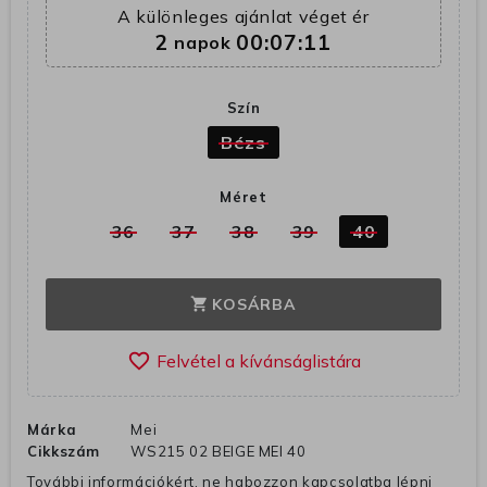
A különleges ajánlat véget ér
2
00:07:10
napok
Szín
Bézs
Méret
36
37
38
39
40
KOSÁRBA
shopping_cart
favorite_border
Márka
Mei
Cikkszám
WS215 02 BEIGE MEI 40
További információkért, ne habozzon kapcsolatba lépni