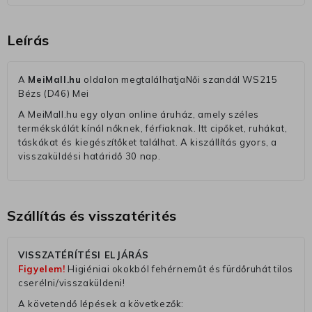
Leírás
A
MeiMall.hu
oldalon megtalálhatjaNői szandál WS215
Bézs (D46) Mei
A MeiMall.hu egy olyan online áruház, amely széles
termékskálát kínál nőknek, férfiaknak. Itt cipőket, ruhákat,
táskákat és kiegészítőket találhat. A kiszállítás gyors, a
visszaküldési határidő 30 nap.
Szállítás és visszatérités
VISSZATÉRÍTÉSI ELJÁRÁS
Figyelem!
Higiéniai okokból fehérneműt és fürdőruhát tilos
cserélni/visszaküldeni!
A követendő lépések a következők: