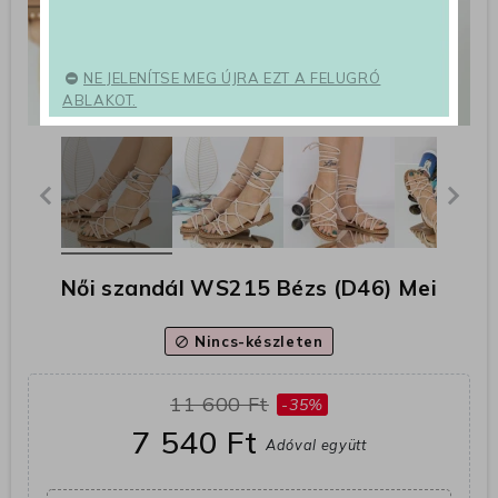
NE JELENÍTSE MEG ÚJRA EZT A FELUGRÓ
ABLAKOT.
Női szandál WS215 Bézs (D46) Mei
Nincs-készleten
block
11 600 Ft
-35%
7 540 Ft
Adóval együtt