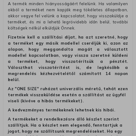
A termék minden hiányosságáért felelünk. Ha valamilyen
okból a terméket nem kapják meg tökéletes állapotban,
akkor vegye fel velünk a kapcsolatot, hogy visszaküldje a
terméket, és mi a lehető legrövidebb időn belül, további
költségek nélkül elküldjük Önnek.
Fizetnie kell a szállítási díjat, ha azt szeretné, hogy
a terméket egy másik modellel cseréljük ki, azon az
alapon, hogy meggondolta magát a választott
modellel kapcsolatban, vagy vissza szeretné küldeni
a terméket, hogy visszatérítsük a pénztét.
Választhat visszatérítést is, de legkésőbb a
megrendelés kézhezvételétől számított 14 napon
belül.
Az "ONE SIZE" ruházat univerzális méretű, tehát ezen
termékek visszaküldése esetén a szállítást az ügyfél
viseli (kivéve a hibás termékeket).
A kedvezményes termékeknek lehetnek kis hibái.
A termékeket a rendelkezésre álló készlet szerint
szállítjuk. Ha a készlet nem elegendő, fenntartjuk a
jogot, hogy ne szállítsunk megrendeléseket. Ha egy