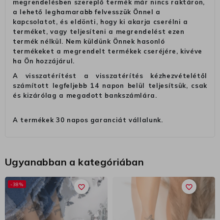
megrendelésben szereplő termék már nincs raktáron,
a lehető leghamarabb felvesszük Önnel a
kapcsolatot, és eldönti, hogy ki akarja cserélni a
terméket, vagy teljesíteni a megrendelést ezen
termék nélkül. Nem küldünk Önnek hasonló
termékeket a megrendelt termékek cseréjére, kivéve
ha Ön hozzájárul.
A visszatérítést a visszatérítés kézhezvételétől
számított legfeljebb 14 napon belül teljesítsük, csak
és kizárólag a megadott bankszámlára.
A termékek 30 napos garanciát vállalunk.
Ugyanabban a kategóriában
-38%
favorite_border
favorite_border