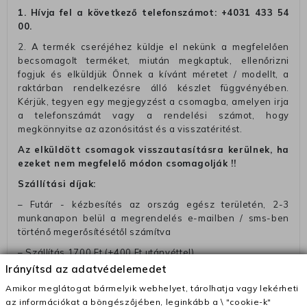
1. Hívja fel a következő telefonszámot:
+4031 433 54
00
.
2. A termék cseréjéhez küldje el nekünk a megfelelően
becsomagolt terméket, miután megkaptuk, ellenőrizni
fogjuk és elküldjük Önnek a kívánt méretet / modellt, a
raktárban rendelkezésre álló készlet függvényében.
Kérjük, tegyen egy megjegyzést a csomagba, amelyen irja
a telefonszámát vagy a rendelési számot, hogy
megkönnyitse az azonósitást és a visszatéritést.
Az elküldött csomagok visszautasításra kerülnek, ha
ezeket nem megfelelő módon csomagolják !!
Szállítási díjak:
– Futár - kézbesítés az ország egész területén, 2-3
munkanapon belül a megrendelés e-mailben / sms-ben
történő megerősítésétől számítva
– Szállítás 1700 Ft (+400 Ft utánvéttel)
Irányítsd az adatvédelemedet
– Ingyenes szállítás 31600 Ft feletti megrendeléseknél
(+400 Ft utánvétte)
Amikor meglátogat bármelyik webhelyet, tárolhatja vagy lekérheti
az információkat a böngészőjében, leginkább a \ "cookie-k"