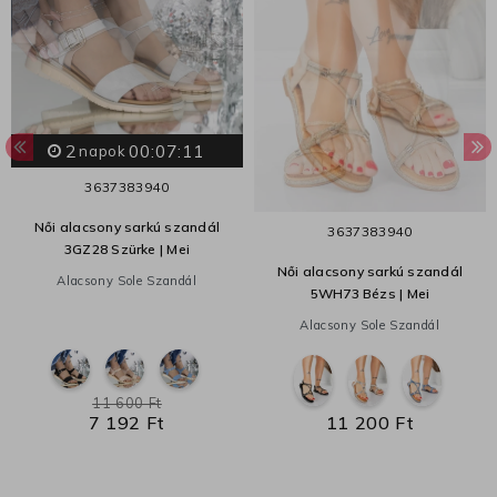
2
00:07:10
napok
36
37
38
39
40
Női alacsony sarkú szandál
36
37
38
39
40
3GZ28 Szürke | Mei
Női alacsony sarkú szandál
Alacsony Sole Szandál
5WH73 Bézs | Mei
Alacsony Sole Szandál
11 600 Ft
7 192 Ft
11 200 Ft