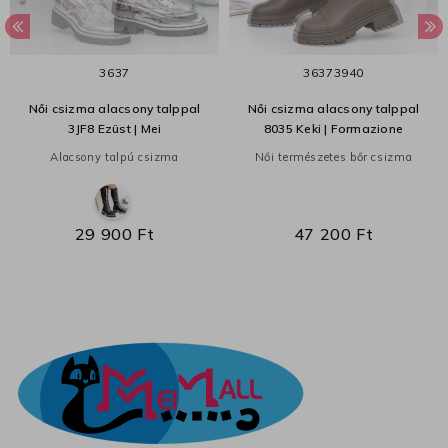
36
37
36
37
39
40
Női csizma alacsony talppal
Női csizma alacsony talppal
3JF8 Ezüst | Mei
8035 Keki | Formazione
Alacsony talpú csizma
Női természetes bőr csizma
29 900 Ft
47 200 Ft