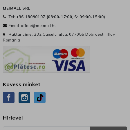
MEIMALL SRL
Tel:
+36 18090107 (
08:00-17:00, S: 09:00-15:00
)
Email:
office@meimall.hu
Raktár címe: 232 Caisului utca, 077085 Dobroesti, Ilfov,
Románia
Kövess minket
Facebook
Instagram
TikTok
Hírlevél