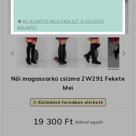
NE JELENÍTSE MEG ÚJRA EZT A FELUGRÓ
ABLAKOT.
Női magassarkú csizma 2W291 Fekete
Mei
Különböző formában elérhető
error_outline
19 300 Ft
Adóval együtt