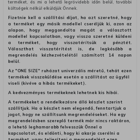
terméket, és mi a lehető legrövidebb időn belül, további
költségek nélkül elküldjük Önnek.
Fizetnie kell a szállítási díjat, ha azt szeretné, hogy
a terméket egy másik modellel cseréljük ki, azon az
alapon, hogy meggondolta magát a választott
modellel kapcsolatban, vagy vissza szeretné küldeni
a terméket, hogy visszatérítsük a pénztét.
Választhat visszatérítést is, de legkésőbb a
megrendelés kézhezvételétől számított 14 napon
belül.
Az "ONE SIZE" ruházat univerzális méretű, tehát ezen
termékek visszaküldése esetén a szállítást az ügyfél
viseli (kivéve a hibás termékeket).
A kedvezményes termékeknek lehetnek kis hibái.
A termékeket a rendelkezésre álló készlet szerint
szállítjuk. Ha a készlet nem elegendő, fenntartjuk a
jogot, hogy ne szállítsunk megrendeléseket. Ha egy
megrendelésben szereplő termék már nincs raktáron,
a lehető leghamarabb felvesszük Önnel a
kapcsolatot, és eldönti, hogy ki akarja cserélni a
terméket, vagy teljesíteni a megrendelést ezen