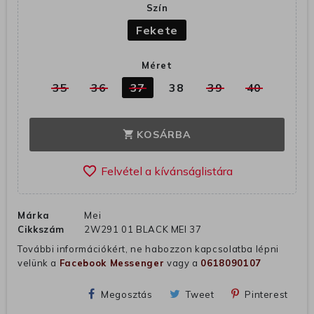
Szín
Fekete
Méret
35
36
37
38
39
40
KOSÁRBA
shopping_cart
favorite_border
Márka
Mei
Cikkszám
2W291 01 BLACK MEI 37
További információkért, ne habozzon kapcsolatba lépni
velünk a
Facebook Messenger
vagy a
0618090107
Megosztás
Tweet
Pinterest