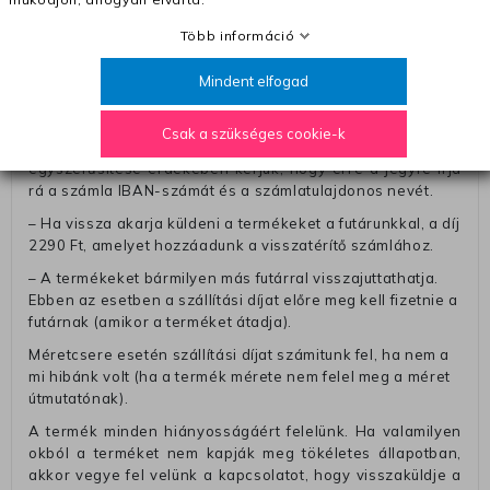
A pénz visszatérítéséhez küldjük a futárt, hogy vegye át
Több információ
Öntől a terméket/termékeket, vagy más futárral is
elküldheti. Olyan utávéttel küldött csomagot, melyne
Mindent elfogad
értéke eltér 0 FT-tól, nem fogadunk el. A futárnak átadott
csomagba kérjük, hogy a visszaküldés könnyebb
azonosítása érdekében tegyen egy megjegyzést, amelyre
Csak a szükséges cookie-k
felírja telefonszámát/rendelési számát. Az eljárás
egyszerűsítése érdekében kérjük, hogy erre a jegyre írja
rá a számla IBAN-számát és a számlatulajdonos nevét.
– Ha vissza akarja küldeni a termékeket a futárunkkal, a díj
2290 Ft, amelyet hozzáadunk a visszatérítő számlához.
– A termékeket bármilyen más futárral visszajuttathatja.
Ebben az esetben a szállítási díjat előre meg kell fizetnie a
futárnak (amikor a terméket átadja).
Méretcsere esetén szállítási díjat számitunk fel, ha nem a
mi hibánk volt (ha a termék mérete nem felel meg a méret
útmutatónak).
A termék minden hiányosságáért felelünk. Ha valamilyen
okból a terméket nem kapják meg tökéletes állapotban,
akkor vegye fel velünk a kapcsolatot, hogy visszaküldje a