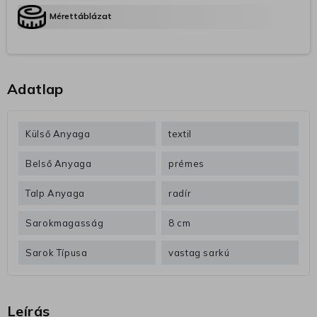
Mérettáblázat
Adatlap
Külső Anyaga
textil
Belső Anyaga
prémes
Talp Anyaga
radír
Sarokmagasság
8 cm
Sarok Típusa
vastag sarkú
Leírás