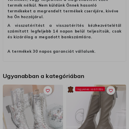
termék nélkül. Nem küldünk Önnek hasonló
termékeket a megrendelt termékek cseréjére, kivéve
ha Ön hozzájárul.
A visszatérítést a visszatérítés kézhezvételétől
számított legfeljebb 14 napon belül teljesítsük, csak
és kizárólag a megadott bankszámlára.
A termékek 30 napos garanciát vállalunk.
Ugyanabban a kategóriában
Ingyenes szállítás
favorite_border
favorite_border