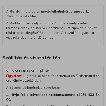
A
MeiMall.hu
oldalon megtalálhatjaNői csizma sarkú
2W291 Fekete Mei
A MeiMall.hu egy olyan online áruház, amely széles
termékskálát kínál nőknek, férfiaknak. Itt cipőket, ruhákat,
táskákat és kiegészítőket találhat. A kiszállítás gyors, a
visszaküldési határidő 30 nap.
Szállítás és visszatérités
VISSZATÉRÍTÉSI ELJÁRÁS
Figyelem!
Higiéniai okokból fehérneműt és fürdőruhát tilos
cserélni/visszaküldeni!
A követendő lépések a következők:
1. Hívja fel a következő telefonszámot:
+4031 433 54
00
.