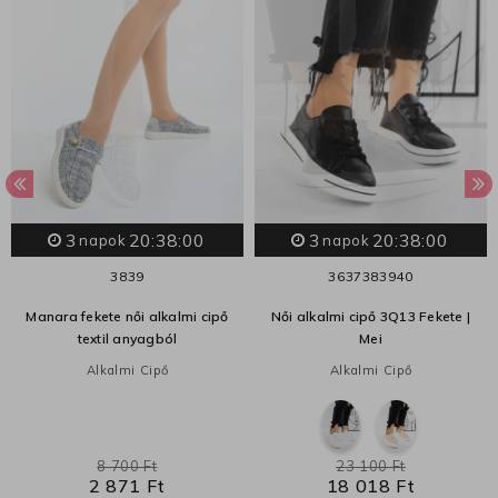
3
20:38:00
3
20:38:00
napok
napok
38
39
36
37
38
39
40
Manara fekete női alkalmi cipő
Női alkalmi cipő 3Q13 Fekete |
textil anyagból
Mei
Alkalmi Cipő
Alkalmi Cipő
8 700 Ft
23 100 Ft
2 871 Ft
18 018 Ft