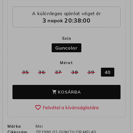
A különleges ajánlat véget ér
3
20:38:00
napok
Szín
Guncolor
Méret
35
36
37
38
39
40
KOSÁRBA
shopping_cart
favorite_border
Márka
Mei
Cikkszám
ZP1980 02 GUNCOLOR MEI 40