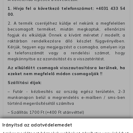
1. Hívja fel a következő telefonszámot:
+4031 433 54
00
.
2. A termék cseréjéhez küldje el nekünk a megfelelően
becsomagolt terméket, miután megkaptuk, ellenőrizni
fogjuk és elküldjük Önnek a kívánt méretet / modellt, a
raktárban rendelkezésre álló készlet függvényében.
Kérjük, tegyen egy megjegyzést a csomagba, amelyen irja
a telefonszámát vagy a rendelési számot, hogy
megkönnyitse az azonósitást és a visszatéritést.
Az elküldött csomagok visszautasításra kerülnek, ha
ezeket nem megfelelő módon csomagolják !!
Szállítási díjak:
– Futár - kézbesítés az ország egész területén, 2-3
munkanapon belül a megrendelés e-mailben / sms-ben
történő megerősítésétől számítva
– Szállítás 1700 Ft (+400 Ft utánvéttel)
– Ingyenes szállítás 31600 Ft feletti megrendeléseknél
Irányítsd az adatvédelemedet
(+400 Ft utánvétte)