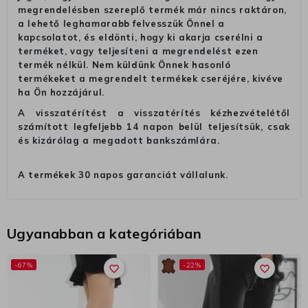
megrendelésben szereplő termék már nincs raktáron,
a lehető leghamarabb felvesszük Önnel a
kapcsolatot, és eldönti, hogy ki akarja cserélni a
terméket, vagy teljesíteni a megrendelést ezen
termék nélkül. Nem küldünk Önnek hasonló
termékeket a megrendelt termékek cseréjére, kivéve
ha Ön hozzájárul.
A visszatérítést a visszatérítés kézhezvételétől
számított legfeljebb 14 napon belül teljesítsük, csak
és kizárólag a megadott bankszámlára.
A termékek 30 napos garanciát vállalunk.
Ugyanabban a kategóriában
-67%
-22%
favorite_border
favorite_border