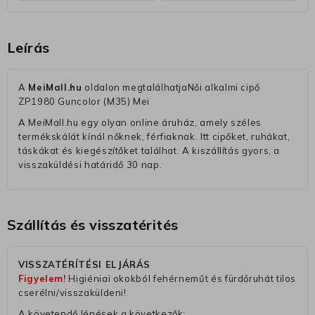
Leírás
A
MeiMall.hu
oldalon megtalálhatjaNői alkalmi cipő
ZP1980 Guncolor (M35) Mei
A MeiMall.hu egy olyan online áruház, amely széles
termékskálát kínál nőknek, férfiaknak. Itt cipőket, ruhákat,
táskákat és kiegészítőket találhat. A kiszállítás gyors, a
visszaküldési határidő 30 nap.
Szállítás és visszatérités
VISSZATÉRÍTÉSI ELJÁRÁS
Figyelem!
Higiéniai okokból fehérneműt és fürdőruhát tilos
cserélni/visszaküldeni!
A követendő lépések a következők: