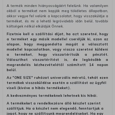
A termék minden hiányosságáért felelünk. Ha valamilyen
okból a terméket nem kapják meg tökéletes állapotban,
akkor vegye fel velünk a kapcsolatot, hogy visszaküldje a
terméket, és mi a lehető legrövidebb időn belül, további
költségek nélkül elküldjük Önnek.
Fizetnie kell a szállítási díjat, ha azt szeretné, hogy
a terméket egy másik modellel cseréljük ki, azon az
alapon, hogy meggondolta magát a választott
modellel kapcsolatban, vagy vissza szeretné küldeni
a terméket, hogy visszatérítsük a pénztét.
Választhat visszatérítést is, de legkésőbb a
megrendelés kézhezvételétől számított 14 napon
belül.
Az "ONE SIZE" ruházat univerzális méretű, tehát ezen
termékek visszaküldése esetén a szállítást az ügyfél
viseli (kivéve a hibás termékeket).
A kedvezményes termékeknek lehetnek kis hibái.
A termékeket a rendelkezésre álló készlet szerint
szállítjuk. Ha a készlet nem elegendő, fenntartjuk a
jogot, hogy ne szállítsunk megrendeléseket. Ha egy