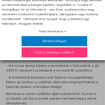
Amikor meglátogat bármelyik webhelyet, tárolhatja vagy lekérheti
– A kapott termék cseréjéért 3780 Ft szállítási díjat
az információkat a böngészőjében, leginkább a \ "cookie-k"
számolunk fel (oda -vissza út)
formájában. Ez az információ - ami Önre, preferenciáira vagy
Pénzvisszatérítés:
internetes eszközére (számítógépre, táblagépre vagy mobilra)
vonatkozhat - többnyire arra szolgál, hogy a webhely úgy
A pénz visszatérítéséhez küldjük a futárt, hogy vegye át
működjön, ahogyan elvárta.
Öntől a terméket/termékeket, vagy más futárral is
elküldheti. Olyan utávéttel küldött csomagot, melyne
Több információ
értéke eltér 0 FT-tól, nem fogadunk el. A futárnak átadott
csomagba kérjük, hogy a visszaküldés könnyebb
Mindent elfogad
azonosítása érdekében tegyen egy megjegyzést, amelyre
felírja telefonszámát/rendelési számát. Az eljárás
Csak a szükséges cookie-k
egyszerűsítése érdekében kérjük, hogy erre a jegyre írja
rá a számla IBAN-számát és a számlatulajdonos nevét.
– Ha vissza akarja küldeni a termékeket a futárunkkal, a díj
2290 Ft, amelyet hozzáadunk a visszatérítő számlához.
– A termékeket bármilyen más futárral visszajuttathatja.
Ebben az esetben a szállítási díjat előre meg kell fizetnie a
futárnak (amikor a terméket átadja).
Méretcsere esetén szállítási díjat számitunk fel, ha nem a
mi hibánk volt (ha a termék mérete nem felel meg a méret
útmutatónak).