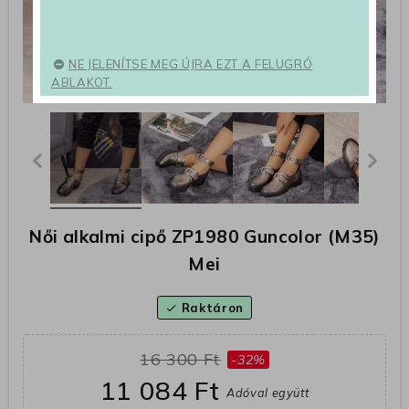
NE JELENÍTSE MEG ÚJRA EZT A FELUGRÓ
ABLAKOT.
Női alkalmi cipő ZP1980 Guncolor (M35)
Mei
Raktáron
check
16 300 Ft
-32%
11 084 Ft
Adóval együtt