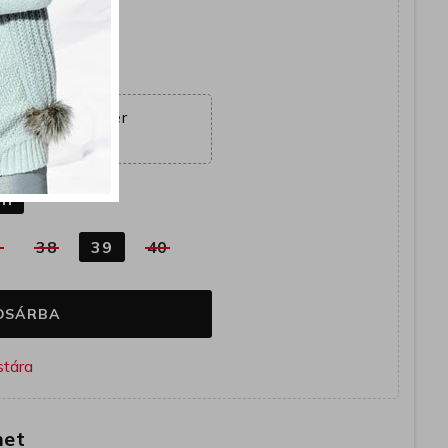
yütt
ajánlat véget ér
14:50:55
k
ín
7
38
39
40
OSÁRBA
het