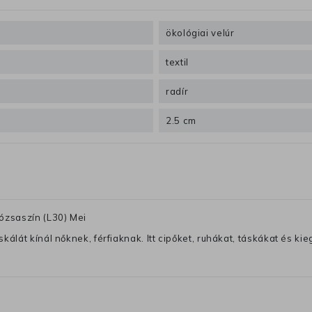
ökológiai velúr
textil
radír
2.5 cm
ózsaszín (L30) Mei
lát kínál nőknek, férfiaknak. Itt cipőket, ruhákat, táskákat és kiegé