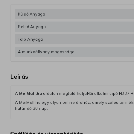
Külső Anyaga
Belső Anyaga
Talp Anyaga
A munkaállvány magassága
Leírás
A
MeiMall.hu
oldalon megtalálhatjaNői alkalmi cipő FD37 R
A MeiMall.hu egy olyan online áruház, amely széles termékská
határidő 30 nap.
Szállítás és visszatérités