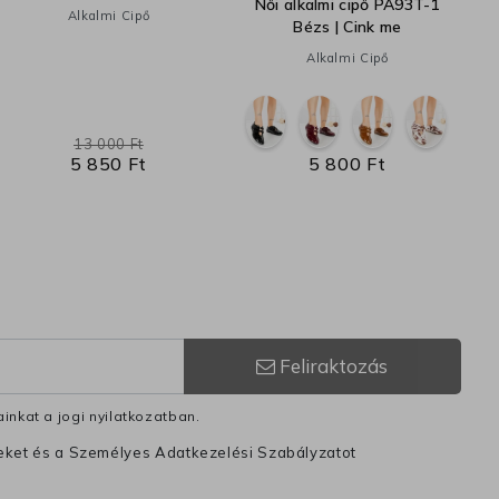
Női alkalmi cipő PA93T-1
Alkalmi Cipő
Bézs | Cink me
Alkalmi Cipő
13 000 Ft
5 850 Ft
5 800 Ft
Feliraktozás
inkat a jogi nyilatkozatban.
leket és a Személyes Adatkezelési Szabályzatot