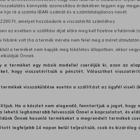
 visszaküldés könnyebb azonosítása érdekében tegyen egy megjegy
re írja rá a számla IBAN-számát és a számlatulajdonos nevét.
j 2290 Ft, amelyet hozzáadunk a visszatérítő számlához.
en az esetben a szállítási díjat előre meg kell fizetnie a futárnak (
mi hibánk volt (ha a termék mérete nem felel meg a méret útmutatón
ból a terméket nem kapják meg tökéletes állapotban, akkor vegye 
 elküldjük Önnek.
hogy a terméket egy másik modellel cseréljük ki, azon az 
ket, hogy visszatérítsük a pénztét. Választhat visszatérí
termékek visszaküldése esetén a szállítást az ügyfél viseli (
llítjuk. Ha a készlet nem elegendő, fenntartjuk a jogot, hogy
 lehető leghamarabb felvesszük Önnel a kapcsolatot, és eldön
üldünk Önnek hasonló termékeket a megrendelt termékek cseré
ított legfeljebb 14 napon belül teljesítsük, csak és kizáról