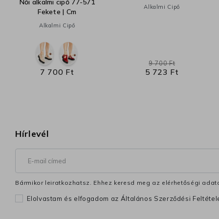
Női alkalmi cipő 77-571
Alkalmi Cipő
Fekete | Cm
Alkalmi Cipő
9 700 Ft
7 700 Ft
5 723 Ft
Hírlevél
Bármikor leiratkozhatsz. Ehhez keresd meg az elérhetőségi adata
Elolvastam és elfogadom az Általános Szerződési Feltéte