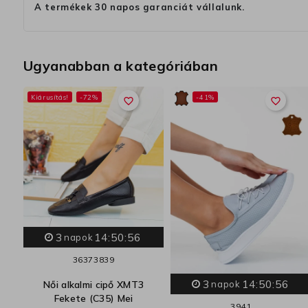
A termékek 30 napos garanciát vállalunk.
Ugyanabban a kategóriában
Kiárusítás!
-72%
-41%
favorite_border
favorite_border
3
14:50:55
napok
36
37
38
39
3
14:50:55
2
Női alkalmi cipő XMT3
napok
e
Fekete (C35) Mei
39
41