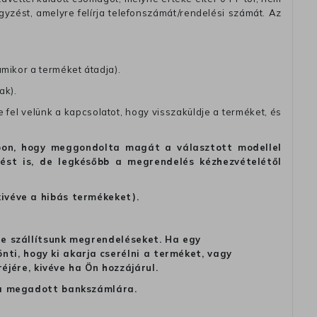
zést, amelyre felírja telefonszámát/rendelési számát. Az
amikor a terméket átadja).
ak).
fel velünk a kapcsolatot, hogy visszaküldje a terméket, és
alapon, hogy meggondolta magát a választott modellel
tést is, de legkésőbb a megrendelés kézhezvételétől
kivéve a hibás termékeket).
 ne szállítsunk megrendeléseket. Ha egy
ti, hogy ki akarja cserélni a terméket, vagy
jére, kivéve ha Ön hozzájárul.
ag a megadott bankszámlára.