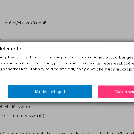
cserélni/visszaküldeni!
0
.
édelemedet
becsomagolt terméket, miután megkaptuk, ellenőrizni fogjuk és 
 egy megjegyzést a csomagba, amelyen irja a telefonszámát vagy a
lyik webhelyet, tárolhatja vagy lekérheti az információkat a böngés
Ez az információ - ami Önre, preferenciáira vagy internetes eszközér
) vonatkozhat - többnyire arra szolgál, hogy a webhely úgy működjön
ezeket nem megfelelő módon csomagolják !!
anapon belül a megrendelés e-mailben / sms-ben történő megerősít
Mindent elfogad
Csak a sz
0 Ft utánvétte)
nk fel (oda -vissza út)
től a terméket/termékeket, vagy más futárral is elküldheti. Olyan u