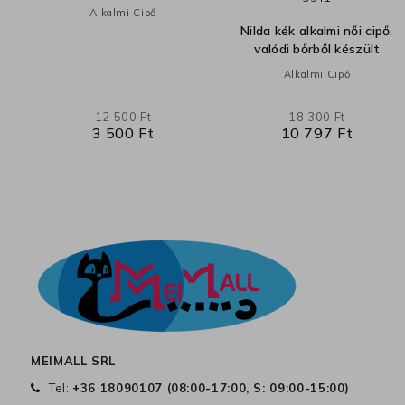
ői
Alkalmi Cipő
Nilda kék alkalmi női cipő,
valódi bőrből készült
Alkalmi Cipő
12 500 Ft
18 300 Ft
3 500 Ft
10 797 Ft
MEIMALL SRL
Tel:
+36 18090107 (
08:00-17:00, S: 09:00-15:00
)