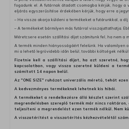
fogadunk el. A futárnak átadott csomagba kérjük, hogy a
eljárás egyszerűsítése érdekében kérjük, hogy erre a jegy
– Ha vissza akarja küldeni a termékeket a futárunkkal, a dí
– A termékeket bármilyen más futárral visszajuttathatja. Ebb
Méretcsere esetén szállítási díjat számitunk fel, ha nem a 
A termék minden hiányosságáért felelünk. Ha valamilyen ok
mi a lehető legrövidebb időn belül, további költségek nélkül
Fizetnie kell a szállítási díjat, ha azt szeretné, 
kapcsolatban, vagy vissza szeretné küldeni a termé
számított 14 napon belül.
Az "ONE SIZE" ruházat univerzális méretű, tehát ezen 
A kedvezményes termékeknek lehetnek kis hibái.
A termékeket a rendelkezésre álló készlet szerint szá
megrendelésben szereplő termék már nincs raktáron, a
teljesíteni a megrendelést ezen termék nélkül. Nem k
A visszatérítést a visszatérítés kézhezvételétől szám