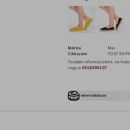
Márka
Mei
Cikkszám
FD37 04 PI
További információkért, ne hab
vagy a
0618090107
Mérettáblázat