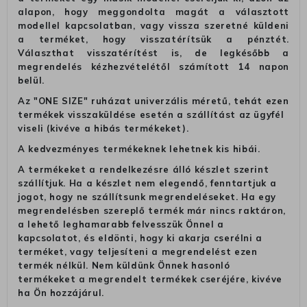
alapon, hogy meggondolta magát a választott
modellel kapcsolatban, vagy vissza szeretné küldeni
a terméket, hogy visszatérítsük a pénztét.
Választhat visszatérítést is, de legkésőbb a
megrendelés kézhezvételétől számított 14 napon
belül.
Az "ONE SIZE" ruházat univerzális méretű, tehát ezen
termékek visszaküldése esetén a szállítást az ügyfél
viseli (kivéve a hibás termékeket).
A kedvezményes termékeknek lehetnek kis hibái.
A termékeket a rendelkezésre álló készlet szerint
szállítjuk. Ha a készlet nem elegendő, fenntartjuk a
jogot, hogy ne szállítsunk megrendeléseket. Ha egy
megrendelésben szereplő termék már nincs raktáron,
a lehető leghamarabb felvesszük Önnel a
kapcsolatot, és eldönti, hogy ki akarja cserélni a
terméket, vagy teljesíteni a megrendelést ezen
termék nélkül. Nem küldünk Önnek hasonló
termékeket a megrendelt termékek cseréjére, kivéve
ha Ön hozzájárul.