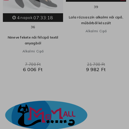
39
4
07:33:17
Lala rózsaszín alkalmi női cipő,
napok
műbőrből készült
36
Alkalmi Cipő
Nineve fekete női félcipő textil
anyagból
Alkalmi Cipő
7 700 Ft
21 700 Ft
6 006 Ft
9 982 Ft