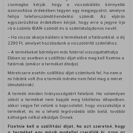
csomagba kérjük, hogy a visszaküldés könnyebb
azonosítása érdekében tegyen egy megjegyzést, amelyre
felírja telefonszámát/rendelési számát. Az eljárás
egyszerűsítése érdekében kérjük, hogy erre a jegyre írja
rá a számla IBAN-számát és a számlatulajdonos nevét.
– Ha vissza akarja küldeni a termékeket a futárunkkal, a díj
2290 Ft, amelyet hozzáadunk a visszatérítő számlához.
– A termékeket bármilyen más futárral visszajuttathatja.
Ebben az esetben a szállítási díjat előre meg kell fizetnie a
futárnak (amikor a terméket átadja).
Méretcsere esetén szállítási díjat számitunk fel, ha nem a
mi hibánk volt (ha a termék mérete nem felel meg a méret
útmutatónak).
A termék minden hiányosságáért felelünk. Ha valamilyen
okból a terméket nem kapják meg tökéletes állapotban,
akkor vegye fel velünk a kapcsolatot, hogy visszaküldje a
terméket, és mi a lehető legrövidebb időn belül, további
költségek nélkül elküldjük Önnek.
Fizetnie kell a szállítási díjat, ha azt szeretné, hogy
a terméket egy másik modellel cseréljük ki, azon az