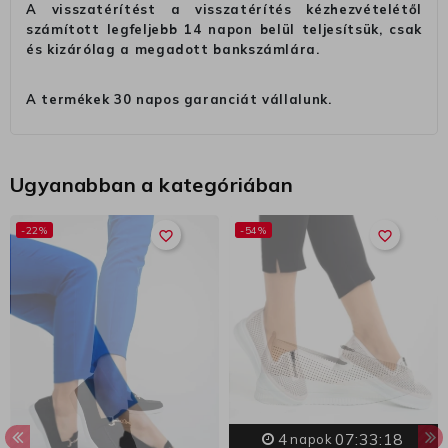
A visszatérítést a visszatérítés kézhezvételétől
számított legfeljebb 14 napon belül teljesítsük, csak
és kizárólag a megadott bankszámlára.
A termékek 30 napos garanciát vállalunk.
Ugyanabban a kategóriában
-22%
-54%
favorite_border
favorite_border
4
07:33:17
napok