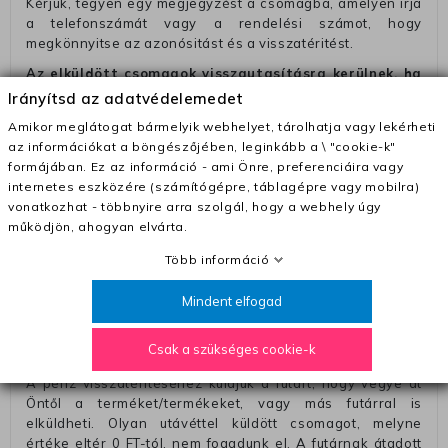
Kérjük, tegyen egy megjegyzést a csomagba, amelyen irja
a telefonszámát vagy a rendelési számot, hogy
megkönnyitse az azonósitást és a visszatéritést.
Az elküldött csomagok visszautasításra kerülnek, ha
ezeket nem megfelelő módon csomagolják !!
Irányítsd az adatvédelemedet
Szállítási díjak:
Amikor meglátogat bármelyik webhelyet, tárolhatja vagy lekérheti
az információkat a böngészőjében, leginkább a \ "cookie-k"
– Futár - kézbesítés az ország egész területén, 2-3
formájában. Ez az információ - ami Önre, preferenciáira vagy
munkanapon belül a megrendelés e-mailben / sms-ben
internetes eszközére (számítógépre, táblagépre vagy mobilra)
történő megerősítésétől számítva
vonatkozhat - többnyire arra szolgál, hogy a webhely úgy
– Szállítás 1700 Ft (+400 Ft utánvéttel)
működjön, ahogyan elvárta.
– Ingyenes szállítás 31600 Ft feletti megrendeléseknél
Több információ
(+400 Ft utánvétte)
Mindent elfogad
– A kapott termék cseréjéért 3780 Ft szállítási díjat
számolunk fel (oda -vissza út)
Csak a szükséges cookie-k
Pénzvisszatérítés:
A pénz visszatérítéséhez küldjük a futárt, hogy vegye át
Öntől a terméket/termékeket, vagy más futárral is
elküldheti. Olyan utávéttel küldött csomagot, melyne
értéke eltér 0 FT-tól, nem fogadunk el. A futárnak átadott