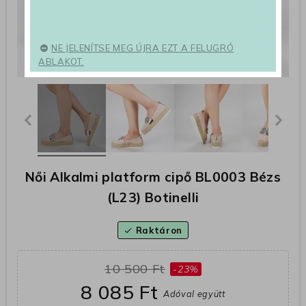
NE JELENÍTSE MEG ÚJRA EZT A FELUGRÓ
ABLAKOT.
Női Alkalmi platform cipő BL0003 Bézs
(L23) Botinelli
Raktáron
check
10 500 Ft
-23%
8 085 Ft
Adóval együtt