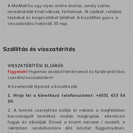
A MeiMall.hu egy olyan online áruház, amely széles
termékskálát kínál nőknek, férfiaknak. Itt cipőket, ruhákat,
táskákat és kiegészítőket találhat. A kiszállítás gyors, a
visszaküldési határidő 30 nap.
Szállítás és visszatérités
VISSZATÉRÍTÉSI ELJÁRÁS
Figyelem!
Higiéniai okokból fehérneműt és fürdőruhát tilos
cserélni/visszaküldeni!
A követendő lépések a következők:
1. Hívja fel a következő telefonszámot:
+4031 433 54
00
.
2. A termék cseréjéhez küldje el nekünk a megfelelően
becsomagolt terméket, miután megkaptuk, ellenőrizni
fogjuk és elküldjük Önnek a kívánt méretet / modellt, a
raktárban rendelkezésre álló készlet függvényében.