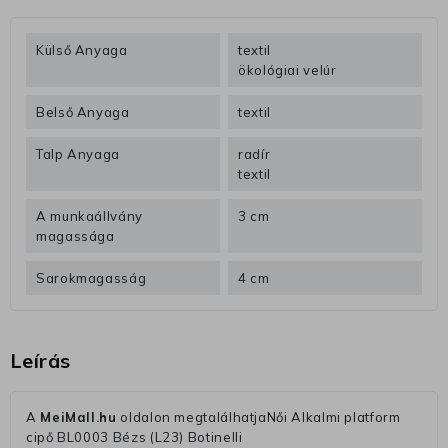
Külső Anyaga
textil
ökológiai velúr
Belső Anyaga
textil
Talp Anyaga
radír
textil
A munkaállvány
3 cm
magassága
Sarokmagasság
4 cm
Leírás
A
MeiMall.hu
oldalon megtalálhatjaNői Alkalmi platform
cipő BL0003 Bézs (L23) Botinelli