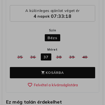
A különleges ajánlat véget ér
4
07:33:17
napok
Szín
Bézs
Méret
35
36
37
38
39
40
KOSÁRBA
shopping_cart
favorite_border
Ez még talán érdekelhet