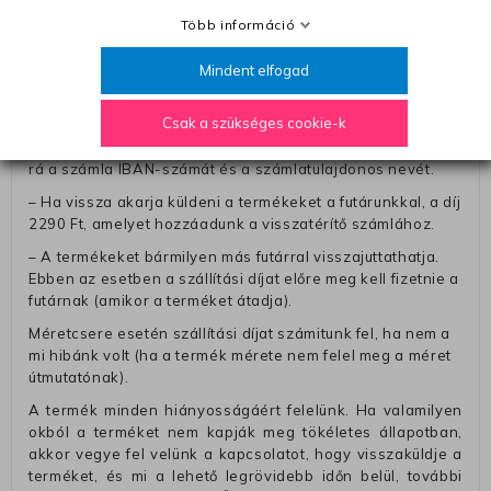
Öntől a terméket/termékeket, vagy más futárral is
Több információ
elküldheti. Olyan utávéttel küldött csomagot, melyne
értéke eltér 0 FT-tól, nem fogadunk el. A futárnak átadott
Mindent elfogad
csomagba kérjük, hogy a visszaküldés könnyebb
azonosítása érdekében tegyen egy megjegyzést, amelyre
Csak a szükséges cookie-k
felírja telefonszámát/rendelési számát. Az eljárás
egyszerűsítése érdekében kérjük, hogy erre a jegyre írja
rá a számla IBAN-számát és a számlatulajdonos nevét.
– Ha vissza akarja küldeni a termékeket a futárunkkal, a díj
2290 Ft, amelyet hozzáadunk a visszatérítő számlához.
– A termékeket bármilyen más futárral visszajuttathatja.
Ebben az esetben a szállítási díjat előre meg kell fizetnie a
futárnak (amikor a terméket átadja).
Méretcsere esetén szállítási díjat számitunk fel, ha nem a
mi hibánk volt (ha a termék mérete nem felel meg a méret
útmutatónak).
A termék minden hiányosságáért felelünk. Ha valamilyen
okból a terméket nem kapják meg tökéletes állapotban,
akkor vegye fel velünk a kapcsolatot, hogy visszaküldje a
terméket, és mi a lehető legrövidebb időn belül, további