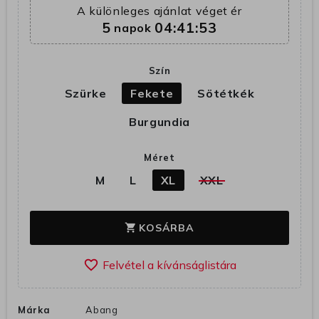
A különleges ajánlat véget ér
5
04:41:53
napok
Szín
Szürke
Fekete
Sötétkék
Burgundia
Méret
M
L
XL
XXL
KOSÁRBA
shopping_cart
favorite_border
Márka
Abang