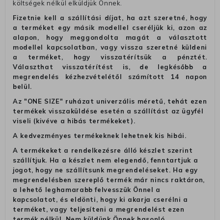
költségek nélkül elküldjük Önnek.
Fizetnie kell a szállítási díjat, ha azt szeretné, hogy
a terméket egy másik modellel cseréljük ki, azon az
alapon, hogy meggondolta magát a választott
modellel kapcsolatban, vagy vissza szeretné küldeni
a terméket, hogy visszatérítsük a pénztét.
Választhat visszatérítést is, de legkésőbb a
megrendelés kézhezvételétől számított 14 napon
belül.
Az "ONE SIZE" ruházat univerzális méretű, tehát ezen
termékek visszaküldése esetén a szállítást az ügyfél
viseli (kivéve a hibás termékeket).
A kedvezményes termékeknek lehetnek kis hibái.
A termékeket a rendelkezésre álló készlet szerint
szállítjuk. Ha a készlet nem elegendő, fenntartjuk a
jogot, hogy ne szállítsunk megrendeléseket. Ha egy
megrendelésben szereplő termék már nincs raktáron,
a lehető leghamarabb felvesszük Önnel a
kapcsolatot, és eldönti, hogy ki akarja cserélni a
terméket, vagy teljesíteni a megrendelést ezen
termék nélkül. Nem küldünk Önnek hasonló