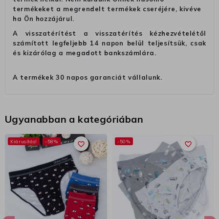
termékeket a megrendelt termékek cseréjére, kivéve
ha Ön hozzájárul.
A visszatérítést a visszatérítés kézhezvételétől
számított legfeljebb 14 napon belül teljesítsük, csak
és kizárólag a megadott bankszámlára.
A termékek 30 napos garanciát vállalunk.
Ugyanabban a kategóriában
Kiárusítás!
-58%
-50%
favorite_border
favorite_border