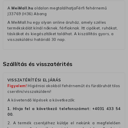
A
MeiMall.hu
oldalon megtalálhatjaFérfi fehérnemű
J33769 (H36) Abang
A MeiMall.hu egy olyan online áruház, amely széles
termékskálát kínál nőknek, férfiaknak. Itt cipőket, ruhákat,
táskákat és kiegészítőket találhat. A kiszállítás gyors, a
visszaküldési határidő 30 nap.
Szállítás és visszatérités
VISSZATÉRÍTÉSI ELJÁRÁS
Figyelem!
Higiéniai okokból fehérneműt és fürdőruhát tilos
cserélni/visszaküldeni!
A követendő lépések a következők:
1. Hívja fel a következő telefonszámot:
+4031 433 54
00
.
2. A termék cseréjéhez küldje el nekünk a megfelelően