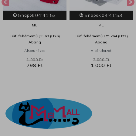
5
04:41:53
5
04:41:53
napok
napok
M
L
M
L
Férfi fehérnemű J3363 (H26)
Férfi fehérnemű FY1764 (H22)
Abang
Abang
Alsóruházat
Alsóruházat
1 900 Ft
2 000 Ft
798 Ft
1 000 Ft