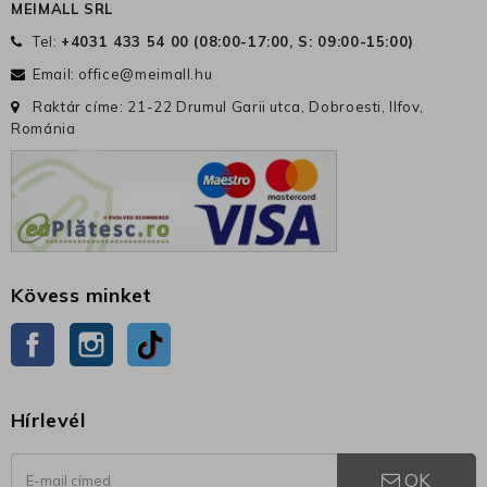
MEIMALL SRL
Tel:
+4031 433 54 00 (
08:00-17:00, S: 09:00-15:00
)
Email:
office@meimall.hu
Raktár címe: 21-22 Drumul Garii utca, Dobroesti, Ilfov,
Románia
Kövess minket
Facebook
Instagram
TikTok
Hírlevél
OK