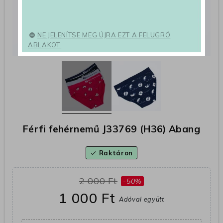
NE JELENÍTSE MEG ÚJRA EZT A FELUGRÓ
ABLAKOT.
Férfi fehérnemű J33769 (H36) Abang
Raktáron
check
2 000 Ft
-50%
1 000 Ft
Adóval együtt