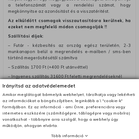
a telefonszámát vagy a rendelési számot, hogy
megkönnyitse az azonósitást és a visszatéritést.
Az elküldött csomagok visszautasításra kerülnek, ha
ezeket nem megfelelő módon csomagolják !!
Szállítási díjak:
– Futár - kézbesítés az ország egész területén, 2-3
munkanapon belül a megrendelés e-mailben / sms-ben
történő megerősítésétől számítva
– Szállítás 1700 Ft (+400 Ft utánvéttel)
– Ingyenes szállítás 31600 Ft feletti megrendeléseknél
(+400 Ft utánvétte)
Irányítsd az adatvédelemedet
– A kapott termék cseréjéért 3780 Ft szállítási díjat
Amikor meglátogat bármelyik webhelyet, tárolhatja vagy lekérheti
számolunk fel (oda -vissza út)
az információkat a böngészőjében, leginkább a \ "cookie-k"
formájában. Ez az információ - ami Önre, preferenciáira vagy
Pénzvisszatérítés:
internetes eszközére (számítógépre, táblagépre vagy mobilra)
A pénz visszatérítéséhez küldjük a futárt, hogy vegye át
vonatkozhat - többnyire arra szolgál, hogy a webhely úgy
Öntől a terméket/termékeket, vagy más futárral is
működjön, ahogyan elvárta.
elküldheti. Olyan utávéttel küldött csomagot, melyne
értéke eltér 0 FT-tól, nem fogadunk el. A futárnak átadott
Több információ