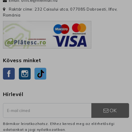
Email:
office@meimall.hu
Raktár címe: 232 Caisului utca, 077085 Dobroesti, Ilfov,
Románia
Kövess minket
Facebook
Instagram
TikTok
Hírlevél
OK
Bármikor leiratkozhatsz. Ehhez keresd meg az elérhetőségi
adatainkat a jogi nyilatkozatban.