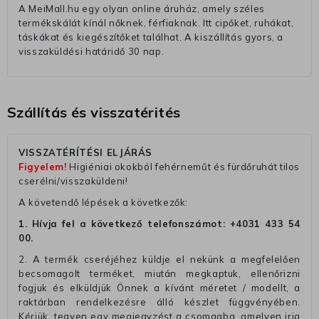
A MeiMall.hu egy olyan online áruház, amely széles
termékskálát kínál nőknek, férfiaknak. Itt cipőket, ruhákat,
táskákat és kiegészítőket találhat. A kiszállítás gyors, a
visszaküldési határidő 30 nap.
Szállítás és visszatérités
VISSZATÉRÍTÉSI ELJÁRÁS
Figyelem!
Higiéniai okokból fehérneműt és fürdőruhát tilos
cserélni/visszaküldeni!
A követendő lépések a következők:
1. Hívja fel a következő telefonszámot:
+4031 433 54
00
.
2. A termék cseréjéhez küldje el nekünk a megfelelően
becsomagolt terméket, miután megkaptuk, ellenőrizni
fogjuk és elküldjük Önnek a kívánt méretet / modellt, a
raktárban rendelkezésre álló készlet függvényében.
Kérjük, tegyen egy megjegyzést a csomagba, amelyen irja