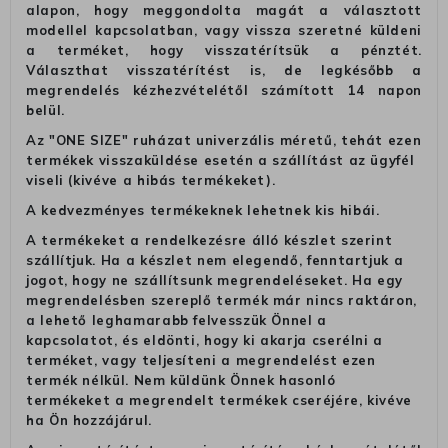
alapon, hogy meggondolta magát a választott
modellel kapcsolatban, vagy vissza szeretné küldeni
a terméket, hogy visszatérítsük a pénztét.
Választhat visszatérítést is, de legkésőbb a
megrendelés kézhezvételétől számított 14 napon
belül.
Az "ONE SIZE" ruházat univerzális méretű, tehát ezen
termékek visszaküldése esetén a szállítást az ügyfél
viseli (kivéve a hibás termékeket).
A kedvezményes termékeknek lehetnek kis hibái.
A termékeket a rendelkezésre álló készlet szerint
szállítjuk. Ha a készlet nem elegendő, fenntartjuk a
jogot, hogy ne szállítsunk megrendeléseket. Ha egy
megrendelésben szereplő termék már nincs raktáron,
a lehető leghamarabb felvesszük Önnel a
kapcsolatot, és eldönti, hogy ki akarja cserélni a
terméket, vagy teljesíteni a megrendelést ezen
termék nélkül. Nem küldünk Önnek hasonló
termékeket a megrendelt termékek cseréjére, kivéve
ha Ön hozzájárul.