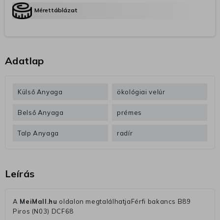
Mérettáblázat
Adatlap
Külső Anyaga
ökológiai velúr
Belső Anyaga
prémes
Talp Anyaga
radír
Leírás
A
MeiMall.hu
oldalon megtalálhatjaFérfi bakancs B89
Piros (N03) DCF68