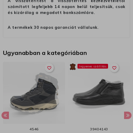
A visszatérítést a visszatérítés kézhezvételétől
számított legfeljebb 14 napon belül teljesítsük, csak
és kizárólag a megadott bankszámlára.
A termékek 30 napos garanciát vállalunk.
Ugyanabban a kategóriában
Ingyenes szállítás
favorite_border
favorite_border
45
46
39
40
41
43