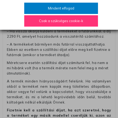
csomagba kérjük, hogy a visszaküldés könnyebb
azonosítása érdekében tegyen egy megjegyzést, amelyre
Mindent elfogad
felírja telefonszámát/rendelési számát. Az eljárás
egyszerűsítése érdekében kérjük, hogy erre a jegyre írja
Csak a szükséges cookie-k
rá a számla IBAN-számát és a számlatulajdonos nevét.
– Ha vissza akarja küldeni a termékeket a futárunkkal, a díj
2290 Ft, amelyet hozzáadunk a visszatérítő számlához.
– A termékeket bármilyen más futárral visszajuttathatja.
Ebben az esetben a szállítási díjat előre meg kell fizetnie a
futárnak (amikor a terméket átadja).
Méretcsere esetén szállítási díjat számitunk fel, ha nem a
mi hibánk volt (ha a termék mérete nem felel meg a méret
útmutatónak).
A termék minden hiányosságáért felelünk. Ha valamilyen
okból a terméket nem kapják meg tökéletes állapotban,
akkor vegye fel velünk a kapcsolatot, hogy visszaküldje a
terméket, és mi a lehető legrövidebb időn belül, további
költségek nélkül elküldjük Önnek.
Fizetnie kell a szállítási díjat, ha azt szeretné, hogy
a terméket egy másik modellel cseréljük ki, azon az