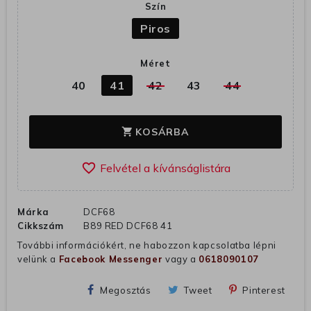
Szín
Piros
Méret
40
41
42
43
44
KOSÁRBA
shopping_cart
favorite_border
Márka
DCF68
Cikkszám
B89 RED DCF68 41
További információkért, ne habozzon kapcsolatba lépni
velünk a
Facebook Messenger
vagy a
0618090107
Megosztás
Tweet
Pinterest