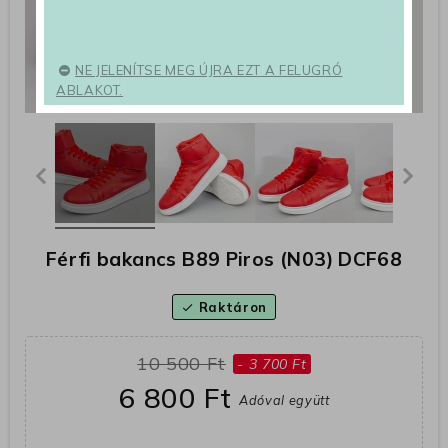
NE JELENÍTSE MEG ÚJRA EZT A FELUGRÓ
ABLAKOT.
Férfi bakancs B89 Piros (N03) DCF68
Raktáron
check
10 500 Ft
- 3 700 Ft
6 800 Ft
Adóval együtt