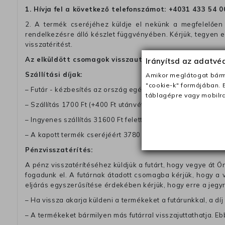
1. Hívja fel a következő telefonszámot:
+4031 433 54 0
2. A termék cseréjéhez küldje el nekünk a megfelelően 
rendelkezésre álló készlet függvényében. Kérjük, tegyen
visszatéritést.
Az elküldött csomagok visszautasításra kerülnek, ha 
Irányítsd az adatv
Szállítási díjak:
Amikor meglátogat bárme
"cookie-k" formájában. 
– Futár - kézbesítés az ország egész területén, 2-3 munk
táblagépre vagy mobilra
– Szállítás 1700 Ft (+400 Ft utánvéttel)
– Ingyenes szállítás 31600 Ft feletti megrendeléseknél (+40
– A kapott termék cseréjéért 3780 Ft szállítási díjat számolu
Pénzvisszatérítés:
A pénz visszatérítéséhez küldjük a futárt, hogy vegye át Ön
fogadunk el. A futárnak átadott csomagba kérjük, hogy a
eljárás egyszerűsítése érdekében kérjük, hogy erre a jegy
– Ha vissza akarja küldeni a termékeket a futárunkkal, a dí
– A termékeket bármilyen más futárral visszajuttathatja. Ebb