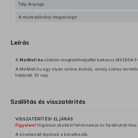
Talp Anyaga
A munkaállvány magassága
Leírás
A
MeiMall.hu
oldalon megtalálhatjaNői bakancs MX160A F
A MeiMall.hu egy olyan online áruház, amely széles termékská
határidő 30 nap.
Szállítás és visszatérités
VISSZATÉRÍTÉSI ELJÁRÁS
Figyelem!
Higiéniai okokból fehérneműt és fürdőruhát tilos 
A követendő lépések a következők: