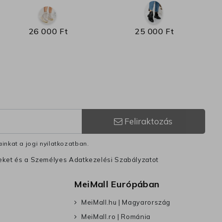
26 000 Ft
25 000 Ft
Feliraktozás
inkat a jogi nyilatkozatban.
leket és a Személyes Adatkezelési Szabályzatot
MeiMall Európában
MeiMall.hu | Magyarország
MeiMall.ro | Románia