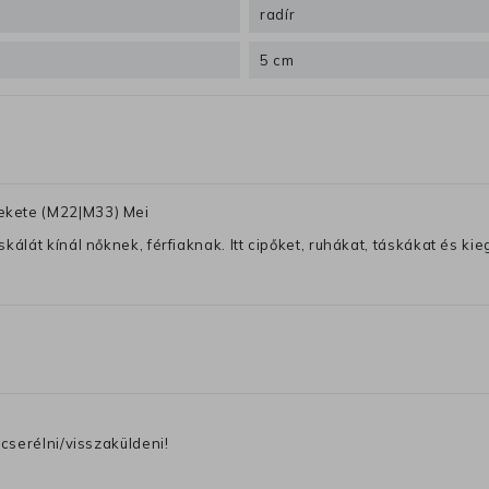
radír
5 cm
ekete (M22|M33) Mei
lát kínál nőknek, férfiaknak. Itt cipőket, ruhákat, táskákat és kiegé
cserélni/visszaküldeni!