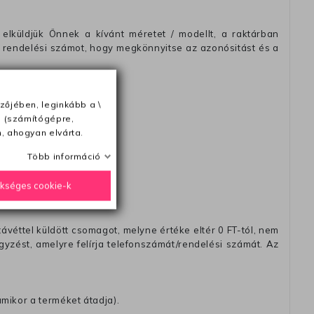
elküldjük Önnek a kívánt méretet / modellt, a raktárban
 rendelési számot, hogy megkönnyitse az azonósitást és a
zőjében, leginkább a \
e (számítógépre,
ésétől számítva
, ahogyan elvárta.
Több információ
ükséges cookie-k
távéttel küldött csomagot, melyne értéke eltér 0 FT-tól, nem
zést, amelyre felírja telefonszámát/rendelési számát. Az
amikor a terméket átadja).