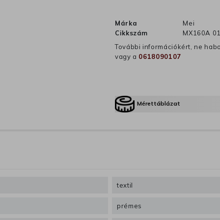
Márka
Mei
Cikkszám
MX160A 01
További információkért, ne hab
vagy a
0618090107
Mérettáblázat
textil
prémes