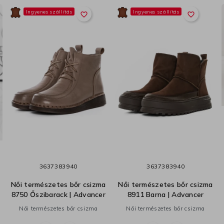
Ingyenes szállítás
Ingyenes szállítás
favorite_border
favorite_border
36
37
38
39
40
36
37
38
39
40
Női természetes bőr csizma
Női természetes bőr csizma
8750 Őszibarack | Advancer
8911 Barna | Advancer
Női természetes bőr csizma
Női természetes bőr csizma