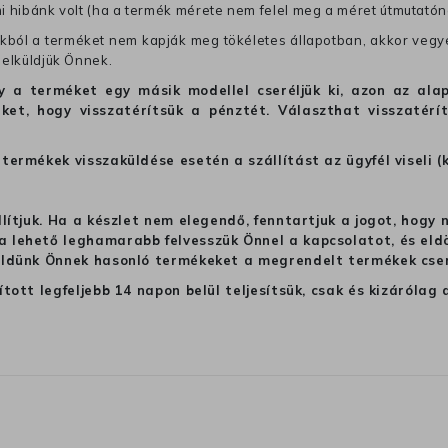
mi hibánk volt (ha a termék mérete nem felel meg a méret útmutatón
ból a terméket nem kapják meg tökéletes állapotban, akkor vegye 
 elküldjük Önnek.
hogy a terméket egy másik modellel cseréljük ki, azon az 
ket, hogy visszatérítsük a pénztét. Választhat visszatérí
termékek visszaküldése esetén a szállítást az ügyfél viseli (
llítjuk. Ha a készlet nem elegendő, fenntartjuk a jogot, hogy
 lehető leghamarabb felvesszük Önnel a kapcsolatot, és eldön
üldünk Önnek hasonló termékeket a megrendelt termékek cseré
ított legfeljebb 14 napon belül teljesítsük, csak és kizáról