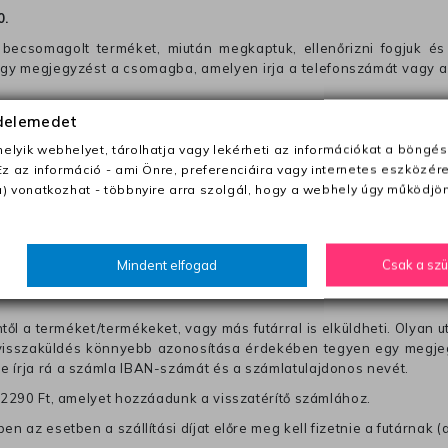
0
.
becsomagolt terméket, miután megkaptuk, ellenőrizni fogjuk és 
 egy megjegyzést a csomagba, amelyen irja a telefonszámát vagy a
ezeket nem megfelelő módon csomagolják !!
édelemedet
lyik webhelyet, tárolhatja vagy lekérheti az információkat a böngés
Ez az információ - ami Önre, preferenciáira vagy internetes eszközér
anapon belül a megrendelés e-mailben / sms-ben történő megerősít
) vonatkozhat - többnyire arra szolgál, hogy a webhely úgy működjön
0 Ft utánvétte)
Mindent elfogad
Csak a sz
nk fel (oda -vissza út)
től a terméket/termékeket, vagy más futárral is elküldheti. Olyan u
 visszaküldés könnyebb azonosítása érdekében tegyen egy megjegy
re írja rá a számla IBAN-számát és a számlatulajdonos nevét.
j 2290 Ft, amelyet hozzáadunk a visszatérítő számlához.
en az esetben a szállítási díjat előre meg kell fizetnie a futárnak (