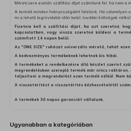
Méretcsere esetén szállítási díjat számitunk fel, ha nem a 
A termék minden hiányosságáért felelünk. Ha valamilyen ok
mi a lehető legrövidebb időn belül, további költségek nélkül
Fizetnie kell a szállítási díjat, ha azt szeretné, 
kapcsolatban, vagy vissza szeretné küldeni a termé
számított 14 napon belül.
Az "ONE SIZE" ruházat univerzális méretű, tehát ezen 
A kedvezményes termékeknek lehetnek kis hibái.
A termékeket a rendelkezésre álló készlet szerint szá
megrendelésben szereplő termék már nincs raktáron, a
teljesíteni a megrendelést ezen termék nélkül. Nem k
A visszatérítést a visszatérítés kézhezvételétől szám
A termékek 30 napos garanciát vállalunk.
Ugyanabban a kategóriában