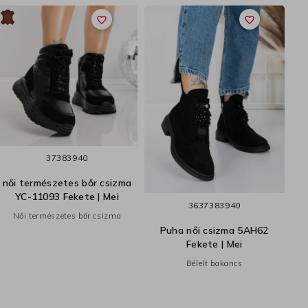
favorite_border
favorite_border
37
38
39
40
női természetes bőr csizma
YC-11093 Fekete | Mei
A
36
37
38
39
40
Női természetes bőr csizma
Puha női csizma 5AH62
Fekete | Mei
Bélelt bakancs