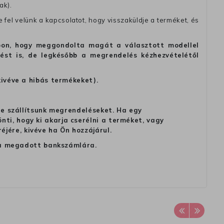
ak).
fel velünk a kapcsolatot, hogy visszaküldje a terméket, és
alapon, hogy meggondolta magát a választott modellel
tést is, de legkésőbb a megrendelés kézhezvételétől
kivéve a hibás termékeket).
 ne szállítsunk megrendeléseket. Ha egy
ti, hogy ki akarja cserélni a terméket, vagy
jére, kivéve ha Ön hozzájárul.
ag a megadott bankszámlára.