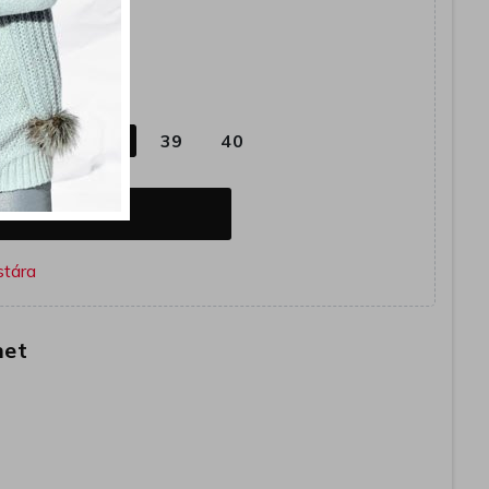
együtt
6
37
38
39
40
OSÁRBA
het