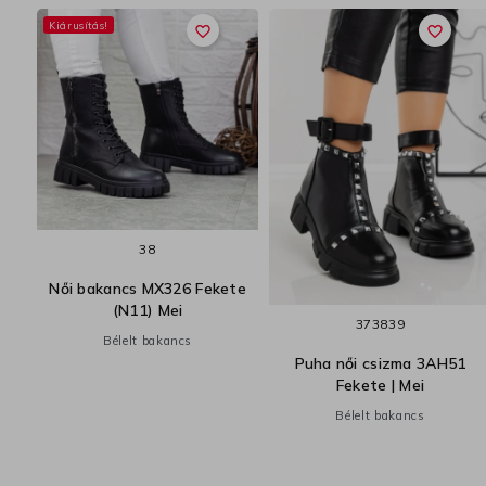
Kiárusítás!
favorite_border
favorite_border
38
zma
Női bakancs MX326 Fekete
ul
(N11) Mei
37
38
39
a
Bélelt bakancs
Puha női csizma 3AH51
Fekete | Mei
Bélelt bakancs