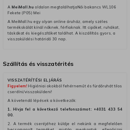
A
MeiMall.hu
oldalon megtalálhatjaNői bakancs WL106
Fekete (P05) Mei
A MeiMall.hu egy olyan online áruház, amely széles
termékskálát kínál nőknek, férfiaknak. Itt cipőket, ruhákat,
táskákat és kiegészítőket találhat. A kiszállítás gyors, a
visszaküldési határidő 30 nap.
Szállítás és visszatérités
VISSZATÉRÍTÉSI ELJÁRÁS
Figyelem!
Higiéniai okokból fehérneműt és fürdőruhát tilos
cserélni/visszaküldeni!
A követendő lépések a következők:
1. Hívja fel a következő telefonszámot:
+4031 433 54
00
.
2. A termék cseréjéhez küldje el nekünk a megfelelően
becsomagolt terméket, miután megkaptuk, ellenőrizni