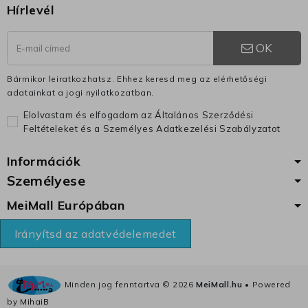
Hírlevél
OK
Bármikor leiratkozhatsz. Ehhez keresd meg az elérhetőségi
adatainkat a jogi nyilatkozatban.
Elolvastam és elfogadom az Általános Szerződési
Feltételeket és a Személyes Adatkezelési Szabályzatot
Információk
Személyese
MeiMall Európában
Irányítsd az adatvédelemedet
Minden jog fenntartva ©
2026
MeiMall.hu
• Powered
by
MihaiB