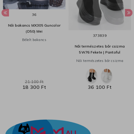
36
Női bakancs MX305 Guncolor
(D50) Mei
37
38
39
Bélelt bakancs
Női természetes bőr csizma
5W76 Fekete | Pantoful
Női természetes bőr csizma
21 100 Ft
18 300 Ft
36 100 Ft