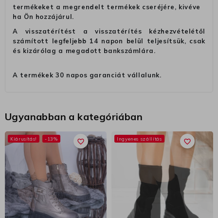
termékeket a megrendelt termékek cseréjére, kivéve
ha Ön hozzájárul.
A visszatérítést a visszatérítés kézhezvételétől
számított legfeljebb 14 napon belül teljesítsük, csak
és kizárólag a megadott bankszámlára.
A termékek 30 napos garanciát vállalunk.
Ugyanabban a kategóriában
Kiárusítás!
-13%
Ingyenes szállítás
favorite_border
favorite_border