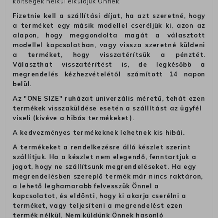
költségek nélkül elküldjük Önnek.
Fizetnie kell a szállítási díjat, ha azt szeretné, hogy
a terméket egy másik modellel cseréljük ki, azon az
alapon, hogy meggondolta magát a választott
modellel kapcsolatban, vagy vissza szeretné küldeni
a terméket, hogy visszatérítsük a pénztét.
Választhat visszatérítést is, de legkésőbb a
megrendelés kézhezvételétől számított 14 napon
belül.
Az "ONE SIZE" ruházat univerzális méretű, tehát ezen
termékek visszaküldése esetén a szállítást az ügyfél
viseli (kivéve a hibás termékeket).
A kedvezményes termékeknek lehetnek kis hibái.
A termékeket a rendelkezésre álló készlet szerint
szállítjuk. Ha a készlet nem elegendő, fenntartjuk a
jogot, hogy ne szállítsunk megrendeléseket. Ha egy
megrendelésben szereplő termék már nincs raktáron,
a lehető leghamarabb felvesszük Önnel a
kapcsolatot, és eldönti, hogy ki akarja cserélni a
terméket, vagy teljesíteni a megrendelést ezen
termék nélkül. Nem küldünk Önnek hasonló