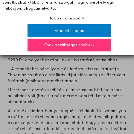
vonatkozhat - többnyire arra szolgál, hogy a webhely úgy
Öntől a terméket/termékeket, vagy más futárral is
működjön, ahogyan elvárta.
elküldheti. Olyan utávéttel küldött csomagot, melyne
értéke eltér 0 FT-tól, nem fogadunk el. A futárnak átadott
Több információ
csomagba kérjük, hogy a visszaküldés könnyebb
azonosítása érdekében tegyen egy megjegyzést, amelyre
Mindent elfogad
felírja telefonszámát/rendelési számát. Az eljárás
egyszerűsítése érdekében kérjük, hogy erre a jegyre írja
Csak a szükséges cookie-k
rá a számla IBAN-számát és a számlatulajdonos nevét.
– Ha vissza akarja küldeni a termékeket a futárunkkal, a díj
2290 Ft, amelyet hozzáadunk a visszatérítő számlához.
– A termékeket bármilyen más futárral visszajuttathatja.
Ebben az esetben a szállítási díjat előre meg kell fizetnie a
futárnak (amikor a terméket átadja).
Méretcsere esetén szállítási díjat számitunk fel, ha nem a
mi hibánk volt (ha a termék mérete nem felel meg a méret
útmutatónak).
A termék minden hiányosságáért felelünk. Ha valamilyen
okból a terméket nem kapják meg tökéletes állapotban,
akkor vegye fel velünk a kapcsolatot, hogy visszaküldje a
terméket, és mi a lehető legrövidebb időn belül, további