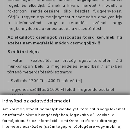
fogjuk és elküldjük Önnek a kívánt méretet / modellt, a
raktárban rendelkezésre álló készlet függvényében.
Kérjük, tegyen egy megjegyzést a csomagba, amelyen irja
a telefonszámát vagy a rendelési számot, hogy
megkönnyitse az azonósitást és a visszatéritést.
Az elküldött csomagok visszautasításra kerülnek, ha
ezeket nem megfelelő módon csomagolják !!
Szállítási díjak:
– Futár - kézbesítés az ország egész területén, 2-3
munkanapon belül a megrendelés e-mailben / sms-ben
történő megerősítésétől számítva
– Szállítás 1700 Ft (+400 Ft utánvéttel)
– Ingyenes szállítás 31600 Ft feletti megrendeléseknél
(+400 Ft utánvétte)
Irányítsd az adatvédelemedet
– A kapott termék cseréjéért 3780 Ft szállítási díjat
Amikor meglátogat bármelyik webhelyet, tárolhatja vagy lekérheti
számolunk fel (oda -vissza út)
az információkat a böngészőjében, leginkább a \ "cookie-k"
Pénzvisszatérítés:
formájában. Ez az információ - ami Önre, preferenciáira vagy
internetes eszközére (számítógépre, táblagépre vagy mobilra)
A pénz visszatérítéséhez küldjük a futárt, hogy vegye át