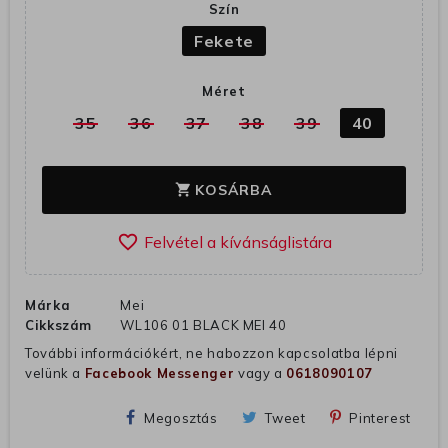
Szín
Fekete
Méret
35
36
37
38
39
40
KOSÁRBA
shopping_cart
favorite_border
Márka
Mei
Cikkszám
WL106 01 BLACK MEI 40
További információkért, ne habozzon kapcsolatba lépni
velünk a
Facebook Messenger
vagy a
0618090107
Megosztás
Tweet
Pinterest