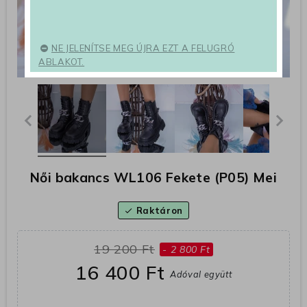
NE JELENÍTSE MEG ÚJRA EZT A FELUGRÓ
ABLAKOT.
Női bakancs WL106 Fekete (P05) Mei
Raktáron
check
19 200 Ft
- 2 800 Ft
16 400 Ft
Adóval együtt