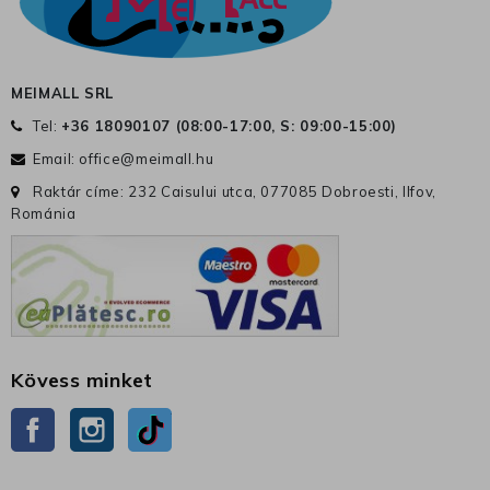
MEIMALL SRL
Tel:
+36 18090107 (
08:00-17:00, S: 09:00-15:00
)
Email:
office@meimall.hu
Raktár címe: 232 Caisului utca, 077085 Dobroesti, Ilfov,
Románia
Kövess minket
Facebook
Instagram
TikTok