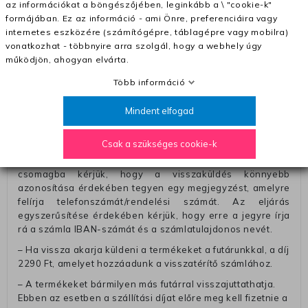
az információkat a böngészőjében, leginkább a \ "cookie-k"
– Szállítás 1700 Ft (+400 Ft utánvéttel)
formájában. Ez az információ - ami Önre, preferenciáira vagy
– Ingyenes szállítás 31600 Ft feletti megrendeléseknél
internetes eszközére (számítógépre, táblagépre vagy mobilra)
(+400 Ft utánvétte)
vonatkozhat - többnyire arra szolgál, hogy a webhely úgy
működjön, ahogyan elvárta.
– A kapott termék cseréjéért 3780 Ft szállítási díjat
számolunk fel (oda -vissza út)
Több információ
Pénzvisszatérítés:
Mindent elfogad
A pénz visszatérítéséhez küldjük a futárt, hogy vegye át
Öntől a terméket/termékeket, vagy más futárral is
Csak a szükséges cookie-k
elküldheti. Olyan utávéttel küldött csomagot, melyne
értéke eltér 0 FT-tól, nem fogadunk el. A futárnak átadott
csomagba kérjük, hogy a visszaküldés könnyebb
azonosítása érdekében tegyen egy megjegyzést, amelyre
felírja telefonszámát/rendelési számát. Az eljárás
egyszerűsítése érdekében kérjük, hogy erre a jegyre írja
rá a számla IBAN-számát és a számlatulajdonos nevét.
– Ha vissza akarja küldeni a termékeket a futárunkkal, a díj
2290 Ft, amelyet hozzáadunk a visszatérítő számlához.
– A termékeket bármilyen más futárral visszajuttathatja.
Ebben az esetben a szállítási díjat előre meg kell fizetnie a