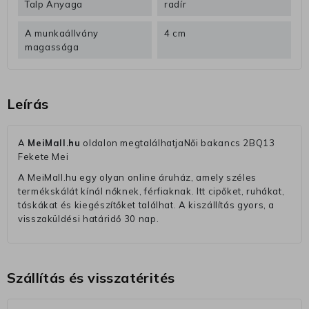
Talp Anyaga
radír
A munkaállvány
4 cm
magassága
Leírás
A
MeiMall.hu
oldalon megtalálhatjaNői bakancs 2BQ13
Fekete Mei
A MeiMall.hu egy olyan online áruház, amely széles
termékskálát kínál nőknek, férfiaknak. Itt cipőket, ruhákat,
táskákat és kiegészítőket találhat. A kiszállítás gyors, a
visszaküldési határidő 30 nap.
Szállítás és visszatérités