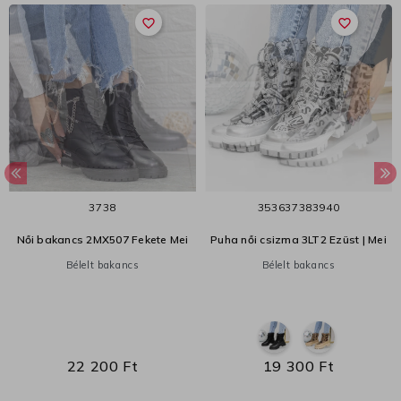
favorite_border
favorite_border
37
38
35
36
37
38
39
40
Női bakancs 2MX507 Fekete Mei
Puha női csizma 3LT2 Ezüst | Mei
Bélelt bakancs
Bélelt bakancs
22 200 Ft
19 300 Ft