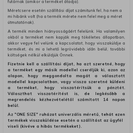
futárnak (amikor a terméket átadja).
Méretcsere esetén szállítási díjat számitunk fel, ha nem a
mi hibánk volt (ha a termék mérete nem felel meg a méret
útmutatónak).
A termék minden hiányosságáért felelünk. Ha valamilyen
okból a terméket nem kapják meg tökéletes állapotban,
akkor vegye fel velünk a kapcsolatot, hogy visszaküldje a
terméket, és mi a lehető legrövidebb időn belül, további
költségek nélkül elküldjük Önnek.
Fizetnie kell a szállítási díjat, ha azt szeretné, hogy
a terméket egy másik modellel cseréljük ki, azon az
alapon, hogy meggondolta magát a választott
modellel kapcsolatban, vagy vissza szeretné küldeni
a terméket, hogy visszatérítsük a pénztét.
Választhat visszatérítést is, de legkésőbb a
megrendelés kézhezvételétől számított 14 napon
belül.
Az "ONE SIZE" ruházat univerzális méretű, tehát ezen
termékek visszaküldése esetén a szállítást az ügyfél
viseli (kivéve a hibás termékeket).