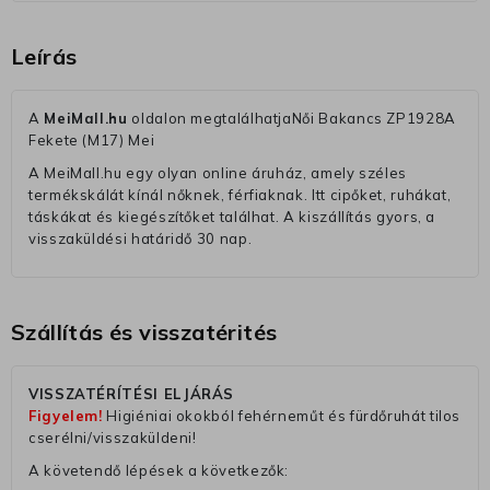
Leírás
A
MeiMall.hu
oldalon megtalálhatjaNői Bakancs ZP1928A
Fekete (M17) Mei
A MeiMall.hu egy olyan online áruház, amely széles
termékskálát kínál nőknek, férfiaknak. Itt cipőket, ruhákat,
táskákat és kiegészítőket találhat. A kiszállítás gyors, a
visszaküldési határidő 30 nap.
Szállítás és visszatérités
VISSZATÉRÍTÉSI ELJÁRÁS
Figyelem!
Higiéniai okokból fehérneműt és fürdőruhát tilos
cserélni/visszaküldeni!
A követendő lépések a következők: