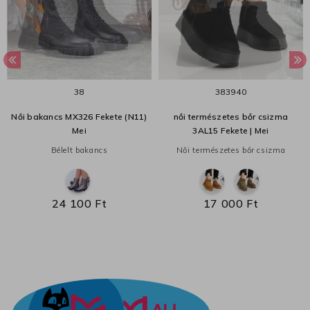
38
38
39
40
Női bakancs MX326 Fekete (N11)
női természetes bőr csizma
Mei
3AL15 Fekete | Mei
Bélelt bakancs
Női természetes bőr csizma
24 100 Ft
17 000 Ft