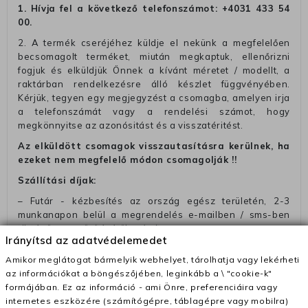
1. Hívja fel a következő telefonszámot:
+4031 433 54
00
.
2. A termék cseréjéhez küldje el nekünk a megfelelően
becsomagolt terméket, miután megkaptuk, ellenőrizni
fogjuk és elküldjük Önnek a kívánt méretet / modellt, a
raktárban rendelkezésre álló készlet függvényében.
Kérjük, tegyen egy megjegyzést a csomagba, amelyen irja
a telefonszámát vagy a rendelési számot, hogy
megkönnyitse az azonósitást és a visszatéritést.
Az elküldött csomagok visszautasításra kerülnek, ha
ezeket nem megfelelő módon csomagolják !!
Szállítási díjak:
– Futár - kézbesítés az ország egész területén, 2-3
munkanapon belül a megrendelés e-mailben / sms-ben
történő megerősítésétől számítva
Irányítsd az adatvédelemedet
– Szállítás 1700 Ft (+400 Ft utánvéttel)
Amikor meglátogat bármelyik webhelyet, tárolhatja vagy lekérheti
– Ingyenes szállítás 31600 Ft feletti megrendeléseknél
az információkat a böngészőjében, leginkább a \ "cookie-k"
(+400 Ft utánvétte)
formájában. Ez az információ - ami Önre, preferenciáira vagy
internetes eszközére (számítógépre, táblagépre vagy mobilra)
– A kapott termék cseréjéért 3780 Ft szállítási díjat