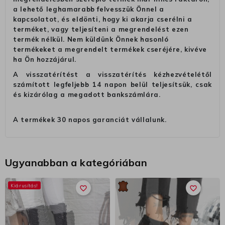
a lehető leghamarabb felvesszük Önnel a
kapcsolatot, és eldönti, hogy ki akarja cserélni a
terméket, vagy teljesíteni a megrendelést ezen
termék nélkül. Nem küldünk Önnek hasonló
termékeket a megrendelt termékek cseréjére, kivéve
ha Ön hozzájárul.
A visszatérítést a visszatérítés kézhezvételétől
számított legfeljebb 14 napon belül teljesítsük, csak
és kizárólag a megadott bankszámlára.
A termékek 30 napos garanciát vállalunk.
Ugyanabban a kategóriában
Kiárusítás!
favorite_border
favorite_border