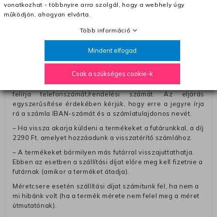
vonatkozhat - többnyire arra szolgál, hogy a webhely úgy
számolunk fel (oda -vissza út)
működjön, ahogyan elvárta.
Pénzvisszatérítés:
Több információ
A pénz visszatérítéséhez küldjük a futárt, hogy vegye át
Öntől a terméket/termékeket, vagy más futárral is
Mindent elfogad
elküldheti. Olyan utávéttel küldött csomagot, melyne
értéke eltér 0 FT-tól, nem fogadunk el. A futárnak átadott
Csak a szükséges cookie-k
csomagba kérjük, hogy a visszaküldés könnyebb
azonosítása érdekében tegyen egy megjegyzést, amelyre
felírja telefonszámát/rendelési számát. Az eljárás
egyszerűsítése érdekében kérjük, hogy erre a jegyre írja
rá a számla IBAN-számát és a számlatulajdonos nevét.
– Ha vissza akarja küldeni a termékeket a futárunkkal, a díj
2290 Ft, amelyet hozzáadunk a visszatérítő számlához.
– A termékeket bármilyen más futárral visszajuttathatja.
Ebben az esetben a szállítási díjat előre meg kell fizetnie a
futárnak (amikor a terméket átadja).
Méretcsere esetén szállítási díjat számitunk fel, ha nem a
mi hibánk volt (ha a termék mérete nem felel meg a méret
útmutatónak).