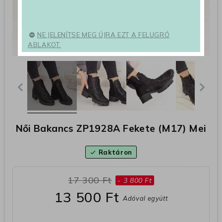
NE JELENÍTSE MEG ÚJRA EZT A FELUGRÓ
ABLAKOT.
Női Bakancs ZP1928A Fekete (M17) Mei
Raktáron
check
17 300 Ft
- 3 800 Ft
13 500 Ft
Adóval együtt