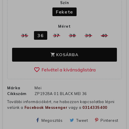
Szín
Fekete
Méret
35
36
37
38
39
40
KOSÁRBA
shopping_cart
favorite_border
Márka
Mei
Cikkszám
ZP1928A 01 BLACK MEI 36
További információkért, ne habozzon kapcsolatba lépni
velünk a
Facebook Messenger
vagy a
0314335400
Megosztás
Tweet
Pinterest