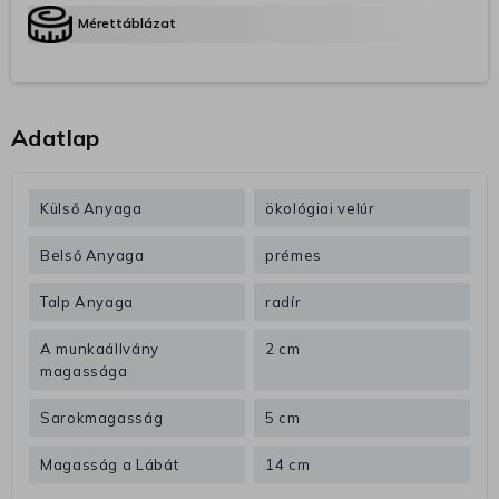
Mérettáblázat
Adatlap
Külső Anyaga
ökológiai velúr
Belső Anyaga
prémes
Talp Anyaga
radír
A munkaállvány
2 cm
magassága
Sarokmagasság
5 cm
Magasság a Lábát
14 cm