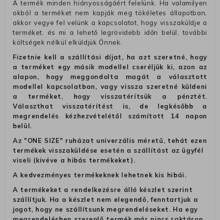
A termék minden hiányosságáért felelünk. Ha valamilyen
okból a terméket nem kapják meg tökéletes állapotban,
akkor vegye fel velünk a kapcsolatot, hogy visszaküldje a
terméket, és mi a lehető legrövidebb időn belül, további
költségek nélkül elküldjük Önnek.
Fizetnie kell a szállítási díjat, ha azt szeretné, hogy
a terméket egy másik modellel cseréljük ki, azon az
alapon, hogy meggondolta magát a választott
modellel kapcsolatban, vagy vissza szeretné küldeni
a terméket, hogy visszatérítsük a pénztét.
Választhat visszatérítést is, de legkésőbb a
megrendelés kézhezvételétől számított 14 napon
belül.
Az "ONE SIZE" ruházat univerzális méretű, tehát ezen
termékek visszaküldése esetén a szállítást az ügyfél
viseli (kivéve a hibás termékeket).
A kedvezményes termékeknek lehetnek kis hibái.
A termékeket a rendelkezésre álló készlet szerint
szállítjuk. Ha a készlet nem elegendő, fenntartjuk a
jogot, hogy ne szállítsunk megrendeléseket. Ha egy
megrendelésben szereplő termék már nincs raktáron,