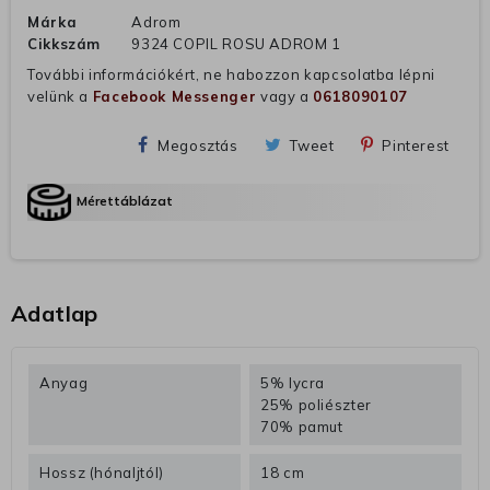
Márka
Adrom
Cikkszám
9324 COPIL ROSU ADROM 1
További információkért, ne habozzon kapcsolatba lépni
velünk a
Facebook Messenger
vagy a
0618090107
Megosztás
Tweet
Pinterest
Mérettáblázat
Adatlap
Anyag
5% lycra
25% poliészter
70% pamut
Hossz (hónaljtól)
18 cm