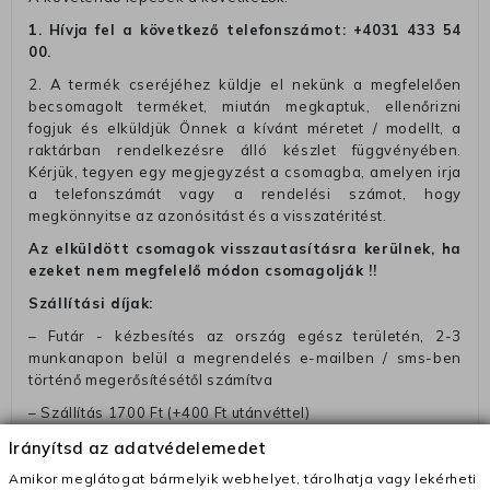
1. Hívja fel a következő telefonszámot:
+4031 433 54
00
.
2. A termék cseréjéhez küldje el nekünk a megfelelően
becsomagolt terméket, miután megkaptuk, ellenőrizni
fogjuk és elküldjük Önnek a kívánt méretet / modellt, a
raktárban rendelkezésre álló készlet függvényében.
Kérjük, tegyen egy megjegyzést a csomagba, amelyen irja
a telefonszámát vagy a rendelési számot, hogy
megkönnyitse az azonósitást és a visszatéritést.
Az elküldött csomagok visszautasításra kerülnek, ha
ezeket nem megfelelő módon csomagolják !!
Szállítási díjak:
– Futár - kézbesítés az ország egész területén, 2-3
munkanapon belül a megrendelés e-mailben / sms-ben
történő megerősítésétől számítva
– Szállítás 1700 Ft (+400 Ft utánvéttel)
– Ingyenes szállítás 31600 Ft feletti megrendeléseknél
Irányítsd az adatvédelemedet
(+400 Ft utánvétte)
Amikor meglátogat bármelyik webhelyet, tárolhatja vagy lekérheti