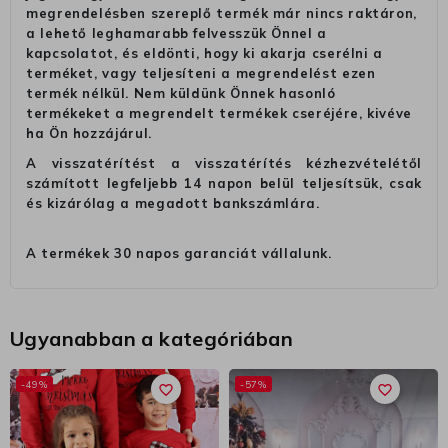
megrendelésben szereplő termék már nincs raktáron,
a lehető leghamarabb felvesszük Önnel a
kapcsolatot, és eldönti, hogy ki akarja cserélni a
terméket, vagy teljesíteni a megrendelést ezen
termék nélkül. Nem küldünk Önnek hasonló
termékeket a megrendelt termékek cseréjére, kivéve
ha Ön hozzájárul.
A visszatérítést a visszatérítés kézhezvételétől
számított legfeljebb 14 napon belül teljesítsük, csak
és kizárólag a megadott bankszámlára.
A termékek 30 napos garanciát vállalunk.
Ugyanabban a kategóriában
-49%
-57%
favorite_border
favorite_border