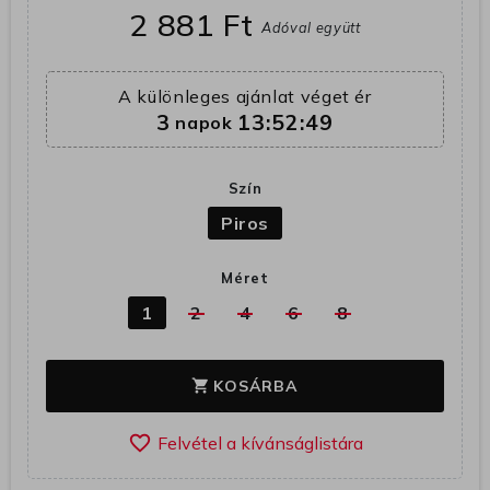
2 881 Ft
Adóval együtt
A különleges ajánlat véget ér
3
13:52:48
napok
Szín
Piros
Méret
1
2
4
6
8
KOSÁRBA
shopping_cart
favorite_border