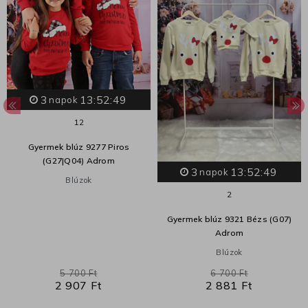
3
13:52:48
napok
1
2
Gyermek blúz 9277 Piros
(G27|Q04) Adrom
3
13:52:48
napok
Blúzok
2
Gyermek blúz 9321 Bézs (G07)
Adrom
Blúzok
5 700 Ft
6 700 Ft
2 907 Ft
2 881 Ft