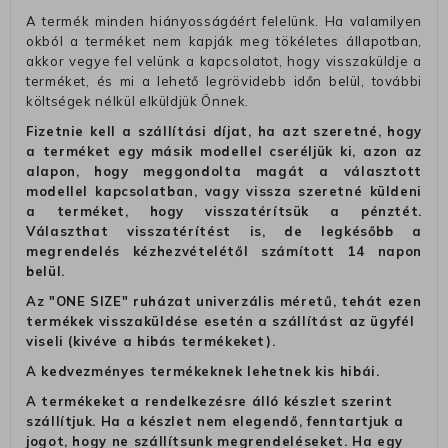
A termék minden hiányosságáért felelünk. Ha valamilyen
okból a terméket nem kapják meg tökéletes állapotban,
akkor vegye fel velünk a kapcsolatot, hogy visszaküldje a
terméket, és mi a lehető legrövidebb időn belül, további
költségek nélkül elküldjük Önnek.
Fizetnie kell a szállítási díjat, ha azt szeretné, hogy
a terméket egy másik modellel cseréljük ki, azon az
alapon, hogy meggondolta magát a választott
modellel kapcsolatban, vagy vissza szeretné küldeni
a terméket, hogy visszatérítsük a pénztét.
Választhat visszatérítést is, de legkésőbb a
megrendelés kézhezvételétől számított 14 napon
belül.
Az "ONE SIZE" ruházat univerzális méretű, tehát ezen
termékek visszaküldése esetén a szállítást az ügyfél
viseli (kivéve a hibás termékeket).
A kedvezményes termékeknek lehetnek kis hibái.
A termékeket a rendelkezésre álló készlet szerint
szállítjuk. Ha a készlet nem elegendő, fenntartjuk a
jogot, hogy ne szállítsunk megrendeléseket. Ha egy