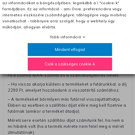
– A kapott termék cseréjéért 3780 Ft szállítási díjat
az információkat a böngészőjében, leginkább a \ "cookie-k"
számolunk fel (oda -vissza út)
formájában. Ez az információ - ami Önre, preferenciáira vagy
internetes eszközére (számítógépre, táblagépre vagy mobilra)
Pénzvisszatérítés:
vonatkozhat - többnyire arra szolgál, hogy a webhely úgy
A pénz visszatérítéséhez küldjük a futárt, hogy vegye át
működjön, ahogyan elvárta.
Öntől a terméket/termékeket, vagy más futárral is
Több információ
elküldheti. Olyan utávéttel küldött csomagot, melyne
értéke eltér 0 FT-tól, nem fogadunk el. A futárnak átadott
Mindent elfogad
csomagba kérjük, hogy a visszaküldés könnyebb
azonosítása érdekében tegyen egy megjegyzést, amelyre
felírja telefonszámát/rendelési számát. Az eljárás
Csak a szükséges cookie-k
egyszerűsítése érdekében kérjük, hogy erre a jegyre írja
rá a számla IBAN-számát és a számlatulajdonos nevét.
– Ha vissza akarja küldeni a termékeket a futárunkkal, a díj
2290 Ft, amelyet hozzáadunk a visszatérítő számlához.
– A termékeket bármilyen más futárral visszajuttathatja.
Ebben az esetben a szállítási díjat előre meg kell fizetnie a
futárnak (amikor a terméket átadja).
Méretcsere esetén szállítási díjat számitunk fel, ha nem a
mi hibánk volt (ha a termék mérete nem felel meg a méret
útmutatónak).