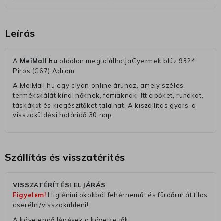
Leírás
A
MeiMall.hu
oldalon megtalálhatjaGyermek blúz 9324
Piros (G67) Adrom
A MeiMall.hu egy olyan online áruház, amely széles
termékskálát kínál nőknek, férfiaknak. Itt cipőket, ruhákat,
táskákat és kiegészítőket találhat. A kiszállítás gyors, a
visszaküldési határidő 30 nap.
Szállítás és visszatérités
VISSZATÉRÍTÉSI ELJÁRÁS
Figyelem!
Higiéniai okokból fehérneműt és fürdőruhát tilos
cserélni/visszaküldeni!
A követendő lépések a következők: