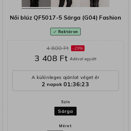
Női blúz QF5017-5 Sárga (G04) Fashion
Raktáron
check
4 800 Ft
-29%
3 408 Ft
Adóval együtt
A különleges ajánlat véget ér
2
01:36:22
napok
Szín
Sárga
Méret