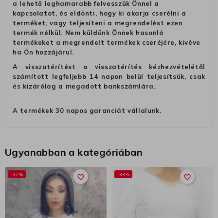
a lehető leghamarabb felvesszük Önnel a
kapcsolatot, és eldönti, hogy ki akarja cserélni a
terméket, vagy teljesíteni a megrendelést ezen
termék nélkül. Nem küldünk Önnek hasonló
termékeket a megrendelt termékek cseréjére, kivéve
ha Ön hozzájárul.
A visszatérítést a visszatérítés kézhezvételétől
számított legfeljebb 14 napon belül teljesítsük, csak
és kizárólag a megadott bankszámlára.
A termékek 30 napos garanciát vállalunk.
Ugyanabban a kategóriában
-37%
-33%
favorite_border
favorite_border