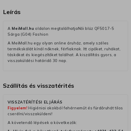
Leírás
A
MeiMall.hu
oldalon megtalálhatjaNői blúz QF5017-5
Sárga (G04) Fashion
A MeiMall.hu egy olyan online áruház, amely széles
termékskálát kínál nőknek, férfiaknak. Itt cipőket, ruhákat,
táskákat és kiegészítőket találhat. A kiszállítás gyors, a
visszaküldési határidő 30 nap.
Szállítás és visszatérités
VISSZATÉRÍTÉSI ELJÁRÁS
Figyelem!
Higiéniai okokból fehérneműt és fürdőruhát tilos
cserélni/visszaküldeni!
A követendő lépések a következők: