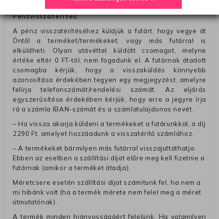
számolunk fel (oda -vissza út)
Pénzvisszatérítés:
A pénz visszatérítéséhez küldjük a futárt, hogy vegye át
Öntől a terméket/termékeket, vagy más futárral is
elküldheti. Olyan utávéttel küldött csomagot, melyne
értéke eltér 0 FT-tól, nem fogadunk el. A futárnak átadott
csomagba kérjük, hogy a visszaküldés könnyebb
azonosítása érdekében tegyen egy megjegyzést, amelyre
felírja telefonszámát/rendelési számát. Az eljárás
egyszerűsítése érdekében kérjük, hogy erre a jegyre írja
rá a számla IBAN-számát és a számlatulajdonos nevét.
– Ha vissza akarja küldeni a termékeket a futárunkkal, a díj
2290 Ft, amelyet hozzáadunk a visszatérítő számlához.
– A termékeket bármilyen más futárral visszajuttathatja.
Ebben az esetben a szállítási díjat előre meg kell fizetnie a
futárnak (amikor a terméket átadja).
Méretcsere esetén szállítási díjat számitunk fel, ha nem a
mi hibánk volt (ha a termék mérete nem felel meg a méret
útmutatónak).
A termék minden hiányosságáért felelünk. Ha valamilyen