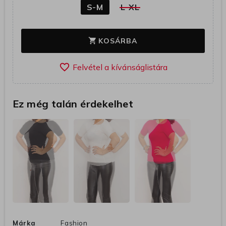
S-M
L-XL
KOSÁRBA
shopping_cart
favorite_border
Ez még talán érdekelhet
Márka
Fashion