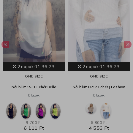
2
01:36:22
2
01:36:22
napok
napok
ONE SIZE
ONE SIZE
Női blúz 1531 Fehér Bella
Női blúz D712 Fehér | Fashion
Blúzok
Blúzok
9 700 Ft
6 800 Ft
6 111 Ft
4 556 Ft