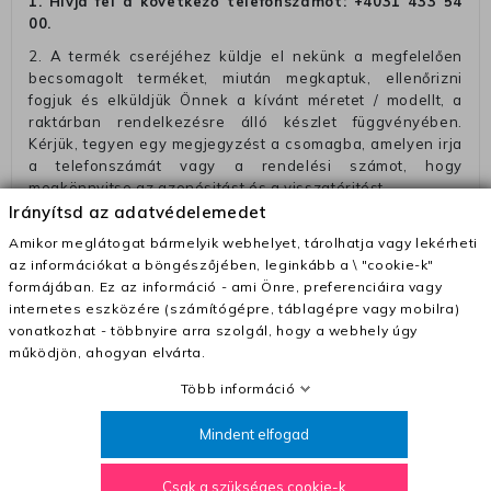
1. Hívja fel a következő telefonszámot:
+4031 433 54
00
.
2. A termék cseréjéhez küldje el nekünk a megfelelően
becsomagolt terméket, miután megkaptuk, ellenőrizni
fogjuk és elküldjük Önnek a kívánt méretet / modellt, a
raktárban rendelkezésre álló készlet függvényében.
Kérjük, tegyen egy megjegyzést a csomagba, amelyen irja
a telefonszámát vagy a rendelési számot, hogy
megkönnyitse az azonósitást és a visszatéritést.
Irányítsd az adatvédelemedet
Az elküldött csomagok visszautasításra kerülnek, ha
ezeket nem megfelelő módon csomagolják !!
Amikor meglátogat bármelyik webhelyet, tárolhatja vagy lekérheti
az információkat a böngészőjében, leginkább a \ "cookie-k"
Szállítási díjak:
formájában. Ez az információ - ami Önre, preferenciáira vagy
– Futár - kézbesítés az ország egész területén, 2-3
internetes eszközére (számítógépre, táblagépre vagy mobilra)
munkanapon belül a megrendelés e-mailben / sms-ben
vonatkozhat - többnyire arra szolgál, hogy a webhely úgy
történő megerősítésétől számítva
működjön, ahogyan elvárta.
– Szállítás 1700 Ft (+400 Ft utánvéttel)
Több információ
– Ingyenes szállítás 31600 Ft feletti megrendeléseknél
Mindent elfogad
(+400 Ft utánvétte)
– A kapott termék cseréjéért 3780 Ft szállítási díjat
Csak a szükséges cookie-k