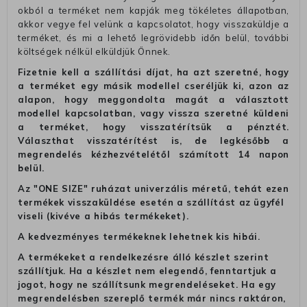
okból a terméket nem kapják meg tökéletes állapotban,
akkor vegye fel velünk a kapcsolatot, hogy visszaküldje a
terméket, és mi a lehető legrövidebb időn belül, további
költségek nélkül elküldjük Önnek.
Fizetnie kell a szállítási díjat, ha azt szeretné, hogy
a terméket egy másik modellel cseréljük ki, azon az
alapon, hogy meggondolta magát a választott
modellel kapcsolatban, vagy vissza szeretné küldeni
a terméket, hogy visszatérítsük a pénztét.
Választhat visszatérítést is, de legkésőbb a
megrendelés kézhezvételétől számított 14 napon
belül.
Az "ONE SIZE" ruházat univerzális méretű, tehát ezen
termékek visszaküldése esetén a szállítást az ügyfél
viseli (kivéve a hibás termékeket).
A kedvezményes termékeknek lehetnek kis hibái.
A termékeket a rendelkezésre álló készlet szerint
szállítjuk. Ha a készlet nem elegendő, fenntartjuk a
jogot, hogy ne szállítsunk megrendeléseket. Ha egy
megrendelésben szereplő termék már nincs raktáron,