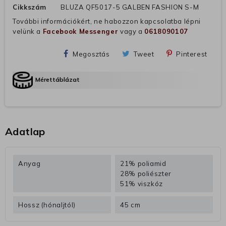
Cikkszám
BLUZA QF5017-5 GALBEN FASHION S-M
További információkért, ne habozzon kapcsolatba lépni
velünk a
Facebook Messenger
vagy a
0618090107
Megosztás
Tweet
Pinterest
Mérettáblázat
Adatlap
Anyag
21% poliamid
28% poliészter
51% viszkóz
Hossz (hónaljtól)
45 cm