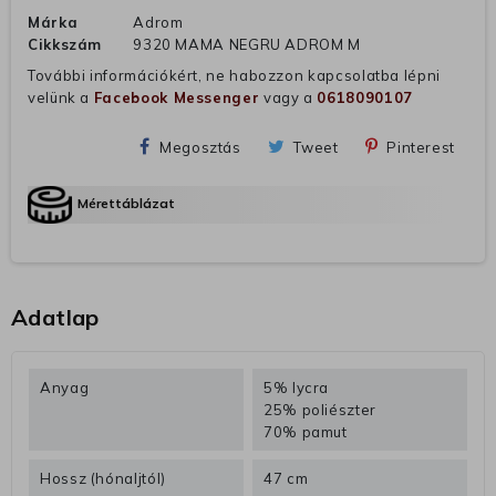
Márka
Adrom
Cikkszám
9320 MAMA NEGRU ADROM M
További információkért, ne habozzon kapcsolatba lépni
velünk a
Facebook Messenger
vagy a
0618090107
Megosztás
Tweet
Pinterest
Mérettáblázat
Adatlap
Anyag
5% lycra
25% poliészter
70% pamut
Hossz (hónaljtól)
47 cm