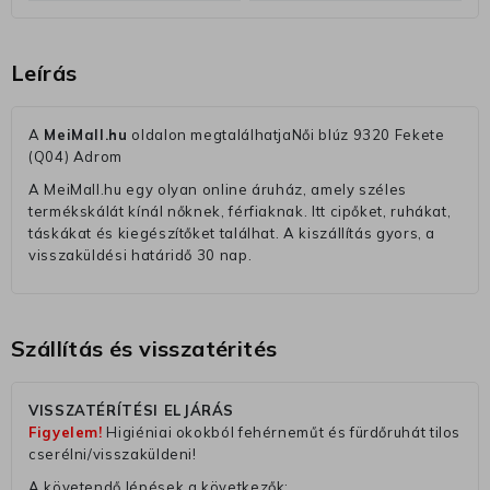
Leírás
A
MeiMall.hu
oldalon megtalálhatjaNői blúz 9320 Fekete
(Q04) Adrom
A MeiMall.hu egy olyan online áruház, amely széles
termékskálát kínál nőknek, férfiaknak. Itt cipőket, ruhákat,
táskákat és kiegészítőket találhat. A kiszállítás gyors, a
visszaküldési határidő 30 nap.
Szállítás és visszatérités
VISSZATÉRÍTÉSI ELJÁRÁS
Figyelem!
Higiéniai okokból fehérneműt és fürdőruhát tilos
cserélni/visszaküldeni!
A követendő lépések a következők: