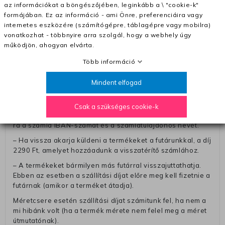
– A kapott termék cseréjéért 3780 Ft szállítási díjat
az információkat a böngészőjében, leginkább a \ "cookie-k"
számolunk fel (oda -vissza út)
formájában. Ez az információ - ami Önre, preferenciáira vagy
internetes eszközére (számítógépre, táblagépre vagy mobilra)
Pénzvisszatérítés:
vonatkozhat - többnyire arra szolgál, hogy a webhely úgy
A pénz visszatérítéséhez küldjük a futárt, hogy vegye át
működjön, ahogyan elvárta.
Öntől a terméket/termékeket, vagy más futárral is
Több információ
elküldheti. Olyan utávéttel küldött csomagot, melyne
értéke eltér 0 FT-tól, nem fogadunk el. A futárnak átadott
Mindent elfogad
csomagba kérjük, hogy a visszaküldés könnyebb
azonosítása érdekében tegyen egy megjegyzést, amelyre
felírja telefonszámát/rendelési számát. Az eljárás
Csak a szükséges cookie-k
egyszerűsítése érdekében kérjük, hogy erre a jegyre írja
rá a számla IBAN-számát és a számlatulajdonos nevét.
– Ha vissza akarja küldeni a termékeket a futárunkkal, a díj
2290 Ft, amelyet hozzáadunk a visszatérítő számlához.
– A termékeket bármilyen más futárral visszajuttathatja.
Ebben az esetben a szállítási díjat előre meg kell fizetnie a
futárnak (amikor a terméket átadja).
Méretcsere esetén szállítási díjat számitunk fel, ha nem a
mi hibánk volt (ha a termék mérete nem felel meg a méret
útmutatónak).