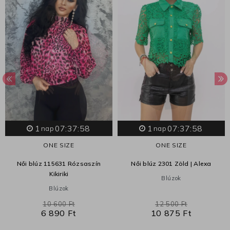
1
07:37:57
1
07:37:57
nap
nap
ONE SIZE
ONE SIZE
Női blúz 115631 Rózsaszín
Női blúz 2301 Zöld | Alexa
Kikiriki
Blúzok
Blúzok
10 600 Ft
12 500 Ft
6 890 Ft
10 875 Ft