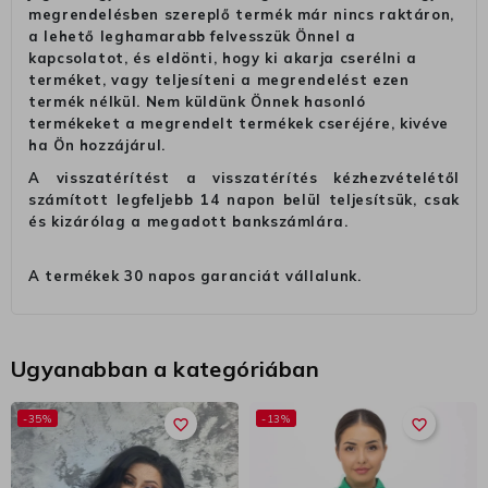
megrendelésben szereplő termék már nincs raktáron,
a lehető leghamarabb felvesszük Önnel a
kapcsolatot, és eldönti, hogy ki akarja cserélni a
terméket, vagy teljesíteni a megrendelést ezen
termék nélkül. Nem küldünk Önnek hasonló
termékeket a megrendelt termékek cseréjére, kivéve
ha Ön hozzájárul.
A visszatérítést a visszatérítés kézhezvételétől
számított legfeljebb 14 napon belül teljesítsük, csak
és kizárólag a megadott bankszámlára.
A termékek 30 napos garanciát vállalunk.
Ugyanabban a kategóriában
-35%
-13%
favorite_border
favorite_border