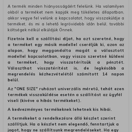
A termék minden hiányosságáért felelünk. Ha valamilyen
okból a terméket nem kapják meg tökéletes állapotban,
akkor vegye fel velünk a kapcsolatot, hogy visszaküldje a
terméket, és mi a lehető legrövidebb időn belül, további
költségek nélkül elküldjük Önnek.
Fizetnie kell a szállítási díjat, ha azt szeretné, hogy
a terméket egy másik modellel cseréljük ki, azon az
alapon, hogy meggondolta magát a választott
modellel kapcsolatban, vagy vissza szeretné küldeni
a terméket, hogy visszatérítsük a pénztét.
Választhat visszatérítést is, de legkésőbb a
megrendelés kézhezvételétől számított 14 napon
belül.
Az "ONE SIZE" ruházat univerzális méretű, tehát ezen
termékek visszaküldése esetén a szállítást az ügyfél
viseli (kivéve a hibás termékeket).
A kedvezményes termékeknek lehetnek kis hibái.
A termékeket a rendelkezésre álló készlet szerint
szállítjuk. Ha a készlet nem elegendő, fenntartjuk a
jogot, hogy ne szállítsunk megrendeléseket. Ha egy