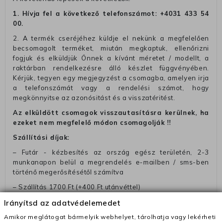
1. Hívja fel a következő telefonszámot:
+4031 433 54
00
.
2. A termék cseréjéhez küldje el nekünk a megfelelően
becsomagolt terméket, miután megkaptuk, ellenőrizni
fogjuk és elküldjük Önnek a kívánt méretet / modellt, a
raktárban rendelkezésre álló készlet függvényében.
Kérjük, tegyen egy megjegyzést a csomagba, amelyen irja
a telefonszámát vagy a rendelési számot, hogy
megkönnyitse az azonósitást és a visszatéritést.
Az elküldött csomagok visszautasításra kerülnek, ha
ezeket nem megfelelő módon csomagolják !!
Szállítási díjak:
– Futár - kézbesítés az ország egész területén, 2-3
munkanapon belül a megrendelés e-mailben / sms-ben
történő megerősítésétől számítva
– Szállítás 1700 Ft (+400 Ft utánvéttel)
– Ingyenes szállítás 31600 Ft feletti megrendeléseknél
Irányítsd az adatvédelemedet
(+400 Ft utánvétte)
Amikor meglátogat bármelyik webhelyet, tárolhatja vagy lekérheti