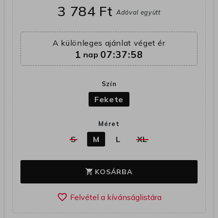
3 784 Ft
Adóval együtt
A különleges ajánlat véget ér
1
07:37:57
nap
Szín
Fekete
Méret
S
M
L
XL
KOSÁRBA
shopping_cart
favorite_border