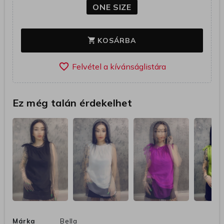
ONE SIZE
KOSÁRBA
shopping_cart
favorite_border
Ez még talán érdekelhet
Márka
Bella