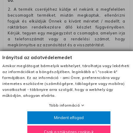
00
.
2. A termék cseréjéhez küldje el nekünk a megfelelően
becsomagolt terméket, miután megkaptuk, ellenőrizni
fogjuk és elküldjük Önnek a kívánt méretet / modellt, a
raktárban rendelkezésre álló készlet függvényében.
Kérjük, tegyen egy megjegyzést a csomagba, amelyen irja
a telefonszámát vagy a rendelési számot, hogy
megkönnyitse az azonósitást és a visszatéritést.
Az elküldött csomagok visszautasításra kerülnek, ha
Irányítsd az adatvédelemedet
ezeket nem megfelelő módon csomagolják !!
Amikor meglátogat bármelyik webhelyet, tárolhatja vagy lekérheti
Szállítási díjak:
az információkat a böngészőjében, leginkább a \ "cookie-k"
– Futár - kézbesítés az ország egész területén, 2-3
formájában. Ez az információ - ami Önre, preferenciáira vagy
munkanapon belül a megrendelés e-mailben / sms-ben
internetes eszközére (számítógépre, táblagépre vagy mobilra)
történő megerősítésétől számítva
vonatkozhat - többnyire arra szolgál, hogy a webhely úgy
működjön, ahogyan elvárta.
– Szállítás 1700 Ft (+400 Ft utánvéttel)
Több információ
– Ingyenes szállítás 31600 Ft feletti megrendeléseknél
(+400 Ft utánvétte)
Mindent elfogad
– A kapott termék cseréjéért 3780 Ft szállítási díjat
számolunk fel (oda -vissza út)
Csak a szükséges cookie-k