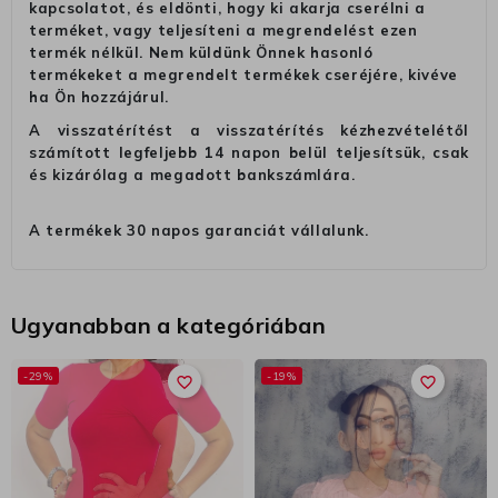
kapcsolatot, és eldönti, hogy ki akarja cserélni a
terméket, vagy teljesíteni a megrendelést ezen
termék nélkül. Nem küldünk Önnek hasonló
termékeket a megrendelt termékek cseréjére, kivéve
ha Ön hozzájárul.
A visszatérítést a visszatérítés kézhezvételétől
számított legfeljebb 14 napon belül teljesítsük, csak
és kizárólag a megadott bankszámlára.
A termékek 30 napos garanciát vállalunk.
Ugyanabban a kategóriában
-29%
-19%
favorite_border
favorite_border