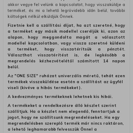
akkor vegye fel velünk a kapcsolatot, hogy visszaküldje a
terméket, és mi a lehető legrövidebb időn belül, további
költségek nélkül elküldjük Önnek.
Fizetnie kell a szállítási díjat, ha azt szeretné, hogy
a terméket egy másik modellel cseréljük ki, azon az
alapon, hogy meggondolta magát a választott
modellel kapcsolatban, vagy vissza szeretné küldeni
a terméket, hogy visszatérítsük a pénztét.
Választhat visszatérítést is, de legkésőbb a
megrendelés kézhezvételétől számított 14 napon
belül.
Az "ONE SIZE" ruházat univerzális méretű, tehát ezen
termékek visszaküldése esetén a szállítást az ügyfél
viseli (kivéve a hibás termékeket).
A kedvezményes termékeknek lehetnek kis hibái.
A termékeket a rendelkezésre álló készlet szerint
szállítjuk. Ha a készlet nem elegendő, fenntartjuk a
jogot, hogy ne szállítsunk megrendeléseket. Ha egy
megrendelésben szereplő termék már nincs raktáron,
a lehető leghamarabb felvesszük Önnel a