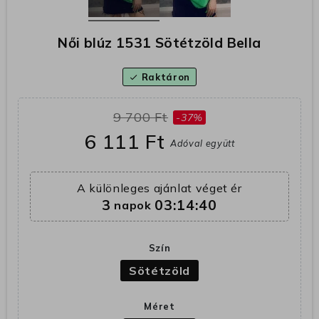
Női blúz 1531 Sötétzöld Bella
Raktáron
check
9 700 Ft
-37%
6 111 Ft
Adóval együtt
A különleges ajánlat véget ér
3
03:14:40
napok
Szín
Sötétzöld
Méret