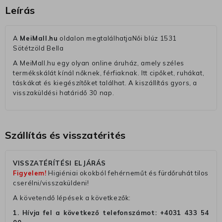
Leírás
A
MeiMall.hu
oldalon megtalálhatjaNői blúz 1531
Sötétzöld Bella
A MeiMall.hu egy olyan online áruház, amely széles
termékskálát kínál nőknek, férfiaknak. Itt cipőket, ruhákat,
táskákat és kiegészítőket találhat. A kiszállítás gyors, a
visszaküldési határidő 30 nap.
Szállítás és visszatérités
VISSZATÉRÍTÉSI ELJÁRÁS
Figyelem!
Higiéniai okokból fehérneműt és fürdőruhát tilos
cserélni/visszaküldeni!
A követendő lépések a következők:
1. Hívja fel a következő telefonszámot:
+4031 433 54