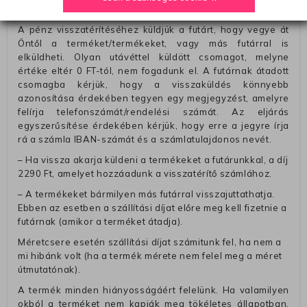
Pénzvisszatérítés:
A pénz visszatérítéséhez küldjük a futárt, hogy vegye át
Öntől a terméket/termékeket, vagy más futárral is
elküldheti. Olyan utávéttel küldött csomagot, melyne
értéke eltér 0 FT-tól, nem fogadunk el. A futárnak átadott
csomagba kérjük, hogy a visszaküldés könnyebb
azonosítása érdekében tegyen egy megjegyzést, amelyre
felírja telefonszámát/rendelési számát. Az eljárás
egyszerűsítése érdekében kérjük, hogy erre a jegyre írja
rá a számla IBAN-számát és a számlatulajdonos nevét.
– Ha vissza akarja küldeni a termékeket a futárunkkal, a díj
2290 Ft, amelyet hozzáadunk a visszatérítő számlához.
– A termékeket bármilyen más futárral visszajuttathatja.
Ebben az esetben a szállítási díjat előre meg kell fizetnie a
futárnak (amikor a terméket átadja).
Méretcsere esetén szállítási díjat számitunk fel, ha nem a
mi hibánk volt (ha a termék mérete nem felel meg a méret
útmutatónak).
A termék minden hiányosságáért felelünk. Ha valamilyen
okból a terméket nem kapják meg tökéletes állapotban,