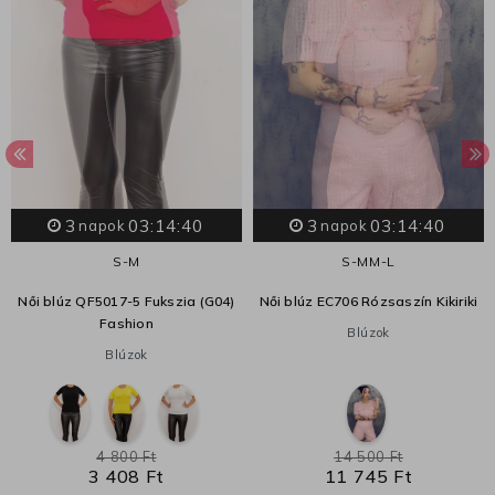
3
03:14:40
3
03:14:40
napok
napok
S-M
S-M
M-L
Női blúz QF5017-5 Fukszia (G04)
Női blúz EC706 Rózsaszín Kikiriki
Fashion
Blúzok
Blúzok
4 800 Ft
14 500 Ft
3 408 Ft
11 745 Ft