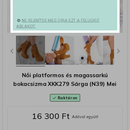
NE JELENÍTSE MEG ÚJRA EZT A FELUGRÓ
ABLAKOT.
Női platformos és magassarkú
bokacsizma XKK279 Sárga (N39) Mei
Raktáron
check
16 300 Ft
Adóval együtt