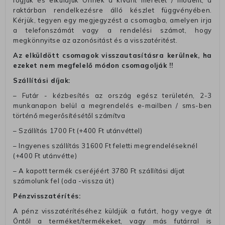
fogjuk és elküldjük Önnek a kívánt méretet / modellt, a
raktárban rendelkezésre álló készlet függvényében.
Kérjük, tegyen egy megjegyzést a csomagba, amelyen irja
a telefonszámát vagy a rendelési számot, hogy
megkönnyitse az azonósitást és a visszatéritést.
Az elküldött csomagok visszautasításra kerülnek, ha
ezeket nem megfelelő módon csomagolják !!
Szállítási díjak:
– Futár - kézbesítés az ország egész területén, 2-3
munkanapon belül a megrendelés e-mailben / sms-ben
történő megerősítésétől számítva
– Szállítás 1700 Ft (+400 Ft utánvéttel)
– Ingyenes szállítás 31600 Ft feletti megrendeléseknél
(+400 Ft utánvétte)
– A kapott termék cseréjéért 3780 Ft szállítási díjat
számolunk fel (oda -vissza út)
Pénzvisszatérítés:
A pénz visszatérítéséhez küldjük a futárt, hogy vegye át
Öntől a terméket/termékeket, vagy más futárral is