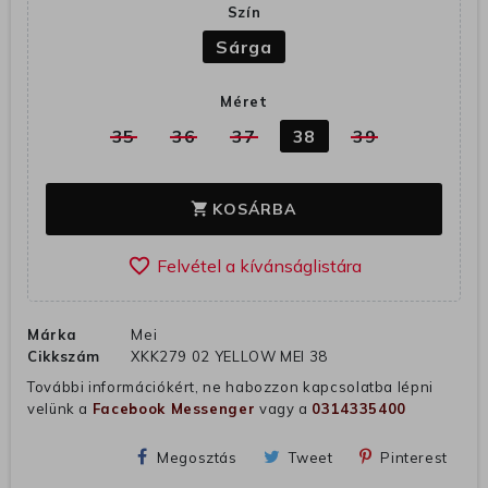
Szín
Sárga
Méret
35
36
37
38
39
KOSÁRBA
shopping_cart
favorite_border
Márka
Mei
Cikkszám
XKK279 02 YELLOW MEI 38
További információkért, ne habozzon kapcsolatba lépni
velünk a
Facebook Messenger
vagy a
0314335400
Megosztás
Tweet
Pinterest