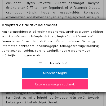
elküldheti. Olyan utávéttel küldött csomagot, melyne
értéke eltér 0 FT-tól, nem fogadunk el. A futárnak átadott
csomagba kérjük, hogy a visszaküldés könnyebb
azonosítása érdekében tegyen egy megjegyzést, amelyre
felírja telefonszámát/rendelési számát. Az eljárás
Irányítsd az adatvédelemedet
egyszerűsítése érdekében kérjük, hogy erre a jegyre írja
rá a számla IBAN-számát és a számlatulajdonos nevét.
Amikor meglátogat bármelyik webhelyet, tárolhatja vagy lekérheti
az információkat a böngészőjében, leginkább a \ "cookie-k"
– Ha vissza akarja küldeni a termékeket a futárunkkal, a díj
formájában. Ez az információ - ami Önre, preferenciáira vagy
2290 Ft, amelyet hozzáadunk a visszatérítő számlához.
internetes eszközére (számítógépre, táblagépre vagy mobilra)
– A termékeket bármilyen más futárral visszajuttathatja.
vonatkozhat - többnyire arra szolgál, hogy a webhely úgy
Ebben az esetben a szállítási díjat előre meg kell fizetnie a
működjön, ahogyan elvárta.
futárnak (amikor a terméket átadja).
Több információ
Méretcsere esetén szállítási díjat számitunk fel, ha nem a
mi hibánk volt (ha a termék mérete nem felel meg a méret
Mindent elfogad
útmutatónak).
A termék minden hiányosságáért felelünk. Ha valamilyen
Csak a szükséges cookie-k
okból a terméket nem kapják meg tökéletes állapotban,
akkor vegye fel velünk a kapcsolatot, hogy visszaküldje a
terméket, és mi a lehető legrövidebb időn belül, további
költségek nélkül elküldjük Önnek.