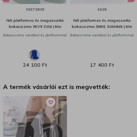
36
37
38
39
36
38
Női platformos és magassarkú
Női platformos és magassarkú
bokacsizma 3KV9 Zöld | Mei
bokacsizma 3MN1 Sötétkék | Mei
Bokacsizma sarokkal és platformmal
Bokacsizma sarokkal és platformmal
24 100 Ft
17 400 Ft
A termék vásárlói ezt is megvették:
favorite_border