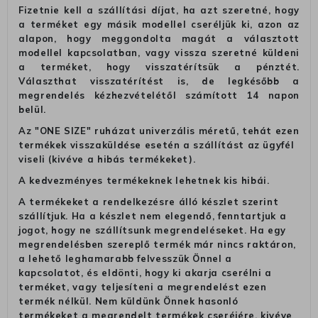
Fizetnie kell a szállítási díjat, ha azt szeretné, hogy
a terméket egy másik modellel cseréljük ki, azon az
alapon, hogy meggondolta magát a választott
modellel kapcsolatban, vagy vissza szeretné küldeni
a terméket, hogy visszatérítsük a pénztét.
Választhat visszatérítést is, de legkésőbb a
megrendelés kézhezvételétől számított 14 napon
belül.
Az "ONE SIZE" ruházat univerzális méretű, tehát ezen
termékek visszaküldése esetén a szállítást az ügyfél
viseli (kivéve a hibás termékeket).
A kedvezményes termékeknek lehetnek kis hibái.
A termékeket a rendelkezésre álló készlet szerint
szállítjuk. Ha a készlet nem elegendő, fenntartjuk a
jogot, hogy ne szállítsunk megrendeléseket. Ha egy
megrendelésben szereplő termék már nincs raktáron,
a lehető leghamarabb felvesszük Önnel a
kapcsolatot, és eldönti, hogy ki akarja cserélni a
terméket, vagy teljesíteni a megrendelést ezen
termék nélkül. Nem küldünk Önnek hasonló
termékeket a megrendelt termékek cseréjére, kivéve