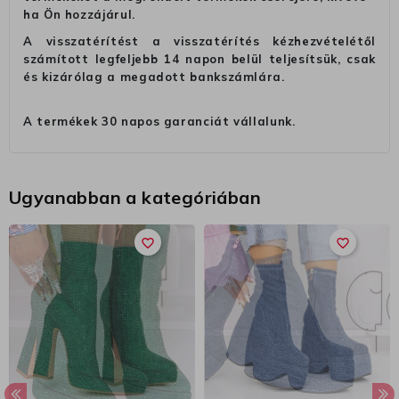
ha Ön hozzájárul.
A visszatérítést a visszatérítés kézhezvételétől
számított legfeljebb 14 napon belül teljesítsük, csak
és kizárólag a megadott bankszámlára.
A termékek 30 napos garanciát vállalunk.
Ugyanabban a kategóriában
favorite_border
favorite_border