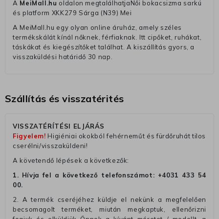
A
MeiMall.hu
oldalon megtalálhatjaNői bokacsizma sarkú
és platform XKK279 Sárga (N39) Mei
A MeiMall.hu egy olyan online áruház, amely széles
termékskálát kínál nőknek, férfiaknak. Itt cipőket, ruhákat,
táskákat és kiegészítőket találhat. A kiszállítás gyors, a
visszaküldési határidő 30 nap.
Szállítás és visszatérités
VISSZATÉRÍTÉSI ELJÁRÁS
Figyelem!
Higiéniai okokból fehérneműt és fürdőruhát tilos
cserélni/visszaküldeni!
A követendő lépések a következők:
1. Hívja fel a következő telefonszámot:
+4031 433 54
00
.
2. A termék cseréjéhez küldje el nekünk a megfelelően
becsomagolt terméket, miután megkaptuk, ellenőrizni