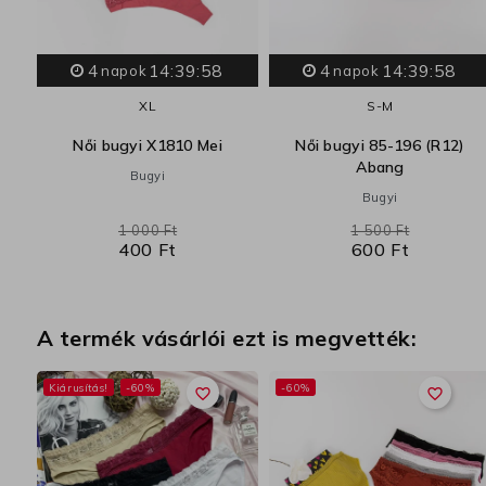
4
14:39:57
4
14:39:57
napok
napok
XL
S-M
)
Női bugyi X1810 Mei
Női bugyi 85-196 (R12)
Abang
Bugyi
Bugyi
1 000 Ft
1 500 Ft
400 Ft
600 Ft
A termék vásárlói ezt is megvették:
Kiárusítás!
-60%
-60%
favorite_border
favorite_border