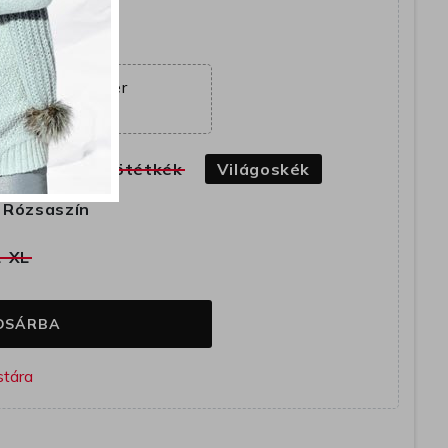
ajánlat véget ér
14:39:57
k
Fekete
Sötétkék
Világoskék
Rózsaszín
L-XL
OSÁRBA