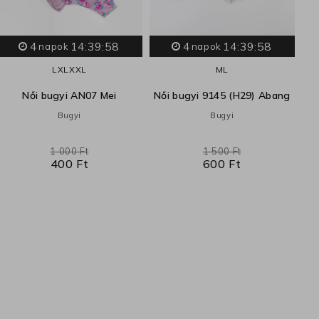
4
14:39:57
4
14:39:57
napok
napok
L
XL
XXL
M
L
Női bugyi AN07 Mei
Női bugyi 9145 (H29) Abang
K
Bugyi
Bugyi
1 000 Ft
1 500 Ft
400 Ft
600 Ft