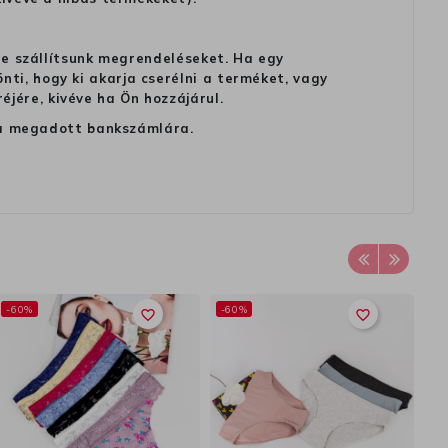
 ne szállítsunk megrendeléseket. Ha egy
ti, hogy ki akarja cserélni a terméket, vagy
jére, kivéve ha Ön hozzájárul.
ag a megadott bankszámlára.
-60%
-60%
Ki
favorite_border
favorite_border