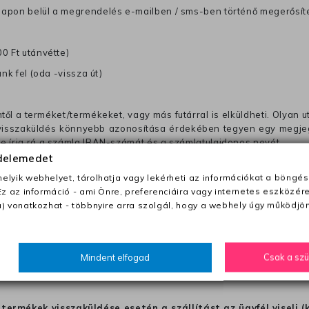
anapon belül a megrendelés e-mailben / sms-ben történő megerősít
0 Ft utánvétte)
nk fel (oda -vissza út)
től a terméket/termékeket, vagy más futárral is elküldheti. Olyan u
 visszaküldés könnyebb azonosítása érdekében tegyen egy megjegy
re írja rá a számla IBAN-számát és a számlatulajdonos nevét.
édelemedet
j 2290 Ft, amelyet hozzáadunk a visszatérítő számlához.
lyik webhelyet, tárolhatja vagy lekérheti az információkat a böngés
en az esetben a szállítási díjat előre meg kell fizetnie a futárnak (
Ez az információ - ami Önre, preferenciáira vagy internetes eszközér
mi hibánk volt (ha a termék mérete nem felel meg a méret útmutatón
) vonatkozhat - többnyire arra szolgál, hogy a webhely úgy működjön
ból a terméket nem kapják meg tökéletes állapotban, akkor vegye 
 elküldjük Önnek.
Mindent elfogad
Csak a sz
hogy a terméket egy másik modellel cseréljük ki, azon az 
ket, hogy visszatérítsük a pénztét. Választhat visszatérí
termékek visszaküldése esetén a szállítást az ügyfél viseli (