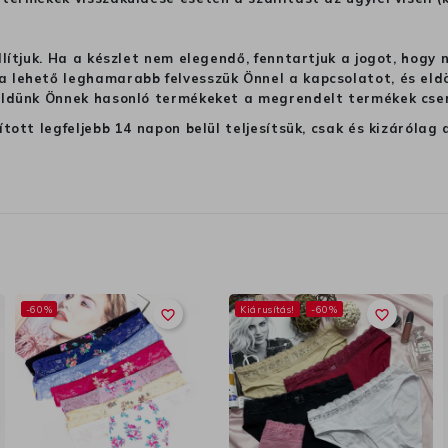
llítjuk. Ha a készlet nem elegendő, fenntartjuk a jogot, hogy
 lehető leghamarabb felvesszük Önnel a kapcsolatot, és eldön
üldünk Önnek hasonló termékeket a megrendelt termékek cseré
ított legfeljebb 14 napon belül teljesítsük, csak és kizáról
-60%
Kiárusítás!
-60%
favorite_border
favorite_border