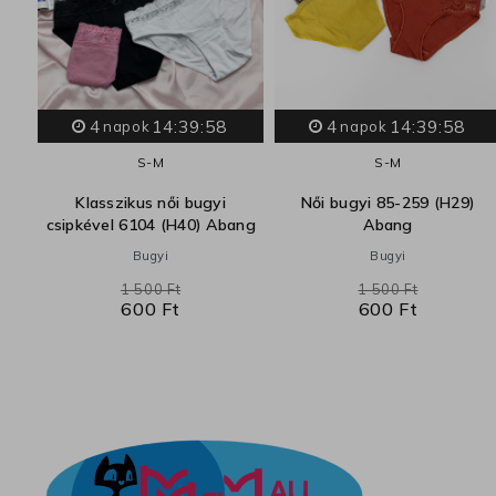
4
14:39:57
4
14:39:57
napok
napok
S-M
S-M
Klasszikus női bugyi
Női bugyi 85-259 (H29)
csipkével 6104 (H40) Abang
Abang
Bugyi
Bugyi
1 500 Ft
1 500 Ft
600 Ft
600 Ft