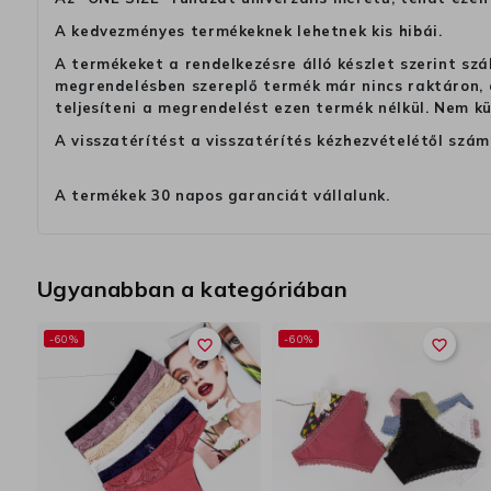
A kedvezményes termékeknek lehetnek kis hibái.
A termékeket a rendelkezésre álló készlet szerint szá
megrendelésben szereplő termék már nincs raktáron, a
teljesíteni a megrendelést ezen termék nélkül. Nem k
A visszatérítést a visszatérítés kézhezvételétől szám
A termékek 30 napos garanciát vállalunk.
Ugyanabban a kategóriában
-60%
-60%
favorite_border
favorite_border