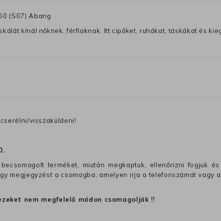
860 (S07) Abang
lát kínál nőknek, férfiaknak. Itt cipőket, ruhákat, táskákat és kiegé
cserélni/visszaküldeni!
0
.
becsomagolt terméket, miután megkaptuk, ellenőrizni fogjuk és 
 egy megjegyzést a csomagba, amelyen irja a telefonszámát vagy a
ezeket nem megfelelő módon csomagolják !!