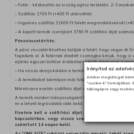
– Futár - kézbesítés az ország egész területén, 2-3 munk
– Szállítás 1700 Ft (+400 Ft utánvéttel)
– Ingyenes szállítás 31600 Ft feletti megrendeléseknél (+40
– A kapott termék cseréjéért 3780 Ft szállítási díjat számolu
Pénzvisszatérítés:
A pénz visszatérítéséhez küldjük a futárt, hogy vegye át Ön
fogadunk el. A futárnak átadott csomagba kérjük, hogy a
eljárás egyszerűsítése érdekében kérjük, hogy erre a jegy
Irányítsd az adatv
– Ha vissza akarja küldeni a termékeket a futárunkkal, a dí
Amikor meglátogat bárme
– A termékeket bármilyen más futárral visszajuttathatja. Ebb
"cookie-k" formájában. 
Méretcsere esetén szállítási díjat számitunk fel, ha nem a 
táblagépre vagy mobilra
A termék minden hiányosságáért felelünk. Ha valamilyen ok
mi a lehető legrövidebb időn belül, további költségek nélkül
Fizetnie kell a szállítási díjat, ha azt szeretné, 
kapcsolatban, vagy vissza szeretné küldeni a termé
számított 14 napon belül.
Az "ONE SIZE" ruházat univerzális méretű, tehát ezen 