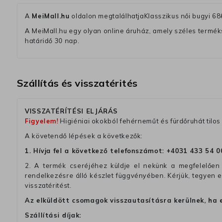
A
MeiMall.hu
oldalon megtalálhatjaKlasszikus női bugyi 6
A MeiMall.hu egy olyan online áruház, amely széles termékská
határidő 30 nap.
Szállítás és visszatérités
VISSZATÉRÍTÉSI ELJÁRÁS
Figyelem!
Higiéniai okokból fehérneműt és fürdőruhát tilos 
A követendő lépések a következők:
1. Hívja fel a következő telefonszámot:
+4031 433 54 0
2. A termék cseréjéhez küldje el nekünk a megfelelően 
rendelkezésre álló készlet függvényében. Kérjük, tegyen
visszatéritést.
Az elküldött csomagok visszautasításra kerülnek, ha 
Szállítási díjak: