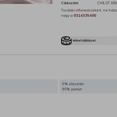
Cikkszám
CHILOT 68
További információkért, ne hab
vagy a
0314335400
Mérettáblázat
5% elasztán
95% pamut