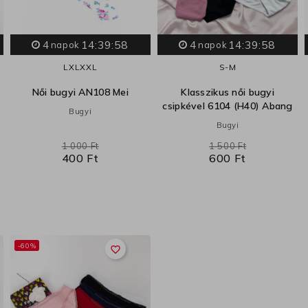
4
14:39:57
4
14:39:57
napok
napok
L
XL
XXL
S-M
Női bugyi AN108 Mei
Klasszikus női bugyi
csipkével 6104 (H40) Abang
Bugyi
Bugyi
1 000 Ft
1 500 Ft
400 Ft
600 Ft
-60%
favorite_border