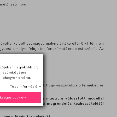
ésétől számítva
távéttel küldött csomagot, melyne értéke eltér 0 FT-tól, nem
zést, amelyre felírja telefonszámát/rendelési számát. Az
zőjében, leginkább a \
amikor a terméket átadja).
e (számítógépre,
ak).
, ahogyan elvárta.
fel velünk a kapcsolatot, hogy visszaküldje a terméket, és
Több információ
ükséges cookie-k
alapon, hogy meggondolta magát a választott modellel
tést is, de legkésőbb a megrendelés kézhezvételétől
kivéve a hibás termékeket).