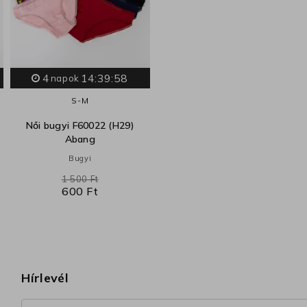
4
14:39:57
napok
S-M
Női bugyi F60022 (H29)
Abang
Bugyi
1 500 Ft
600 Ft
Hírlevél