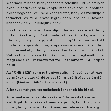
A termék minden hiányosságáért felelünk. Ha valamilyen
okból a terméket nem kapják meg tökéletes állapotban,
akkor vegye fel velünk a kapcsolatot, hogy visszaküldje a
terméket, és mi a lehető legrövidebb időn belül, további
költségek nélkül elküldjük Önnek.
Fizetnie kell a szállítási díjat, ha azt szeretné, hogy
a terméket egy másik modellel cseréljük ki, azon az
alapon, hogy meggondolta magát a választott
modellel kapcsolatban, vagy vissza szeretné küldeni
a terméket, hogy visszatérítsük a pénztét.
Választhat visszatérítést is, de legkésőbb a
megrendelés kézhezvételétől számított 14 napon
belül.
Az "ONE SIZE" ruházat univerzális méretű, tehát ezen
termékek visszaküldése esetén a szállítást az ügyfél
viseli (kivéve a hibás termékeket).
A kedvezményes termékeknek lehetnek kis hibái.
A termékeket a rendelkezésre álló készlet szerint
szállítjuk. Ha a készlet nem elegendő, fenntartjuk a
jogot, hogy ne szállítsunk megrendeléseket. Ha egy