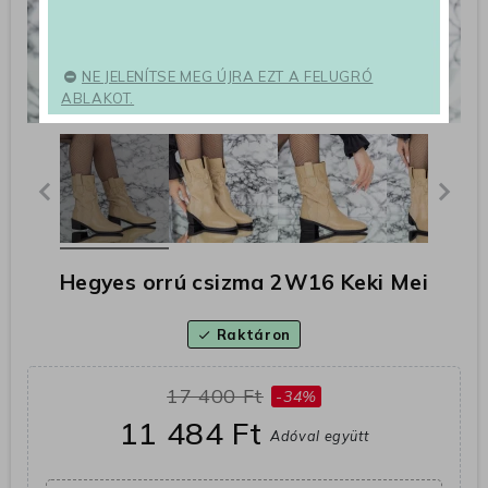
NE JELENÍTSE MEG ÚJRA EZT A FELUGRÓ
ABLAKOT.
Hegyes orrú csizma 2W16 Keki Mei
Raktáron
check
17 400 Ft
-34%
11 484 Ft
Adóval együtt