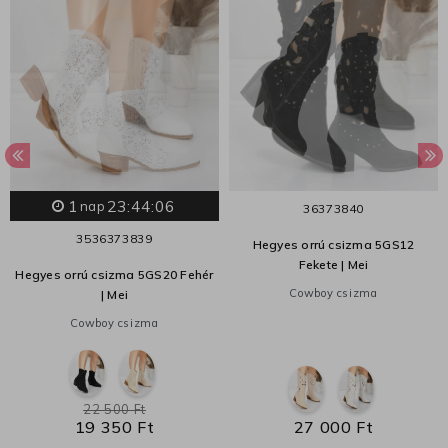
1
23:44:05
nap
36
37
38
40
35
36
37
38
39
Hegyes orrú csizma 5GS12
Fekete | Mei
Hegyes orrú csizma 5GS20 Fehér
Cowboy csizma
| Mei
Cowboy csizma
22 500 Ft
19 350 Ft
27 000 Ft