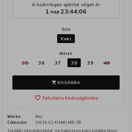
A különleges ajánlat véget ér
1
23:44:05
nap
Szín
Keki
Méret
35
36
37
38
39
40
KOSÁRBA
shopping_cart
favorite_border
Márka
Mei
Cikkszám
2W16 02 KHAKI MEI 38
További információkért, ne habozzon kapcsolatba lépni