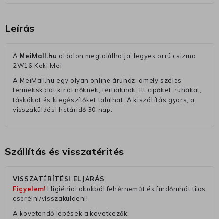
Leírás
A
MeiMall.hu
oldalon megtalálhatjaHegyes orrú csizma
2W16 Keki Mei
A MeiMall.hu egy olyan online áruház, amely széles
termékskálát kínál nőknek, férfiaknak. Itt cipőket, ruhákat,
táskákat és kiegészítőket találhat. A kiszállítás gyors, a
visszaküldési határidő 30 nap.
Szállítás és visszatérités
VISSZATÉRÍTÉSI ELJÁRÁS
Figyelem!
Higiéniai okokból fehérneműt és fürdőruhát tilos
cserélni/visszaküldeni!
A követendő lépések a következők: