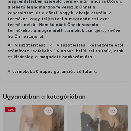
megrendelésben szereplő termék már nincs raktáron,
a lehető leghamarabb felvesszük Önnel a
kapcsolatot, és eldönti, hogy ki akarja cserélni a
terméket, vagy teljesíteni a megrendelést ezen
termék nélkül. Nem küldünk Önnek hasonló
termékeket a megrendelt termékek cseréjére, kivéve
ha Ön hozzájárul.
A visszatérítést a visszatérítés kézhezvételétől
számított legfeljebb 14 napon belül teljesítsük, csak
és kizárólag a megadott bankszámlára.
A termékek 30 napos garanciát vállalunk.
Ugyanabban a kategóriában
-14%
favorite_border
favorite_border