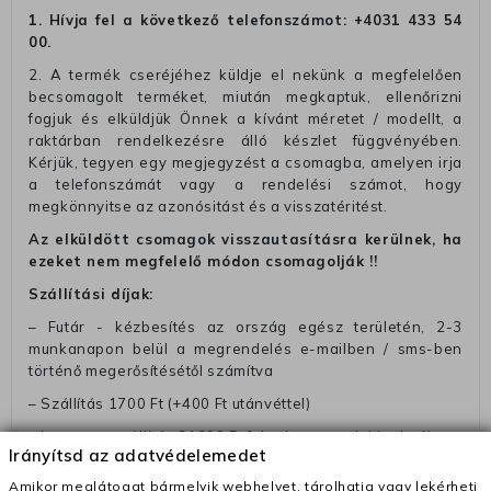
1. Hívja fel a következő telefonszámot:
+4031 433 54
00
.
2. A termék cseréjéhez küldje el nekünk a megfelelően
becsomagolt terméket, miután megkaptuk, ellenőrizni
fogjuk és elküldjük Önnek a kívánt méretet / modellt, a
raktárban rendelkezésre álló készlet függvényében.
Kérjük, tegyen egy megjegyzést a csomagba, amelyen irja
a telefonszámát vagy a rendelési számot, hogy
megkönnyitse az azonósitást és a visszatéritést.
Az elküldött csomagok visszautasításra kerülnek, ha
ezeket nem megfelelő módon csomagolják !!
Szállítási díjak:
– Futár - kézbesítés az ország egész területén, 2-3
munkanapon belül a megrendelés e-mailben / sms-ben
történő megerősítésétől számítva
– Szállítás 1700 Ft (+400 Ft utánvéttel)
– Ingyenes szállítás 31600 Ft feletti megrendeléseknél
Irányítsd az adatvédelemedet
(+400 Ft utánvétte)
Amikor meglátogat bármelyik webhelyet, tárolhatja vagy lekérheti