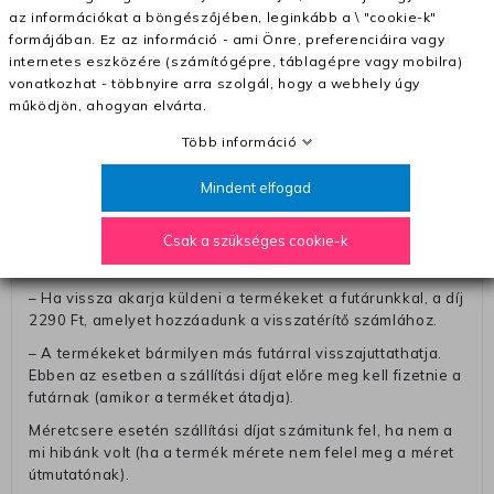
– A kapott termék cseréjéért 3780 Ft szállítási díjat
az információkat a böngészőjében, leginkább a \ "cookie-k"
számolunk fel (oda -vissza út)
formájában. Ez az információ - ami Önre, preferenciáira vagy
Pénzvisszatérítés:
internetes eszközére (számítógépre, táblagépre vagy mobilra)
vonatkozhat - többnyire arra szolgál, hogy a webhely úgy
A pénz visszatérítéséhez küldjük a futárt, hogy vegye át
működjön, ahogyan elvárta.
Öntől a terméket/termékeket, vagy más futárral is
elküldheti. Olyan utávéttel küldött csomagot, melyne
Több információ
értéke eltér 0 FT-tól, nem fogadunk el. A futárnak átadott
csomagba kérjük, hogy a visszaküldés könnyebb
Mindent elfogad
azonosítása érdekében tegyen egy megjegyzést, amelyre
felírja telefonszámát/rendelési számát. Az eljárás
Csak a szükséges cookie-k
egyszerűsítése érdekében kérjük, hogy erre a jegyre írja
rá a számla IBAN-számát és a számlatulajdonos nevét.
– Ha vissza akarja küldeni a termékeket a futárunkkal, a díj
2290 Ft, amelyet hozzáadunk a visszatérítő számlához.
– A termékeket bármilyen más futárral visszajuttathatja.
Ebben az esetben a szállítási díjat előre meg kell fizetnie a
futárnak (amikor a terméket átadja).
Méretcsere esetén szállítási díjat számitunk fel, ha nem a
mi hibánk volt (ha a termék mérete nem felel meg a méret
útmutatónak).