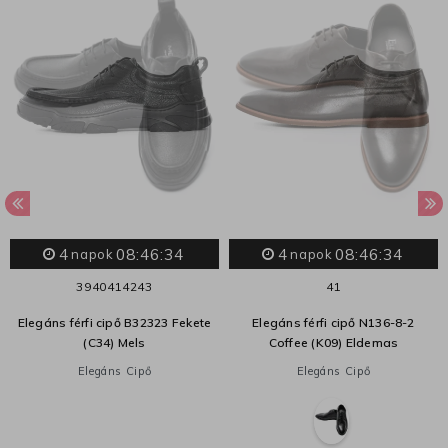
4
08:46:33
4
08:46:33
napok
napok
39
40
41
42
43
41
Elegáns férfi cipő B32323 Fekete
Elegáns férfi cipő N136-8-2
(C34) Mels
Coffee (K09) Eldemas
Elegáns Cipő
Elegáns Cipő