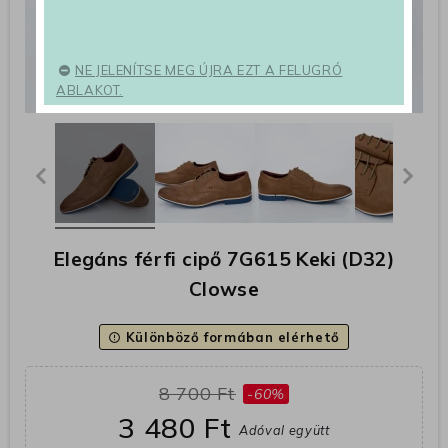
NE JELENÍTSE MEG ÚJRA EZT A FELUGRÓ
ABLAKOT.
Elegáns férfi cipő 7G615 Keki (D32)
Clowse
Különböző formában elérhető
error_outline
8 700 Ft
-60%
3 480 Ft
Adóval együtt