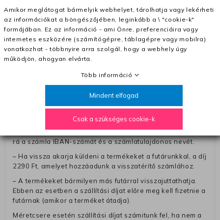
(+400 Ft utánvétte)
Amikor meglátogat bármelyik webhelyet, tárolhatja vagy lekérheti
az információkat a böngészőjében, leginkább a \ "cookie-k"
– A kapott termék cseréjéért 3780 Ft szállítási díjat
formájában. Ez az információ - ami Önre, preferenciáira vagy
számolunk fel (oda -vissza út)
internetes eszközére (számítógépre, táblagépre vagy mobilra)
Pénzvisszatérítés:
vonatkozhat - többnyire arra szolgál, hogy a webhely úgy
működjön, ahogyan elvárta.
A pénz visszatérítéséhez küldjük a futárt, hogy vegye át
Öntől a terméket/termékeket, vagy más futárral is
Több információ
elküldheti. Olyan utávéttel küldött csomagot, melyne
értéke eltér 0 FT-tól, nem fogadunk el. A futárnak átadott
Mindent elfogad
csomagba kérjük, hogy a visszaküldés könnyebb
azonosítása érdekében tegyen egy megjegyzést, amelyre
Csak a szükséges cookie-k
felírja telefonszámát/rendelési számát. Az eljárás
egyszerűsítése érdekében kérjük, hogy erre a jegyre írja
rá a számla IBAN-számát és a számlatulajdonos nevét.
– Ha vissza akarja küldeni a termékeket a futárunkkal, a díj
2290 Ft, amelyet hozzáadunk a visszatérítő számlához.
– A termékeket bármilyen más futárral visszajuttathatja.
Ebben az esetben a szállítási díjat előre meg kell fizetnie a
futárnak (amikor a terméket átadja).
Méretcsere esetén szállítási díjat számitunk fel, ha nem a