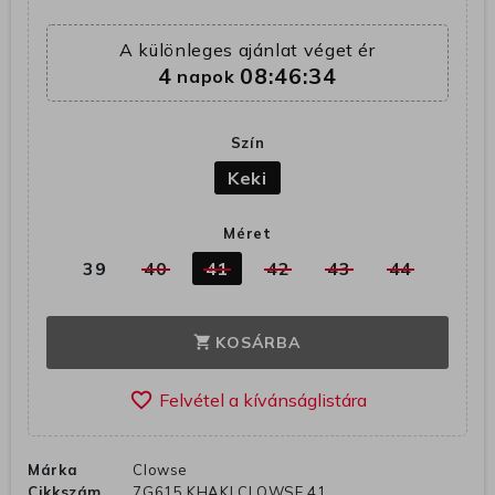
A különleges ajánlat véget ér
4
08:46:33
napok
Szín
Keki
Méret
39
40
41
42
43
44
KOSÁRBA
shopping_cart
favorite_border
Márka
Clowse
Cikkszám
7G615 KHAKI CLOWSE 41