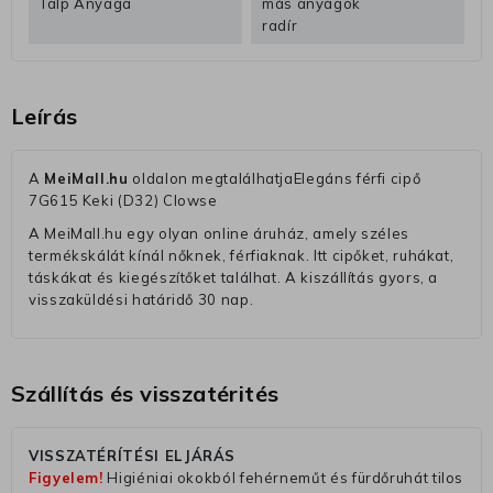
Talp Anyaga
más anyagok
radír
Leírás
A
MeiMall.hu
oldalon megtalálhatjaElegáns férfi cipő
7G615 Keki (D32) Clowse
A MeiMall.hu egy olyan online áruház, amely széles
termékskálát kínál nőknek, férfiaknak. Itt cipőket, ruhákat,
táskákat és kiegészítőket találhat. A kiszállítás gyors, a
visszaküldési határidő 30 nap.
Szállítás és visszatérités
VISSZATÉRÍTÉSI ELJÁRÁS
Figyelem!
Higiéniai okokból fehérneműt és fürdőruhát tilos