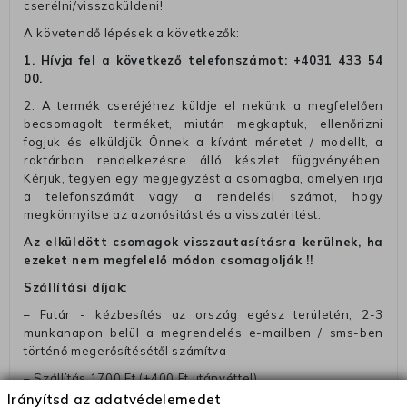
cserélni/visszaküldeni!
A követendő lépések a következők:
1. Hívja fel a következő telefonszámot:
+4031 433 54
00
.
2. A termék cseréjéhez küldje el nekünk a megfelelően
becsomagolt terméket, miután megkaptuk, ellenőrizni
fogjuk és elküldjük Önnek a kívánt méretet / modellt, a
raktárban rendelkezésre álló készlet függvényében.
Kérjük, tegyen egy megjegyzést a csomagba, amelyen irja
a telefonszámát vagy a rendelési számot, hogy
megkönnyitse az azonósitást és a visszatéritést.
Az elküldött csomagok visszautasításra kerülnek, ha
ezeket nem megfelelő módon csomagolják !!
Szállítási díjak:
– Futár - kézbesítés az ország egész területén, 2-3
munkanapon belül a megrendelés e-mailben / sms-ben
történő megerősítésétől számítva
– Szállítás 1700 Ft (+400 Ft utánvéttel)
Irányítsd az adatvédelemedet
– Ingyenes szállítás 31600 Ft feletti megrendeléseknél