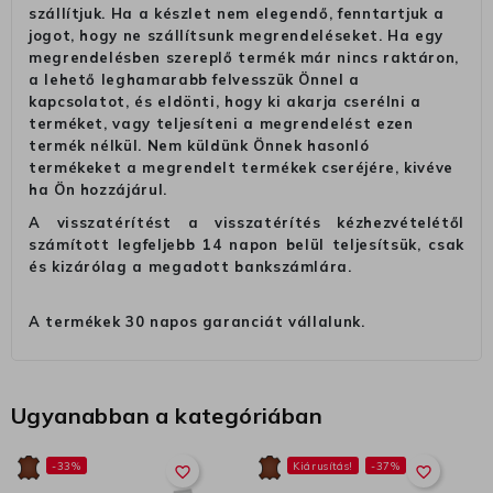
szállítjuk. Ha a készlet nem elegendő, fenntartjuk a
jogot, hogy ne szállítsunk megrendeléseket. Ha egy
megrendelésben szereplő termék már nincs raktáron,
a lehető leghamarabb felvesszük Önnel a
kapcsolatot, és eldönti, hogy ki akarja cserélni a
terméket, vagy teljesíteni a megrendelést ezen
termék nélkül. Nem küldünk Önnek hasonló
termékeket a megrendelt termékek cseréjére, kivéve
ha Ön hozzájárul.
A visszatérítést a visszatérítés kézhezvételétől
számított legfeljebb 14 napon belül teljesítsük, csak
és kizárólag a megadott bankszámlára.
A termékek 30 napos garanciát vállalunk.
Ugyanabban a kategóriában
-33%
Kiárusítás!
-37%
favorite_border
favorite_border