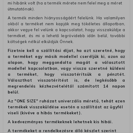
mi hibánk volt (ha a termék mérete nem felel meg a méret
útmutatónak).
A termék minden hiányosságáért felelünk. Ha valamilyen
okból a terméket nem kapják meg tökéletes állapotban,
akkor vegye fel velünk a kapcsolatot, hogy visszaküldje a
terméket, és mi a lehető legrövidebb időn belül, további
költségek nélkül elküldjük Önnek.
Fizetnie kell a szállítási díjat, ha azt szeretné, hogy
a terméket egy másik modellel cseréljük ki, azon az
alapon, hogy meggondolta magát a választott
modellel kapcsolatban, vagy vissza szeretné küldeni
a terméket, hogy visszatérítsük a pénztét.
Választhat visszatérítést is, de legkésőbb a
megrendelés kézhezvételétől számított 14 napon
belül.
Az "ONE SIZE" ruházat univerzális méretű, tehát ezen
termékek visszaküldése esetén a szállítást az ügyfél
viseli (kivéve a hibás termékeket).
A kedvezményes termékeknek lehetnek kis hibái.
A termékeket a rendelkezésre álló készlet szerint