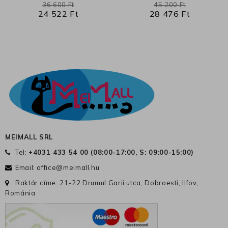
36 600 Ft
45 200 Ft
24 522 Ft
28 476 Ft
MEIMALL SRL
Tel:
+4031 433 54 00 (
08:00-17:00, S: 09:00-15:00
)
Email:
office@meimall.hu
Raktár címe: 21-22 Drumul Garii utca, Dobroesti, Ilfov,
Románia