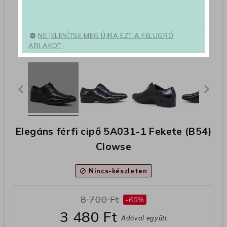
NE JELENÍTSE MEG ÚJRA EZT A FELUGRÓ
ABLAKOT.
Elegáns férfi cipő 5A031-1 Fekete (B54)
Clowse
Nincs-készleten
block
8 700 Ft
-60%
3 480 Ft
Adóval együtt