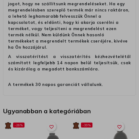
jogot, hogy ne szállítsunk megrendeléseket. Ha egy
megrendelésben szereplő termék már nincs raktáron,
a lehető leghamarabb felvesszük Önnel a
kapcsolatot, és eldönti, hogy ki akarja cserélni a
terméket, vagy teljesíteni a megrendelést ezen
termék nélkül. Nem küldünk Önnek hasonló
termékeket a megrendelt termékek cseréjére, kivéve
ha Ön hozzájárul.
A visszatérítést a visszatérítés kézhezvételétől
számított legfeljebb 14 napon belül teljesítsük, csak
és kizárólag a megadott bankszámlára.
A termékek 30 napos garanciát vállalunk.
Ugyanabban a kategóriában
-26%
-39%
favorite_border
favorite_border