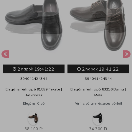
2
19:41:22
2
19:41:22
napok
napok
39
40
41
42
43
44
39
40
41
42
43
44
Elegáns férfi cipő 91859 Fekete |
Elegáns férfi cipő 83216 Barna |
Advancer
Mels
Elegáns Cipő
Férfi cipő természetes bőrből
38 100 Ft
34 700 Ft