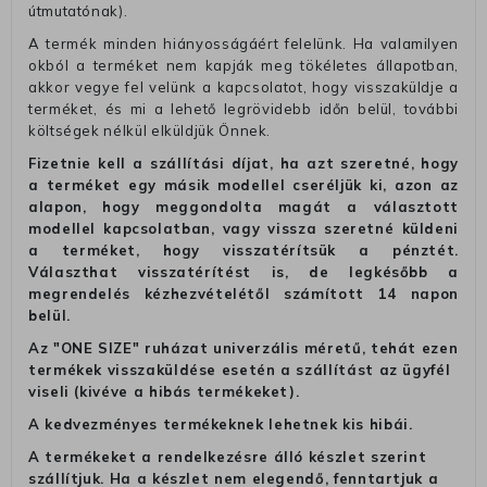
útmutatónak).
A termék minden hiányosságáért felelünk. Ha valamilyen
okból a terméket nem kapják meg tökéletes állapotban,
akkor vegye fel velünk a kapcsolatot, hogy visszaküldje a
terméket, és mi a lehető legrövidebb időn belül, további
költségek nélkül elküldjük Önnek.
Fizetnie kell a szállítási díjat, ha azt szeretné, hogy
a terméket egy másik modellel cseréljük ki, azon az
alapon, hogy meggondolta magát a választott
modellel kapcsolatban, vagy vissza szeretné küldeni
a terméket, hogy visszatérítsük a pénztét.
Választhat visszatérítést is, de legkésőbb a
megrendelés kézhezvételétől számított 14 napon
belül.
Az "ONE SIZE" ruházat univerzális méretű, tehát ezen
termékek visszaküldése esetén a szállítást az ügyfél
viseli (kivéve a hibás termékeket).
A kedvezményes termékeknek lehetnek kis hibái.
A termékeket a rendelkezésre álló készlet szerint
szállítjuk. Ha a készlet nem elegendő, fenntartjuk a