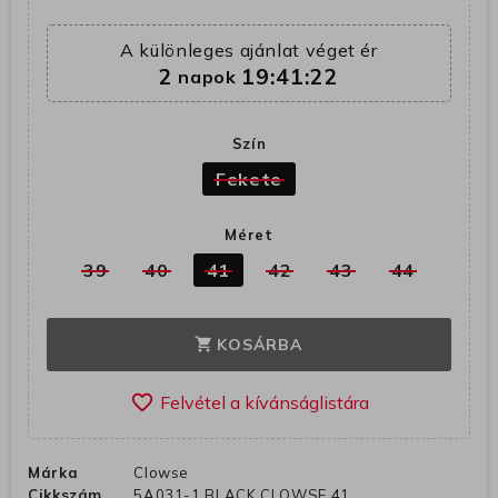
A különleges ajánlat véget ér
2
19:41:21
napok
Szín
Fekete
Méret
39
40
41
42
43
44
KOSÁRBA
shopping_cart
favorite_border
Márka
Clowse
Cikkszám
5A031-1 BLACK CLOWSE 41