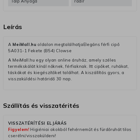
Talp Anyaga
radír
Leírás
A
MeiMall.hu
oldalon megtalálhatjaElegáns férfi cipő
5A031-1 Fekete (B54) Clowse
A MeiMall.hu egy olyan online áruház, amely széles
termékskálát kínál nőknek, férfiaknak. Itt cipőket, ruhákat,
táskákat és kiegészítőket találhat. A kiszállítás gyors, a
visszaküldési határidő 30 nap.
Szállítás és visszatérités
VISSZATÉRÍTÉSI ELJÁRÁS
Figyelem!
Higiéniai okokból fehérneműt és fürdőruhát tilos
cserélni/visszaküldeni!