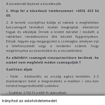
A követendő lépések a következők:
1. Hívja fel a következő telefonszámot:
+4031 433 54
00
.
2. A termék cseréjéhez küldje el nekünk a megfelelően
becsomagolt terméket, miután megkaptuk, ellenőrizni
fogjuk és elküldjük Önnek a kívánt méretet / modellt, a
raktárban rendelkezésre álló készlet függvényében.
Kérjük, tegyen egy megjegyzést a csomagba, amelyen irja
a telefonszámát vagy a rendelési számot, hogy
megkönnyitse az azonósitást és a visszatéritést.
Az elküldött csomagok visszautasításra kerülnek, ha
ezeket nem megfelelő módon csomagolják !!
Szállítási díjak:
– Futár - kézbesítés az ország egész területén, 2-3
munkanapon belül a megrendelés e-mailben / sms-ben
történő megerősítésétől számítva
– Szállítás 1700 Ft (+400 Ft utánvéttel)
– Ingyenes szállítás 31600 Ft feletti megrendeléseknél
Irányítsd az adatvédelemedet
(+400 Ft utánvétte)