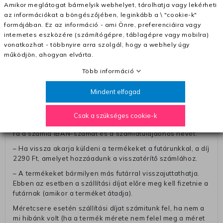
Amikor meglátogat bármelyik webhelyet, tárolhatja vagy lekérheti
– A kapott termék cseréjéért 3780 Ft szállítási díjat
az információkat a böngészőjében, leginkább a \ "cookie-k"
számolunk fel (oda -vissza út)
formájában. Ez az információ - ami Önre, preferenciáira vagy
internetes eszközére (számítógépre, táblagépre vagy mobilra)
Pénzvisszatérítés:
vonatkozhat - többnyire arra szolgál, hogy a webhely úgy
A pénz visszatérítéséhez küldjük a futárt, hogy vegye át
működjön, ahogyan elvárta.
Öntől a terméket/termékeket, vagy más futárral is
Több információ
elküldheti. Olyan utávéttel küldött csomagot, melyne
értéke eltér 0 FT-tól, nem fogadunk el. A futárnak átadott
Mindent elfogad
csomagba kérjük, hogy a visszaküldés könnyebb
azonosítása érdekében tegyen egy megjegyzést, amelyre
felírja telefonszámát/rendelési számát. Az eljárás
Csak a szükséges cookie-k
egyszerűsítése érdekében kérjük, hogy erre a jegyre írja
rá a számla IBAN-számát és a számlatulajdonos nevét.
– Ha vissza akarja küldeni a termékeket a futárunkkal, a díj
2290 Ft, amelyet hozzáadunk a visszatérítő számlához.
– A termékeket bármilyen más futárral visszajuttathatja.
Ebben az esetben a szállítási díjat előre meg kell fizetnie a
futárnak (amikor a terméket átadja).
Méretcsere esetén szállítási díjat számitunk fel, ha nem a
mi hibánk volt (ha a termék mérete nem felel meg a méret