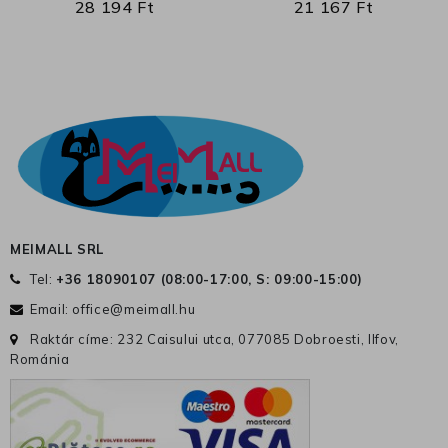
28 194 Ft
21 167 Ft
MEIMALL SRL
Tel:
+36 18090107 (
08:00-17:00, S: 09:00-15:00
)
Email:
office@meimall.hu
Raktár címe: 232 Caisului utca, 077085 Dobroesti, Ilfov,
Románia