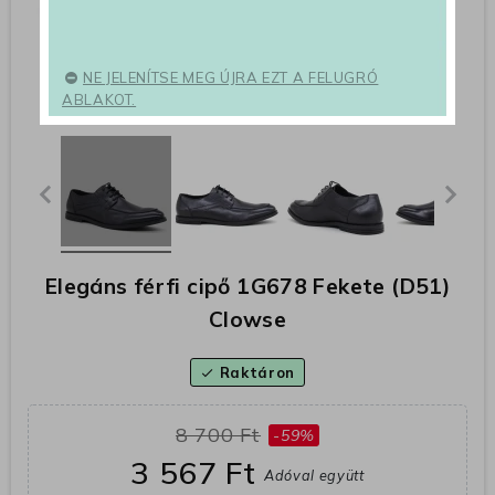
NE JELENÍTSE MEG ÚJRA EZT A FELUGRÓ
ABLAKOT.
Elegáns férfi cipő 1G678 Fekete (D51)
Clowse
Raktáron
check
8 700 Ft
-59%
3 567 Ft
Adóval együtt