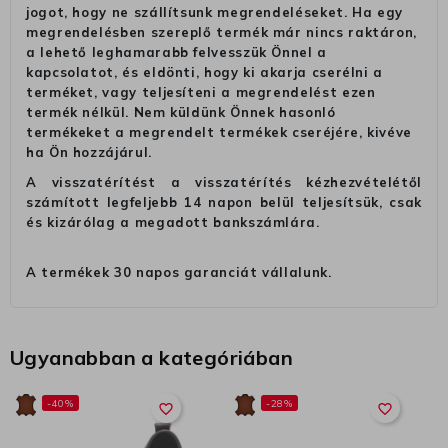
jogot, hogy ne szállítsunk megrendeléseket. Ha egy
megrendelésben szereplő termék már nincs raktáron,
a lehető leghamarabb felvesszük Önnel a
kapcsolatot, és eldönti, hogy ki akarja cserélni a
terméket, vagy teljesíteni a megrendelést ezen
termék nélkül. Nem küldünk Önnek hasonló
termékeket a megrendelt termékek cseréjére, kivéve
ha Ön hozzájárul.
A visszatérítést a visszatérítés kézhezvételétől
számított legfeljebb 14 napon belül teljesítsük, csak
és kizárólag a megadott bankszámlára.
A termékek 30 napos garanciát vállalunk.
Ugyanabban a kategóriában
-40%
-28%
favorite_border
favorite_border