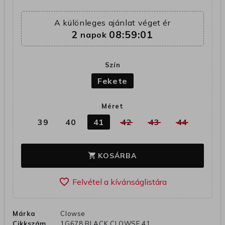
A különleges ajánlat véget ér
2
08:59:01
napok
Szín
Fekete
Méret
39
40
41
42
43
44
KOSÁRBA
shopping_cart
favorite_border
Márka
Clowse
Cikkszám
1G678 BLACK CLOWSE 41