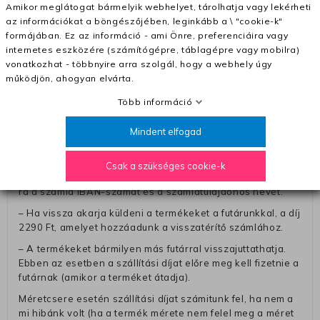
Amikor meglátogat bármelyik webhelyet, tárolhatja vagy lekérheti
– A kapott termék cseréjéért 3780 Ft szállítási díjat
az információkat a böngészőjében, leginkább a \ "cookie-k"
számolunk fel (oda -vissza út)
formájában. Ez az információ - ami Önre, preferenciáira vagy
internetes eszközére (számítógépre, táblagépre vagy mobilra)
Pénzvisszatérítés:
vonatkozhat - többnyire arra szolgál, hogy a webhely úgy
A pénz visszatérítéséhez küldjük a futárt, hogy vegye át
működjön, ahogyan elvárta.
Öntől a terméket/termékeket, vagy más futárral is
Több információ
elküldheti. Olyan utávéttel küldött csomagot, melyne
értéke eltér 0 FT-tól, nem fogadunk el. A futárnak átadott
Mindent elfogad
csomagba kérjük, hogy a visszaküldés könnyebb
azonosítása érdekében tegyen egy megjegyzést, amelyre
felírja telefonszámát/rendelési számát. Az eljárás
Csak a szükséges cookie-k
egyszerűsítése érdekében kérjük, hogy erre a jegyre írja
rá a számla IBAN-számát és a számlatulajdonos nevét.
– Ha vissza akarja küldeni a termékeket a futárunkkal, a díj
2290 Ft, amelyet hozzáadunk a visszatérítő számlához.
– A termékeket bármilyen más futárral visszajuttathatja.
Ebben az esetben a szállítási díjat előre meg kell fizetnie a
futárnak (amikor a terméket átadja).
Méretcsere esetén szállítási díjat számitunk fel, ha nem a
mi hibánk volt (ha a termék mérete nem felel meg a méret