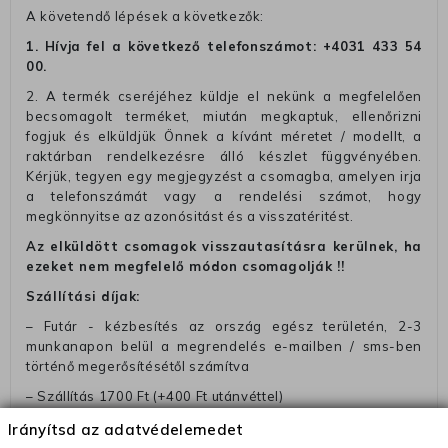
A követendő lépések a következők:
1. Hívja fel a következő telefonszámot:
+4031 433 54
00
.
2. A termék cseréjéhez küldje el nekünk a megfelelően
becsomagolt terméket, miután megkaptuk, ellenőrizni
fogjuk és elküldjük Önnek a kívánt méretet / modellt, a
raktárban rendelkezésre álló készlet függvényében.
Kérjük, tegyen egy megjegyzést a csomagba, amelyen irja
a telefonszámát vagy a rendelési számot, hogy
megkönnyitse az azonósitást és a visszatéritést.
Az elküldött csomagok visszautasításra kerülnek, ha
ezeket nem megfelelő módon csomagolják !!
Szállítási díjak:
– Futár - kézbesítés az ország egész területén, 2-3
munkanapon belül a megrendelés e-mailben / sms-ben
történő megerősítésétől számítva
– Szállítás 1700 Ft (+400 Ft utánvéttel)
– Ingyenes szállítás 31600 Ft feletti megrendeléseknél
Irányítsd az adatvédelemedet
(+400 Ft utánvétte)