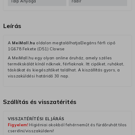
Talp Anyaga
radír
Leírás
A
MeiMall.hu
oldalon megtalálhatjaElegáns férfi cipő
1G678 Fekete (D51) Clowse
A MeiMall.hu egy olyan online áruház, amely széles
termékskálát kínál nőknek, férfiaknak. Itt cipőket, ruhákat,
táskákat és kiegészítőket találhat. A kiszállítás gyors, a
visszaküldési határidő 30 nap.
Szállítás és visszatérités
VISSZATÉRÍTÉSI ELJÁRÁS
Figyelem!
Higiéniai okokból fehérneműt és fürdőruhát tilos
cserélni/visszaküldeni!