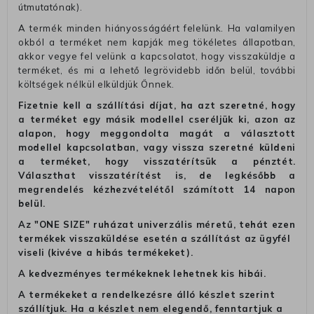
útmutatónak).
A termék minden hiányosságáért felelünk. Ha valamilyen
okból a terméket nem kapják meg tökéletes állapotban,
akkor vegye fel velünk a kapcsolatot, hogy visszaküldje a
terméket, és mi a lehető legrövidebb időn belül, további
költségek nélkül elküldjük Önnek.
Fizetnie kell a szállítási díjat, ha azt szeretné, hogy
a terméket egy másik modellel cseréljük ki, azon az
alapon, hogy meggondolta magát a választott
modellel kapcsolatban, vagy vissza szeretné küldeni
a terméket, hogy visszatérítsük a pénztét.
Választhat visszatérítést is, de legkésőbb a
megrendelés kézhezvételétől számított 14 napon
belül.
Az "ONE SIZE" ruházat univerzális méretű, tehát ezen
termékek visszaküldése esetén a szállítást az ügyfél
viseli (kivéve a hibás termékeket).
A kedvezményes termékeknek lehetnek kis hibái.
A termékeket a rendelkezésre álló készlet szerint
szállítjuk. Ha a készlet nem elegendő, fenntartjuk a