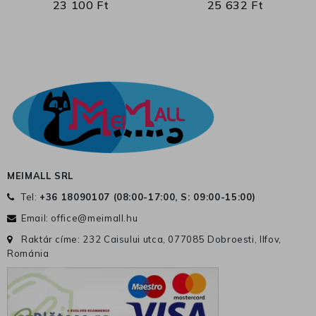
23 100 Ft
25 632 Ft
MEIMALL SRL
Tel:
+36 18090107 (
08:00-17:00, S: 09:00-15:00
)
Email:
office@meimall.hu
Raktár címe: 232 Caisului utca, 077085 Dobroesti, Ilfov,
Románia