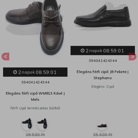
2
08:59:01
napok
39
40
41
42
43
44
2
08:59:01
Elegáns férfi cipő J8 Fekete |
napok
Stephano
39
40
41
42
43
44
Elegáns Cipő
Elegáns férfi cipő WM813 Kávé |
Mels
Férfi cipő természetes bőrből
38 500 Ft
35 600 Ft