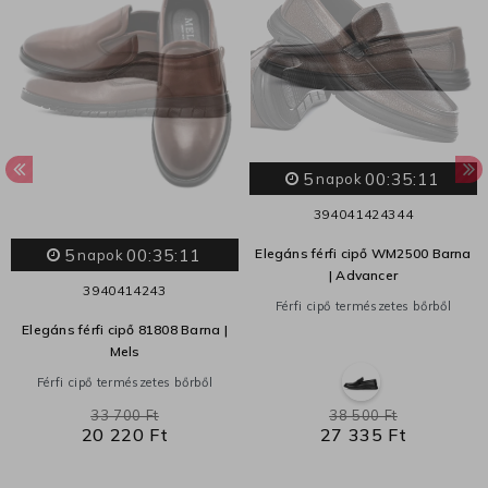
5
00:35:11
napok
39
40
41
42
43
44
5
00:35:11
Elegáns férfi cipő WM2500 Barna
napok
| Advancer
39
40
41
42
43
Férfi cipő természetes bőrből
Elegáns férfi cipő 81808 Barna |
Mels
Férfi cipő természetes bőrből
33 700 Ft
38 500 Ft
20 220 Ft
27 335 Ft