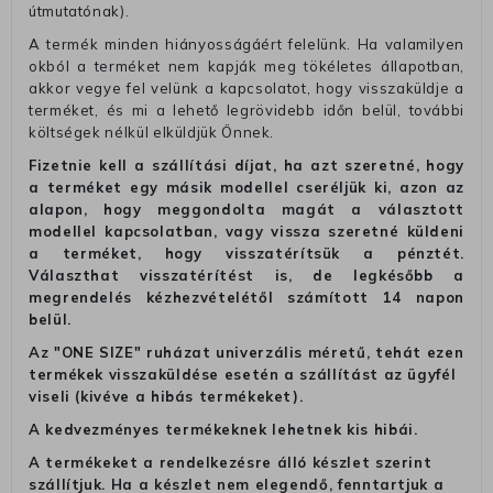
útmutatónak).
A termék minden hiányosságáért felelünk. Ha valamilyen
okból a terméket nem kapják meg tökéletes állapotban,
akkor vegye fel velünk a kapcsolatot, hogy visszaküldje a
terméket, és mi a lehető legrövidebb időn belül, további
költségek nélkül elküldjük Önnek.
Fizetnie kell a szállítási díjat, ha azt szeretné, hogy
a terméket egy másik modellel cseréljük ki, azon az
alapon, hogy meggondolta magát a választott
modellel kapcsolatban, vagy vissza szeretné küldeni
a terméket, hogy visszatérítsük a pénztét.
Választhat visszatérítést is, de legkésőbb a
megrendelés kézhezvételétől számított 14 napon
belül.
Az "ONE SIZE" ruházat univerzális méretű, tehát ezen
termékek visszaküldése esetén a szállítást az ügyfél
viseli (kivéve a hibás termékeket).
A kedvezményes termékeknek lehetnek kis hibái.
A termékeket a rendelkezésre álló készlet szerint
szállítjuk. Ha a készlet nem elegendő, fenntartjuk a