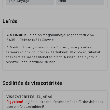
Talp Anyaga
radír
Leírás
A
MeiMall.hu
oldalon megtalálhatjaElegáns férfi cipő
6A35-1 Fekete (K31) Clowse
A MeiMall.hu egy olyan online áruház, amely széles
termékskálát kínál nőknek, férfiaknak. Itt cipőket, ruhákat,
táskákat és kiegészítőket találhat. A kiszállítás gyors, a
visszaküldési határidő 30 nap.
Szállítás és visszatérités
VISSZATÉRÍTÉSI ELJÁRÁS
Figyelem!
Higiéniai okokból fehérneműt és fürdőruhát tilos
cserélni/visszaküldeni!