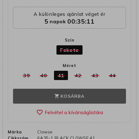
A különleges ajánlat véget ér
5
00:35:11
napok
Szín
Fekete
Méret
39
40
41
42
43
44
KOSÁRBA
shopping_cart
favorite_border
Márka
Clowse
Cikkszám
6A35-1 BLACK CLOWSE 41