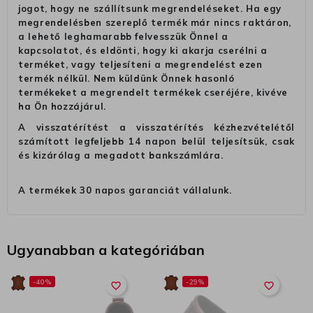
jogot, hogy ne szállítsunk megrendeléseket. Ha egy
megrendelésben szereplő termék már nincs raktáron,
a lehető leghamarabb felvesszük Önnel a
kapcsolatot, és eldönti, hogy ki akarja cserélni a
terméket, vagy teljesíteni a megrendelést ezen
termék nélkül. Nem küldünk Önnek hasonló
termékeket a megrendelt termékek cseréjére, kivéve
ha Ön hozzájárul.
A visszatérítést a visszatérítés kézhezvételétől
számított legfeljebb 14 napon belül teljesítsük, csak
és kizárólag a megadott bankszámlára.
A termékek 30 napos garanciát vállalunk.
Ugyanabban a kategóriában
-40%
-29%
favorite_border
favorite_border