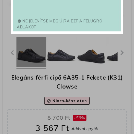
NE JELENÍTSE MEG ÚJRA EZT A FELUGRÓ
ABLAKOT.
Elegáns férfi cipő 6A35-1 Fekete (K31)
Clowse
Nincs-készleten
block
8 700 Ft
-59%
3 567 Ft
Adóval együtt