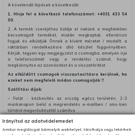
A követendő lépések a következők:
1. Hívja fel a következő telefonszámot:
+4031 433 54
00
.
2. A termék cseréjéhez küldje el nekünk a megfelelően
becsomagolt terméket, miután megkaptuk, ellenőrizni
fogjuk és elküldjük Önnek a kívánt méretet / modellt, a
raktárban rendelkezésre álló készlet függvényében.
Kérjük, tegyen egy megjegyzést a csomagba, amelyen irja
a telefonszámát vagy a rendelési számot, hogy
megkönnyitse az azonósitást és a visszatéritést.
Az elküldött csomagok visszautasításra kerülnek, ha
ezeket nem megfelelő módon csomagolják !!
Szállítási díjak:
– Futár - kézbesítés az ország egész területén, 2-3
munkanapon belül a megrendelés e-mailben / sms-ben
történő megerősítésétől számítva
– Szállítás 1700 Ft (+400 Ft utánvéttel)
Irányítsd az adatvédelemedet
– Ingyenes szállítás 31600 Ft feletti megrendeléseknél
Amikor meglátogat bármelyik webhelyet, tárolhatja vagy lekérheti
(+400 Ft utánvétte)