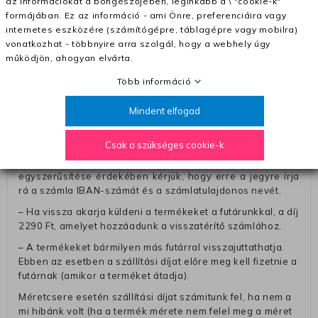
az információkat a böngészőjében, leginkább a \ "cookie-k"
formájában. Ez az információ - ami Önre, preferenciáira vagy
– A kapott termék cseréjéért 3780 Ft szállítási díjat
internetes eszközére (számítógépre, táblagépre vagy mobilra)
számolunk fel (oda -vissza út)
vonatkozhat - többnyire arra szolgál, hogy a webhely úgy
Pénzvisszatérítés:
működjön, ahogyan elvárta.
A pénz visszatérítéséhez küldjük a futárt, hogy vegye át
Több információ
Öntől a terméket/termékeket, vagy más futárral is
elküldheti. Olyan utávéttel küldött csomagot, melyne
Mindent elfogad
értéke eltér 0 FT-tól, nem fogadunk el. A futárnak átadott
csomagba kérjük, hogy a visszaküldés könnyebb
Csak a szükséges cookie-k
azonosítása érdekében tegyen egy megjegyzést, amelyre
felírja telefonszámát/rendelési számát. Az eljárás
egyszerűsítése érdekében kérjük, hogy erre a jegyre írja
rá a számla IBAN-számát és a számlatulajdonos nevét.
– Ha vissza akarja küldeni a termékeket a futárunkkal, a díj
2290 Ft, amelyet hozzáadunk a visszatérítő számlához.
– A termékeket bármilyen más futárral visszajuttathatja.
Ebben az esetben a szállítási díjat előre meg kell fizetnie a
futárnak (amikor a terméket átadja).
Méretcsere esetén szállítási díjat számitunk fel, ha nem a
mi hibánk volt (ha a termék mérete nem felel meg a méret