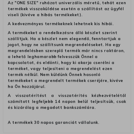
Az "ONE SIZE" ruházat univerzális méretű, tehát ezen
termékek visszaküldése esetén a szállítást az ügyfél
viseli (kivéve a hibás termékeket).
A kedvezményes termékeknek lehetnek kis hibái.
A termékeket a rendelkezésre álló készlet szerint
szállítjuk. Ha a készlet nem elegendő, fenntartjuk a
jogot, hogy ne szállítsunk megrendeléseket. Ha egy
megrendelésben szereplő termék már nincs raktáron,
a lehető leghamarabb felvesszük Önnel a
kapcsolatot, és eldönti, hogy ki akarja cserélni a
terméket, vagy teljesíteni a megrendelést ezen
termék nélkül. Nem küldünk Önnek hasonló
termékeket a megrendelt termékek cseréjére, kivéve
ha Ön hozzájárul.
A visszatérítést a visszatérítés kézhezvételétől
számított legfeljebb 14 napon belül teljesítsük, csak
és kizárólag a megadott bankszámlára.
A termékek 30 napos garanciát vállalunk.