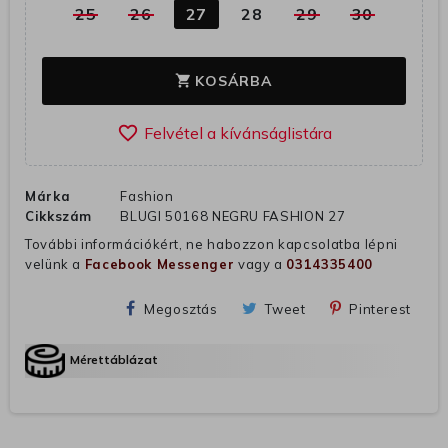
25
26
27
28
29
30
KOSÁRBA
shopping_cart
favorite_border
Márka
Fashion
Cikkszám
BLUGI 50168 NEGRU FASHION 27
További információkért, ne habozzon kapcsolatba lépni
velünk a
Facebook Messenger
vagy a
0314335400
Megosztás
Tweet
Pinterest
Mérettáblázat