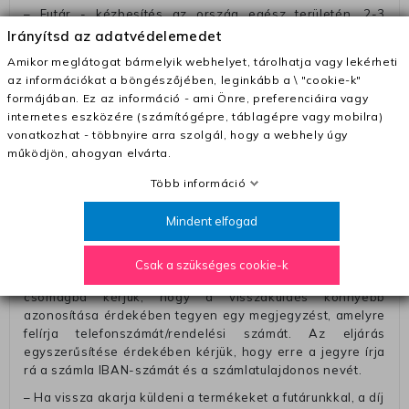
– Futár - kézbesítés az ország egész területén, 2-3
munkanapon belül a megrendelés e-mailben / sms-ben
Irányítsd az adatvédelemedet
történő megerősítésétől számítva
Amikor meglátogat bármelyik webhelyet, tárolhatja vagy lekérheti
– Szállítás 1700 Ft (+400 Ft utánvéttel)
az információkat a böngészőjében, leginkább a \ "cookie-k"
formájában. Ez az információ - ami Önre, preferenciáira vagy
– Ingyenes szállítás 31600 Ft feletti megrendeléseknél
internetes eszközére (számítógépre, táblagépre vagy mobilra)
(+400 Ft utánvétte)
vonatkozhat - többnyire arra szolgál, hogy a webhely úgy
– A kapott termék cseréjéért 3780 Ft szállítási díjat
működjön, ahogyan elvárta.
számolunk fel (oda -vissza út)
Több információ
Pénzvisszatérítés:
Mindent elfogad
A pénz visszatérítéséhez küldjük a futárt, hogy vegye át
Öntől a terméket/termékeket, vagy más futárral is
elküldheti. Olyan utávéttel küldött csomagot, melyne
Csak a szükséges cookie-k
értéke eltér 0 FT-tól, nem fogadunk el. A futárnak átadott
csomagba kérjük, hogy a visszaküldés könnyebb
azonosítása érdekében tegyen egy megjegyzést, amelyre
felírja telefonszámát/rendelési számát. Az eljárás
egyszerűsítése érdekében kérjük, hogy erre a jegyre írja
rá a számla IBAN-számát és a számlatulajdonos nevét.
– Ha vissza akarja küldeni a termékeket a futárunkkal, a díj