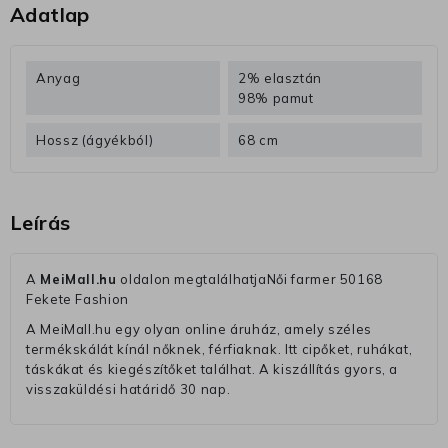
Adatlap
Anyag
2% elasztán
98% pamut
Hossz (ágyékból)
68 cm
Leírás
A
MeiMall.hu
oldalon megtalálhatjaNői farmer 50168
Fekete Fashion
A MeiMall.hu egy olyan online áruház, amely széles
termékskálát kínál nőknek, férfiaknak. Itt cipőket, ruhákat,
táskákat és kiegészítőket találhat. A kiszállítás gyors, a
visszaküldési határidő 30 nap.