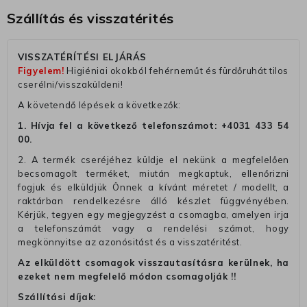
Szállítás és visszatérités
VISSZATÉRÍTÉSI ELJÁRÁS
Figyelem!
Higiéniai okokból fehérneműt és fürdőruhát tilos
cserélni/visszaküldeni!
A követendő lépések a következők:
1. Hívja fel a következő telefonszámot:
+4031 433 54
00
.
2. A termék cseréjéhez küldje el nekünk a megfelelően
becsomagolt terméket, miután megkaptuk, ellenőrizni
fogjuk és elküldjük Önnek a kívánt méretet / modellt, a
raktárban rendelkezésre álló készlet függvényében.
Kérjük, tegyen egy megjegyzést a csomagba, amelyen irja
a telefonszámát vagy a rendelési számot, hogy
megkönnyitse az azonósitást és a visszatéritést.
Az elküldött csomagok visszautasításra kerülnek, ha
ezeket nem megfelelő módon csomagolják !!
Szállítási díjak: