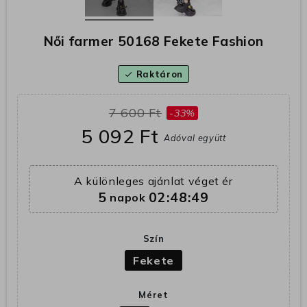
Női farmer 50168 Fekete Fashion
Raktáron
check
7 600 Ft
-33%
5 092 Ft
Adóval együtt
A különleges ajánlat véget ér
5
02:48:49
napok
Szín
Fekete
Méret