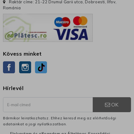
Raktár címe: 21-22 Drumul Garii utca, Dobroesti, Ilfov,
Románia
Kövess minket
Facebook
Instagram
TikTok
Hírlevél
OK
Bármikor leiratkozhatsz. Ehhez keresd meg az elérhetőségi
adatainkat a jogi nyilatkozatban.
Elolvastam és elfogadom az Általános Szerződési