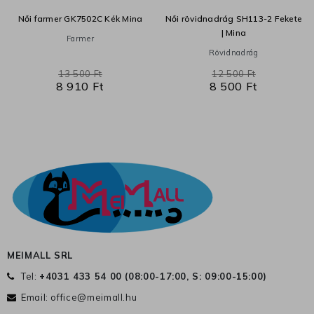
Női farmer GK7502C Kék Mina
Női rövidnadrág SH113-2 Fekete
| Mina
Farmer
Rövidnadrág
13 500 Ft
12 500 Ft
8 910 Ft
8 500 Ft
MEIMALL SRL
Tel:
+4031 433 54 00 (
08:00-17:00, S: 09:00-15:00
)
Email:
office@meimall.hu