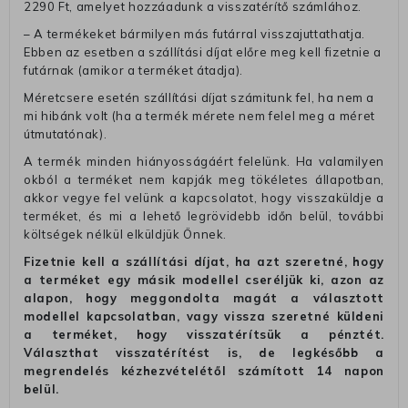
2290 Ft, amelyet hozzáadunk a visszatérítő számlához.
– A termékeket bármilyen más futárral visszajuttathatja.
Ebben az esetben a szállítási díjat előre meg kell fizetnie a
futárnak (amikor a terméket átadja).
Méretcsere esetén szállítási díjat számitunk fel, ha nem a
mi hibánk volt (ha a termék mérete nem felel meg a méret
útmutatónak).
A termék minden hiányosságáért felelünk. Ha valamilyen
okból a terméket nem kapják meg tökéletes állapotban,
akkor vegye fel velünk a kapcsolatot, hogy visszaküldje a
terméket, és mi a lehető legrövidebb időn belül, további
költségek nélkül elküldjük Önnek.
Fizetnie kell a szállítási díjat, ha azt szeretné, hogy
a terméket egy másik modellel cseréljük ki, azon az
alapon, hogy meggondolta magát a választott
modellel kapcsolatban, vagy vissza szeretné küldeni
a terméket, hogy visszatérítsük a pénztét.
Választhat visszatérítést is, de legkésőbb a
megrendelés kézhezvételétől számított 14 napon
belül.