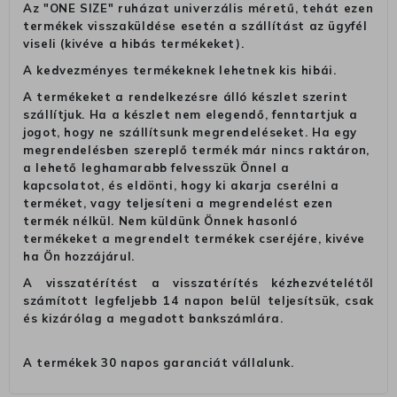
Az "ONE SIZE" ruházat univerzális méretű, tehát ezen
termékek visszaküldése esetén a szállítást az ügyfél
viseli (kivéve a hibás termékeket).
A kedvezményes termékeknek lehetnek kis hibái.
A termékeket a rendelkezésre álló készlet szerint
szállítjuk. Ha a készlet nem elegendő, fenntartjuk a
jogot, hogy ne szállítsunk megrendeléseket. Ha egy
megrendelésben szereplő termék már nincs raktáron,
a lehető leghamarabb felvesszük Önnel a
kapcsolatot, és eldönti, hogy ki akarja cserélni a
terméket, vagy teljesíteni a megrendelést ezen
termék nélkül. Nem küldünk Önnek hasonló
termékeket a megrendelt termékek cseréjére, kivéve
ha Ön hozzájárul.
A visszatérítést a visszatérítés kézhezvételétől
számított legfeljebb 14 napon belül teljesítsük, csak
és kizárólag a megadott bankszámlára.
A termékek 30 napos garanciát vállalunk.