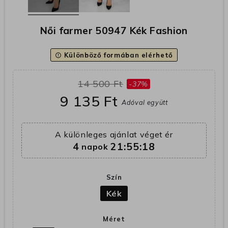
Női farmer 50947 Kék Fashion
Különböző formában elérhető
error_outline
14 500 Ft
-37%
9 135 Ft
Adóval együtt
A különleges ajánlat véget ér
4
21:55:17
napok
Szín
Kék
Méret