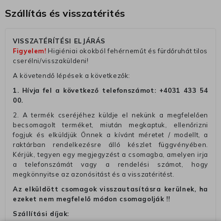
Szállítás és visszatérités
VISSZATÉRÍTÉSI ELJÁRÁS
Figyelem!
Higiéniai okokból fehérneműt és fürdőruhát tilos
cserélni/visszaküldeni!
A követendő lépések a következők:
1. Hívja fel a következő telefonszámot:
+4031 433 54
00
.
2. A termék cseréjéhez küldje el nekünk a megfelelően
becsomagolt terméket, miután megkaptuk, ellenőrizni
fogjuk és elküldjük Önnek a kívánt méretet / modellt, a
raktárban rendelkezésre álló készlet függvényében.
Kérjük, tegyen egy megjegyzést a csomagba, amelyen irja
a telefonszámát vagy a rendelési számot, hogy
megkönnyitse az azonósitást és a visszatéritést.
Az elküldött csomagok visszautasításra kerülnek, ha
ezeket nem megfelelő módon csomagolják !!
Szállítási díjak: