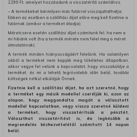
2290 Ft, amelyet hozzáadunk a visszatérítő számlához.
– A termékeket bármilyen más futárral visszajuttathatja.
Ebben az esetben a szállítási díjat előre meg kell fizetnie a
futárnak (amikor a terméket átadja).
Méretcsere esetén szállítási díjat számitunk fel, ha nem a
mi hibánk volt (ha a termék mérete nem felel meg a méret
útmutatónak).
A termék minden hiányosságáért felelünk. Ha valamilyen
okból a terméket nem kapják meg tökéletes állapotban,
akkor vegye fel velünk a kapcsolatot, hogy visszaküldje a
terméket, és mi a lehető legrövidebb időn belül, további
költségek nélkül elküldjük Önnek.
Fizetnie kell a szállítási díjat, ha azt szeretné, hogy
a terméket egy másik modellel cseréljük ki, azon az
alapon, hogy meggondolta magát a választott
modellel kapcsolatban, vagy vissza szeretné küldeni
a terméket, hogy visszatérítsük a pénztét.
Választhat visszatérítést is, de legkésőbb a
megrendelés kézhezvételétől számított 14 napon
belül.