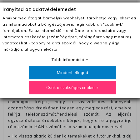
– Futár - kézbesítés az ország egész területén, 2-3
Irányítsd az adatvédelemedet
munkanapon belül a megrendelés e-mailben / sms-ben
történő megerősítésétől számítva
Amikor meglátogat bármelyik webhelyet, tárolhatja vagy lekérheti
az információkat a böngészőjében, leginkább a \ "cookie-k"
– Szállítás 1700 Ft (+400 Ft utánvéttel)
formájában. Ez az információ - ami Önre, preferenciáira vagy
– Ingyenes szállítás 31600 Ft feletti megrendeléseknél
internetes eszközére (számítógépre, táblagépre vagy mobilra)
(+400 Ft utánvétte)
vonatkozhat - többnyire arra szolgál, hogy a webhely úgy
működjön, ahogyan elvárta.
– A kapott termék cseréjéért 3780 Ft szállítási díjat
számolunk fel (oda -vissza út)
Több információ
Pénzvisszatérítés:
Mindent elfogad
A pénz visszatérítéséhez küldjük a futárt, hogy vegye át
Öntől a terméket/termékeket, vagy más futárral is
Csak a szükséges cookie-k
elküldheti. Olyan utávéttel küldött csomagot, melyne
értéke eltér 0 FT-tól, nem fogadunk el. A futárnak átadott
csomagba kérjük, hogy a visszaküldés könnyebb
azonosítása érdekében tegyen egy megjegyzést, amelyre
felírja telefonszámát/rendelési számát. Az eljárás
egyszerűsítése érdekében kérjük, hogy erre a jegyre írja
rá a számla IBAN-számát és a számlatulajdonos nevét.
– Ha vissza akarja küldeni a termékeket a futárunkkal, a díj