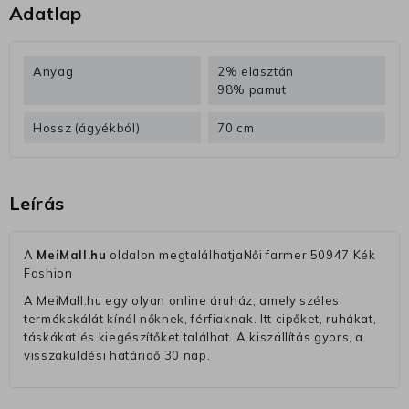
Adatlap
Anyag
2% elasztán
98% pamut
Hossz (ágyékból)
70 cm
Leírás
A
MeiMall.hu
oldalon megtalálhatjaNői farmer 50947 Kék
Fashion
A MeiMall.hu egy olyan online áruház, amely széles
termékskálát kínál nőknek, férfiaknak. Itt cipőket, ruhákat,
táskákat és kiegészítőket találhat. A kiszállítás gyors, a
visszaküldési határidő 30 nap.