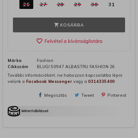
26
27
28
29
30
31
KOSÁRBA
shopping_cart
favorite_border
Márka
Fashion
Cikkszám
BLUGI 50947 ALBASTRU FASHION 26
További információkért, ne habozzon kapcsolatba lépni
velünk a
Facebook Messenger
vagy a
0314335400
Megosztás
Tweet
Pinterest
Mérettáblázat