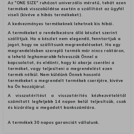
Az "ONE SIZE" ruházat univerzális méretű, tehát ezen
termékek visszaküldése esetén a szállítást az ügyfél
viseli (kivéve a hibás termékeket).
A kedvezményes termékeknek lehetnek kis hibái.
A termékeket a rendelkezésre álló készlet szerint
szállítjuk. Ha a készlet nem elegendő, fenntartjuk a
jogot, hogy ne szállítsunk megrendeléseket. Ha egy
megrendelésben szereplő termék már nincs raktáron,
a lehető leghamarabb felvesszük Önnel a
kapcsolatot, és eldönti, hogy ki akarja cserélni a
terméket, vagy teljesíteni a megrendelést ezen
termék nélkül. Nem küldünk Önnek hasonló
termékeket a megrendelt termékek cseréjére, kivéve
ha Ön hozzájárul.
A visszatérítést a visszatérítés kézhezvételétől
számított legfeljebb 14 napon belül teljesítsük, csak
és kizárólag a megadott bankszámlára.
A termékek 30 napos garanciát vállalunk.