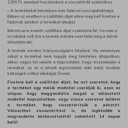
2290 Ft, amelyet hozzáadunk a visszatérítő számlához.
– A termékeket bármilyen más futárral visszajuttathatja.
Ebben az esetben a szállítási díjat előre meg kell fizetnie a
futárnak (amikor a terméket átadja).
Méretcsere esetén szállítási díjat számitunk fel, ha nem a
mi hibánk volt (ha a termék mérete nem felel meg a méret
útmutatónak).
A termék minden hiányosságáért felelünk. Ha valamilyen
okból a terméket nem kapják meg tökéletes állapotban,
akkor vegye fel velünk a kapcsolatot, hogy visszaküldje a
terméket, és mi a lehető legrövidebb időn belül, további
költségek nélkül elküldjük Önnek.
Fizetnie kell a szállítási díjat, ha azt szeretné, hogy
a terméket egy másik modellel cseréljük ki, azon az
alapon, hogy meggondolta magát a választott
modellel kapcsolatban, vagy vissza szeretné küldeni
a terméket, hogy visszatérítsük a pénztét.
Választhat visszatérítést is, de legkésőbb a
megrendelés kézhezvételétől számított 14 napon
belül.