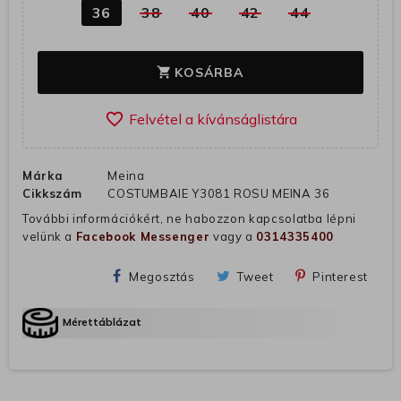
36
38
40
42
44
KOSÁRBA
shopping_cart
favorite_border
Márka
Meina
Cikkszám
COSTUMBAIE Y3081 ROSU MEINA 36
További információkért, ne habozzon kapcsolatba lépni
velünk a
Facebook Messenger
vagy a
0314335400
Megosztás
Tweet
Pinterest
Mérettáblázat