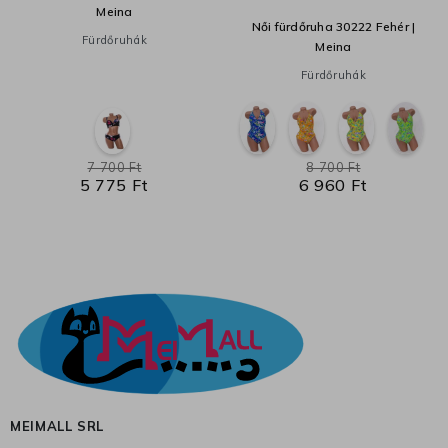
Meina
Női fürdőruha 30222 Fehér |
Fürdőruhák
Meina
Fürdőruhák
7 700 Ft
8 700 Ft
5 775 Ft
6 960 Ft
MEIMALL SRL