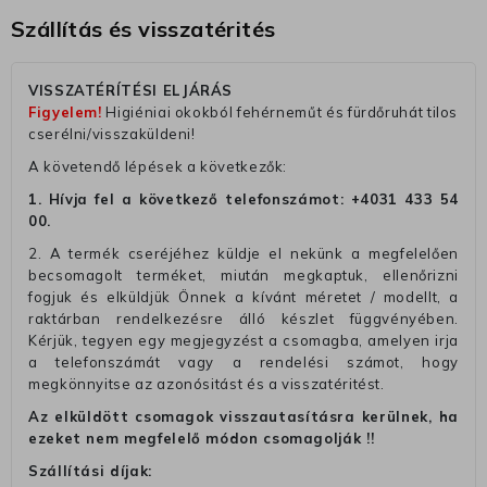
Szállítás és visszatérités
VISSZATÉRÍTÉSI ELJÁRÁS
Figyelem!
Higiéniai okokból fehérneműt és fürdőruhát tilos
cserélni/visszaküldeni!
A követendő lépések a következők:
1. Hívja fel a következő telefonszámot:
+4031 433 54
00
.
2. A termék cseréjéhez küldje el nekünk a megfelelően
becsomagolt terméket, miután megkaptuk, ellenőrizni
fogjuk és elküldjük Önnek a kívánt méretet / modellt, a
raktárban rendelkezésre álló készlet függvényében.
Kérjük, tegyen egy megjegyzést a csomagba, amelyen irja
a telefonszámát vagy a rendelési számot, hogy
megkönnyitse az azonósitást és a visszatéritést.
Az elküldött csomagok visszautasításra kerülnek, ha
ezeket nem megfelelő módon csomagolják !!
Szállítási díjak: