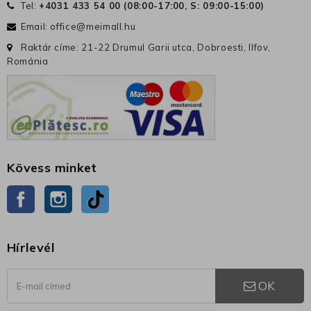
Tel:
+4031 433 54 00 (
08:00-17:00, S: 09:00-15:00
)
Email:
office@meimall.hu
Raktár címe: 21-22 Drumul Garii utca, Dobroesti, Ilfov,
Románia
Kövess minket
Facebook
Instagram
TikTok
Hírlevél
OK