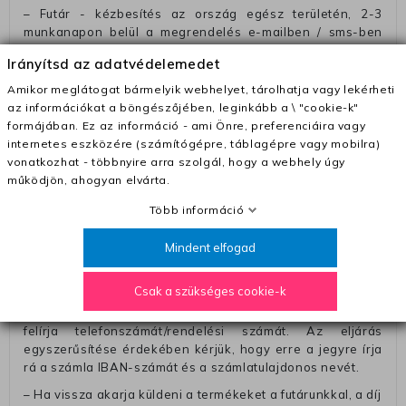
– Futár - kézbesítés az ország egész területén, 2-3
munkanapon belül a megrendelés e-mailben / sms-ben
történő megerősítésétől számítva
Irányítsd az adatvédelemedet
– Szállítás 1700 Ft (+400 Ft utánvéttel)
Amikor meglátogat bármelyik webhelyet, tárolhatja vagy lekérheti
– Ingyenes szállítás 31600 Ft feletti megrendeléseknél
az információkat a böngészőjében, leginkább a \ "cookie-k"
(+400 Ft utánvétte)
formájában. Ez az információ - ami Önre, preferenciáira vagy
internetes eszközére (számítógépre, táblagépre vagy mobilra)
– A kapott termék cseréjéért 3780 Ft szállítási díjat
vonatkozhat - többnyire arra szolgál, hogy a webhely úgy
számolunk fel (oda -vissza út)
működjön, ahogyan elvárta.
Pénzvisszatérítés:
Több információ
A pénz visszatérítéséhez küldjük a futárt, hogy vegye át
Öntől a terméket/termékeket, vagy más futárral is
Mindent elfogad
elküldheti. Olyan utávéttel küldött csomagot, melyne
értéke eltér 0 FT-tól, nem fogadunk el. A futárnak átadott
Csak a szükséges cookie-k
csomagba kérjük, hogy a visszaküldés könnyebb
azonosítása érdekében tegyen egy megjegyzést, amelyre
felírja telefonszámát/rendelési számát. Az eljárás
egyszerűsítése érdekében kérjük, hogy erre a jegyre írja
rá a számla IBAN-számát és a számlatulajdonos nevét.
– Ha vissza akarja küldeni a termékeket a futárunkkal, a díj