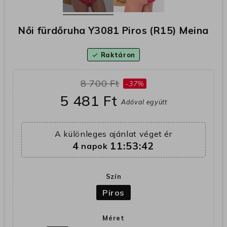
Női fürdőruha Y3081 Piros (R15) Meina
Raktáron
check
8 700 Ft
-37%
5 481 Ft
Adóval együtt
A különleges ajánlat véget ér
4
11:53:41
napok
Szín
Piros
Méret