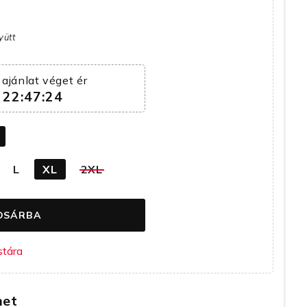
yütt
ajánlat véget ér
22:47:23
k
L
XL
2XL
OSÁRBA
het