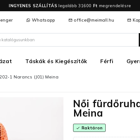
INGYENES SZÁLLÍTÁS
legalább 31600
Ft
megrendelésre
enger
Whatsapp
office@meimall.hu
Kap
mail_outline
mail_outline
házat
Táskák és Kiegészítők
Férfi
Gye
 202-1 Narancs (J01) Meina
Női fürdőruh
Meina
Raktáron
check