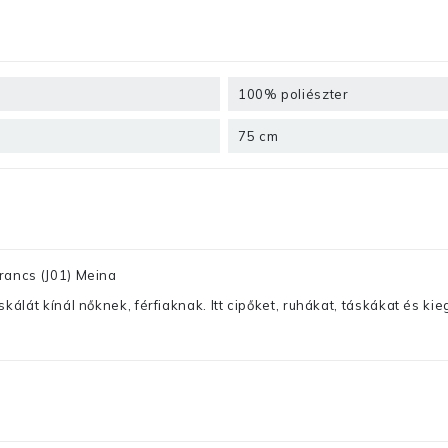
100% poliészter
75 cm
rancs (J01) Meina
lát kínál nőknek, férfiaknak. Itt cipőket, ruhákat, táskákat és kiegé