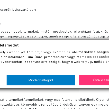
cserélni/visszaküldeni!
0
.
becsomagolt terméket, miután megkaptuk, ellenőrizni fogjuk és 
 egy megjegyzést a csomagba, amelyen irja a telefonszámát vagy a
édelemedet
ezeket nem megfelelő módon csomagolják !!
lyik webhelyet, tárolhatja vagy lekérheti az információkat a böngés
Ez az információ - ami Önre, preferenciáira vagy internetes eszközér
) vonatkozhat - többnyire arra szolgál, hogy a webhely úgy működjön
anapon belül a megrendelés e-mailben / sms-ben történő megerősít
0 Ft utánvétte)
Mindent elfogad
Csak a sz
nk fel (oda -vissza út)
től a terméket/termékeket, vagy más futárral is elküldheti. Olyan u
 visszaküldés könnyebb azonosítása érdekében tegyen egy megjegy