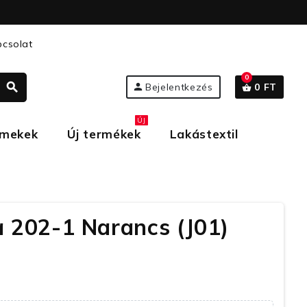
csolat
0
search
person
Bejelentkezés
0 FT
shopping_basket
ÚJ
rmekek
Új termékek
Lakástextil
a 202-1 Narancs (J01)