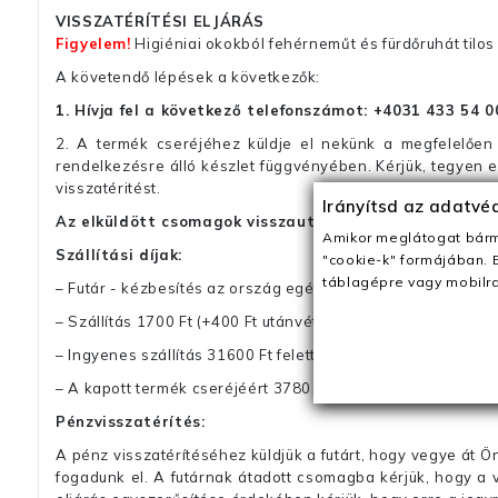
VISSZATÉRÍTÉSI ELJÁRÁS
Figyelem!
Higiéniai okokból fehérneműt és fürdőruhát tilos 
A követendő lépések a következők:
1. Hívja fel a következő telefonszámot:
+4031 433 54 0
2. A termék cseréjéhez küldje el nekünk a megfelelően 
rendelkezésre álló készlet függvényében. Kérjük, tegyen
visszatéritést.
Irányítsd az adatv
Az elküldött csomagok visszautasításra kerülnek, ha 
Amikor meglátogat bárme
Szállítási díjak:
"cookie-k" formájában. 
táblagépre vagy mobilra
– Futár - kézbesítés az ország egész területén, 2-3 munk
– Szállítás 1700 Ft (+400 Ft utánvéttel)
– Ingyenes szállítás 31600 Ft feletti megrendeléseknél (+40
– A kapott termék cseréjéért 3780 Ft szállítási díjat számolu
Pénzvisszatérítés:
A pénz visszatérítéséhez küldjük a futárt, hogy vegye át Ön
fogadunk el. A futárnak átadott csomagba kérjük, hogy a