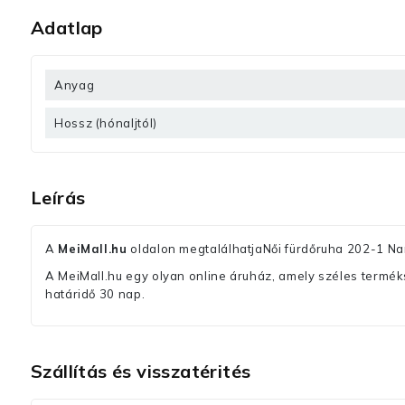
Adatlap
Anyag
Hossz (hónaljtól)
Leírás
A
MeiMall.hu
oldalon megtalálhatjaNői fürdőruha 202-1 Na
A MeiMall.hu egy olyan online áruház, amely széles termékská
határidő 30 nap.
Szállítás és visszatérités