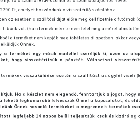
re írja rá a számla IBAN-számát és a számlatulajdonos nevét.
j 2290 Ft, amelyet hozzáadunk a visszatérítő számlához.
en az esetben a szállítási díjat előre meg kell fizetnie a futárnak (
mi hibánk volt (ha a termék mérete nem felel meg a méret útmutatón
ból a terméket nem kapják meg tökéletes állapotban, akkor vegye 
 elküldjük Önnek.
hogy a terméket egy másik modellel cseréljük ki, azon az 
ket, hogy visszatérítsük a pénztét. Választhat visszatérí
termékek visszaküldése esetén a szállítást az ügyfél viseli (
llítjuk. Ha a készlet nem elegendő, fenntartjuk a jogot, hogy
 lehető leghamarabb felvesszük Önnel a kapcsolatot, és eldön
üldünk Önnek hasonló termékeket a megrendelt termékek cseré
ított legfeljebb 14 napon belül teljesítsük, csak és kizáról