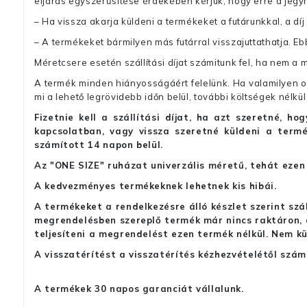
eljárás egyszerűsítése érdekében kérjük, hogy erre a jegy
– Ha vissza akarja küldeni a termékeket a futárunkkal, a dí
– A termékeket bármilyen más futárral visszajuttathatja. Ebb
Méretcsere esetén szállítási díjat számitunk fel, ha nem a 
A termék minden hiányosságáért felelünk. Ha valamilyen ok
mi a lehető legrövidebb időn belül, további költségek nélkül
Fizetnie kell a szállítási díjat, ha azt szeretné, 
kapcsolatban, vagy vissza szeretné küldeni a termé
számított 14 napon belül.
Az "ONE SIZE" ruházat univerzális méretű, tehát ezen 
A kedvezményes termékeknek lehetnek kis hibái.
A termékeket a rendelkezésre álló készlet szerint szá
megrendelésben szereplő termék már nincs raktáron, a
teljesíteni a megrendelést ezen termék nélkül. Nem k
A visszatérítést a visszatérítés kézhezvételétől szám
A termékek 30 napos garanciát vállalunk.