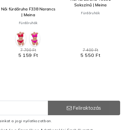
Sokszínű | Meina
Női fürdőruha F338 Narancs
Fürdőruhák
| Meina
Fürdőruhák
7 700 Ft
7 400 Ft
5 159 Ft
5 550 Ft
Feliraktozás
inkat a jogi nyilatkozatban.