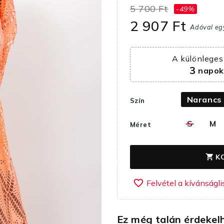
5 700 Ft
-49%
2 907 Ft
Adóval eg
A különleges 
3
napo
Narancs
Szín
S
M
Méret
K
shopping_cart
favorite_border
Ez még talán érdekel