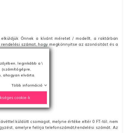
elküldjük Önnek a kívánt méretet / modellt, a raktárban
 rendelési számot, hogy megkönnyitse az azonósitást és a
zőjében, leginkább a \
e (számítógépre,
, ahogyan elvárta.
ésétől számítva
Több információ
ükséges cookie-k
távéttel küldött csomagot, melyne értéke eltér 0 FT-tól, nem
zést, amelyre felírja telefonszámát/rendelési számát. Az