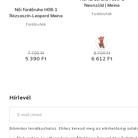
Neonzöld | Meina
Női fürdőruha H08-1
Fürdőruhák
Rózsaszín-Leopard Meina
Fürdőruhák
7 700 Ft
8 700 Ft
5 390 Ft
6 612 Ft
Hírlevél
Bármikor leiratkozhatsz. Ehhez keresd meg az elérhetőségi adata