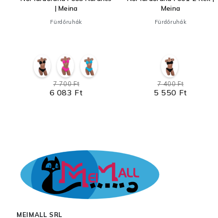
| Meina
Meina
Fürdőruhák
Fürdőruhák
7 700 Ft
7 400 Ft
6 083 Ft
5 550 Ft
MEIMALL SRL