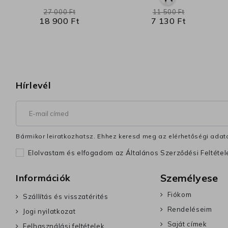
27 000 Ft
11 500 Ft
18 900 Ft
7 130 Ft
Hírlevél
Bármikor leiratkozhatsz. Ehhez keresd meg az elérhetőségi adata
Elolvastam és elfogadom az Általános Szerződési Feltéte
Személyese
Információk
Fiókom
Szállítás és visszatérités
Rendeléseim
Jogi nyilatkozat
Saját címek
Felhasználási feltételek