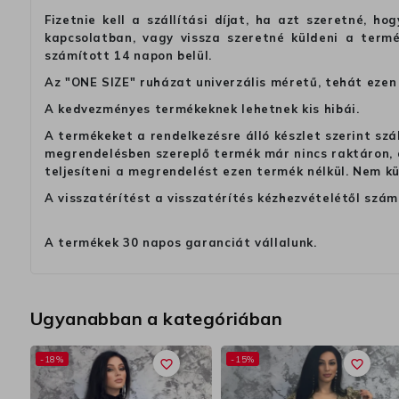
Fizetnie kell a szállítási díjat, ha azt szeretné, 
kapcsolatban, vagy vissza szeretné küldeni a termé
számított 14 napon belül.
Az "ONE SIZE" ruházat univerzális méretű, tehát ezen 
A kedvezményes termékeknek lehetnek kis hibái.
A termékeket a rendelkezésre álló készlet szerint szá
megrendelésben szereplő termék már nincs raktáron, a
teljesíteni a megrendelést ezen termék nélkül. Nem k
A visszatérítést a visszatérítés kézhezvételétől szám
A termékek 30 napos garanciát vállalunk.
Ugyanabban a kategóriában
-18%
-15%
favorite_border
favorite_border