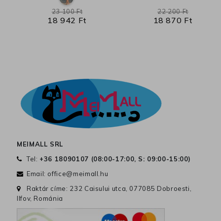
23 100 Ft
22 200 Ft
18 942 Ft
18 870 Ft
MEIMALL SRL
Tel:
+36 18090107 (
08:00-17:00, S: 09:00-15:00
)
Email:
office@meimall.hu
Raktár címe: 232 Caisului utca, 077085 Dobroesti,
Ilfov, Románia