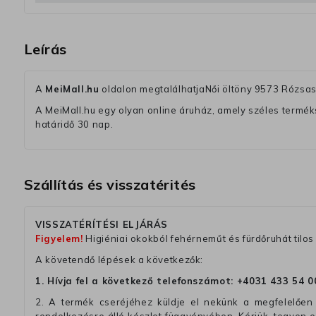
Leírás
A
MeiMall.hu
oldalon megtalálhatjaNői öltöny 9573 Rózsa
A MeiMall.hu egy olyan online áruház, amely széles termékská
határidő 30 nap.
Szállítás és visszatérités
VISSZATÉRÍTÉSI ELJÁRÁS
Figyelem!
Higiéniai okokból fehérneműt és fürdőruhát tilos 
A követendő lépések a következők:
1. Hívja fel a következő telefonszámot:
+4031 433 54 0
2. A termék cseréjéhez küldje el nekünk a megfelelően 