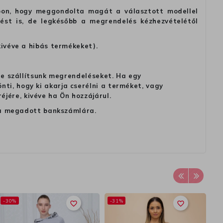
alapon, hogy meggondolta magát a választott modellel
tést is, de legkésőbb a megrendelés kézhezvételétől
kivéve a hibás termékeket).
 ne szállítsunk megrendeléseket. Ha egy
ti, hogy ki akarja cserélni a terméket, vagy
jére, kivéve ha Ön hozzájárul.
ag a megadott bankszámlára.
-30%
-31%
-
favorite_border
favorite_border