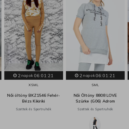
2
06:01:20
2
06:01:20
napok
napok
XS
M
L
S
M
L
Női öltöny BKZ1546 Fehér-
Női Öltöny 8808 LOVE
Bézs Kikiriki
Szürke (G06) Adrom
Szettek és Sportruhák
Szettek és Sportruhák