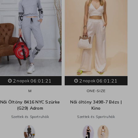
2
06:01:20
2
06:01:20
napok
napok
M
ONE-SIZE
Női Öltöny 8416 NYC Szürke
Női öltöny 3498-7 Bézs |
(G29) Adrom
Kino
Szettek és Sportruhák
Szettek és Sportruhák