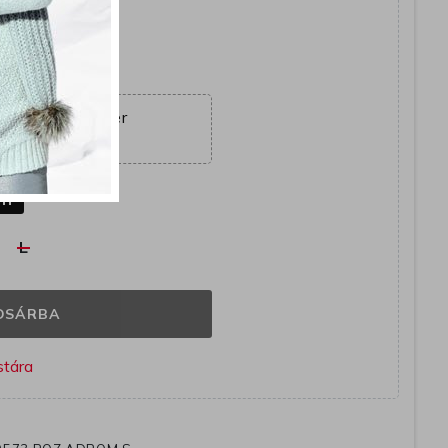
yütt
ajánlat véget ér
06:01:20
k
ín
L
OSÁRBA