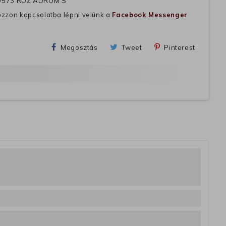
9573 ROZ ADROM S
ozzon kapcsolatba lépni velünk a
Facebook Messenger
Megosztás
Tweet
Pinterest