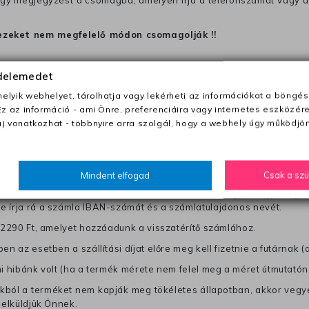
 egy megjegyzést a csomagba, amelyen irja a telefonszámát vagy a
ezeket nem megfelelő módon csomagolják !!
édelemedet
anapon belül a megrendelés e-mailben / sms-ben történő megerősít
lyik webhelyet, tárolhatja vagy lekérheti az információkat a böngés
Ez az információ - ami Önre, preferenciáira vagy internetes eszközér
0 Ft utánvétte)
) vonatkozhat - többnyire arra szolgál, hogy a webhely úgy működjön
nk fel (oda -vissza út)
Mindent elfogad
Csak a sz
től a terméket/termékeket, vagy más futárral is elküldheti. Olyan u
 visszaküldés könnyebb azonosítása érdekében tegyen egy megjegy
re írja rá a számla IBAN-számát és a számlatulajdonos nevét.
j 2290 Ft, amelyet hozzáadunk a visszatérítő számlához.
en az esetben a szállítási díjat előre meg kell fizetnie a futárnak (
mi hibánk volt (ha a termék mérete nem felel meg a méret útmutatón
ból a terméket nem kapják meg tökéletes állapotban, akkor vegye 
 elküldjük Önnek.