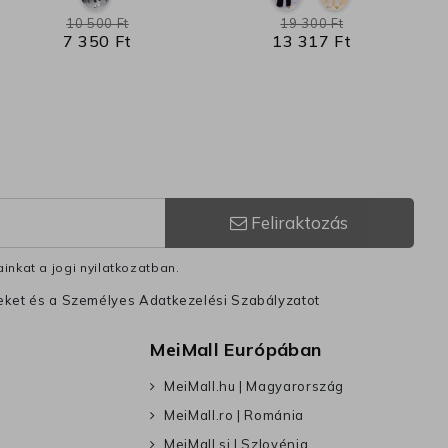
10 500 Ft
19 300 Ft
7 350 Ft
13 317 Ft
Feliraktozás
inkat a jogi nyilatkozatban.
leket és a Személyes Adatkezelési Szabályzatot
MeiMall Európában
MeiMall.hu | Magyarország
MeiMall.ro | Románia
MeiMall.si | Szlovénia