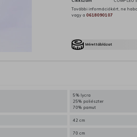
Cikkszám
COMPLEU 
További információkért, ne hab
vagy a
0618090107
Mérettáblázat
5% lycra
25% poliészter
70% pamut
42 cm
70 cm