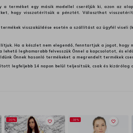
hogy a terméket egy másik modellel cseréljük ki, azon az 
ket, hogy visszatérítsük a pénztét. Választhat visszatérí
termékek visszaküldése esetén a szállítást az ügyfél viseli (
llítjuk. Ha a készlet nem elegendő, fenntartjuk a jogot, hogy
 lehető leghamarabb felvesszük Önnel a kapcsolatot, és eldön
üldünk Önnek hasonló termékeket a megrendelt termékek cseré
ított legfeljebb 14 napon belül teljesítsük, csak és kizáról
-30%
-38%
favorite_border
favorite_border