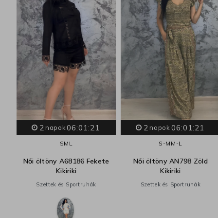
zín
2
06:01:20
2
06:01:20
napok
napok
S
M
L
S-M
M-L
Női öltöny A68186 Fekete
Női öltöny AN798 Zöld
Kikiriki
Kikiriki
Szettek és Sportruhák
Szettek és Sportruhák
2