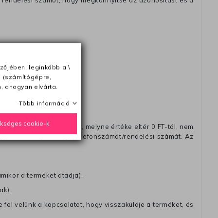
 rendelési számot, hogy megkönnyitse az azonósitást és a
ésétől számítva
zőjében, leginkább a \
e (számítógépre,
, ahogyan elvárta.
Több információ
ükséges cookie-k
távéttel küldött csomagot, melyne értéke eltér 0 FT-tól, nem
zést, amelyre felírja telefonszámát/rendelési számát. Az
amikor a terméket átadja).
ak).
fel velünk a kapcsolatot, hogy visszaküldje a terméket, és