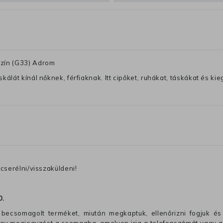
szín (G33) Adrom
lát kínál nőknek, férfiaknak. Itt cipőket, ruhákat, táskákat és kiegé
cserélni/visszaküldeni!
0
.
becsomagolt terméket, miután megkaptuk, ellenőrizni fogjuk és 