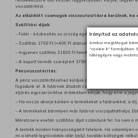
rendelkezésre álló készlet függvényében. Kérjük, tegyen
visszatéritést.
Az elküldött csomagok visszautasításra kerülnek, ha 
Szállítási díjak:
Irányítsd az adatv
– Futár - kézbesítés az ország egész területén, 2-3 munk
Amikor meglátogat bárme
– Szállítás 1700 Ft (+400 Ft utánvéttel)
"cookie-k" formájában. 
– Ingyenes szállítás 31600 Ft feletti megrendeléseknél (+40
táblagépre vagy mobilra
– A kapott termék cseréjéért 3780 Ft szállítási díjat számolu
Pénzvisszatérítés:
A pénz visszatérítéséhez küldjük a futárt, hogy vegye át Ön
fogadunk el. A futárnak átadott csomagba kérjük, hogy a
eljárás egyszerűsítése érdekében kérjük, hogy erre a jegy
– Ha vissza akarja küldeni a termékeket a futárunkkal, a dí
– A termékeket bármilyen más futárral visszajuttathatja. Ebb
Méretcsere esetén szállítási díjat számitunk fel, ha nem a 
A termék minden hiányosságáért felelünk. Ha valamilyen ok
mi a lehető legrövidebb időn belül, további költségek nélkül