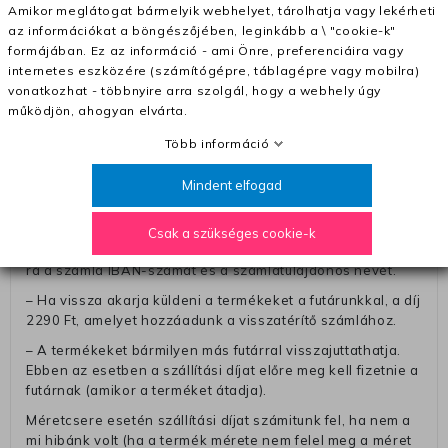
(+400 Ft utánvétte)
Amikor meglátogat bármelyik webhelyet, tárolhatja vagy lekérheti
– A kapott termék cseréjéért 3780 Ft szállítási díjat
az információkat a böngészőjében, leginkább a \ "cookie-k"
számolunk fel (oda -vissza út)
formájában. Ez az információ - ami Önre, preferenciáira vagy
internetes eszközére (számítógépre, táblagépre vagy mobilra)
Pénzvisszatérítés:
vonatkozhat - többnyire arra szolgál, hogy a webhely úgy
A pénz visszatérítéséhez küldjük a futárt, hogy vegye át
működjön, ahogyan elvárta.
Öntől a terméket/termékeket, vagy más futárral is
Több információ
elküldheti. Olyan utávéttel küldött csomagot, melyne
értéke eltér 0 FT-tól, nem fogadunk el. A futárnak átadott
Mindent elfogad
csomagba kérjük, hogy a visszaküldés könnyebb
azonosítása érdekében tegyen egy megjegyzést, amelyre
felírja telefonszámát/rendelési számát. Az eljárás
Csak a szükséges cookie-k
egyszerűsítése érdekében kérjük, hogy erre a jegyre írja
rá a számla IBAN-számát és a számlatulajdonos nevét.
– Ha vissza akarja küldeni a termékeket a futárunkkal, a díj
2290 Ft, amelyet hozzáadunk a visszatérítő számlához.
– A termékeket bármilyen más futárral visszajuttathatja.
Ebben az esetben a szállítási díjat előre meg kell fizetnie a
futárnak (amikor a terméket átadja).
Méretcsere esetén szállítási díjat számitunk fel, ha nem a
mi hibánk volt (ha a termék mérete nem felel meg a méret