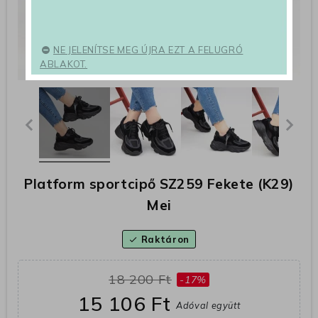
NE JELENÍTSE MEG ÚJRA EZT A FELUGRÓ
ABLAKOT.
Platform sportcipő SZ259 Fekete (K29)
Mei
Raktáron
check
18 200 Ft
-17%
15 106 Ft
Adóval együtt