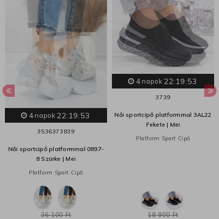
4
22:19:53
napok
37
39
4
22:19:53
Női sportcipő platformmal 3AL22
napok
Fekete | Mei
35
36
37
38
39
Platform Sport Cipő
Női sportcipő platformmal 0897-
8 Szürke | Mei
Platform Sport Cipő
36 100 Ft
18 900 Ft