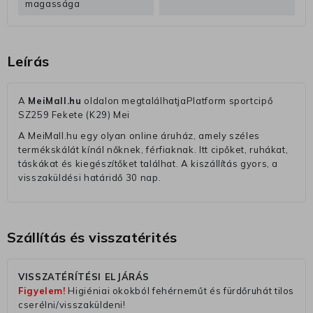
magassága
Leírás
A
MeiMall.hu
oldalon megtalálhatjaPlatform sportcipő
SZ259 Fekete (K29) Mei
A MeiMall.hu egy olyan online áruház, amely széles
termékskálát kínál nőknek, férfiaknak. Itt cipőket, ruhákat,
táskákat és kiegészítőket találhat. A kiszállítás gyors, a
visszaküldési határidő 30 nap.
Szállítás és visszatérités
VISSZATÉRÍTÉSI ELJÁRÁS
Figyelem!
Higiéniai okokból fehérneműt és fürdőruhát tilos
cserélni/visszaküldeni!