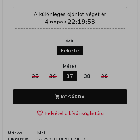
A különleges ajánlat véget ér
4
22:19:53
napok
Szín
Fekete
Méret
35
36
37
38
39
KOSÁRBA
shopping_cart
favorite_border
Márka
Mei
Cikkszám
SZ259 01 BLACK MEI 37