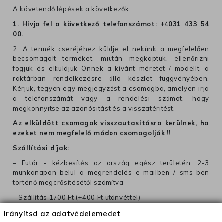
A követendő lépések a következők:
1. Hívja fel a következő telefonszámot:
+4031 433 54
00
.
2. A termék cseréjéhez küldje el nekünk a megfelelően
becsomagolt terméket, miután megkaptuk, ellenőrizni
fogjuk és elküldjük Önnek a kívánt méretet / modellt, a
raktárban rendelkezésre álló készlet függvényében.
Kérjük, tegyen egy megjegyzést a csomagba, amelyen irja
a telefonszámát vagy a rendelési számot, hogy
megkönnyitse az azonósitást és a visszatéritést.
Az elküldött csomagok visszautasításra kerülnek, ha
ezeket nem megfelelő módon csomagolják !!
Szállítási díjak:
– Futár - kézbesítés az ország egész területén, 2-3
munkanapon belül a megrendelés e-mailben / sms-ben
történő megerősítésétől számítva
– Szállítás 1700 Ft (+400 Ft utánvéttel)
– Ingyenes szállítás 31600 Ft feletti megrendeléseknél
Irányítsd az adatvédelemedet