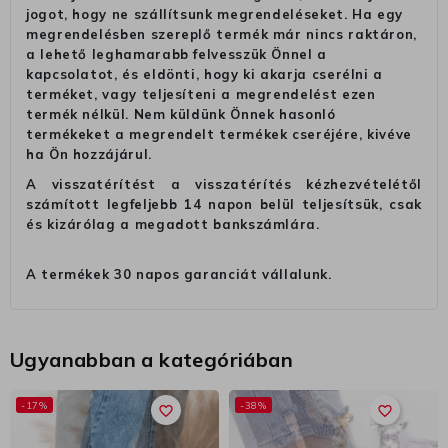
jogot, hogy ne szállítsunk megrendeléseket. Ha egy
megrendelésben szereplő termék már nincs raktáron,
a lehető leghamarabb felvesszük Önnel a
kapcsolatot, és eldönti, hogy ki akarja cserélni a
terméket, vagy teljesíteni a megrendelést ezen
termék nélkül. Nem küldünk Önnek hasonló
termékeket a megrendelt termékek cseréjére, kivéve
ha Ön hozzájárul.
A visszatérítést a visszatérítés kézhezvételétől
számított legfeljebb 14 napon belül teljesítsük, csak
és kizárólag a megadott bankszámlára.
A termékek 30 napos garanciát vállalunk.
Ugyanabban a kategóriában
-17%
-38%
favorite_border
favorite_border