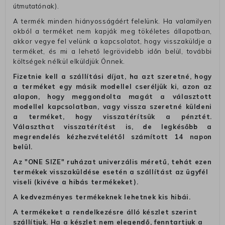
útmutatónak).
A termék minden hiányosságáért felelünk. Ha valamilyen
okból a terméket nem kapják meg tökéletes állapotban,
akkor vegye fel velünk a kapcsolatot, hogy visszaküldje a
terméket, és mi a lehető legrövidebb időn belül, további
költségek nélkül elküldjük Önnek.
Fizetnie kell a szállítási díjat, ha azt szeretné, hogy
a terméket egy másik modellel cseréljük ki, azon az
alapon, hogy meggondolta magát a választott
modellel kapcsolatban, vagy vissza szeretné küldeni
a terméket, hogy visszatérítsük a pénztét.
Választhat visszatérítést is, de legkésőbb a
megrendelés kézhezvételétől számított 14 napon
belül.
Az "ONE SIZE" ruházat univerzális méretű, tehát ezen
termékek visszaküldése esetén a szállítást az ügyfél
viseli (kivéve a hibás termékeket).
A kedvezményes termékeknek lehetnek kis hibái.
A termékeket a rendelkezésre álló készlet szerint
szállítjuk. Ha a készlet nem elegendő, fenntartjuk a