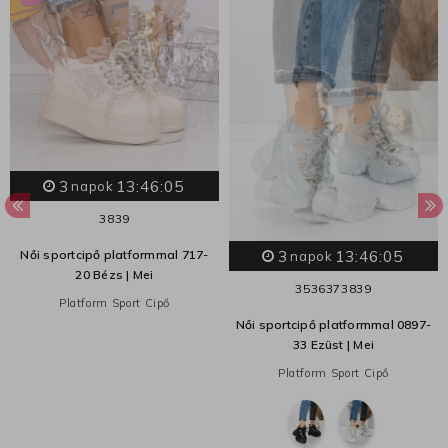
3
13:46:04
napok
38
39
3
13:46:04
Női sportcipő platformmal 717-
napok
20 Bézs | Mei
35
36
37
38
39
Platform Sport Cipő
Női sportcipő platformmal 0897-
33 Ezüst | Mei
Platform Sport Cipő