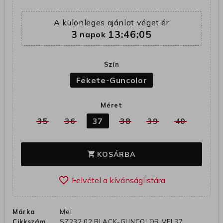
A különleges ajánlat véget ér
3
13:46:04
napok
Szín
Fekete-Guncolor
Méret
35
36
37
38
39
40
KOSÁRBA
shopping_cart
favorite_border
Márka
Mei
Cikkszám
SZ232 02 BLACK-GUNCOLOR MEI 37