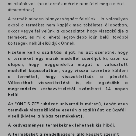
mi hibánk volt (ha a termék mérete nem felel meg a méret
útmutatónak).
A termék minden hiányosságáért felelünk. Ha valamilyen
okból a terméket nem kapják meg tökéletes állapotban,
akkor vegye fel velünk a kapcsolatot, hogy visszaküldje a
terméket, és mi a lehető legrövidebb időn belül, további
költségek nélkül elküldjük Önnek.
Fizetnie kell a szállítási díjat, ha azt szeretné, hogy
a terméket egy másik modellel cseréljük ki, azon az
alapon, hogy meggondolta magát a választott
modellel kapcsolatban, vagy vissza szeretné küldeni
a terméket, hogy visszatérítsük a pénztét.
Választhat visszatérítést is, de legkésőbb a
megrendelés kézhezvételétől számított 14 napon
belül.
Az "ONE SIZE" ruházat univerzális méretű, tehát ezen
termékek visszaküldése esetén a szállítást az ügyfél
viseli (kivéve a hibás termékeket).
A kedvezményes termékeknek lehetnek kis hibái.
A termékeket a rendelkezésre álló készlet szerint