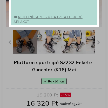
NE JELENÍTSE MEG ÚJRA EZT A FELUGRÓ
ABLAKOT.
Platform sportcipő SZ232 Fekete-
Guncolor (K18) Mei
Raktáron
check
19 200 Ft
-15%
16 320 Ft
Adóval együtt