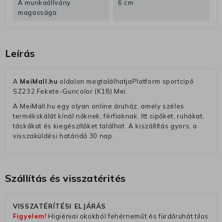
A munkaállvány
6 cm
magassága
Leírás
A
MeiMall.hu
oldalon megtalálhatjaPlatform sportcipő
SZ232 Fekete-Guncolor (K18) Mei
A MeiMall.hu egy olyan online áruház, amely széles
termékskálát kínál nőknek, férfiaknak. Itt cipőket, ruhákat,
táskákat és kiegészítőket találhat. A kiszállítás gyors, a
visszaküldési határidő 30 nap.
Szállítás és visszatérités
VISSZATÉRÍTÉSI ELJÁRÁS
Figyelem!
Higiéniai okokból fehérneműt és fürdőruhát tilos