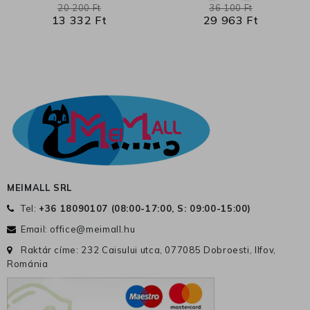
20 200 Ft
36 100 Ft
13 332 Ft
29 963 Ft
MEIMALL SRL
Tel:
+36 18090107 (
08:00-17:00, S: 09:00-15:00
)
Email:
office@meimall.hu
Raktár címe: 232 Caisului utca, 077085 Dobroesti, Ilfov,
Románia