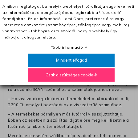
– Ingyenes szállítás 31600 Ft feletti megrendeléseknél
(+400 Ft utánvétte)
Amikor meglátogat bármelyik webhelyet, tárolhatja vagy lekérheti
az információkat a böngészőjében, leginkább a \ "cookie-k"
– A kapott termék cseréjéért 3780 Ft szállítási díjat
formájában. Ez az információ - ami Önre, preferenciáira vagy
számolunk fel (oda -vissza út)
internetes eszközére (számítógépre, táblagépre vagy mobilra)
Pénzvisszatérítés:
vonatkozhat - többnyire arra szolgál, hogy a webhely úgy
működjön, ahogyan elvárta.
A pénz visszatérítéséhez küldjük a futárt, hogy vegye át
Öntől a terméket/termékeket, vagy más futárral is
Több információ
elküldheti. Olyan utávéttel küldött csomagot, melyne
értéke eltér 0 FT-tól, nem fogadunk el. A futárnak átadott
Mindent elfogad
csomagba kérjük, hogy a visszaküldés könnyebb
azonosítása érdekében tegyen egy megjegyzést, amelyre
Csak a szükséges cookie-k
felírja telefonszámát/rendelési számát. Az eljárás
egyszerűsítése érdekében kérjük, hogy erre a jegyre írja
rá a számla IBAN-számát és a számlatulajdonos nevét.
– Ha vissza akarja küldeni a termékeket a futárunkkal, a díj
2290 Ft, amelyet hozzáadunk a visszatérítő számlához.
– A termékeket bármilyen más futárral visszajuttathatja.
Ebben az esetben a szállítási díjat előre meg kell fizetnie a
futárnak (amikor a terméket átadja).
Méretcsere esetén szállítási díjat számitunk fel, ha nem a