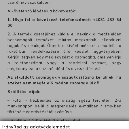
cserélni/visszaküldeni!
A követendő lépések a következők:
1. Hívja fel a következő telefonszámot:
+4031 433 54
00
.
2. A termék cseréjéhez küldje el nekünk a megfelelően
becsomagolt terméket, miután megkaptuk, ellenőrizni
fogjuk és elküldjük Önnek a kívánt méretet / modellt, a
raktárban rendelkezésre álló készlet függvényében.
Kérjük, tegyen egy megjegyzést a csomagba, amelyen irja
a telefonszámát vagy a rendelési számot, hogy
megkönnyitse az azonósitást és a visszatéritést.
Az elküldött csomagok visszautasításra kerülnek, ha
ezeket nem megfelelő módon csomagolják !!
Szállítási díjak:
– Futár - kézbesítés az ország egész területén, 2-3
munkanapon belül a megrendelés e-mailben / sms-ben
történő megerősítésétől számítva
– Szállítás 1700 Ft (+400 Ft utánvéttel)
Irányítsd az adatvédelemedet