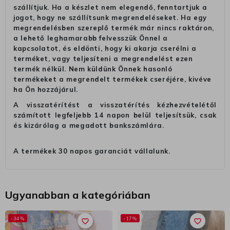
szállítjuk. Ha a készlet nem elegendő, fenntartjuk a
jogot, hogy ne szállítsunk megrendeléseket. Ha egy
megrendelésben szereplő termék már nincs raktáron,
a lehető leghamarabb felvesszük Önnel a
kapcsolatot, és eldönti, hogy ki akarja cserélni a
terméket, vagy teljesíteni a megrendelést ezen
termék nélkül. Nem küldünk Önnek hasonló
termékeket a megrendelt termékek cseréjére, kivéve
ha Ön hozzájárul.
A visszatérítést a visszatérítés kézhezvételétől
számított legfeljebb 14 napon belül teljesítsük, csak
és kizárólag a megadott bankszámlára.
A termékek 30 napos garanciát vállalunk.
Ugyanabban a kategóriában
-34%
-17%
favorite_border
favorite_border