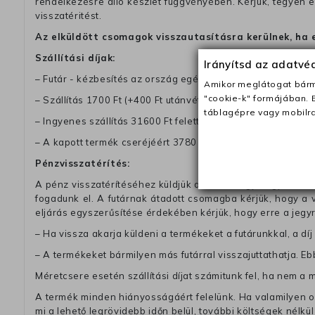
rendelkezésre álló készlet függvényében. Kérjük, tegyen
visszatéritést.
Az elküldött csomagok visszautasításra kerülnek, ha 
Szállítási díjak:
Irányítsd az adatv
– Futár - kézbesítés az ország egész területén, 2-3 munk
Amikor meglátogat bárme
"cookie-k" formájában. 
– Szállítás 1700 Ft (+400 Ft utánvéttel)
táblagépre vagy mobilra
– Ingyenes szállítás 31600 Ft feletti megrendeléseknél (+40
– A kapott termék cseréjéért 3780 Ft szállítási díjat számolu
Pénzvisszatérítés:
A pénz visszatérítéséhez küldjük a futárt, hogy vegye át Ön
fogadunk el. A futárnak átadott csomagba kérjük, hogy a
eljárás egyszerűsítése érdekében kérjük, hogy erre a jegy
– Ha vissza akarja küldeni a termékeket a futárunkkal, a dí
– A termékeket bármilyen más futárral visszajuttathatja. Ebb
Méretcsere esetén szállítási díjat számitunk fel, ha nem a 
A termék minden hiányosságáért felelünk. Ha valamilyen ok
mi a lehető legrövidebb időn belül, további költségek nélkül