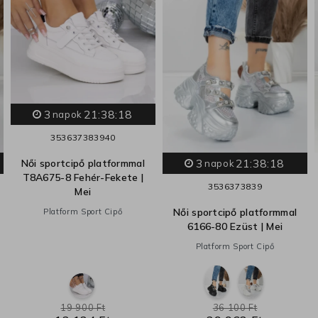
3
21:38:17
napok
35
36
37
38
39
40
3
21:38:17
Női sportcipő platformmal
napok
T8A675-8 Fehér-Fekete |
35
36
37
38
39
Mei
Női sportcipő platformmal
Platform Sport Cipő
6166-80 Ezüst | Mei
Platform Sport Cipő
19 900 Ft
36 100 Ft