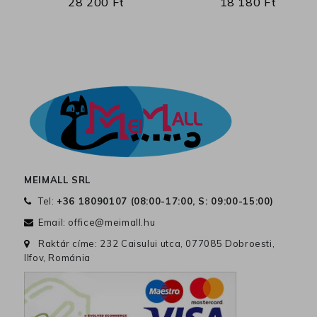
28 200 Ft
18 180 Ft
MEIMALL SRL
Tel:
+36 18090107 (
08:00-17:00, S: 09:00-15:00
)
Email:
office@meimall.hu
Raktár címe: 232 Caisului utca, 077085 Dobroesti,
Ilfov, Románia