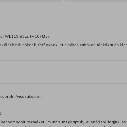
mmal WL119 Bézs (M10) Mei
lát kínál nőknek, férfiaknak. Itt cipőket, ruhákat, táskákat és kiegé
cserélni/visszaküldeni!
0
.
becsomagolt terméket, miután megkaptuk, ellenőrizni fogjuk és 