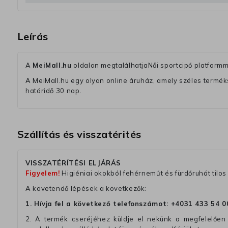
Leírás
A
MeiMall.hu
oldalon megtalálhatjaNői sportcipő platfor
A MeiMall.hu egy olyan online áruház, amely széles termékská
határidő 30 nap.
Szállítás és visszatérités
VISSZATÉRÍTÉSI ELJÁRÁS
Figyelem!
Higiéniai okokból fehérneműt és fürdőruhát tilos 
A követendő lépések a következők:
1. Hívja fel a következő telefonszámot:
+4031 433 54 0
2. A termék cseréjéhez küldje el nekünk a megfelelően 