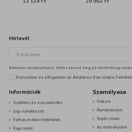
13 134 Ft
29 963 Ft
Hírlevél
Bármikor leiratkozhatsz. Ehhez keresd meg az elérhetőségi adata
Elolvastam és elfogadom az Általános Szerződési Feltéte
Személyese
Információk
Fiókom
Szállítás és visszatérités
Rendeléseim
Jogi nyilatkozat
Saját címek
Felhasználási feltételek
Az utalványaim
Kapcsolat