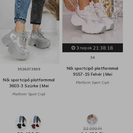
3
21:38:17
napok
36
N
Női sportcipő platformmal
35
36
37
38
39
9157-15 Fehér | Mei
Női sportcipő platformmal
Platform Sport Cipő
3603-3 Szürke | Mei
Platform Sport Cipő
22 200 Ft