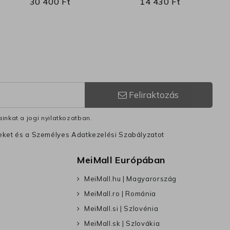
30 400 Ft
14 430 Ft
Feliraktozás
inkat a jogi nyilatkozatban.
leket és a Személyes Adatkezelési Szabályzatot
MeiMall Európában
MeiMall.hu | Magyarország
MeiMall.ro | Románia
MeiMall.si | Szlovénia
MeiMall.sk | Szlovákia