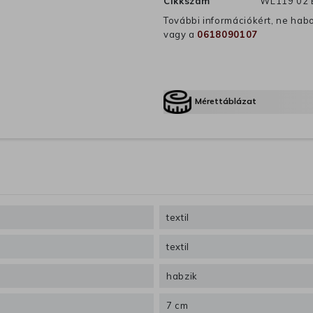
Cikkszám
WL119 02 
További információkért, ne hab
vagy a
0618090107
Mérettáblázat
textil
textil
habzik
7 cm