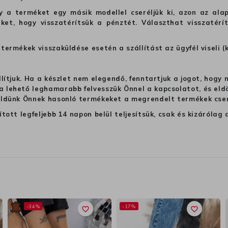
hogy a terméket egy másik modellel cseréljük ki, azon az 
ket, hogy visszatérítsük a pénztét. Választhat visszatérí
termékek visszaküldése esetén a szállítást az ügyfél viseli (
llítjuk. Ha a készlet nem elegendő, fenntartjuk a jogot, hogy
 lehető leghamarabb felvesszük Önnel a kapcsolatot, és eldön
üldünk Önnek hasonló termékeket a megrendelt termékek cseré
ított legfeljebb 14 napon belül teljesítsük, csak és kizáról
-34%
-17%
favorite_border
favorite_border