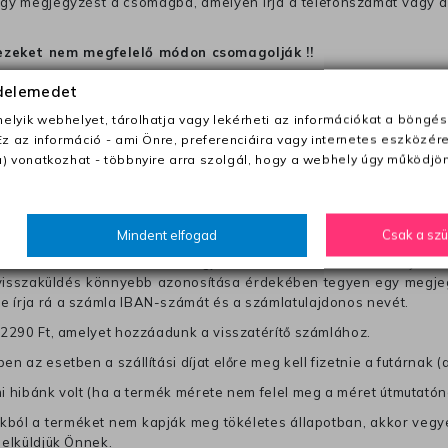
 egy megjegyzést a csomagba, amelyen irja a telefonszámát vagy a
ezeket nem megfelelő módon csomagolják !!
édelemedet
anapon belül a megrendelés e-mailben / sms-ben történő megerősít
lyik webhelyet, tárolhatja vagy lekérheti az információkat a böngés
Ez az információ - ami Önre, preferenciáira vagy internetes eszközér
) vonatkozhat - többnyire arra szolgál, hogy a webhely úgy működjön
0 Ft utánvétte)
nk fel (oda -vissza út)
Mindent elfogad
Csak a sz
től a terméket/termékeket, vagy más futárral is elküldheti. Olyan u
 visszaküldés könnyebb azonosítása érdekében tegyen egy megjegy
re írja rá a számla IBAN-számát és a számlatulajdonos nevét.
j 2290 Ft, amelyet hozzáadunk a visszatérítő számlához.
en az esetben a szállítási díjat előre meg kell fizetnie a futárnak (
mi hibánk volt (ha a termék mérete nem felel meg a méret útmutatón
ból a terméket nem kapják meg tökéletes állapotban, akkor vegye 
 elküldjük Önnek.