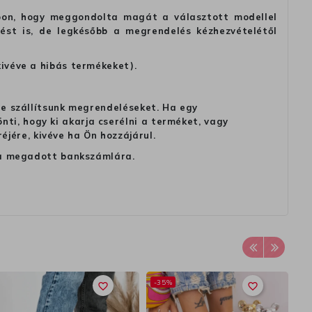
alapon, hogy meggondolta magát a választott modellel
tést is, de legkésőbb a megrendelés kézhezvételétől
kivéve a hibás termékeket).
 ne szállítsunk megrendeléseket. Ha egy
ti, hogy ki akarja cserélni a terméket, vagy
jére, kivéve ha Ön hozzájárul.
ag a megadott bankszámlára.
-35%
favorite_border
favorite_border