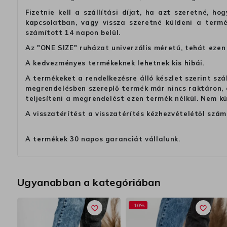
Fizetnie kell a szállítási díjat, ha azt szeretné, 
kapcsolatban, vagy vissza szeretné küldeni a termé
számított 14 napon belül.
Az "ONE SIZE" ruházat univerzális méretű, tehát ezen 
A kedvezményes termékeknek lehetnek kis hibái.
A termékeket a rendelkezésre álló készlet szerint szá
megrendelésben szereplő termék már nincs raktáron, a
teljesíteni a megrendelést ezen termék nélkül. Nem k
A visszatérítést a visszatérítés kézhezvételétől szám
A termékek 30 napos garanciát vállalunk.
Ugyanabban a kategóriában
-10%
favorite_border
favorite_border