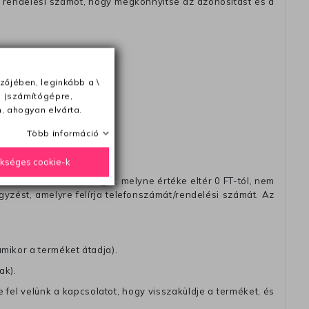
 rendelési számot, hogy megkönnyitse az azonósitást és a
ésétől számítva
zőjében, leginkább a \
e (számítógépre,
, ahogyan elvárta.
Több információ
ükséges cookie-k
távéttel küldött csomagot, melyne értéke eltér 0 FT-tól, nem
zést, amelyre felírja telefonszámát/rendelési számát. Az
amikor a terméket átadja).
ak).
fel velünk a kapcsolatot, hogy visszaküldje a terméket, és