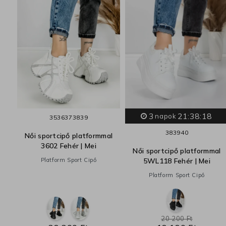
3
21:38:17
al
napok
35
36
37
38
39
38
39
40
Női sportcipő platformmal
3602 Fehér | Mei
Női sportcipő platformmal
Platform Sport Cipő
5WL118 Fehér | Mei
Platform Sport Cipő
20 200 Ft