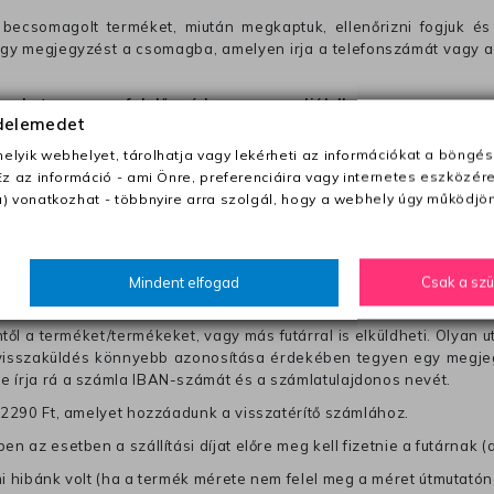
becsomagolt terméket, miután megkaptuk, ellenőrizni fogjuk és 
 egy megjegyzést a csomagba, amelyen irja a telefonszámát vagy a
ezeket nem megfelelő módon csomagolják !!
édelemedet
lyik webhelyet, tárolhatja vagy lekérheti az információkat a böngés
anapon belül a megrendelés e-mailben / sms-ben történő megerősít
Ez az információ - ami Önre, preferenciáira vagy internetes eszközér
) vonatkozhat - többnyire arra szolgál, hogy a webhely úgy működjön
0 Ft utánvétte)
nk fel (oda -vissza út)
Mindent elfogad
Csak a sz
től a terméket/termékeket, vagy más futárral is elküldheti. Olyan u
 visszaküldés könnyebb azonosítása érdekében tegyen egy megjegy
re írja rá a számla IBAN-számát és a számlatulajdonos nevét.
j 2290 Ft, amelyet hozzáadunk a visszatérítő számlához.
en az esetben a szállítási díjat előre meg kell fizetnie a futárnak (
mi hibánk volt (ha a termék mérete nem felel meg a méret útmutatón