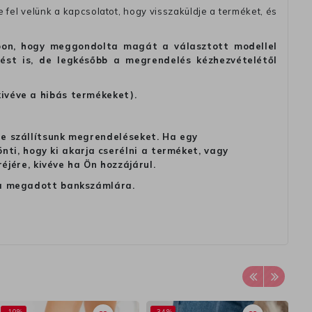
fel velünk a kapcsolatot, hogy visszaküldje a terméket, és
alapon, hogy meggondolta magát a választott modellel
tést is, de legkésőbb a megrendelés kézhezvételétől
kivéve a hibás termékeket).
 ne szállítsunk megrendeléseket. Ha egy
ti, hogy ki akarja cserélni a terméket, vagy
jére, kivéve ha Ön hozzájárul.
ag a megadott bankszámlára.
-10%
-34%