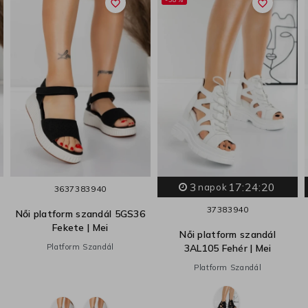
favorite_border
favorite_border
3
17:24:19
napok
36
37
38
39
40
37
38
39
40
Női platform szandál 5GS36
Fekete | Mei
Női platform szandál
Platform Szandál
3AL105 Fehér | Mei
Platform Szandál