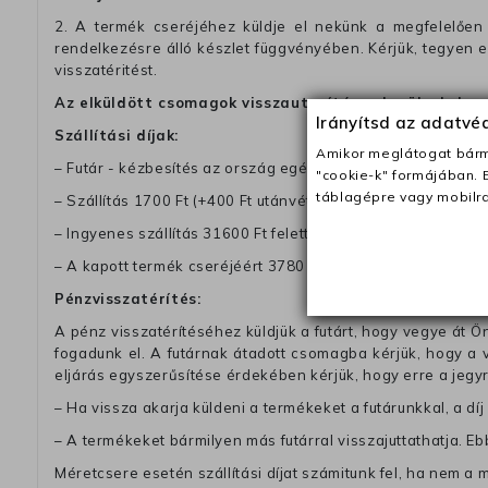
2. A termék cseréjéhez küldje el nekünk a megfelelően 
rendelkezésre álló készlet függvényében. Kérjük, tegyen
visszatéritést.
Az elküldött csomagok visszautasításra kerülnek, ha 
Irányítsd az adatv
Szállítási díjak:
Amikor meglátogat bárme
– Futár - kézbesítés az ország egész területén, 2-3 munk
"cookie-k" formájában. 
táblagépre vagy mobilra
– Szállítás 1700 Ft (+400 Ft utánvéttel)
– Ingyenes szállítás 31600 Ft feletti megrendeléseknél (+40
– A kapott termék cseréjéért 3780 Ft szállítási díjat számolu
Pénzvisszatérítés:
A pénz visszatérítéséhez küldjük a futárt, hogy vegye át Ön
fogadunk el. A futárnak átadott csomagba kérjük, hogy a
eljárás egyszerűsítése érdekében kérjük, hogy erre a jegy
– Ha vissza akarja küldeni a termékeket a futárunkkal, a dí
– A termékeket bármilyen más futárral visszajuttathatja. Ebb
Méretcsere esetén szállítási díjat számitunk fel, ha nem a 