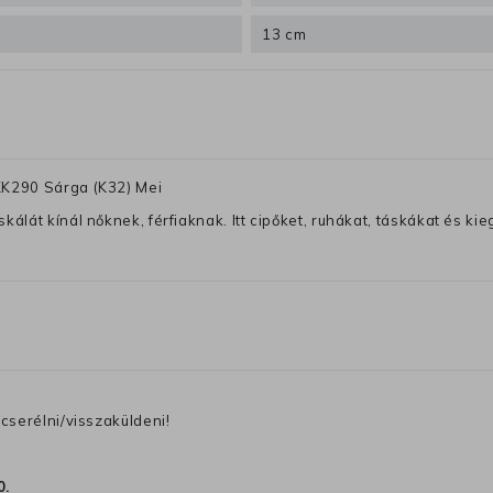
13 cm
KK290 Sárga (K32) Mei
lát kínál nőknek, férfiaknak. Itt cipőket, ruhákat, táskákat és kiegé
cserélni/visszaküldeni!
0
.