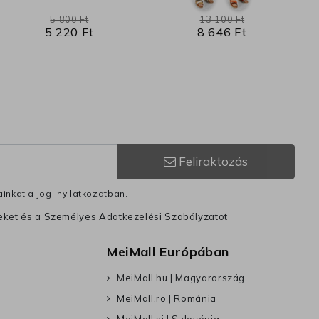
5 800 Ft
13 100 Ft
5 220 Ft
8 646 Ft
Feliraktozás
inkat a jogi nyilatkozatban.
leket és a Személyes Adatkezelési Szabályzatot
MeiMall Európában
MeiMall.hu | Magyarország
MeiMall.ro | Románia