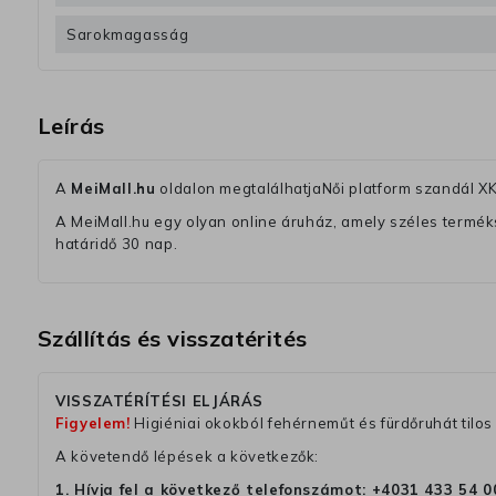
Sarokmagasság
Leírás
A
MeiMall.hu
oldalon megtalálhatjaNői platform szandál X
A MeiMall.hu egy olyan online áruház, amely széles termékská
határidő 30 nap.
Szállítás és visszatérités
VISSZATÉRÍTÉSI ELJÁRÁS
Figyelem!
Higiéniai okokból fehérneműt és fürdőruhát tilos 
A követendő lépések a következők:
1. Hívja fel a következő telefonszámot:
+4031 433 54 0