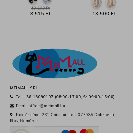
13 100 Ft
8 515 Ft
13 500 Ft
MEIMALL SRL
Tel:
+36 18090107 (
08:00-17:00, S: 09:00-15:00
)
Email:
office@meimall.hu
Raktár címe: 232 Caisului utca, 077085 Dobroesti,
Ilfov, Románia