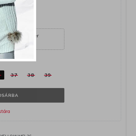
yütt
ajánlat véget ér
17:24:19
k
6
37
38
39
OSÁRBA