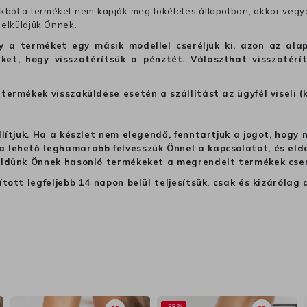
ból a terméket nem kapják meg tökéletes állapotban, akkor vegye 
 elküldjük Önnek.
hogy a terméket egy másik modellel cseréljük ki, azon az 
ket, hogy visszatérítsük a pénztét. Választhat visszatérí
termékek visszaküldése esetén a szállítást az ügyfél viseli (
llítjuk. Ha a készlet nem elegendő, fenntartjuk a jogot, hogy
 lehető leghamarabb felvesszük Önnel a kapcsolatot, és eldön
üldünk Önnek hasonló termékeket a megrendelt termékek cseré
ított legfeljebb 14 napon belül teljesítsük, csak és kizáról
-38%