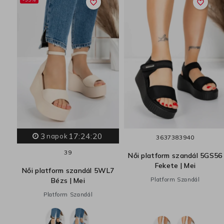
favorite_border
favorite_border
3
17:24:19
napok
36
37
38
39
40
39
Női platform szandál 5GS56
Fekete | Mei
Női platform szandál 5WL7
Bézs | Mei
Platform Szandál
Platform Szandál