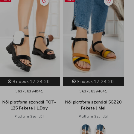
favorite_border
favorite_border
N
3
17:24:19
3
17:24:19
napok
napok
36
37
38
39
40
41
36
37
38
39
40
41
Női platform szandál TOT-
Női platform szandál 5GZ20
125 Fekete | L.Day
Fekete | Mei
Platform Szandál
Platform Szandál