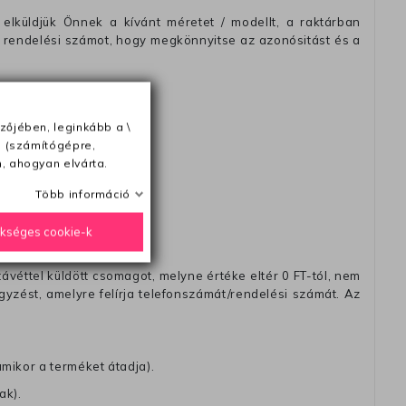
elküldjük Önnek a kívánt méretet / modellt, a raktárban
 rendelési számot, hogy megkönnyitse az azonósitást és a
zőjében, leginkább a \
ésétől számítva
e (számítógépre,
, ahogyan elvárta.
Több információ
ükséges cookie-k
távéttel küldött csomagot, melyne értéke eltér 0 FT-tól, nem
zést, amelyre felírja telefonszámát/rendelési számát. Az
amikor a terméket átadja).
ak).