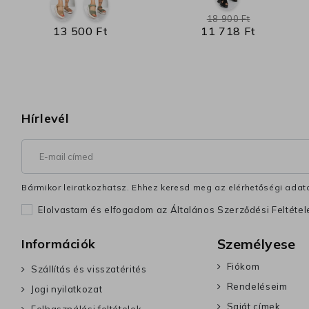
18 900 Ft
13 500 Ft
11 718 Ft
Hírlevél
Bármikor leiratkozhatsz. Ehhez keresd meg az elérhetőségi adata
Elolvastam és elfogadom az Általános Szerződési Feltéte
Személyese
Információk
Fiókom
Szállítás és visszatérités
Rendeléseim
Jogi nyilatkozat
Saját címek