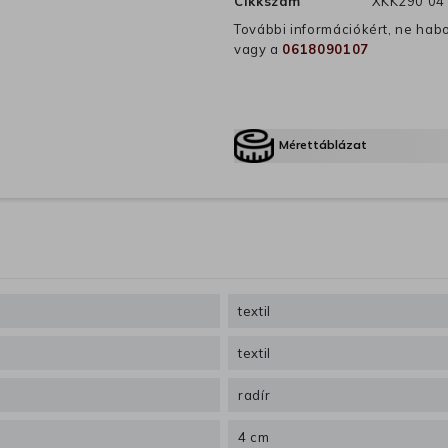
Cikkszám
XKK290 04
További információkért, ne hab
vagy a
0618090107
Mérettáblázat
textil
textil
radír
4 cm