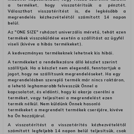
a terméket, hogy visszatérítsük a pénztét.
Választhat visszatérítést is, de legkésőbb a
megrendelés kézhezvételétől számított 14 napon
belül.
Az "ONE SIZE" ruházat univerzális méretű, tehát ezen
termékek visszaküldése esetén a szállítást az ügyfél
viseli (kivéve a hibás termékeket).
A kedvezményes termékeknek lehetnek kis hibái.
A termékeket a rendelkezésre álló készlet szerint
szállítjuk. Ha a készlet nem elegendő, fenntartjuk a
jogot, hogy ne szállítsunk megrendeléseket. Ha egy
megrendelésben szereplő termék már nincs raktáron,
a lehető leghamarabb felvesszük Önnel a
kapcsolatot, és eldönti, hogy ki akarja cserélni a
terméket, vagy teljesíteni a megrendelést ezen
termék nélkül. Nem küldünk Önnek hasonló
termékeket a megrendelt termékek cseréjére, kivéve
ha Ön hozzájárul.
A visszatérítést a visszatérítés kézhezvételétől
számított legfeljebb 14 napon belül teljesítsük, csak