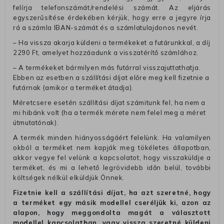
felírja telefonszámát/rendelési számát. Az eljárás
egyszerűsítése érdekében kérjük, hogy erre a jegyre írja
rá a számla IBAN-számát és a számlatulajdonos nevét.
– Ha vissza akarja küldeni a termékeket a futárunkkal, a díj
2290 Ft, amelyet hozzáadunk a visszatérítő számlához.
– A termékeket bármilyen más futárral visszajuttathatja.
Ebben az esetben a szállítási díjat előre meg kell fizetnie a
futárnak (amikor a terméket átadja).
Méretcsere esetén szállítási díjat számitunk fel, ha nem a
mi hibánk volt (ha a termék mérete nem felel meg a méret
útmutatónak).
A termék minden hiányosságáért felelünk. Ha valamilyen
okból a terméket nem kapják meg tökéletes állapotban,
akkor vegye fel velünk a kapcsolatot, hogy visszaküldje a
terméket, és mi a lehető legrövidebb időn belül, további
költségek nélkül elküldjük Önnek.
Fizetnie kell a szállítási díjat, ha azt szeretné, hogy
a terméket egy másik modellel cseréljük ki, azon az
alapon, hogy meggondolta magát a választott
modellel kapcsolatban, vagy vissza szeretné küldeni