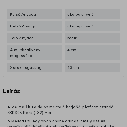
Külső Anyaga
ökológiai velúr
Belső Anyaga
ökológiai velúr
Talp Anyaga
radír
A munkaállvány
4 cm
magassága
Sarokmagasság
13 cm
Leírás
A
MeiMall.hu
oldalon megtalálhatjaNői platform szandál
XKK305 Bézs (L32) Mei
A MeiMall.hu egy olyan online áruház, amely széles
termékskálát kínál nőknek, férfiaknak. Itt cipőket, ruhákat,