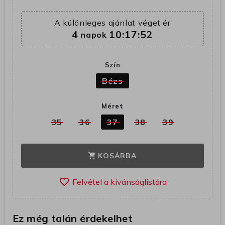
A különleges ajánlat véget ér
4
10:17:52
napok
Szín
Bézs
Méret
35
36
37
38
39
KOSÁRBA
shopping_cart
favorite_border
Ez még talán érdekelhet