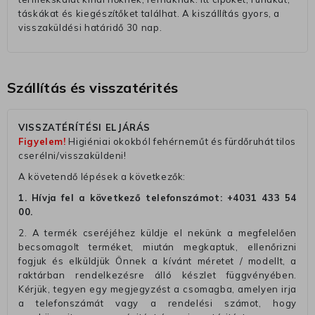
táskákat és kiegészítőket találhat. A kiszállítás gyors, a
visszaküldési határidő 30 nap.
Szállítás és visszatérités
VISSZATÉRÍTÉSI ELJÁRÁS
Figyelem!
Higiéniai okokból fehérneműt és fürdőruhát tilos
cserélni/visszaküldeni!
A követendő lépések a következők:
1. Hívja fel a következő telefonszámot:
+4031 433 54
00
.
2. A termék cseréjéhez küldje el nekünk a megfelelően
becsomagolt terméket, miután megkaptuk, ellenőrizni
fogjuk és elküldjük Önnek a kívánt méretet / modellt, a
raktárban rendelkezésre álló készlet függvényében.
Kérjük, tegyen egy megjegyzést a csomagba, amelyen irja
a telefonszámát vagy a rendelési számot, hogy