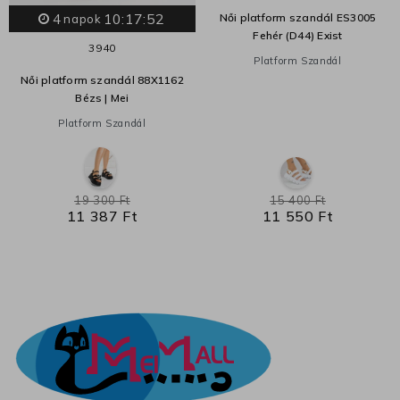
4
10:17:52
Női platform szandál ES3005
napok
Fehér (D44) Exist
39
40
Platform Szandál
Női platform szandál 88X1162
Bézs | Mei
Platform Szandál
19 300 Ft
15 400 Ft
11 387 Ft
11 550 Ft