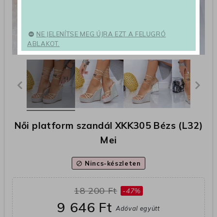
NE JELENÍTSE MEG ÚJRA EZT A FELUGRÓ
ABLAKOT.
Női platform szandál XKK305 Bézs (L32)
Mei
Nincs-készleten
block
18 200 Ft
-47%
9 646 Ft
Adóval együtt