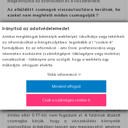
megkönnyitse az azonósitást és a visszatéritést.
Az elküldött csomagok visszautasításra kerülnek, ha
ezeket nem megfelelő módon csomagolják !!
Szállítási díjak:
Irányítsd az adatvédelemedet
– Futár - kézbesítés az ország egész területén, 2-3
Amikor meglátogat bármelyik webhelyet, tárolhatja vagy lekérheti
munkanapon belül a megrendelés e-mailben / sms-ben
az információkat a böngészőjében, leginkább a \ "cookie-k"
történő megerősítésétől számítva
formájában. Ez az információ - ami Önre, preferenciáira vagy
– Szállítás 1700 Ft (+400 Ft utánvéttel)
internetes eszközére (számítógépre, táblagépre vagy mobilra)
vonatkozhat - többnyire arra szolgál, hogy a webhely úgy
– Ingyenes szállítás 31600 Ft feletti megrendeléseknél
működjön, ahogyan elvárta.
(+400 Ft utánvétte)
Több információ
– A kapott termék cseréjéért 3780 Ft szállítási díjat
számolunk fel (oda -vissza út)
Mindent elfogad
Pénzvisszatérítés:
A pénz visszatérítéséhez küldjük a futárt, hogy vegye át
Csak a szükséges cookie-k
Öntől a terméket/termékeket, vagy más futárral is
elküldheti. Olyan utávéttel küldött csomagot, melyne
értéke eltér 0 FT-tól, nem fogadunk el. A futárnak átadott
csomagba kérjük, hogy a visszaküldés könnyebb
azonosítása érdekében tegyen egy megjegyzést, amelyre