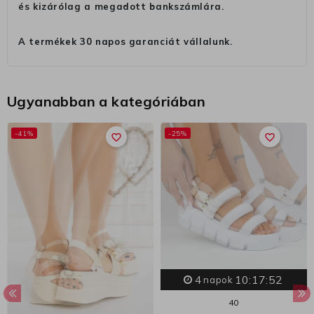
és kizárólag a megadott bankszámlára.
A termékek 30 napos garanciát vállalunk.
Ugyanabban a kategóriában
-41%
-25%
favorite_border
favorite_border
4
10:17:52
napok
40