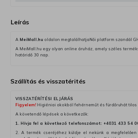
Leírás
A
MeiMall.hu
oldalon megtalálhatjaNői platform szandál 
A MeiMall.hu egy olyan online áruház, amely széles termékská
határidő 30 nap.
Szállítás és visszatérités
VISSZATÉRÍTÉSI ELJÁRÁS
Figyelem!
Higiéniai okokból fehérneműt és fürdőruhát tilos 
A követendő lépések a következők:
1. Hívja fel a következő telefonszámot:
+4031 433 54 0
2. A termék cseréjéhez küldje el nekünk a megfelelően 