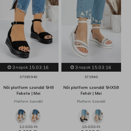
N
3
15:03:15
3
15:03:15
napok
napok
37
38
39
40
37
38
40
Női platform szandál 5H8
Női platform szandál 5HXS8
Fekete | Mei
Fehér | Mei
Platform Szandál
Platform Szandál
12 500 Ft
15 000 Ft