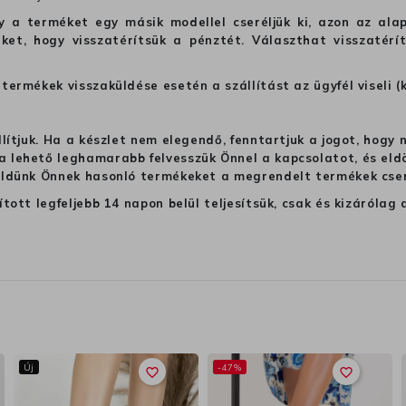
hogy a terméket egy másik modellel cseréljük ki, azon az 
ket, hogy visszatérítsük a pénztét. Választhat visszatérí
termékek visszaküldése esetén a szállítást az ügyfél viseli (
llítjuk. Ha a készlet nem elegendő, fenntartjuk a jogot, hogy
 lehető leghamarabb felvesszük Önnel a kapcsolatot, és eldön
üldünk Önnek hasonló termékeket a megrendelt termékek cseré
ított legfeljebb 14 napon belül teljesítsük, csak és kizáról
Új
-47%
favorite_border
favorite_border