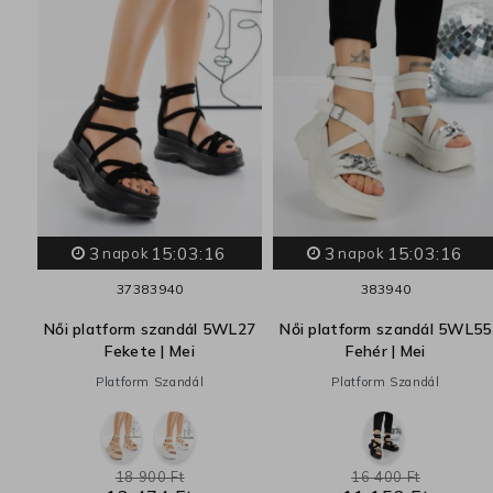
3
15:03:15
3
15:03:15
L55
napok
napok
37
38
39
40
38
39
40
Női platform szandál 5WL27
Női platform szandál 5WL55
Fekete | Mei
Fehér | Mei
Platform Szandál
Platform Szandál
18 900 Ft
16 400 Ft