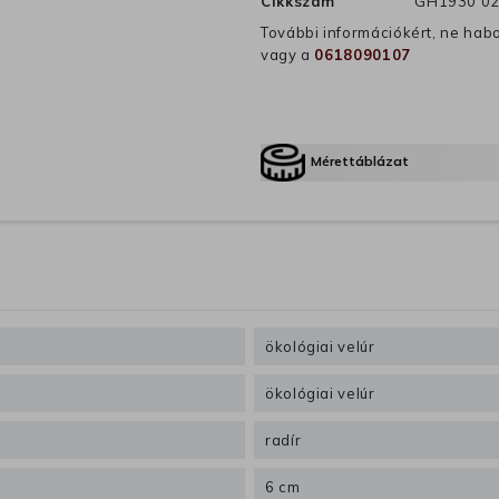
Cikkszám
GH1930 02
További információkért, ne hab
vagy a
0618090107
Mérettáblázat
ökológiai velúr
ökológiai velúr
radír
6 cm