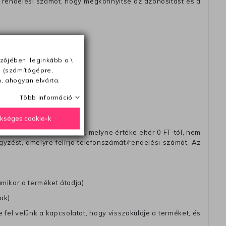
 rendelési számot, hogy megkönnyitse az azonósitást és a
ésétől számítva
zőjében, leginkább a \
e (számítógépre,
, ahogyan elvárta.
Több információ
ükséges cookie-k
távéttel küldött csomagot, melyne értéke eltér 0 FT-tól, nem
zést, amelyre felírja telefonszámát/rendelési számát. Az
amikor a terméket átadja).
ak).
fel velünk a kapcsolatot, hogy visszaküldje a terméket, és