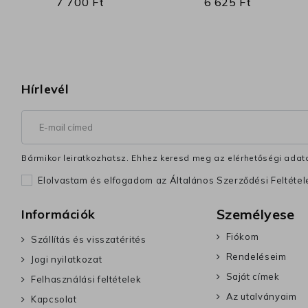
7 700 Ft
6 625 Ft
Hírlevél
Bármikor leiratkozhatsz. Ehhez keresd meg az elérhetőségi adata
Elolvastam és elfogadom az Általános Szerződési Feltéte
Személyese
Információk
Fiókom
Szállítás és visszatérités
Rendeléseim
Jogi nyilatkozat
Saját címek
Felhasználási feltételek
Az utalványaim
Kapcsolat