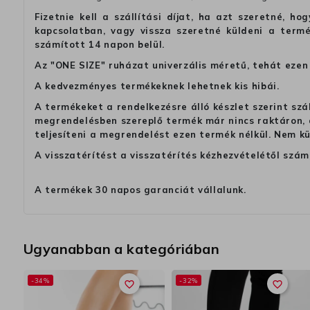
Fizetnie kell a szállítási díjat, ha azt szeretné, 
kapcsolatban, vagy vissza szeretné küldeni a termé
számított 14 napon belül.
Az "ONE SIZE" ruházat univerzális méretű, tehát ezen 
A kedvezményes termékeknek lehetnek kis hibái.
A termékeket a rendelkezésre álló készlet szerint szá
megrendelésben szereplő termék már nincs raktáron, a
teljesíteni a megrendelést ezen termék nélkül. Nem k
A visszatérítést a visszatérítés kézhezvételétől szám
A termékek 30 napos garanciát vállalunk.
Ugyanabban a kategóriában
-34%
-32%
favorite_border
favorite_border