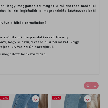
alapon, hogy meggondolta magát a választott modellel
tést is, de legkésőbb a megrendelés kézhezvételétől
kivéve a hibás termékeket).
 ne szállítsunk megrendeléseket. Ha egy
ti, hogy ki akarja cserélni a terméket, vagy
jére, kivéve ha Ön hozzájárul.
ag a megadott bankszámlára.
-23%
-38%
favorite_border
favorite_border