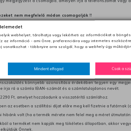
 egy megjegyzést a csomagba, amelyen irja a telefonszámát vagy a
ezeket nem megfelelő módon csomagolják !!
édelemedet
anapon belül a megrendelés e-mailben / sms-ben történő megerősít
lyik webhelyet, tárolhatja vagy lekérheti az információkat a böngés
Ez az információ - ami Önre, preferenciáira vagy internetes eszközér
) vonatkozhat - többnyire arra szolgál, hogy a webhely úgy működjön
0 Ft utánvétte)
nk fel (oda -vissza út)
Mindent elfogad
Csak a sz
től a terméket/termékeket, vagy más futárral is elküldheti. Olyan u
 visszaküldés könnyebb azonosítása érdekében tegyen egy megjegy
re írja rá a számla IBAN-számát és a számlatulajdonos nevét.
j 2290 Ft, amelyet hozzáadunk a visszatérítő számlához.
en az esetben a szállítási díjat előre meg kell fizetnie a futárnak (
mi hibánk volt (ha a termék mérete nem felel meg a méret útmutatón
ból a terméket nem kapják meg tökéletes állapotban, akkor vegye 
 elküldjük Önnek.