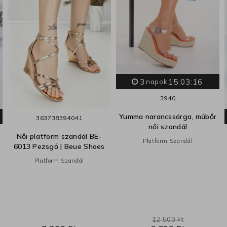
3
15:03:15
napok
39
40
Yumma narancssárga, műbőr
36
37
38
39
40
41
női szandál
Női platform szandál BE-
Platform Szandál
6013 Pezsgő | Beue Shoes
Platform Szandál
12 500 Ft