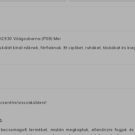
GH1930 Világosbarna (P08) Mei
lát kínál nőknek, férfiaknak. Itt cipőket, ruhákat, táskákat és kiegé
cserélni/visszaküldeni!
0
.
becsomagolt terméket, miután megkaptuk, ellenőrizni fogjuk és 