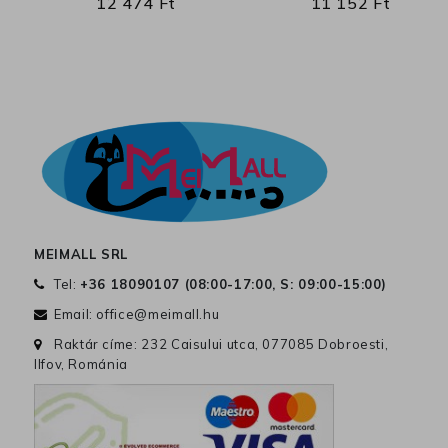
12 474 Ft
11 152 Ft
MEIMALL SRL
Tel:
+36 18090107 (
08:00-17:00, S: 09:00-15:00
)
Email:
office@meimall.hu
Raktár címe: 232 Caisului utca, 077085 Dobroesti,
Ilfov, Románia