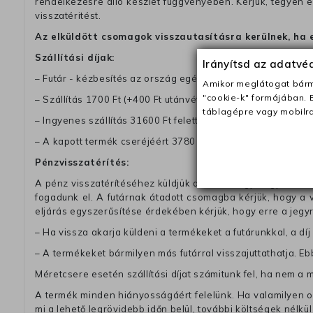
rendelkezésre álló készlet függvényében. Kérjük, tegyen
visszatéritést.
Az elküldött csomagok visszautasításra kerülnek, ha 
Szállítási díjak:
Irányítsd az adatv
– Futár - kézbesítés az ország egész területén, 2-3 munk
Amikor meglátogat bárme
"cookie-k" formájában. 
– Szállítás 1700 Ft (+400 Ft utánvéttel)
táblagépre vagy mobilra
– Ingyenes szállítás 31600 Ft feletti megrendeléseknél (+40
– A kapott termék cseréjéért 3780 Ft szállítási díjat számolu
Pénzvisszatérítés:
A pénz visszatérítéséhez küldjük a futárt, hogy vegye át Ön
fogadunk el. A futárnak átadott csomagba kérjük, hogy a
eljárás egyszerűsítése érdekében kérjük, hogy erre a jegy
– Ha vissza akarja küldeni a termékeket a futárunkkal, a dí
– A termékeket bármilyen más futárral visszajuttathatja. Ebb
Méretcsere esetén szállítási díjat számitunk fel, ha nem a 
A termék minden hiányosságáért felelünk. Ha valamilyen ok
mi a lehető legrövidebb időn belül, további költségek nélkül