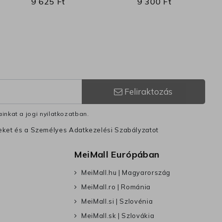
9 625 Ft
9 300 Ft
Feliraktozás
inkat a jogi nyilatkozatban.
leket és a Személyes Adatkezelési Szabályzatot
MeiMall Európában
MeiMall.hu | Magyarország
MeiMall.ro | Románia
MeiMall.si | Szlovénia
MeiMall.sk | Szlovákia