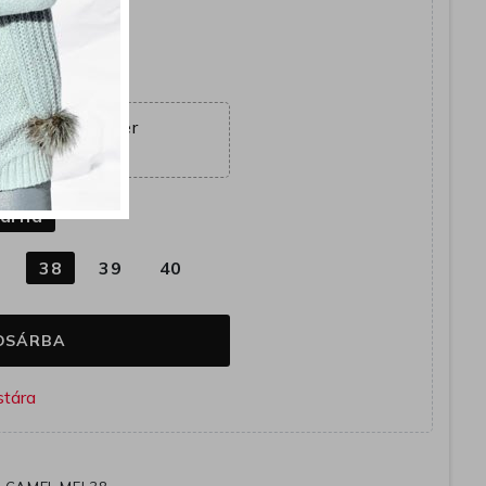
yütt
ajánlat véget ér
15:03:15
k
barna
7
38
39
40
OSÁRBA