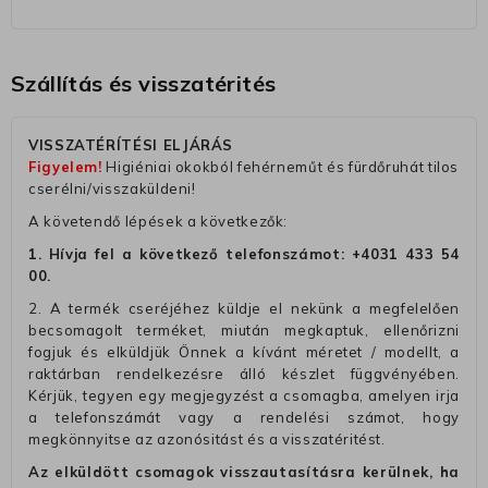
Szállítás és visszatérités
VISSZATÉRÍTÉSI ELJÁRÁS
Figyelem!
Higiéniai okokból fehérneműt és fürdőruhát tilos
cserélni/visszaküldeni!
A követendő lépések a következők:
1. Hívja fel a következő telefonszámot:
+4031 433 54
00
.
2. A termék cseréjéhez küldje el nekünk a megfelelően
becsomagolt terméket, miután megkaptuk, ellenőrizni
fogjuk és elküldjük Önnek a kívánt méretet / modellt, a
raktárban rendelkezésre álló készlet függvényében.
Kérjük, tegyen egy megjegyzést a csomagba, amelyen irja
a telefonszámát vagy a rendelési számot, hogy
megkönnyitse az azonósitást és a visszatéritést.
Az elküldött csomagok visszautasításra kerülnek, ha