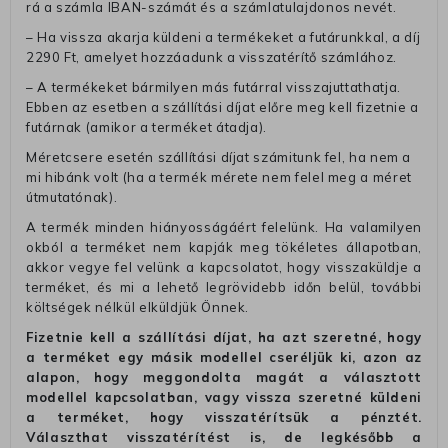
rá a számla IBAN-számát és a számlatulajdonos nevét.
– Ha vissza akarja küldeni a termékeket a futárunkkal, a díj
2290 Ft, amelyet hozzáadunk a visszatérítő számlához.
– A termékeket bármilyen más futárral visszajuttathatja.
Ebben az esetben a szállítási díjat előre meg kell fizetnie a
futárnak (amikor a terméket átadja).
Méretcsere esetén szállítási díjat számitunk fel, ha nem a
mi hibánk volt (ha a termék mérete nem felel meg a méret
útmutatónak).
A termék minden hiányosságáért felelünk. Ha valamilyen
okból a terméket nem kapják meg tökéletes állapotban,
akkor vegye fel velünk a kapcsolatot, hogy visszaküldje a
terméket, és mi a lehető legrövidebb időn belül, további
költségek nélkül elküldjük Önnek.
Fizetnie kell a szállítási díjat, ha azt szeretné, hogy
a terméket egy másik modellel cseréljük ki, azon az
alapon, hogy meggondolta magát a választott
modellel kapcsolatban, vagy vissza szeretné küldeni
a terméket, hogy visszatérítsük a pénztét.
Választhat visszatérítést is, de legkésőbb a