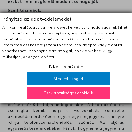
ezeket nem megfelelő módon csomagolják !!
Szállítási díjak:
Irányítsd az adatvédelemedet
– Futár - kézbesítés az ország egész területén, 2-3
munkanapon belül a megrendelés e-mailben / sms-ben
Amikor meglátogat bármelyik webhelyet, tárolhatja vagy lekérheti
történő megerősítésétől számítva
az információkat a böngészőjében, leginkább a \ "cookie-k"
formájában. Ez az információ - ami Önre, preferenciáira vagy
– Szállítás 1700 Ft (+400 Ft utánvéttel)
internetes eszközére (számítógépre, táblagépre vagy mobilra)
– Ingyenes szállítás 31600 Ft feletti megrendeléseknél
vonatkozhat - többnyire arra szolgál, hogy a webhely úgy
(+400 Ft utánvétte)
működjön, ahogyan elvárta.
– A kapott termék cseréjéért 3780 Ft szállítási díjat
Több információ
számolunk fel (oda -vissza út)
Pénzvisszatérítés:
Mindent elfogad
A pénz visszatérítéséhez küldjük a futárt, hogy vegye át
Csak a szükséges cookie-k
Öntől a terméket/termékeket, vagy más futárral is
elküldheti. Olyan utávéttel küldött csomagot, melyne
értéke eltér 0 FT-tól, nem fogadunk el. A futárnak átadott
csomagba kérjük, hogy a visszaküldés könnyebb
azonosítása érdekében tegyen egy megjegyzést, amelyre
felírja telefonszámát/rendelési számát. Az eljárás
egyszerűsítése érdekében kérjük, hogy erre a jegyre írja