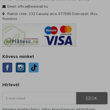
Email:
office@meimall.hu
Raktár címe: 232 Caisului utca, 077085 Dobroesti, Ilfov,
Románia
Kövess minket
Facebook
Instagram
TikTok
Hírlevél
OK
Bármikor leiratkozhatsz. Ehhez keresd meg az elérhetőségi