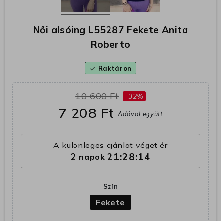
Női alsóing L55287 Fekete Anita
Roberto
Raktáron
check
10 600 Ft
-32%
7 208 Ft
Adóval együtt
A különleges ajánlat véget ér
2
21:28:14
napok
Szín
Fekete