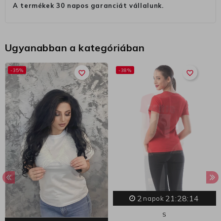
A termékek 30 napos garanciát vállalunk.
Ugyanabban a kategóriában
-35%
-38%
favorite_border
favorite_border
2
21:28:14
napok
S