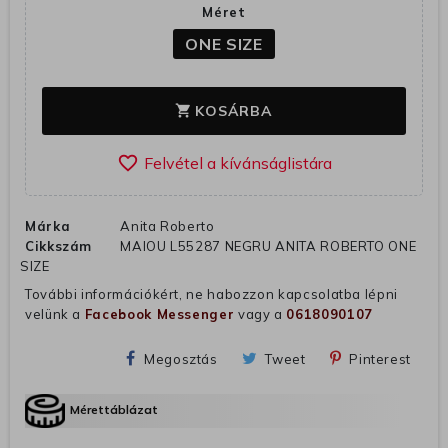
Méret
ONE SIZE
KOSÁRBA
shopping_cart
favorite_border
Márka
Anita Roberto
Cikkszám
MAIOU L55287 NEGRU ANITA ROBERTO ONE
SIZE
További információkért, ne habozzon kapcsolatba lépni
velünk a
Facebook Messenger
vagy a
0618090107
Megosztás
Tweet
Pinterest
Mérettáblázat