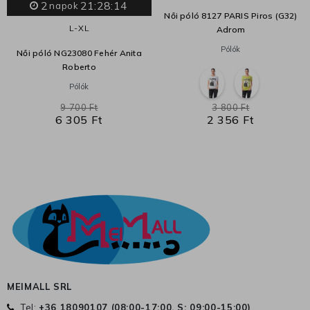
2
21:28:14
napok
Női póló 8127 PARIS Piros (G32)
L-XL
Adrom
Pólók
Női póló NG23080 Fehér Anita
Roberto
Pólók
9 700 Ft
3 800 Ft
6 305 Ft
2 356 Ft
MEIMALL SRL
Tel:
+36 18090107 (
08:00-17:00, S: 09:00-15:00
)