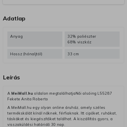
Adatlap
Anyag
32% poliészter
68% viszkóz
Hossz (hónaljtól)
33 cm
Leírás
A
MeiMall.hu
oldalon megtalálhatjaNői alsóing L55287
Fekete Anita Roberto
A MeiMall.hu egy olyan online áruház, amely széles
termékskálát kínál nőknek, férfiaknak. Itt cipőket, ruhákat,
táskákat és kiegészítőket találhat. A kiszállítás gyors, a
visszaküldési határidő 30 nap.