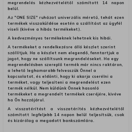
megrendelés kézhezvételétől számított 14 napon
belül.
Az "ONE SIZE" ruházat univerzális méretű, tehát ezen
termékek visszaküldése esetén a szállítást az ügyfél
viseli (kivéve a hibás termékeket).
A kedvezményes termékeknek lehetnek kis hibái.
A termékeket a rendelkezésre álló készlet szerint
szállítjuk. Ha a készlet nem elegendő, fenntartjuk a
jogot, hogy ne szállítsunk megrendeléseket. Ha egy
megrendelésben szereplő termék már nincs raktáron,
a lehető leghamarabb felvesszük Önnel a
kapcsolatot, és eldönti, hogy ki akarja cserélni a
terméket, vagy teljesíteni a megrendelést ezen
termék nélkül. Nem küldünk Önnek hasonló
termékeket a megrendelt termékek cseréjére, kivéve
ha Ön hozzájárul.
A visszatérítést a visszatérítés kézhezvételétől
számított legfeljebb 14 napon belül teljesítsük, csak
és kizárólag a megadott bankszámlára.