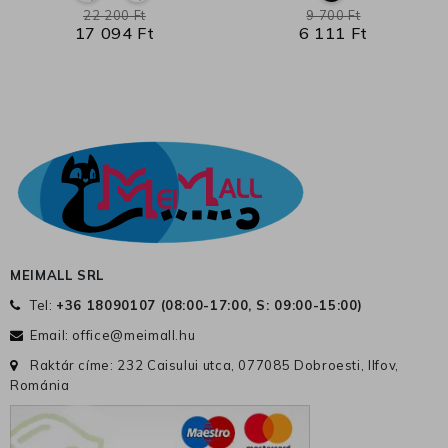
22 200 Ft
9 700 Ft
17 094 Ft
6 111 Ft
MEIMALL SRL
Tel:
+36 18090107 (
08:00-17:00, S: 09:00-15:00
)
Email:
office@meimall.hu
Raktár címe: 232 Caisului utca, 077085 Dobroesti, Ilfov,
Románia