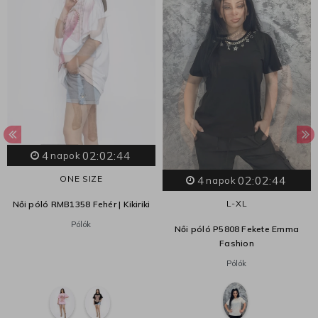
4
02:02:44
napok
4
02:02:44
ONE SIZE
napok
L-XL
Női póló RMB1358 Fehér | Kikiriki
Pólók
Női póló P5808 Fekete Emma
Fashion
Pólók