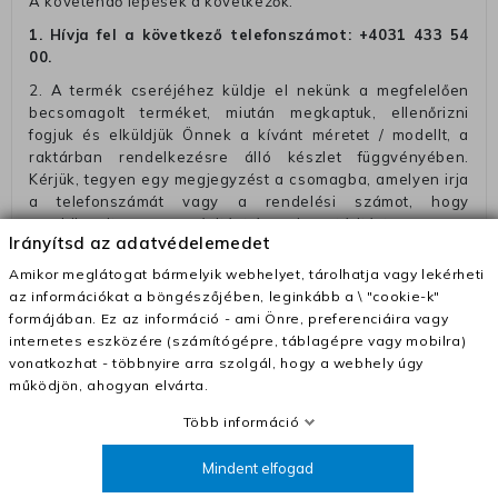
A követendő lépések a következők:
1. Hívja fel a következő telefonszámot:
+4031 433 54
00
.
2. A termék cseréjéhez küldje el nekünk a megfelelően
becsomagolt terméket, miután megkaptuk, ellenőrizni
fogjuk és elküldjük Önnek a kívánt méretet / modellt, a
raktárban rendelkezésre álló készlet függvényében.
Kérjük, tegyen egy megjegyzést a csomagba, amelyen irja
a telefonszámát vagy a rendelési számot, hogy
megkönnyitse az azonósitást és a visszatéritést.
Irányítsd az adatvédelemedet
Az elküldött csomagok visszautasításra kerülnek, ha
Amikor meglátogat bármelyik webhelyet, tárolhatja vagy lekérheti
ezeket nem megfelelő módon csomagolják !!
az információkat a böngészőjében, leginkább a \ "cookie-k"
Szállítási díjak:
formájában. Ez az információ - ami Önre, preferenciáira vagy
internetes eszközére (számítógépre, táblagépre vagy mobilra)
– Futár - kézbesítés az ország egész területén, 2-3
vonatkozhat - többnyire arra szolgál, hogy a webhely úgy
munkanapon belül a megrendelés e-mailben / sms-ben
működjön, ahogyan elvárta.
történő megerősítésétől számítva
Több információ
– Szállítás 1700 Ft (+400 Ft utánvéttel)
– Ingyenes szállítás 31600 Ft feletti megrendeléseknél
Mindent elfogad
(+400 Ft utánvétte)