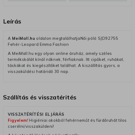
Leírás
A
MeiMall.hu
oldalon megtalálhatjaNői póló SJD92755
Fehér-Leopard Emma Fashion
A MeiMall.hu egy olyan online áruház, amely széles
termékskálát kínál nőknek, férfiaknak. Itt cipőket, ruhákat,
táskákat és kiegészítőket találhat. A kiszállítás gyors, a
visszaküldési határidő 30 nap.
Szállítás és visszatérités
VISSZATÉRÍTÉSI ELJÁRÁS
Figyelem!
Higiéniai okokból fehérneműt és fürdőruhát tilos
cserélni/visszaküldeni!