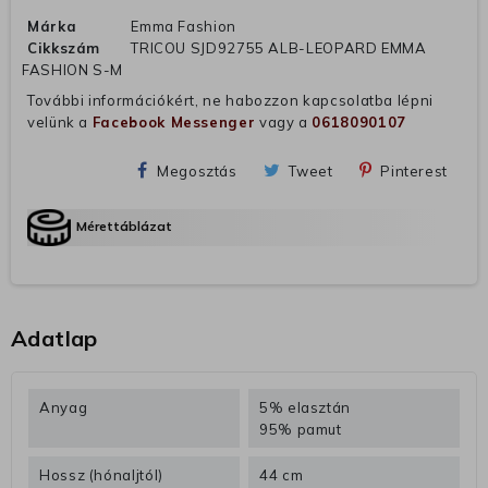
Márka
Emma Fashion
Cikkszám
TRICOU SJD92755 ALB-LEOPARD EMMA
FASHION S-M
További információkért, ne habozzon kapcsolatba lépni
velünk a
Facebook Messenger
vagy a
0618090107
Megosztás
Tweet
Pinterest
Mérettáblázat
Adatlap
Anyag
5% elasztán
95% pamut
Hossz (hónaljtól)
44 cm