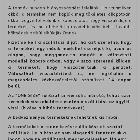
A termék minden hiányosságáért felelünk. Ha valamilyen
okból a terméket nem kapják meg tökéletes állapotban,
akkor vegye fel velünk a kapcsolatot, hogy visszaküldje a
terméket, és mi a lehető legrövidebb időn belül, további
költségek nélkül elküldjük Önnek.
Fizetnie kell a szállítási díjat, ha azt szeretné, hogy
a terméket egy másik modellel cseréljük ki, azon az
alapon, hogy meggondolta magát a választott
modellel kapcsolatban, vagy vissza szeretné küldeni
a terméket, hogy visszatérítsük a pénztét.
Választhat visszatérítést is, de legkésőbb a
megrendelés kézhezvételétől számított 14 napon
belül.
Az "ONE SIZE" ruházat univerzális méretű, tehát ezen
termékek visszaküldése esetén a szállítást az ügyfél
viseli (kivéve a hibás termékeket).
A kedvezményes termékeknek lehetnek kis hibái.
A termékeket a rendelkezésre álló készlet szerint
szállítjuk. Ha a készlet nem elegendő, fenntartjuk a
jogot, hogy ne szállítsunk megrendeléseket. Ha egy