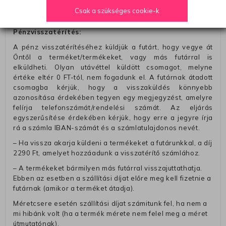
– A kapott termék cseréjéért 3780 Ft szállítási díjat
Csak a szükséges cookie-k
számolunk fel (oda -vissza út)
Pénzvisszatérítés:
A pénz visszatérítéséhez küldjük a futárt, hogy vegye át
Öntől a terméket/termékeket, vagy más futárral is
elküldheti. Olyan utávéttel küldött csomagot, melyne
értéke eltér 0 FT-tól, nem fogadunk el. A futárnak átadott
csomagba kérjük, hogy a visszaküldés könnyebb
azonosítása érdekében tegyen egy megjegyzést, amelyre
felírja telefonszámát/rendelési számát. Az eljárás
egyszerűsítése érdekében kérjük, hogy erre a jegyre írja
rá a számla IBAN-számát és a számlatulajdonos nevét.
– Ha vissza akarja küldeni a termékeket a futárunkkal, a díj
2290 Ft, amelyet hozzáadunk a visszatérítő számlához.
– A termékeket bármilyen más futárral visszajuttathatja.
Ebben az esetben a szállítási díjat előre meg kell fizetnie a
futárnak (amikor a terméket átadja).
Méretcsere esetén szállítási díjat számitunk fel, ha nem a
mi hibánk volt (ha a termék mérete nem felel meg a méret
útmutatónak).