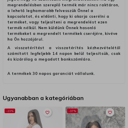
megrendelésben szereplő termék már nincs raktáron,
a lehető leghamarabb felvesszük Önnel a
kapcsolatot, és eldönti, hogy ki akarja cserélni a
terméket, vagy teljesíteni a megrendelést ezen
termék nélkül. Nem küldünk Önnek hasonló
termékeket a megrendelt termékek cseréjére, kivéve
ha Ön hozzájárul.
A visszatérítést a visszatérítés kézhezvételétől
számított legfeljebb 14 napon belül teljesítsük, csak
és kizárólag a megadott bankszámlára.
A termékek 30 napos garanciát vállalunk.
Ugyanabban a kategóriában
-23%
-37%
favorite_border
favorite_border