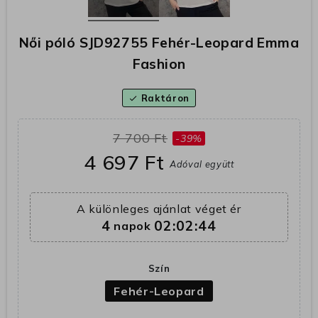
Női póló SJD92755 Fehér-Leopard Emma
Fashion
Raktáron
check
7 700 Ft
-39%
4 697 Ft
Adóval együtt
A különleges ajánlat véget ér
4
02:02:44
napok
Szín
Fehér-Leopard