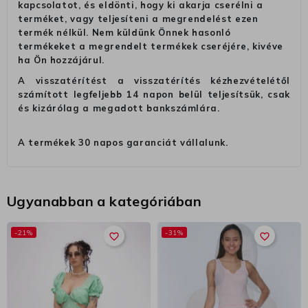
kapcsolatot, és eldönti, hogy ki akarja cserélni a
terméket, vagy teljesíteni a megrendelést ezen
termék nélkül. Nem küldünk Önnek hasonló
termékeket a megrendelt termékek cseréjére, kivéve
ha Ön hozzájárul.
A visszatérítést a visszatérítés kézhezvételétől
számított legfeljebb 14 napon belül teljesítsük, csak
és kizárólag a megadott bankszámlára.
A termékek 30 napos garanciát vállalunk.
Ugyanabban a kategóriában
-21%
-31%
favorite_border
favorite_border