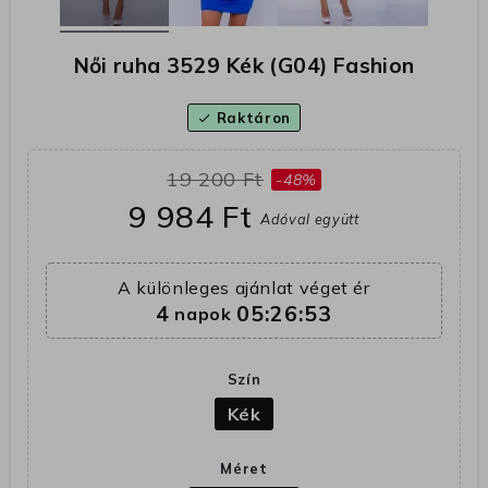
Női ruha 3529 Kék (G04) Fashion
Raktáron
check
19 200 Ft
-48%
9 984 Ft
Adóval együtt
A különleges ajánlat véget ér
4
05:26:52
napok
Szín
Kék
Méret