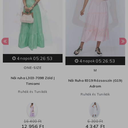
4
05:26:52
napok
4
05:26:52
napok
ONE-SIZE
M
Női ruha L303-7098 Zöld |
Női Ruha 8319 Rózsaszín (G19)
Timiami
Adrom
Ruhák és Tunikák
Ruhák és Tunikák
16 400 Ft
6 300 Ft
12 956 Ft
4 347 Ft