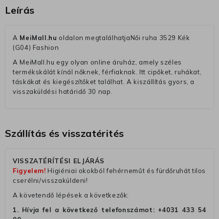
Leírás
A
MeiMall.hu
oldalon megtalálhatjaNői ruha 3529 Kék
(G04) Fashion
A MeiMall.hu egy olyan online áruház, amely széles
termékskálát kínál nőknek, férfiaknak. Itt cipőket, ruhákat,
táskákat és kiegészítőket találhat. A kiszállítás gyors, a
visszaküldési határidő 30 nap.
Szállítás és visszatérités
VISSZATÉRÍTÉSI ELJÁRÁS
Figyelem!
Higiéniai okokból fehérneműt és fürdőruhát tilos
cserélni/visszaküldeni!
A követendő lépések a következők:
1. Hívja fel a következő telefonszámot:
+4031 433 54