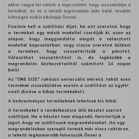
akkor vegye fel velünk a kapcsolatot, hogy visszaküldje a
terméket, és mi a lehető legrövidebb időn belül, további
költségek nélkül elküldjük Önnek.
Fizetnie kell a szállítási díjat, ha azt szeretné, hogy
a terméket egy másik modellel cseréljük ki, azon az
alapon, hogy meggondolta magát a választott
modellel kapcsolatban, vagy vissza szeretné küldeni
a terméket, hogy visszatérítsük a pénztét.
Választhat visszatérítést is, de legkésőbb a
megrendelés kézhezvételétől számított 14 napon
belül.
Az "ONE SIZE" ruházat univerzális méretű, tehát ezen
termékek visszaküldése esetén a szállítást az ügyfél
viseli (kivéve a hibás termékeket).
A kedvezményes termékeknek lehetnek kis hibái.
A termékeket a rendelkezésre álló készlet szerint
szállítjuk. Ha a készlet nem elegendő, fenntartjuk a
jogot, hogy ne szállítsunk megrendeléseket. Ha egy
megrendelésben szereplő termék már nincs raktáron,
a lehető leghamarabb felvesszük Önnel a