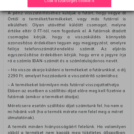
Csak a szükséges cookie-k
Pénzvisszatérítés:
A pénz visszatérítéséhez küldjük a futárt, hogy vegye át
Öntől a terméket/termékeket, vagy más futárral is
elküldheti. Olyan utávéttel küldött csomagot, melyne
értéke eltér 0 FT-tól, nem fogadunk el. A futárnak átadott
csomagba kérjük, hogy a visszaküldés könnyebb
azonosítása érdekében tegyen egy megjegyzést, amelyre
felírja telefonszámát/rendelési számát. Az eljárás
egyszerűsítése érdekében kérjük, hogy erre a jegyre írja
rá a számla IBAN-számát és a számlatulajdonos nevét.
– Ha vissza akarja küldeni a termékeket a futárunkkal, a díj
2290 Ft, amelyet hozzáadunk a visszatérítő számlához.
– A termékeket bármilyen más futárral visszajuttathatja.
Ebben az esetben a szállítási díjat előre meg kell fizetnie a
futárnak (amikor a terméket átadja).
Méretcsere esetén szállítási díjat számitunk fel, ha nem a
mi hibánk volt (ha a termék mérete nem felel meg a méret
útmutatónak).
A termék minden hiányosságáért felelünk. Ha valamilyen
okból a terméket nem kapják meg tökéletes állapotban,