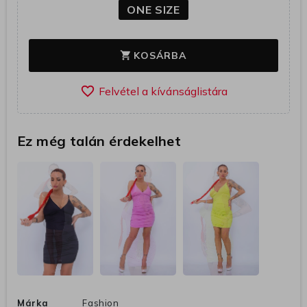
ONE SIZE
KOSÁRBA
shopping_cart
favorite_border
Ez még talán érdekelhet
Márka
Fashion