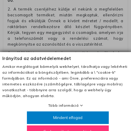
00
.
2. A termék cseréjéhez küldje el nekünk a megfelelően
becsomagolt terméket, miután megkaptuk, ellenőrizni
fogjuk és elküldjük Önnek a kívánt méretet / modellt, a
raktárban rendelkezésre álló készlet függvényében.
Kérjük, tegyen egy megjegyzést a csomagba, amelyen irja
a telefonszámát vagy a rendelési számot, hogy
megkönnyitse az azonósitást és a visszatéritést.
Az elküldött csomagok visszautasításra kerülnek, ha
Irányítsd az adatvédelemedet
ezeket nem megfelelő módon csomagolják !!
Amikor meglátogat bármelyik webhelyet, tárolhatja vagy lekérheti
Szállítási díjak:
az információkat a böngészőjében, leginkább a \ "cookie-k"
– Futár - kézbesítés az ország egész területén, 2-3
formájában. Ez az információ - ami Önre, preferenciáira vagy
munkanapon belül a megrendelés e-mailben / sms-ben
internetes eszközére (számítógépre, táblagépre vagy mobilra)
történő megerősítésétől számítva
vonatkozhat - többnyire arra szolgál, hogy a webhely úgy
működjön, ahogyan elvárta.
– Szállítás 1700 Ft (+400 Ft utánvéttel)
Több információ
– Ingyenes szállítás 31600 Ft feletti megrendeléseknél
(+400 Ft utánvétte)
Mindent elfogad
– A kapott termék cseréjéért 3780 Ft szállítási díjat
számolunk fel (oda -vissza út)