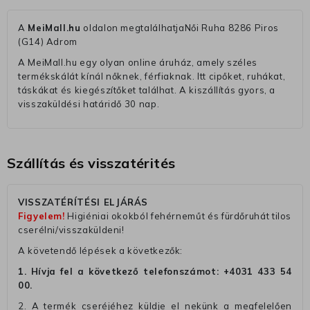
A
MeiMall.hu
oldalon megtalálhatjaNői Ruha 8286 Piros
(G14) Adrom
A MeiMall.hu egy olyan online áruház, amely széles
termékskálát kínál nőknek, férfiaknak. Itt cipőket, ruhákat,
táskákat és kiegészítőket találhat. A kiszállítás gyors, a
visszaküldési határidő 30 nap.
Szállítás és visszatérités
VISSZATÉRÍTÉSI ELJÁRÁS
Figyelem!
Higiéniai okokból fehérneműt és fürdőruhát tilos
cserélni/visszaküldeni!
A követendő lépések a következők:
1. Hívja fel a következő telefonszámot:
+4031 433 54
00
.
2. A termék cseréjéhez küldje el nekünk a megfelelően