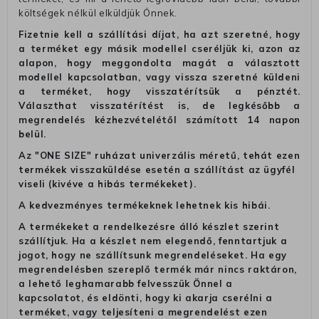
költségek nélkül elküldjük Önnek.
Fizetnie kell a szállítási díjat, ha azt szeretné, hogy
a terméket egy másik modellel cseréljük ki, azon az
alapon, hogy meggondolta magát a választott
modellel kapcsolatban, vagy vissza szeretné küldeni
a terméket, hogy visszatérítsük a pénztét.
Választhat visszatérítést is, de legkésőbb a
megrendelés kézhezvételétől számított 14 napon
belül.
Az "ONE SIZE" ruházat univerzális méretű, tehát ezen
termékek visszaküldése esetén a szállítást az ügyfél
viseli (kivéve a hibás termékeket).
A kedvezményes termékeknek lehetnek kis hibái.
A termékeket a rendelkezésre álló készlet szerint
szállítjuk. Ha a készlet nem elegendő, fenntartjuk a
jogot, hogy ne szállítsunk megrendeléseket. Ha egy
megrendelésben szereplő termék már nincs raktáron,
a lehető leghamarabb felvesszük Önnel a
kapcsolatot, és eldönti, hogy ki akarja cserélni a
terméket, vagy teljesíteni a megrendelést ezen