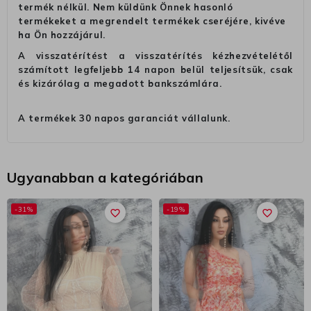
termék nélkül. Nem küldünk Önnek hasonló
termékeket a megrendelt termékek cseréjére, kivéve
ha Ön hozzájárul.
A visszatérítést a visszatérítés kézhezvételétől
számított legfeljebb 14 napon belül teljesítsük, csak
és kizárólag a megadott bankszámlára.
A termékek 30 napos garanciát vállalunk.
Ugyanabban a kategóriában
-31%
-19%
favorite_border
favorite_border