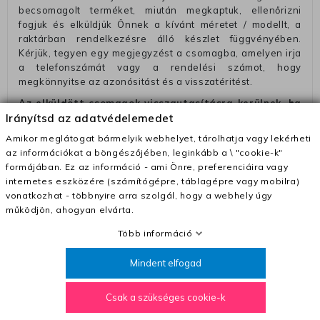
becsomagolt terméket, miután megkaptuk, ellenőrizni
fogjuk és elküldjük Önnek a kívánt méretet / modellt, a
raktárban rendelkezésre álló készlet függvényében.
Kérjük, tegyen egy megjegyzést a csomagba, amelyen irja
a telefonszámát vagy a rendelési számot, hogy
megkönnyitse az azonósitást és a visszatéritést.
Az elküldött csomagok visszautasításra kerülnek, ha
Irányítsd az adatvédelemedet
ezeket nem megfelelő módon csomagolják !!
Amikor meglátogat bármelyik webhelyet, tárolhatja vagy lekérheti
Szállítási díjak:
az információkat a böngészőjében, leginkább a \ "cookie-k"
– Futár - kézbesítés az ország egész területén, 2-3
formájában. Ez az információ - ami Önre, preferenciáira vagy
munkanapon belül a megrendelés e-mailben / sms-ben
internetes eszközére (számítógépre, táblagépre vagy mobilra)
történő megerősítésétől számítva
vonatkozhat - többnyire arra szolgál, hogy a webhely úgy
működjön, ahogyan elvárta.
– Szállítás 1700 Ft (+400 Ft utánvéttel)
– Ingyenes szállítás 31600 Ft feletti megrendeléseknél
Több információ
(+400 Ft utánvétte)
Mindent elfogad
– A kapott termék cseréjéért 3780 Ft szállítási díjat
számolunk fel (oda -vissza út)
Csak a szükséges cookie-k
Pénzvisszatérítés: