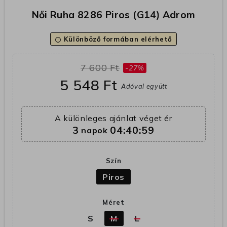
Női Ruha 8286 Piros (G14) Adrom
Különböző formában elérhető
error_outline
7 600 Ft
-27%
5 548 Ft
Adóval együtt
A különleges ajánlat véget ér
3
04:40:59
napok
Szín
Piros
Méret
S
M
L