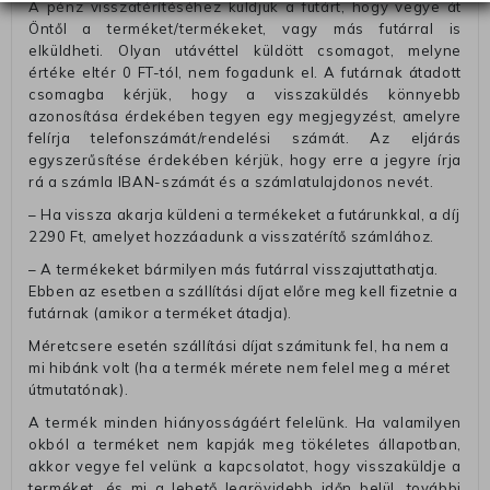
A pénz visszatérítéséhez küldjük a futárt, hogy vegye át
Öntől a terméket/termékeket, vagy más futárral is
elküldheti. Olyan utávéttel küldött csomagot, melyne
értéke eltér 0 FT-tól, nem fogadunk el. A futárnak átadott
csomagba kérjük, hogy a visszaküldés könnyebb
azonosítása érdekében tegyen egy megjegyzést, amelyre
felírja telefonszámát/rendelési számát. Az eljárás
egyszerűsítése érdekében kérjük, hogy erre a jegyre írja
rá a számla IBAN-számát és a számlatulajdonos nevét.
– Ha vissza akarja küldeni a termékeket a futárunkkal, a díj
2290 Ft, amelyet hozzáadunk a visszatérítő számlához.
– A termékeket bármilyen más futárral visszajuttathatja.
Ebben az esetben a szállítási díjat előre meg kell fizetnie a
futárnak (amikor a terméket átadja).
Méretcsere esetén szállítási díjat számitunk fel, ha nem a
mi hibánk volt (ha a termék mérete nem felel meg a méret
útmutatónak).
A termék minden hiányosságáért felelünk. Ha valamilyen
okból a terméket nem kapják meg tökéletes állapotban,
akkor vegye fel velünk a kapcsolatot, hogy visszaküldje a
terméket, és mi a lehető legrövidebb időn belül, további