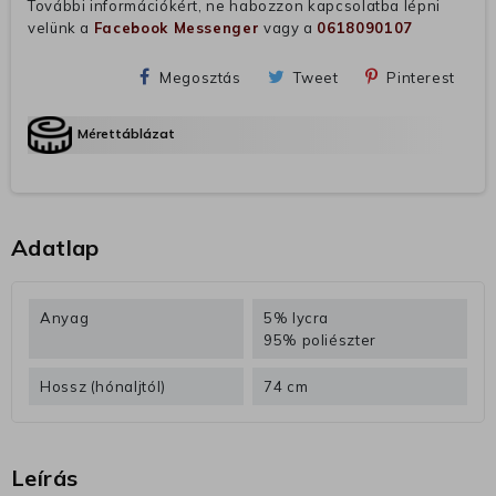
További információkért, ne habozzon kapcsolatba lépni
velünk a
Facebook Messenger
vagy a
0618090107
Megosztás
Tweet
Pinterest
Mérettáblázat
Adatlap
Anyag
5% lycra
95% poliészter
Hossz (hónaljtól)
74 cm
Leírás