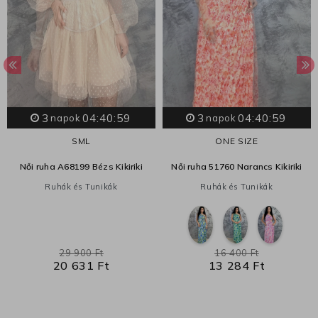
3
04:40:59
3
04:40:59
napok
napok
S
M
L
ONE SIZE
Női ruha A68199 Bézs Kikiriki
Női ruha 51760 Narancs Kikiriki
Ruhák és Tunikák
Ruhák és Tunikák
29 900 Ft
16 400 Ft
20 631 Ft
13 284 Ft