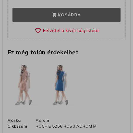
KOSÁRBA
shopping_cart
favorite_border
Ez még talán érdekelhet
Márka
Adrom
Cikkszám
ROCHIE 8286 ROSU ADROM M