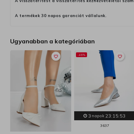
A visszatérítést a visszatérítés kézhezvételétől szám
A termékek 30 napos garanciát vállalunk.
Ugyanabban a kategóriában
-46%
favorite_border
favorite_border
3
23:15:52
napok
36
37
49