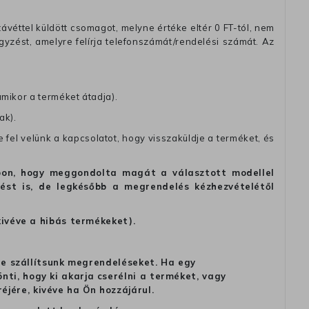
távéttel küldött csomagot, melyne értéke eltér 0 FT-tól, nem
zést, amelyre felírja telefonszámát/rendelési számát. Az
amikor a terméket átadja).
ak).
fel velünk a kapcsolatot, hogy visszaküldje a terméket, és
alapon, hogy meggondolta magát a választott modellel
tést is, de legkésőbb a megrendelés kézhezvételétől
kivéve a hibás termékeket).
 ne szállítsunk megrendeléseket. Ha egy
ti, hogy ki akarja cserélni a terméket, vagy
jére, kivéve ha Ön hozzájárul.