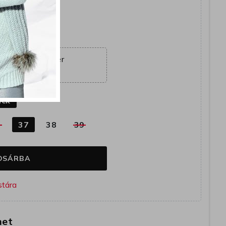
együtt
ajánlat véget ér
23:15:52
k
ack
6
37
38
39
OSÁRBA
het