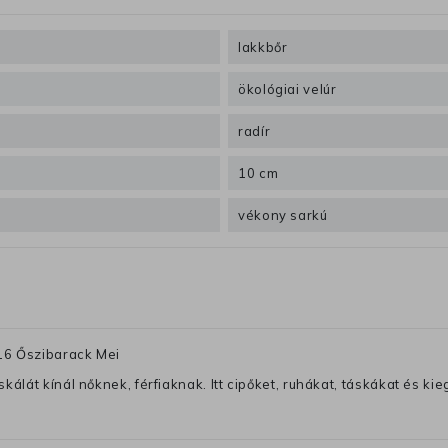
lakkbőr
ökológiai velúr
radír
10 cm
vékony sarkú
16 Őszibarack Mei
lát kínál nőknek, férfiaknak. Itt cipőket, ruhákat, táskákat és kiegé