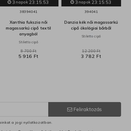
3
23:15:52
3
23:15:52
napok
napok
m
38
39
40
41
39
40
41
Xanthia fukszia női
Danzia kék női magassarkú
magassarkú cipő textil
cipő ökológiai bőrből
anyagból
Stiletto cipő
Stiletto cipő
8 700 Ft
12 200 Ft
5 916 Ft
3 782 Ft
Feliraktozás
inkat a jogi nyilatkozatban.