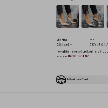
Márka
Mei
Cikkszám
2SY16 04 
További információkért, ne hab
vagy a
0618090107
Mérettáblázat