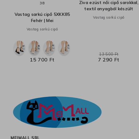
Ziva ezüst női cipő sarokkal,
38
textil anyagból készült
Vastag sarkú cipő 5XKK85
Vastag sarkú cipő
Fehér | Mei
Vastag sarkú cipő
13 500 Ft
15 700 Ft
7 290 Ft
MEIMALL SRL