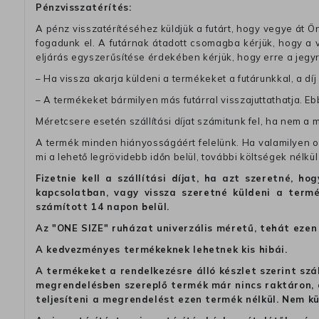
Pénzvisszatérítés:
A pénz visszatérítéséhez küldjük a futárt, hogy vegye át Ön
fogadunk el. A futárnak átadott csomagba kérjük, hogy a
eljárás egyszerűsítése érdekében kérjük, hogy erre a jegy
– Ha vissza akarja küldeni a termékeket a futárunkkal, a dí
– A termékeket bármilyen más futárral visszajuttathatja. Ebb
Méretcsere esetén szállítási díjat számitunk fel, ha nem a 
A termék minden hiányosságáért felelünk. Ha valamilyen ok
mi a lehető legrövidebb időn belül, további költségek nélkül
Fizetnie kell a szállítási díjat, ha azt szeretné, 
kapcsolatban, vagy vissza szeretné küldeni a termé
számított 14 napon belül.
Az "ONE SIZE" ruházat univerzális méretű, tehát ezen 
A kedvezményes termékeknek lehetnek kis hibái.
A termékeket a rendelkezésre álló készlet szerint szá
megrendelésben szereplő termék már nincs raktáron, a
teljesíteni a megrendelést ezen termék nélkül. Nem k