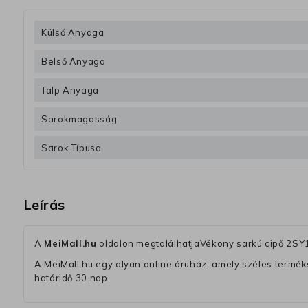
Külső Anyaga
Belső Anyaga
Talp Anyaga
Sarokmagasság
Sarok Típusa
Leírás
A
MeiMall.hu
oldalon megtalálhatjaVékony sarkú cipő 2SY
A MeiMall.hu egy olyan online áruház, amely széles termékská
határidő 30 nap.