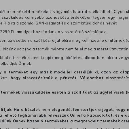
től a terméket/termékeket, vagy más futárral is elküldheti. Olyan u
 visszaküldés könnyebb azonosítása érdekében tegyen egy megjegy
re írja rá a számla IBAN-számát és a számlatulajdonos nevét.
j 2290 Ft, amelyet hozzáadunk a visszatérítő számlához.
en az esetben a szállítási díjat előre meg kell fizetnie a futárnak (
mi hibánk volt (ha a termék mérete nem felel meg a méret útmutatón
ból a terméket nem kapják meg tökéletes állapotban, akkor vegye 
 elküldjük Önnek.
hogy a terméket egy másik modellel cseréljük ki, azon az 
ket, hogy visszatérítsük a pénztét. Választhat visszatérí
termékek visszaküldése esetén a szállítást az ügyfél viseli (
llítjuk. Ha a készlet nem elegendő, fenntartjuk a jogot, hogy
 lehető leghamarabb felvesszük Önnel a kapcsolatot, és eldön
üldünk Önnek hasonló termékeket a megrendelt termékek cseré