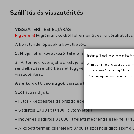
Szállítás és visszatérités
VISSZATÉRÍTÉSI ELJÁRÁS
Figyelem!
Higiéniai okokból fehérneműt és fürdőruhát tilos 
A követendő lépések a következők:
1. Hívja fel a következő telefonszámot:
+4031 433 54 0
Irányítsd az adatv
2. A termék cseréjéhez küldje el nekünk a megfelelően 
Amikor meglátogat bárme
rendelkezésre álló készlet függvényében. Kérjük, tegyen
"cookie-k" formájában. 
visszatéritést.
táblagépre vagy mobilra
Az elküldött csomagok visszautasításra kerülnek, ha 
Szállítási díjak:
– Futár - kézbesítés az ország egész területén, 2-3 munk
– Szállítás 1700 Ft (+400 Ft utánvéttel)
– Ingyenes szállítás 31600 Ft feletti megrendeléseknél (+40
– A kapott termék cseréjéért 3780 Ft szállítási díjat számolu