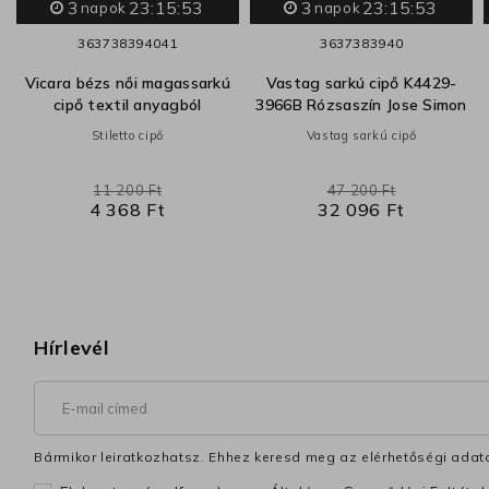
3
23:15:52
3
23:15:52
napok
napok
36
37
38
39
40
41
36
37
38
39
40
Vicara bézs női magassarkú
Vastag sarkú cipő K4429-
cipő textil anyagból
3966B Rózsaszín Jose Simon
Stiletto cipő
Vastag sarkú cipő
11 200 Ft
47 200 Ft
4 368 Ft
32 096 Ft
Hírlevél
Bármikor leiratkozhatsz. Ehhez keresd meg az elérhetőségi adata