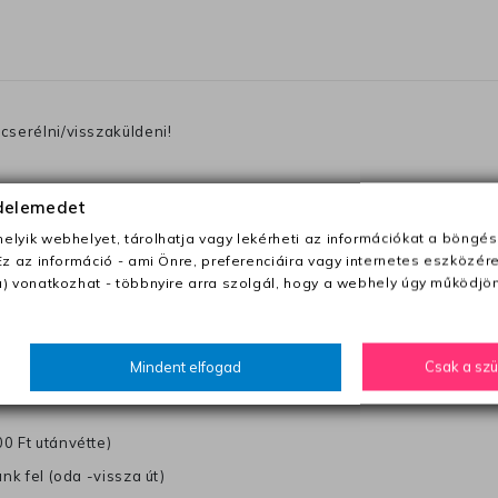
cserélni/visszaküldeni!
0
.
édelemedet
becsomagolt terméket, miután megkaptuk, ellenőrizni fogjuk és 
lyik webhelyet, tárolhatja vagy lekérheti az információkat a böngés
 egy megjegyzést a csomagba, amelyen irja a telefonszámát vagy a
Ez az információ - ami Önre, preferenciáira vagy internetes eszközér
) vonatkozhat - többnyire arra szolgál, hogy a webhely úgy működjön
ezeket nem megfelelő módon csomagolják !!
Mindent elfogad
Csak a sz
anapon belül a megrendelés e-mailben / sms-ben történő megerősít
0 Ft utánvétte)
nk fel (oda -vissza út)