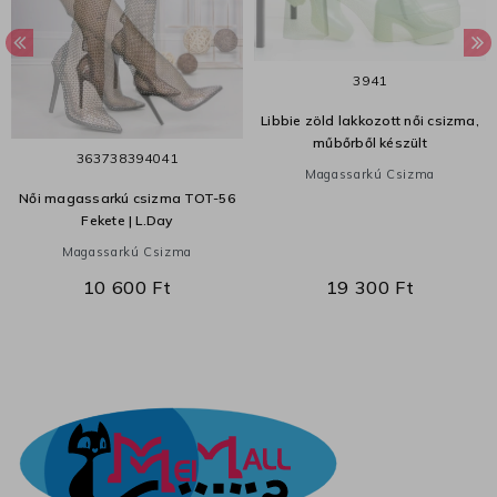
39
41
Libbie zöld lakkozott női csizma,
műbőrből készült
36
37
38
39
40
41
Magassarkú Csizma
Női magassarkú csizma TOT-56
Fekete | L.Day
Magassarkú Csizma
10 600 Ft
19 300 Ft