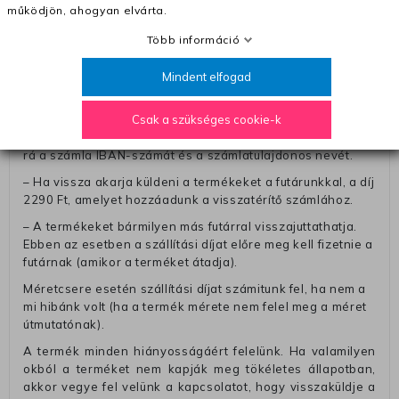
működjön, ahogyan elvárta.
A pénz visszatérítéséhez küldjük a futárt, hogy vegye át
Öntől a terméket/termékeket, vagy más futárral is
Több információ
elküldheti. Olyan utávéttel küldött csomagot, melyne
értéke eltér 0 FT-tól, nem fogadunk el. A futárnak átadott
Mindent elfogad
csomagba kérjük, hogy a visszaküldés könnyebb
azonosítása érdekében tegyen egy megjegyzést, amelyre
Csak a szükséges cookie-k
felírja telefonszámát/rendelési számát. Az eljárás
egyszerűsítése érdekében kérjük, hogy erre a jegyre írja
rá a számla IBAN-számát és a számlatulajdonos nevét.
– Ha vissza akarja küldeni a termékeket a futárunkkal, a díj
2290 Ft, amelyet hozzáadunk a visszatérítő számlához.
– A termékeket bármilyen más futárral visszajuttathatja.
Ebben az esetben a szállítási díjat előre meg kell fizetnie a
futárnak (amikor a terméket átadja).
Méretcsere esetén szállítási díjat számitunk fel, ha nem a
mi hibánk volt (ha a termék mérete nem felel meg a méret
útmutatónak).
A termék minden hiányosságáért felelünk. Ha valamilyen
okból a terméket nem kapják meg tökéletes állapotban,
akkor vegye fel velünk a kapcsolatot, hogy visszaküldje a