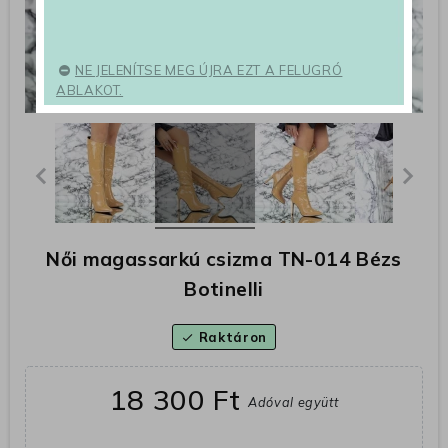
NE JELENÍTSE MEG ÚJRA EZT A FELUGRÓ
ABLAKOT.
Női magassarkú csizma TN-014 Bézs
Botinelli
Raktáron
check
18 300 Ft
Adóval együtt