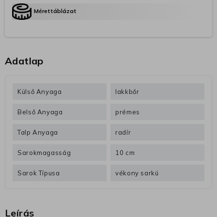
Mérettáblázat
Adatlap
Külső Anyaga
lakkbőr
Belső Anyaga
prémes
Talp Anyaga
radír
Sarokmagasság
10 cm
Sarok Típusa
vékony sarkú
Leírás