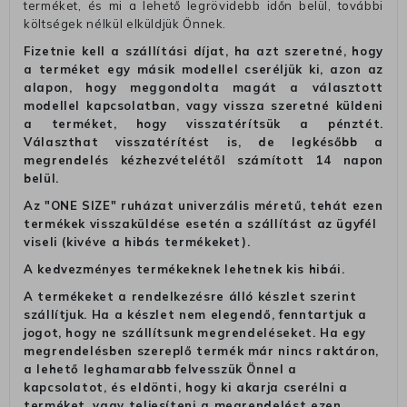
terméket, és mi a lehető legrövidebb időn belül, további
költségek nélkül elküldjük Önnek.
Fizetnie kell a szállítási díjat, ha azt szeretné, hogy
a terméket egy másik modellel cseréljük ki, azon az
alapon, hogy meggondolta magát a választott
modellel kapcsolatban, vagy vissza szeretné küldeni
a terméket, hogy visszatérítsük a pénztét.
Választhat visszatérítést is, de legkésőbb a
megrendelés kézhezvételétől számított 14 napon
belül.
Az "ONE SIZE" ruházat univerzális méretű, tehát ezen
termékek visszaküldése esetén a szállítást az ügyfél
viseli (kivéve a hibás termékeket).
A kedvezményes termékeknek lehetnek kis hibái.
A termékeket a rendelkezésre álló készlet szerint
szállítjuk. Ha a készlet nem elegendő, fenntartjuk a
jogot, hogy ne szállítsunk megrendeléseket. Ha egy
megrendelésben szereplő termék már nincs raktáron,
a lehető leghamarabb felvesszük Önnel a
kapcsolatot, és eldönti, hogy ki akarja cserélni a
terméket, vagy teljesíteni a megrendelést ezen