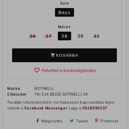
Szín
Bézs
Méret
36
37
38
39
40
KOSÁRBA
shopping_cart
favorite_border
Márka
BOTINELLI
Cikkszám
TN-014 BEIGE BOTINELLI 38
További információkért, ne habozzon kapcsolatba lépni
velünk a
Facebook Messenger
vagy a
0618090107
Megosztás
Tweet
Pinterest