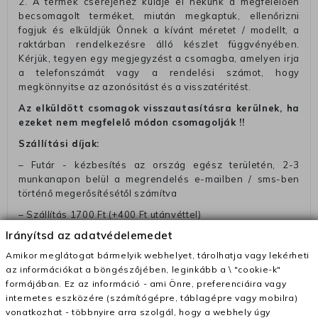
2. A termék cseréjéhez küldje el nekünk a megfelelően
becsomagolt terméket, miután megkaptuk, ellenőrizni
fogjuk és elküldjük Önnek a kívánt méretet / modellt, a
raktárban rendelkezésre álló készlet függvényében.
Kérjük, tegyen egy megjegyzést a csomagba, amelyen irja
a telefonszámát vagy a rendelési számot, hogy
megkönnyitse az azonósitást és a visszatéritést.
Az elküldött csomagok visszautasításra kerülnek, ha
ezeket nem megfelelő módon csomagolják !!
Szállítási díjak:
– Futár - kézbesítés az ország egész területén, 2-3
munkanapon belül a megrendelés e-mailben / sms-ben
történő megerősítésétől számítva
– Szállítás 1700 Ft (+400 Ft utánvéttel)
Irányítsd az adatvédelemedet
– Ingyenes szállítás 31600 Ft feletti megrendeléseknél
(+400 Ft utánvétte)
Amikor meglátogat bármelyik webhelyet, tárolhatja vagy lekérheti
az információkat a böngészőjében, leginkább a \ "cookie-k"
– A kapott termék cseréjéért 3780 Ft szállítási díjat
formájában. Ez az információ - ami Önre, preferenciáira vagy
számolunk fel (oda -vissza út)
internetes eszközére (számítógépre, táblagépre vagy mobilra)
Pénzvisszatérítés:
vonatkozhat - többnyire arra szolgál, hogy a webhely úgy