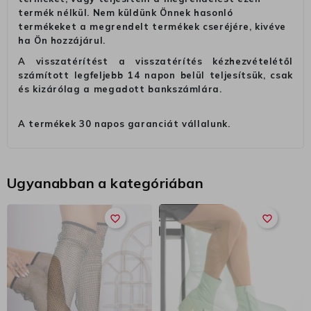
termék nélkül. Nem küldünk Önnek hasonló
termékeket a megrendelt termékek cseréjére, kivéve
ha Ön hozzájárul.
A visszatérítést a visszatérítés kézhezvételétől
számított legfeljebb 14 napon belül teljesítsük, csak
és kizárólag a megadott bankszámlára.
A termékek 30 napos garanciát vállalunk.
Ugyanabban a kategóriában
favorite_border
favorite_border