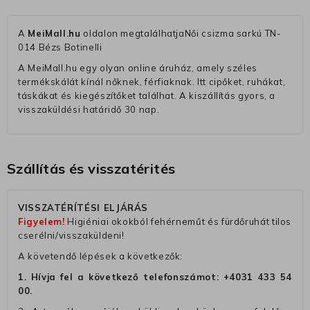
A
MeiMall.hu
oldalon megtalálhatjaNői csizma sarkú TN-
014 Bézs Botinelli
A MeiMall.hu egy olyan online áruház, amely széles
termékskálát kínál nőknek, férfiaknak. Itt cipőket, ruhákat,
táskákat és kiegészítőket találhat. A kiszállítás gyors, a
visszaküldési határidő 30 nap.
Szállítás és visszatérités
VISSZATÉRÍTÉSI ELJÁRÁS
Figyelem!
Higiéniai okokból fehérneműt és fürdőruhát tilos
cserélni/visszaküldeni!
A követendő lépések a következők:
1. Hívja fel a következő telefonszámot:
+4031 433 54
00
.