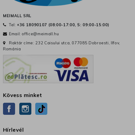
MEIMALL SRL
Tel:
+36 18090107 (
08:00-17:00, S: 09:00-15:00
)
Email:
office@meimall.hu
Raktár címe: 232 Caisului utca, 077085 Dobroesti, Ilfov,
Románia
Kövess minket
Facebook
Instagram
TikTok
Hírlevél