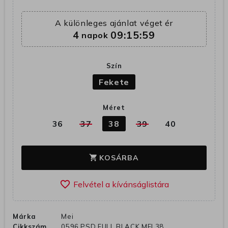
A különleges ajánlat véget ér
4
09:15:58
napok
Szín
Fekete
Méret
36
37
38
39
40
KOSÁRBA
shopping_cart
favorite_border
Márka
Mei
Cikkszám
0596 PSD FULL BLACK MEI 38