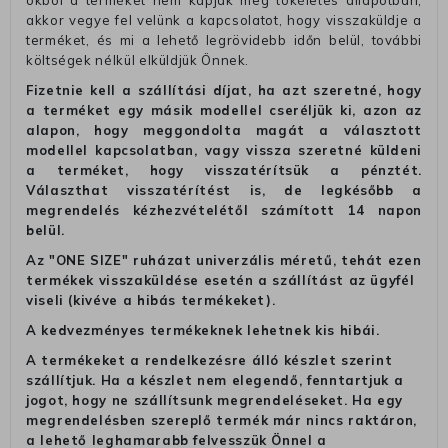
okból a terméket nem kapják meg tökéletes állapotban,
akkor vegye fel velünk a kapcsolatot, hogy visszaküldje a
terméket, és mi a lehető legrövidebb időn belül, további
költségek nélkül elküldjük Önnek.
Fizetnie kell a szállítási díjat, ha azt szeretné, hogy
a terméket egy másik modellel cseréljük ki, azon az
alapon, hogy meggondolta magát a választott
modellel kapcsolatban, vagy vissza szeretné küldeni
a terméket, hogy visszatérítsük a pénztét.
Választhat visszatérítést is, de legkésőbb a
megrendelés kézhezvételétől számított 14 napon
belül.
Az "ONE SIZE" ruházat univerzális méretű, tehát ezen
termékek visszaküldése esetén a szállítást az ügyfél
viseli (kivéve a hibás termékeket).
A kedvezményes termékeknek lehetnek kis hibái.
A termékeket a rendelkezésre álló készlet szerint
szállítjuk. Ha a készlet nem elegendő, fenntartjuk a
jogot, hogy ne szállítsunk megrendeléseket. Ha egy
megrendelésben szereplő termék már nincs raktáron,
a lehető leghamarabb felvesszük Önnel a