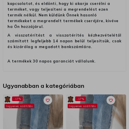
kapcsolatot, és eldönti, hogy ki akarja cserélni a
terméket, vagy teljesíteni a megrendelést ezen
termék nélkül. Nem küldünk Önnek hasonló
termékeket a megrendelt termékek cseréjére, kivéve
ha Ön hozzájárul.
A visszatérítést a visszatérítés kézhezvételétől
számított legfeljebb 14 napon belül teljesítsük, csak
és kizárólag a megadott bankszámlára.
A termékek 30 napos garanciát vállalunk.
Ugyanabban a kategóriában
-17%
-17%
favorite_border
favorite_border
Ingyenes szállítás
Ingyenes szállítás