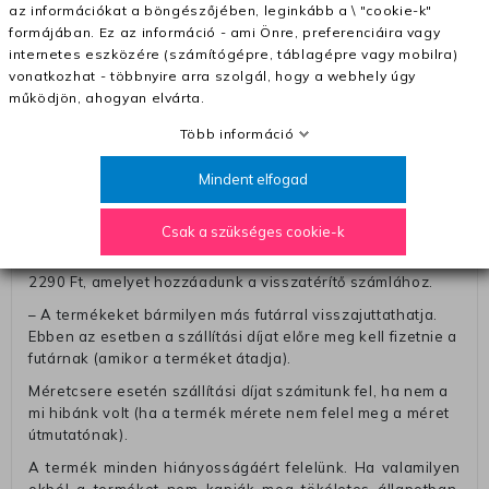
az információkat a böngészőjében, leginkább a \ "cookie-k"
Pénzvisszatérítés:
formájában. Ez az információ - ami Önre, preferenciáira vagy
A pénz visszatérítéséhez küldjük a futárt, hogy vegye át
internetes eszközére (számítógépre, táblagépre vagy mobilra)
Öntől a terméket/termékeket, vagy más futárral is
vonatkozhat - többnyire arra szolgál, hogy a webhely úgy
elküldheti. Olyan utávéttel küldött csomagot, melyne
működjön, ahogyan elvárta.
értéke eltér 0 FT-tól, nem fogadunk el. A futárnak átadott
Több információ
csomagba kérjük, hogy a visszaküldés könnyebb
azonosítása érdekében tegyen egy megjegyzést, amelyre
Mindent elfogad
felírja telefonszámát/rendelési számát. Az eljárás
egyszerűsítése érdekében kérjük, hogy erre a jegyre írja
rá a számla IBAN-számát és a számlatulajdonos nevét.
Csak a szükséges cookie-k
– Ha vissza akarja küldeni a termékeket a futárunkkal, a díj
2290 Ft, amelyet hozzáadunk a visszatérítő számlához.
– A termékeket bármilyen más futárral visszajuttathatja.
Ebben az esetben a szállítási díjat előre meg kell fizetnie a
futárnak (amikor a terméket átadja).
Méretcsere esetén szállítási díjat számitunk fel, ha nem a
mi hibánk volt (ha a termék mérete nem felel meg a méret
útmutatónak).
A termék minden hiányosságáért felelünk. Ha valamilyen