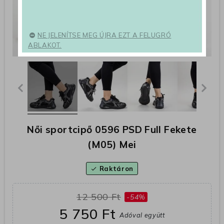
NE JELENÍTSE MEG ÚJRA EZT A FELUGRÓ
ABLAKOT.
Női sportcipő 0596 PSD Full Fekete
(M05) Mei
Raktáron
check
12 500 Ft
-54%
5 750 Ft
Adóval együtt