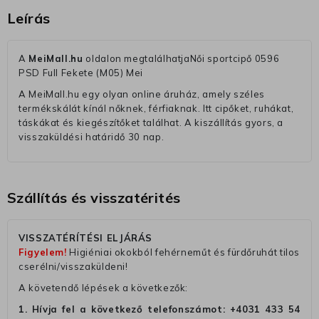
Leírás
A
MeiMall.hu
oldalon megtalálhatjaNői sportcipő 0596
PSD Full Fekete (M05) Mei
A MeiMall.hu egy olyan online áruház, amely széles
termékskálát kínál nőknek, férfiaknak. Itt cipőket, ruhákat,
táskákat és kiegészítőket találhat. A kiszállítás gyors, a
visszaküldési határidő 30 nap.
Szállítás és visszatérités
VISSZATÉRÍTÉSI ELJÁRÁS
Figyelem!
Higiéniai okokból fehérneműt és fürdőruhát tilos
cserélni/visszaküldeni!
A követendő lépések a következők:
1. Hívja fel a következő telefonszámot:
+4031 433 54