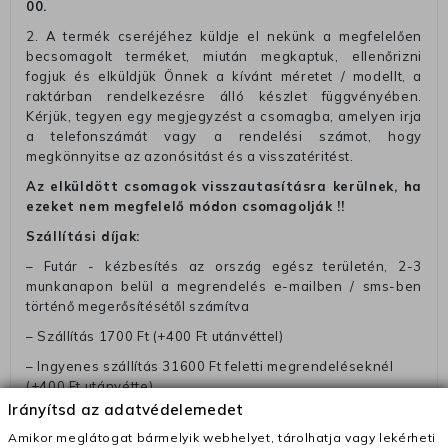
00
.
2. A termék cseréjéhez küldje el nekünk a megfelelően
becsomagolt terméket, miután megkaptuk, ellenőrizni
fogjuk és elküldjük Önnek a kívánt méretet / modellt, a
raktárban rendelkezésre álló készlet függvényében.
Kérjük, tegyen egy megjegyzést a csomagba, amelyen irja
a telefonszámát vagy a rendelési számot, hogy
megkönnyitse az azonósitást és a visszatéritést.
Az elküldött csomagok visszautasításra kerülnek, ha
ezeket nem megfelelő módon csomagolják !!
Szállítási díjak:
– Futár - kézbesítés az ország egész területén, 2-3
munkanapon belül a megrendelés e-mailben / sms-ben
történő megerősítésétől számítva
– Szállítás 1700 Ft (+400 Ft utánvéttel)
– Ingyenes szállítás 31600 Ft feletti megrendeléseknél
(+400 Ft utánvétte)
Irányítsd az adatvédelemedet
– A kapott termék cseréjéért 3780 Ft szállítási díjat
számolunk fel (oda -vissza út)
Amikor meglátogat bármelyik webhelyet, tárolhatja vagy lekérheti