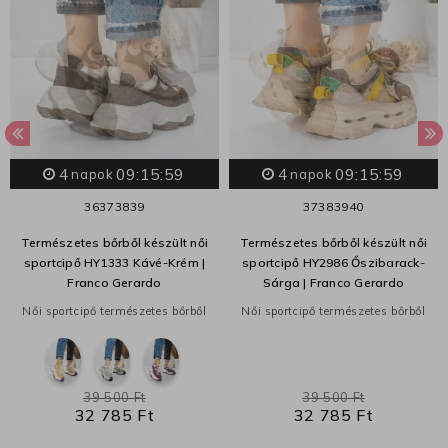
4
09:15:58
4
09:15:58
napok
napok
36
37
38
39
37
38
39
40
Természetes bőrből készült női
Természetes bőrből készült női
sportcipő HY1333 Kávé-Krém |
sportcipő HY2986 Őszibarack-
Franco Gerardo
Sárga | Franco Gerardo
Női sportcipő természetes bőrből
Női sportcipő természetes bőrből
39 500 Ft
39 500 Ft
32 785 Ft
32 785 Ft