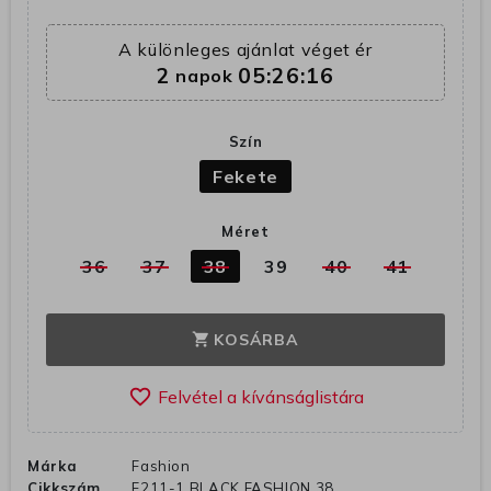
A különleges ajánlat véget ér
2
05:26:16
napok
Szín
Fekete
Méret
36
37
38
39
40
41
KOSÁRBA
shopping_cart
favorite_border
Márka
Fashion
Cikkszám
F211-1 BLACK FASHION 38