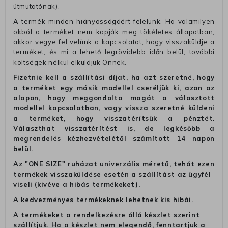
útmutatónak).
A termék minden hiányosságáért felelünk. Ha valamilyen
okból a terméket nem kapják meg tökéletes állapotban,
akkor vegye fel velünk a kapcsolatot, hogy visszaküldje a
terméket, és mi a lehető legrövidebb időn belül, további
költségek nélkül elküldjük Önnek.
Fizetnie kell a szállítási díjat, ha azt szeretné, hogy
a terméket egy másik modellel cseréljük ki, azon az
alapon, hogy meggondolta magát a választott
modellel kapcsolatban, vagy vissza szeretné küldeni
a terméket, hogy visszatérítsük a pénztét.
Választhat visszatérítést is, de legkésőbb a
megrendelés kézhezvételétől számított 14 napon
belül.
Az "ONE SIZE" ruházat univerzális méretű, tehát ezen
termékek visszaküldése esetén a szállítást az ügyfél
viseli (kivéve a hibás termékeket).
A kedvezményes termékeknek lehetnek kis hibái.
A termékeket a rendelkezésre álló készlet szerint
szállítjuk. Ha a készlet nem elegendő, fenntartjuk a