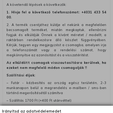
A követendő lépések a következők:
1. Hívja fel a következő telefonszámot:
+4031 433 54
00
.
2. A termék cseréjéhez küldje el nekünk a megfelelően
becsomagolt terméket, miután megkaptuk, ellenőrizni
fogjuk és elküldjük Önnek a kívánt méretet / modellt, a
raktárban rendelkezésre álló készlet függvényében.
Kérjük, tegyen egy megjegyzést a csomagba, amelyen irja
a telefonszámát vagy a rendelési számot, hogy
megkönnyitse az azonósitást és a visszatéritést.
Az elküldött csomagok visszautasításra kerülnek, ha
ezeket nem megfelelő módon csomagolják !!
Szállítási díjak:
– Futár - kézbesítés az ország egész területén, 2-3
munkanapon belül a megrendelés e-mailben / sms-ben
történő megerősítésétől számítva
– Szállítás 1700 Ft (+400 Ft utánvéttel)
– Ingyenes szállítás 31600 Ft feletti megrendeléseknél
Irányítsd az adatvédelemedet