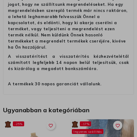
jogot, hogy ne szállítsunk megrendeléseket. Ha egy
megrendelésben szereplő termék már nincs raktáron,
a lehető leghamarabb felvesszük Önnel a
kapcsolatot, és eldönti, hogy ki akarja cserélni a
terméket, vagy teljesíteni a megrendelést ezen
termék nélkül. Nem küldünk Önnek hasonló
termékeket a megrendelt termékek cseréjére, kivéve
ha Ön hozzájárul.
A visszatérítést a visszatérítés kézhezvételétől
számított legfeljebb 14 napon belül teljesítsük, csak
és kizárólag a megadott bankszámlára.
A termékek 30 napos garanciát vállalunk.
Ugyanabban a kategóriában
-25%
-17%
favorite_border
favorite_border
Ingyenes szállítás