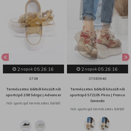
2
05:26:16
2
05:26:16
napok
napok
37
38
37
38
39
40
Természetes bőrből készült női
Természetes bőrből készült női
sportcipő 208 Sárga | Advancer
sportcipő 572105 Piros | Franco
Gerardo
Női sportcipő természetes bőrből
Női sportcipő természetes bőrből