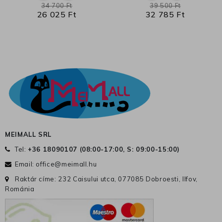
34 700 Ft
39 500 Ft
26 025 Ft
32 785 Ft
MEIMALL SRL
Tel:
+36 18090107 (
08:00-17:00, S: 09:00-15:00
)
Email:
office@meimall.hu
Raktár címe: 232 Caisului utca, 077085 Dobroesti, Ilfov,
Románia