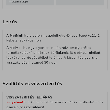
magassága
Leírás
A
MeiMall.hu
oldalon megtalálhatjaNői sportcipő F211-1
Fekete (E07) Fashion
A MeiMall.hu egy olyan online áruház, amely széles
termékskálát kínál nőknek, férfiaknak. Itt cipőket, ruhákat,
táskákat és kiegészítőket találhat. A kiszállítás gyors, a
visszaküldési határidő 30 nap.
Szállítás és visszatérités
VISSZATÉRÍTÉSI ELJÁRÁS
Figyelem!
Higiéniai okokból fehérneműt és fürdőruhát tilos
cserélni/visszaküldeni!