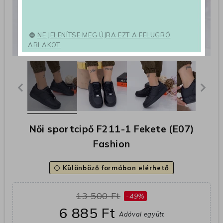
NE JELENÍTSE MEG ÚJRA EZT A FELUGRÓ
ABLAKOT.
Női sportcipő F211-1 Fekete (E07)
Fashion
Különböző formában elérhető
error_outline
13 500 Ft
-49%
6 885 Ft
Adóval együtt