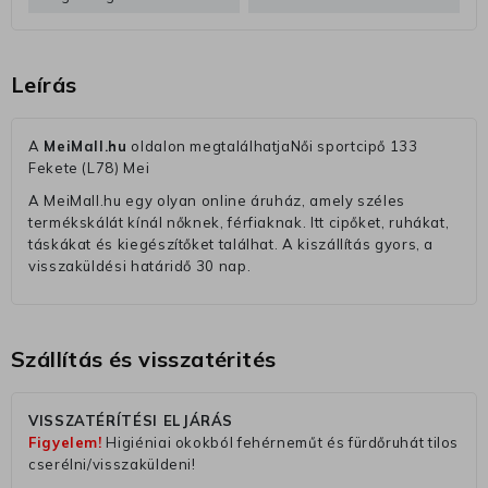
Leírás
A
MeiMall.hu
oldalon megtalálhatjaNői sportcipő 133
Fekete (L78) Mei
A MeiMall.hu egy olyan online áruház, amely széles
termékskálát kínál nőknek, férfiaknak. Itt cipőket, ruhákat,
táskákat és kiegészítőket találhat. A kiszállítás gyors, a
visszaküldési határidő 30 nap.
Szállítás és visszatérités
VISSZATÉRÍTÉSI ELJÁRÁS
Figyelem!
Higiéniai okokból fehérneműt és fürdőruhát tilos
cserélni/visszaküldeni!