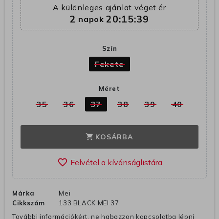
A különleges ajánlat véget ér
2
20:15:39
napok
Szín
Fekete
Méret
35
36
37
38
39
40
KOSÁRBA
shopping_cart
favorite_border
Márka
Mei
Cikkszám
133 BLACK MEI 37
További információkért, ne habozzon kapcsolatba lépni