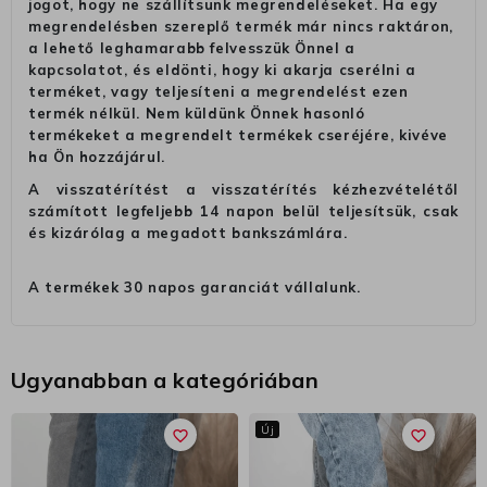
jogot, hogy ne szállítsunk megrendeléseket. Ha egy
megrendelésben szereplő termék már nincs raktáron,
a lehető leghamarabb felvesszük Önnel a
kapcsolatot, és eldönti, hogy ki akarja cserélni a
terméket, vagy teljesíteni a megrendelést ezen
termék nélkül. Nem küldünk Önnek hasonló
termékeket a megrendelt termékek cseréjére, kivéve
ha Ön hozzájárul.
A visszatérítést a visszatérítés kézhezvételétől
számított legfeljebb 14 napon belül teljesítsük, csak
és kizárólag a megadott bankszámlára.
A termékek 30 napos garanciát vállalunk.
Ugyanabban a kategóriában
Új
favorite_border
favorite_border