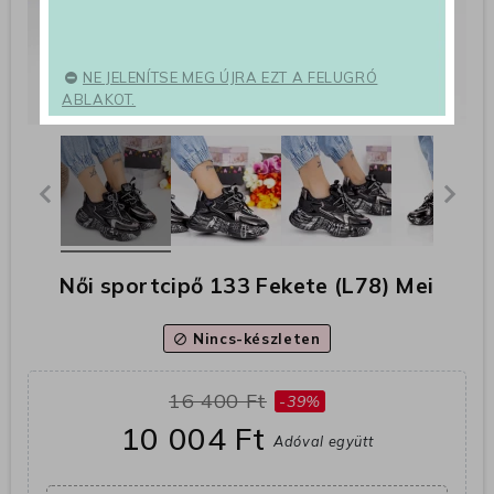
NE JELENÍTSE MEG ÚJRA EZT A FELUGRÓ
ABLAKOT.
Női sportcipő 133 Fekete (L78) Mei
Nincs-készleten
block
16 400 Ft
-39%
10 004 Ft
Adóval együtt