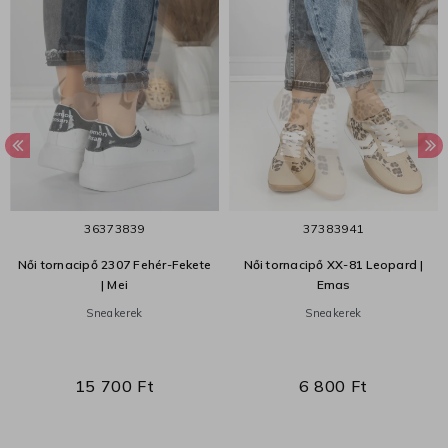
36
37
38
39
37
38
39
41
Női tornacipő 2307 Fehér-Fekete
Női tornacipő XX-81 Leopard |
| Mei
Emas
Sneakerek
Sneakerek
15 700 Ft
6 800 Ft