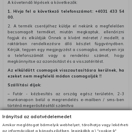
A követendő lépések a következők:
1. Hívja fel a következő telefonszámot:
+4031 433 54
00
.
2. A termék cseréjéhez küldje el nekünk a megfelelően
becsomagolt terméket, miután megkaptuk, ellenőrizni
fogjuk és elküldjük Önnek a kívánt méretet / modellt, a
raktárban rendelkezésre álló készlet függvényében.
Kérjük, tegyen egy megjegyzést a csomagba, amelyen irja
a telefonszámát vagy a rendelési számot, hogy
megkönnyitse az azonósitást és a visszatéritést.
Az elküldött csomagok visszautasításra kerülnek, ha
ezeket nem megfelelő módon csomagolják !!
Szállítási díjak:
– Futár - kézbesítés az ország egész területén, 2-3
munkanapon belül a megrendelés e-mailben / sms-ben
történő megerősítésétől számítva
– Szállítás 1700 Ft (+400 Ft utánvéttel)
Irányítsd az adatvédelemedet
– Ingyenes szállítás 31600 Ft feletti megrendeléseknél
Amikor meglátogat bármelyik webhelyet, tárolhatja vagy lekérheti
(+400 Ft utánvétte)
az információkat a böngészőjében, leginkább a \ "cookie-k"