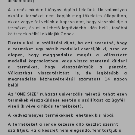
útmutatónak).
A termék minden hiányosságáért felelünk. Ha valamilyen
okból a terméket nem kapják meg tökéletes állapotban,
akkor vegye fel velünk a kapcsolatot, hogy visszaküldje a
terméket, és mi a lehető legrövidebb időn belül, további
költségek nélkül elküldjük Önnek.
Fizetnie kell a szállítási díjat, ha azt szeretné, hogy
a terméket egy másik modellel cseréljük ki, azon az
alapon, hogy meggondolta magát a választott
modellel kapcsolatban, vagy vissza szeretné küldeni
a terméket, hogy visszatérítsük a pénztét.
Választhat visszatérítést is, de legkésőbb a
megrendelés kézhezvételétől számított 14 napon
belül.
Az "ONE SIZE" ruházat univerzális méretű, tehát ezen
termékek visszaküldése esetén a szállítást az ügyfél
viseli (kivéve a hibás termékeket).
A kedvezményes termékeknek lehetnek kis hibái.
A termékeket a rendelkezésre álló készlet szerint
szállítjuk. Ha a készlet nem elegendő, fenntartjuk a