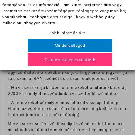
formájában. Ez az információ - ami Önre, preferenciáira vagy
– A kapott termék cseréjéért 3780 Ft szállítási díjat
internetes eszközére (számítógépre, táblagépre vagy mobilra)
számolunk fel (oda -vissza út)
vonatkozhat - többnyire arra szolgál, hogy a webhely úgy
Pénzvisszatérítés:
működjön, ahogyan elvárta.
A pénz visszatérítéséhez küldjük a futárt, hogy vegye át
Több információ
Öntől a terméket/termékeket, vagy más futárral is
elküldheti. Olyan utávéttel küldött csomagot, melyne
Mindent elfogad
értéke eltér 0 FT-tól, nem fogadunk el. A futárnak átadott
csomagba kérjük, hogy a visszaküldés könnyebb
Csak a szükséges cookie-k
azonosítása érdekében tegyen egy megjegyzést, amelyre
felírja telefonszámát/rendelési számát. Az eljárás
egyszerűsítése érdekében kérjük, hogy erre a jegyre írja
rá a számla IBAN-számát és a számlatulajdonos nevét.
– Ha vissza akarja küldeni a termékeket a futárunkkal, a díj
2290 Ft, amelyet hozzáadunk a visszatérítő számlához.
– A termékeket bármilyen más futárral visszajuttathatja.
Ebben az esetben a szállítási díjat előre meg kell fizetnie a
futárnak (amikor a terméket átadja).
Méretcsere esetén szállítási díjat számitunk fel, ha nem a
mi hibánk volt (ha a termék mérete nem felel meg a méret