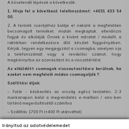
A követendő lépések a következők:
1. Hívja fel a következő telefonszámot:
+4031 433 54
00
.
2. A termék cseréjéhez küldje el nekünk a megfelelően
becsomagolt terméket, miután megkaptuk, ellenőrizni
fogjuk és elküldjük Önnek a kívánt méretet / modellt, a
raktárban rendelkezésre álló készlet függvényében.
Kérjük, tegyen egy megjegyzést a csomagba, amelyen irja
a telefonszámát vagy a rendelési számot, hogy
megkönnyitse az azonósitást és a visszatéritést.
Az elküldött csomagok visszautasításra kerülnek, ha
ezeket nem megfelelő módon csomagolják !!
Szállítási díjak:
– Futár - kézbesítés az ország egész területén, 2-3
munkanapon belül a megrendelés e-mailben / sms-ben
történő megerősítésétől számítva
– Szállítás 1700 Ft (+400 Ft utánvéttel)
– Ingyenes szállítás 31600 Ft feletti megrendeléseknél
Irányítsd az adatvédelemedet
(+400 Ft utánvétte)