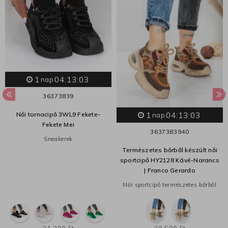
1
04:13:02
nap
36
37
38
39
1
04:13:02
Női tornacipő 3WL9 Fekete-
nap
Fekete Mei
36
37
38
39
40
Sneakerek
Természetes bőrből készült női
sportcipő HY2128 Kávé-Narancs
| Franco Gerardo
Női sportcipő természetes bőrből