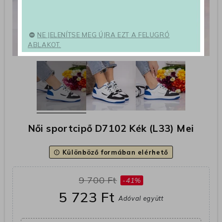
NE JELENÍTSE MEG ÚJRA EZT A FELUGRÓ
ABLAKOT.
Női sportcipő D7102 Kék (L33) Mei
Különböző formában elérhető
error_outline
9 700 Ft
-41%
5 723 Ft
Adóval együtt