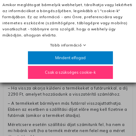
Amikor meglátogat bármelyik webhelyet, tárolhatja vagy lekérheti
– A kapott termék cseréjéért 3780 Ft szállítási díjat
az információkat a böngészőjében, leginkább a \ "cookie-k"
számolunk fel (oda -vissza út)
formájában. Ez az információ - ami Önre, preferenciáira vagy
Pénzvisszatérítés:
internetes eszközére (számítógépre, táblagépre vagy mobilra)
vonatkozhat - többnyire arra szolgál, hogy a webhely úgy
A pénz visszatérítéséhez küldjük a futárt, hogy vegye át
működjön, ahogyan elvárta.
Öntől a terméket/termékeket, vagy más futárral is
elküldheti. Olyan utávéttel küldött csomagot, melyne
Több információ
értéke eltér 0 FT-tól, nem fogadunk el. A futárnak átadott
csomagba kérjük, hogy a visszaküldés könnyebb
Mindent elfogad
azonosítása érdekében tegyen egy megjegyzést, amelyre
felírja telefonszámát/rendelési számát. Az eljárás
Csak a szükséges cookie-k
egyszerűsítése érdekében kérjük, hogy erre a jegyre írja
rá a számla IBAN-számát és a számlatulajdonos nevét.
– Ha vissza akarja küldeni a termékeket a futárunkkal, a díj
2290 Ft, amelyet hozzáadunk a visszatérítő számlához.
– A termékeket bármilyen más futárral visszajuttathatja.
Ebben az esetben a szállítási díjat előre meg kell fizetnie a
futárnak (amikor a terméket átadja).
Méretcsere esetén szállítási díjat számitunk fel, ha nem a
mi hibánk volt (ha a termék mérete nem felel meg a méret