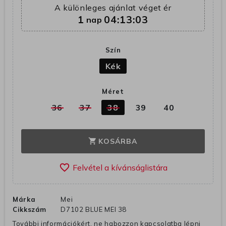
A különleges ajánlat véget ér
1
04:13:02
nap
Szín
Kék
Méret
36
37
38
39
40
KOSÁRBA
shopping_cart
favorite_border
Márka
Mei
Cikkszám
D7102 BLUE MEI 38
További információkért, ne habozzon kapcsolatba lépni