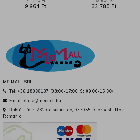
21 200 Ft
39 500 Ft
9 964 Ft
32 785 Ft
MEIMALL SRL
Tel:
+36 18090107 (
08:00-17:00, S: 09:00-15:00
)
Email:
office@meimall.hu
Raktár címe: 232 Caisului utca, 077085 Dobroesti, Ilfov,
Románia