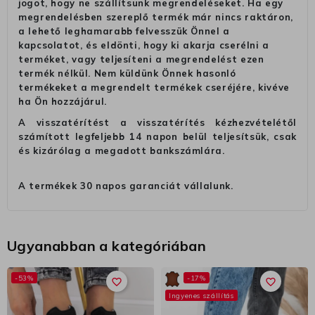
jogot, hogy ne szállítsunk megrendeléseket. Ha egy
megrendelésben szereplő termék már nincs raktáron,
a lehető leghamarabb felvesszük Önnel a
kapcsolatot, és eldönti, hogy ki akarja cserélni a
terméket, vagy teljesíteni a megrendelést ezen
termék nélkül. Nem küldünk Önnek hasonló
termékeket a megrendelt termékek cseréjére, kivéve
ha Ön hozzájárul.
A visszatérítést a visszatérítés kézhezvételétől
számított legfeljebb 14 napon belül teljesítsük, csak
és kizárólag a megadott bankszámlára.
A termékek 30 napos garanciát vállalunk.
Ugyanabban a kategóriában
-53%
-17%
favorite_border
favorite_border
Ingyenes szállítás