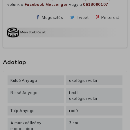
velünk a
Facebook Messenger
vagy a
0618090107
Megosztás
Tweet
Pinterest
Mérettáblázat
Adatlap
Külső Anyaga
ökológiai velúr
Belső Anyaga
textil
ökológiai velúr
Talp Anyaga
radír
A munkaállvány
3 cm
magassága