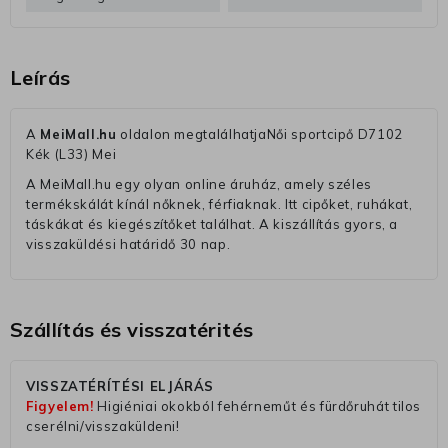
Leírás
A
MeiMall.hu
oldalon megtalálhatjaNői sportcipő D7102
Kék (L33) Mei
A MeiMall.hu egy olyan online áruház, amely széles
termékskálát kínál nőknek, férfiaknak. Itt cipőket, ruhákat,
táskákat és kiegészítőket találhat. A kiszállítás gyors, a
visszaküldési határidő 30 nap.
Szállítás és visszatérités
VISSZATÉRÍTÉSI ELJÁRÁS
Figyelem!
Higiéniai okokból fehérneműt és fürdőruhát tilos
cserélni/visszaküldeni!