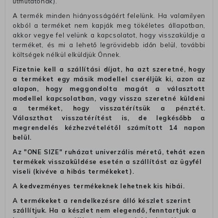
útmutatónak).
A termék minden hiányosságáért felelünk. Ha valamilyen
okból a terméket nem kapják meg tökéletes állapotban,
akkor vegye fel velünk a kapcsolatot, hogy visszaküldje a
terméket, és mi a lehető legrövidebb időn belül, további
költségek nélkül elküldjük Önnek.
Fizetnie kell a szállítási díjat, ha azt szeretné, hogy
a terméket egy másik modellel cseréljük ki, azon az
alapon, hogy meggondolta magát a választott
modellel kapcsolatban, vagy vissza szeretné küldeni
a terméket, hogy visszatérítsük a pénztét.
Választhat visszatérítést is, de legkésőbb a
megrendelés kézhezvételétől számított 14 napon
belül.
Az "ONE SIZE" ruházat univerzális méretű, tehát ezen
termékek visszaküldése esetén a szállítást az ügyfél
viseli (kivéve a hibás termékeket).
A kedvezményes termékeknek lehetnek kis hibái.
A termékeket a rendelkezésre álló készlet szerint
szállítjuk. Ha a készlet nem elegendő, fenntartjuk a