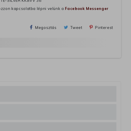
TE-SILVER KK&VV 38
ozzon kapcsolatba lépni velünk a
Facebook Messenger
Megosztás
Tweet
Pinterest