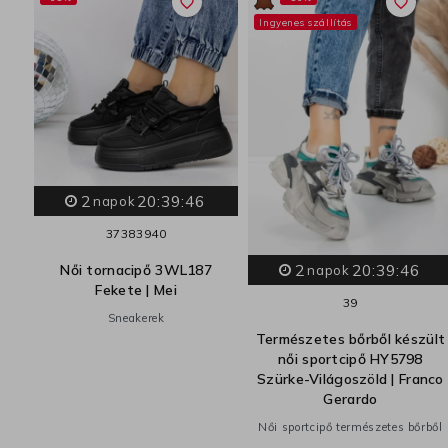
favorite_border
favorite_border
Ingyenes szállítás
2
20:39:45
napok
37
38
39
40
2
20:39:45
ült
Női tornacipő 3WL187
napok
Fekete | Mei
39
o
Sneakerek
Természetes bőrből készült
ből
női sportcipő HY5798
Szürke-Világoszöld | Franco
Gerardo
Női sportcipő természetes bőrből