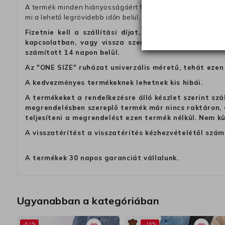
A termék minden hiányosságáért felelünk. Ha valamilyen ok
mi a lehető legrövidebb időn belül, további költségek nélkül
Fizetnie kell a szállítási díjat, ha azt szeretné, 
kapcsolatban, vagy vissza szeretné küldeni a termé
számított 14 napon belül.
Az "ONE SIZE" ruházat univerzális méretű, tehát ezen 
A kedvezményes termékeknek lehetnek kis hibái.
A termékeket a rendelkezésre álló készlet szerint szá
megrendelésben szereplő termék már nincs raktáron, a
teljesíteni a megrendelést ezen termék nélkül. Nem k
A visszatérítést a visszatérítés kézhezvételétől szám
A termékek 30 napos garanciát vállalunk.
Ugyanabban a kategóriában
-61%
-16%