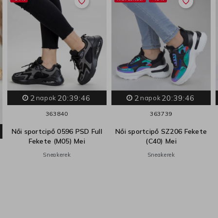
favorite_border
favorite_border
2
20:39:45
2
20:39:45
napok
napok
36
38
40
36
37
39
Női sportcipő 0596 PSD Full
Női sportcipő SZ206 Fekete
Fekete (M05) Mei
(C40) Mei
Sneakerek
Sneakerek