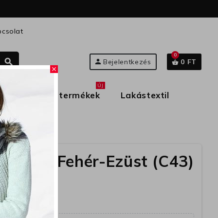
csolat
0
search
person
Bejelentkezés
0 FT
shopping_basket
close
ÚJ
rmekek
Új termékek
Lakástextil
ő 20D82 Fehér-Ezüst (C43)