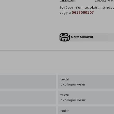
Cikkszám
20D82 WHI
További információkért, ne hab
vagy a
0618090107
Mérettáblázat
textil
ökológiai velúr
textil
ökológiai velúr
radír