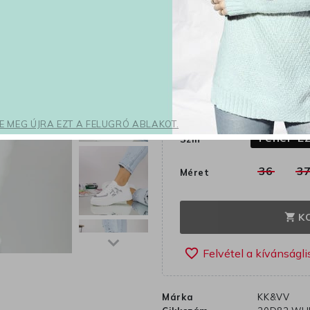
10 600 Ft
-42%
6 148 Ft
Adóval eg
A különleges 
2
napo
SE MEG ÚJRA EZT A FELUGRÓ ABLAKOT.
Fehér-E
Szín
36
3
Méret
K
shopping_cart
favorite_border
Márka
KK&VV