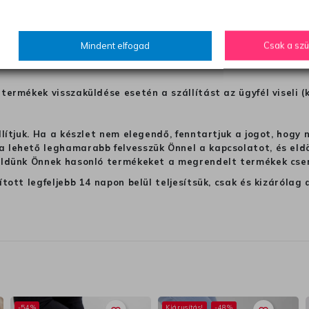
ból a terméket nem kapják meg tökéletes állapotban, akkor vegye 
 elküldjük Önnek.
hogy a terméket egy másik modellel cseréljük ki, azon az 
Mindent elfogad
Csak a sz
ket, hogy visszatérítsük a pénztét. Választhat visszatérí
termékek visszaküldése esetén a szállítást az ügyfél viseli (
llítjuk. Ha a készlet nem elegendő, fenntartjuk a jogot, hogy
 lehető leghamarabb felvesszük Önnel a kapcsolatot, és eldön
üldünk Önnek hasonló termékeket a megrendelt termékek cseré
ított legfeljebb 14 napon belül teljesítsük, csak és kizáról
-54%
Kiárusítás!
-48%