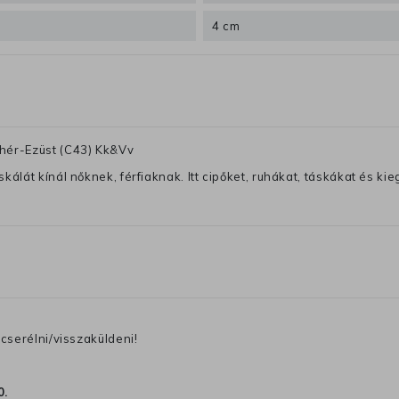
4 cm
ehér-Ezüst (C43) Kk&Vv
lát kínál nőknek, férfiaknak. Itt cipőket, ruhákat, táskákat és kiegé
cserélni/visszaküldeni!
0
.