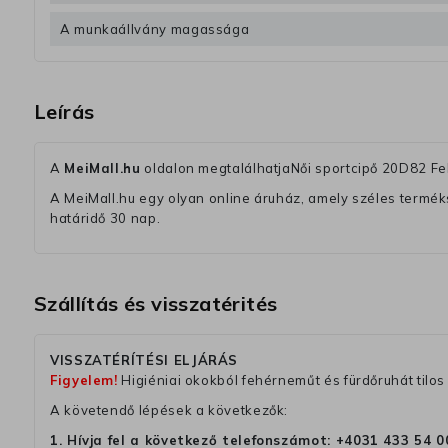
A munkaállvány magassága
Leírás
A
MeiMall.hu
oldalon megtalálhatjaNői sportcipő 20D82 F
A MeiMall.hu egy olyan online áruház, amely széles termékská
határidő 30 nap.
Szállítás és visszatérités
VISSZATÉRÍTÉSI ELJÁRÁS
Figyelem!
Higiéniai okokból fehérneműt és fürdőruhát tilos 
A követendő lépések a következők:
1. Hívja fel a következő telefonszámot:
+4031 433 54 0