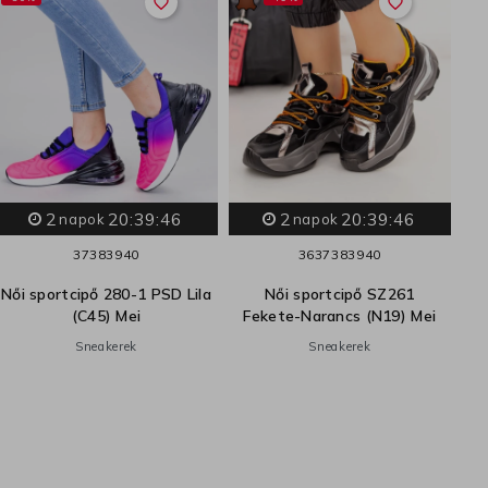
favorite_border
favorite_border
In
2
20:39:45
2
20:39:45
napok
napok
37
38
39
40
36
37
38
39
40
Női sportcipő 280-1 PSD Lila
Női sportcipő SZ261
Te
(C45) Mei
Fekete-Narancs (N19) Mei
nő
Sneakerek
Sneakerek
Nő