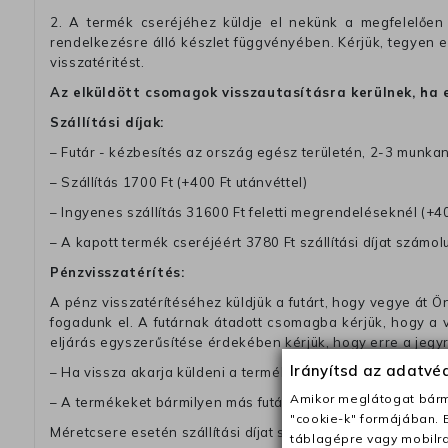
2. A termék cseréjéhez küldje el nekünk a megfelelően 
rendelkezésre álló készlet függvényében. Kérjük, tegyen
visszatéritést.
Az elküldött csomagok visszautasításra kerülnek, ha 
Szállítási díjak:
– Futár - kézbesítés az ország egész területén, 2-3 munk
– Szállítás 1700 Ft (+400 Ft utánvéttel)
– Ingyenes szállítás 31600 Ft feletti megrendeléseknél (+40
– A kapott termék cseréjéért 3780 Ft szállítási díjat számolu
Pénzvisszatérítés:
A pénz visszatérítéséhez küldjük a futárt, hogy vegye át Ön
fogadunk el. A futárnak átadott csomagba kérjük, hogy a
eljárás egyszerűsítése érdekében kérjük, hogy erre a jegy
Irányítsd az adatv
– Ha vissza akarja küldeni a termékeket a futárunkkal, a dí
Amikor meglátogat bárme
– A termékeket bármilyen más futárral visszajuttathatja. Ebb
"cookie-k" formájában. 
Méretcsere esetén szállítási díjat számitunk fel, ha nem a 
táblagépre vagy mobilra