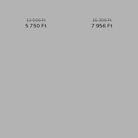
12 500 Ft
15 300 Ft
5 750 Ft
7 956 Ft