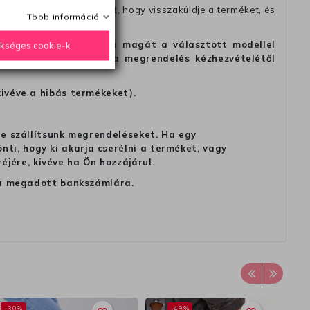
fel velünk a kapcsolatot, hogy visszaküldje a terméket, és
Több információ
alapon, hogy meggondolta magát a választott modellel
ükséges cookie-k
tést is, de legkésőbb a megrendelés kézhezvételétől
kivéve a hibás termékeket).
 ne szállítsunk megrendeléseket. Ha egy
ti, hogy ki akarja cserélni a terméket, vagy
jére, kivéve ha Ön hozzájárul.
ag a megadott bankszámlára.
-30%
-49%