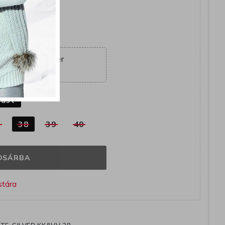
yütt
ajánlat véget ér
20:39:45
k
züst
7
38
39
40
OSÁRBA