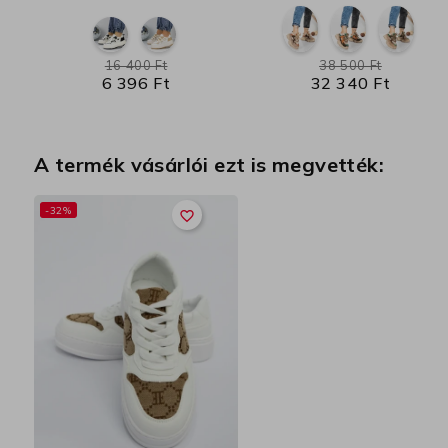
16 400 Ft
38 500 Ft
6 396 Ft
32 340 Ft
A termék vásárlói ezt is megvették:
-32%
favorite_border