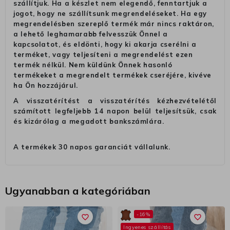
szállítjuk. Ha a készlet nem elegendő, fenntartjuk a
jogot, hogy ne szállítsunk megrendeléseket. Ha egy
megrendelésben szereplő termék már nincs raktáron,
a lehető leghamarabb felvesszük Önnel a
kapcsolatot, és eldönti, hogy ki akarja cserélni a
terméket, vagy teljesíteni a megrendelést ezen
termék nélkül. Nem küldünk Önnek hasonló
termékeket a megrendelt termékek cseréjére, kivéve
ha Ön hozzájárul.
A visszatérítést a visszatérítés kézhezvételétől
számított legfeljebb 14 napon belül teljesítsük, csak
és kizárólag a megadott bankszámlára.
A termékek 30 napos garanciát vállalunk.
Ugyanabban a kategóriában
-16%
favorite_border
favorite_border
Ingyenes szállítás