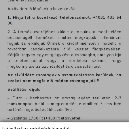
cserélni/visszaküldeni!
A követendő lépések a következők:
1. Hívja fel a következő telefonszámot:
+4031 433 54
00
.
2. A termék cseréjéhez küldje el nekünk a megfelelően
becsomagolt terméket, miután megkaptuk, ellenőrizni
fogjuk és elküldjük Önnek a kívánt méretet / modellt, a
raktárban rendelkezésre álló készlet függvényében.
Kérjük, tegyen egy megjegyzést a csomagba, amelyen irja
a telefonszámát vagy a rendelési számot, hogy
megkönnyitse az azonósitást és a visszatéritést.
Az elküldött csomagok visszautasításra kerülnek, ha
ezeket nem megfelelő módon csomagolják !!
Szállítási díjak:
– Futár - kézbesítés az ország egész területén, 2-3
munkanapon belül a megrendelés e-mailben / sms-ben
történő megerősítésétől számítva
– Szállítás 1700 Ft (+400 Ft utánvéttel)
– Ingyenes szállítás 31600 Ft feletti megrendeléseknél
Irányítsd az adatvédelemedet