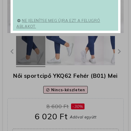
NE JELENÍTSE MEG ÚJRA EZT A FELUGRÓ
ABLAKOT.
Női sportcipő YKQ62 Fehér (B01) Mei
Nincs-készleten
block
8 600 Ft
-30%
6 020 Ft
Adóval együtt