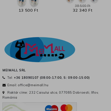
38 500 Ft
13 500 Ft
32 340 Ft
MEIMALL SRL
Tel:
+36 18090107 (
08:00-17:00, S: 09:00-15:00
)
Email:
office@meimall.hu
Raktár címe: 232 Caisului utca, 077085 Dobroesti, Ilfov,
Románia