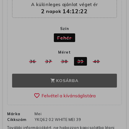
A különleges ajánlat véget ér
2
14:12:21
napok
Szín
Fehér
Méret
36
37
38
39
40
KOSÁRBA
shopping_cart
favorite_border
Márka
Mei
Cikkszám
YKQ62 02 WHITE MEI 39
További információkért, ne habozzon kapcsolatba lépni