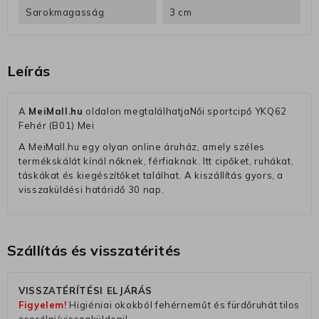
Sarokmagasság
3 cm
Leírás
A
MeiMall.hu
oldalon megtalálhatjaNői sportcipő YKQ62
Fehér (B01) Mei
A MeiMall.hu egy olyan online áruház, amely széles
termékskálát kínál nőknek, férfiaknak. Itt cipőket, ruhákat,
táskákat és kiegészítőket találhat. A kiszállítás gyors, a
visszaküldési határidő 30 nap.
Szállítás és visszatérités
VISSZATÉRÍTÉSI ELJÁRÁS
Figyelem!
Higiéniai okokból fehérneműt és fürdőruhát tilos