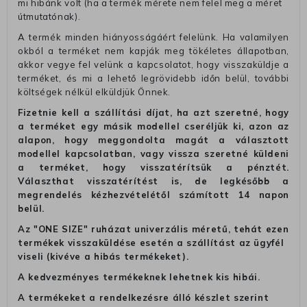
mi hibánk volt (ha a termék mérete nem felel meg a méret
útmutatónak).
A termék minden hiányosságáért felelünk. Ha valamilyen
okból a terméket nem kapják meg tökéletes állapotban,
akkor vegye fel velünk a kapcsolatot, hogy visszaküldje a
terméket, és mi a lehető legrövidebb időn belül, további
költségek nélkül elküldjük Önnek.
Fizetnie kell a szállítási díjat, ha azt szeretné, hogy
a terméket egy másik modellel cseréljük ki, azon az
alapon, hogy meggondolta magát a választott
modellel kapcsolatban, vagy vissza szeretné küldeni
a terméket, hogy visszatérítsük a pénztét.
Választhat visszatérítést is, de legkésőbb a
megrendelés kézhezvételétől számított 14 napon
belül.
Az "ONE SIZE" ruházat univerzális méretű, tehát ezen
termékek visszaküldése esetén a szállítást az ügyfél
viseli (kivéve a hibás termékeket).
A kedvezményes termékeknek lehetnek kis hibái.
A termékeket a rendelkezésre álló készlet szerint