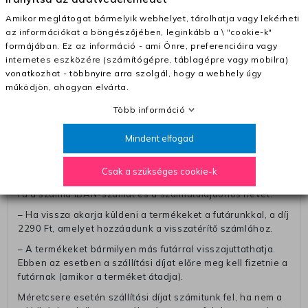
(+400 Ft utánvétte)
Amikor meglátogat bármelyik webhelyet, tárolhatja vagy lekérheti
– A kapott termék cseréjéért 3780 Ft szállítási díjat
az információkat a böngészőjében, leginkább a \ "cookie-k"
számolunk fel (oda -vissza út)
formájában. Ez az információ - ami Önre, preferenciáira vagy
internetes eszközére (számítógépre, táblagépre vagy mobilra)
Pénzvisszatérítés:
vonatkozhat - többnyire arra szolgál, hogy a webhely úgy
A pénz visszatérítéséhez küldjük a futárt, hogy vegye át
működjön, ahogyan elvárta.
Öntől a terméket/termékeket, vagy más futárral is
Több információ
elküldheti. Olyan utávéttel küldött csomagot, melyne
értéke eltér 0 FT-tól, nem fogadunk el. A futárnak átadott
Mindent elfogad
csomagba kérjük, hogy a visszaküldés könnyebb
azonosítása érdekében tegyen egy megjegyzést, amelyre
felírja telefonszámát/rendelési számát. Az eljárás
Csak a szükséges cookie-k
egyszerűsítése érdekében kérjük, hogy erre a jegyre írja
rá a számla IBAN-számát és a számlatulajdonos nevét.
– Ha vissza akarja küldeni a termékeket a futárunkkal, a díj
2290 Ft, amelyet hozzáadunk a visszatérítő számlához.
– A termékeket bármilyen más futárral visszajuttathatja.
Ebben az esetben a szállítási díjat előre meg kell fizetnie a
futárnak (amikor a terméket átadja).
Méretcsere esetén szállítási díjat számitunk fel, ha nem a