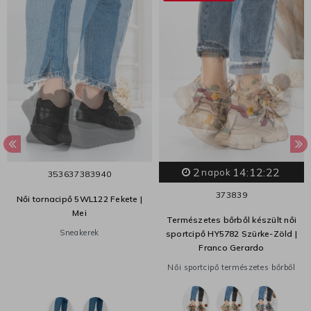
2
14:12:21
napok
35
36
37
38
39
40
37
38
39
Női tornacipő 5WL122 Fekete |
Mei
Természetes bőrből készült női
Sneakerek
sportcipő HY5782 Szürke-Zöld |
Franco Gerardo
Női sportcipő természetes bőrből