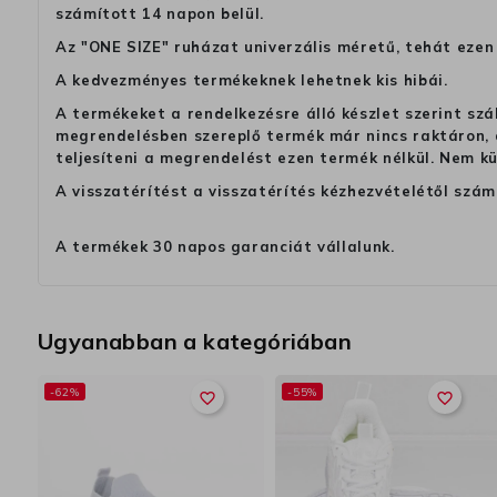
számított 14 napon belül.
Az "ONE SIZE" ruházat univerzális méretű, tehát ezen 
A kedvezményes termékeknek lehetnek kis hibái.
A termékeket a rendelkezésre álló készlet szerint szá
megrendelésben szereplő termék már nincs raktáron, a
teljesíteni a megrendelést ezen termék nélkül. Nem k
A visszatérítést a visszatérítés kézhezvételétől szám
A termékek 30 napos garanciát vállalunk.
Ugyanabban a kategóriában
-62%
-55%
favorite_border
favorite_border