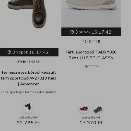
3
16:17:41
napok
42
43
44
45
3
16:17:41
Férfi sportcipő TABRY006
Te
napok
Bézs | U.S.POLO ASSN
fé
39
40
41
42
43
Sportcipő
Természetes bőrből készült
Fér
férfi sportcipő W27019 Keki
| Advancer
Férfi sportcipő természetes bőrből
39 500 Ft
19 300 Ft
32 785 Ft
17 370 Ft