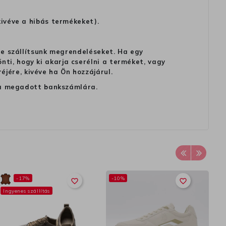
kivéve a hibás termékeket).
 ne szállítsunk megrendeléseket. Ha egy
ti, hogy ki akarja cserélni a terméket, vagy
jére, kivéve ha Ön hozzájárul.
ag a megadott bankszámlára.
-17%
-10%
favorite_border
favorite_border
Ingyenes szállítás
In