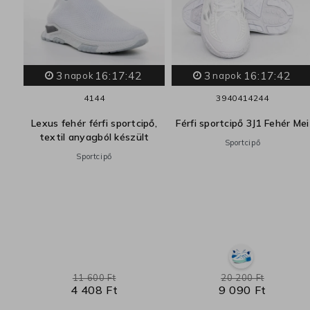
3
16:17:41
3
16:17:41
napok
napok
41
44
39
40
41
42
44
2
Lexus fehér férfi sportcipő,
Férfi sportcipő 3J1 Fehér Mei
LO
textil anyagból készült
Sportcipő
Sportcipő
11 600 Ft
20 200 Ft
4 408 Ft
9 090 Ft