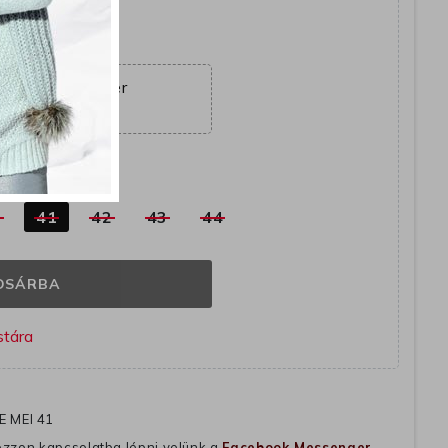
yütt
ajánlat véget ér
16:17:41
k
0
41
42
43
44
OSÁRBA
E MEI 41
ozzon kapcsolatba lépni velünk a
Facebook Messenger