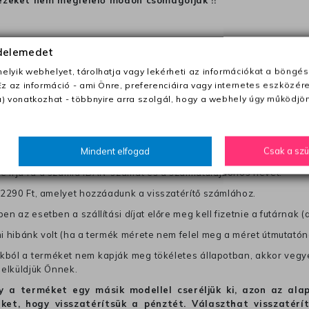
ezeket nem megfelelő módon csomagolják !!
anapon belül a megrendelés e-mailben / sms-ben történő megerősít
édelemedet
lyik webhelyet, tárolhatja vagy lekérheti az információkat a böngés
0 Ft utánvétte)
Ez az információ - ami Önre, preferenciáira vagy internetes eszközér
) vonatkozhat - többnyire arra szolgál, hogy a webhely úgy működjön
nk fel (oda -vissza út)
től a terméket/termékeket, vagy más futárral is elküldheti. Olyan u
Mindent elfogad
Csak a sz
 visszaküldés könnyebb azonosítása érdekében tegyen egy megjegy
re írja rá a számla IBAN-számát és a számlatulajdonos nevét.
j 2290 Ft, amelyet hozzáadunk a visszatérítő számlához.
en az esetben a szállítási díjat előre meg kell fizetnie a futárnak (
mi hibánk volt (ha a termék mérete nem felel meg a méret útmutatón
ból a terméket nem kapják meg tökéletes állapotban, akkor vegye 
 elküldjük Önnek.
hogy a terméket egy másik modellel cseréljük ki, azon az 
ket, hogy visszatérítsük a pénztét. Választhat visszatérí