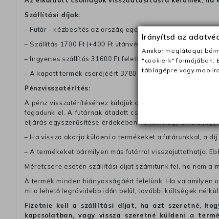
Az elküldött csomagok visszautasításra kerülnek, ha 
Szállítási díjak:
– Futár - kézbesítés az ország egész területén, 2-3 munk
Irányítsd az adatv
– Szállítás 1700 Ft (+400 Ft utánvéttel)
Amikor meglátogat bárme
– Ingyenes szállítás 31600 Ft feletti megrendeléseknél (+40
"cookie-k" formájában. 
táblagépre vagy mobilra
– A kapott termék cseréjéért 3780 Ft szállítási díjat számolu
Pénzvisszatérítés:
A pénz visszatérítéséhez küldjük a futárt, hogy vegye át Ön
fogadunk el. A futárnak átadott csomagba kérjük, hogy a
eljárás egyszerűsítése érdekében kérjük, hogy erre a jegy
– Ha vissza akarja küldeni a termékeket a futárunkkal, a dí
– A termékeket bármilyen más futárral visszajuttathatja. Ebb
Méretcsere esetén szállítási díjat számitunk fel, ha nem a 
A termék minden hiányosságáért felelünk. Ha valamilyen ok
mi a lehető legrövidebb időn belül, további költségek nélkül
Fizetnie kell a szállítási díjat, ha azt szeretné, 
kapcsolatban, vagy vissza szeretné küldeni a termé