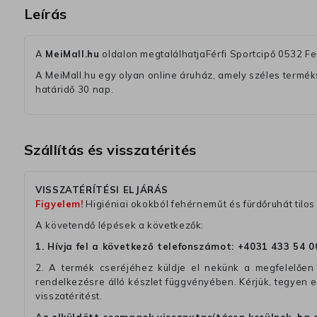
Leírás
A
MeiMall.hu
oldalon megtalálhatjaFérfi Sportcipő 0532 Fe
A MeiMall.hu egy olyan online áruház, amely széles termékská
határidő 30 nap.
Szállítás és visszatérités
VISSZATÉRÍTÉSI ELJÁRÁS
Figyelem!
Higiéniai okokból fehérneműt és fürdőruhát tilos 
A követendő lépések a következők:
1. Hívja fel a következő telefonszámot:
+4031 433 54 0
2. A termék cseréjéhez küldje el nekünk a megfelelően 
rendelkezésre álló készlet függvényében. Kérjük, tegyen
visszatéritést.