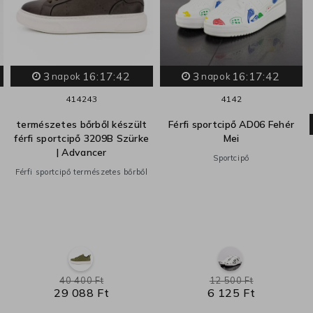
3
16:17:41
3
16:17:41
napok
napok
41
42
43
41
42
természetes bőrből készült
Férfi sportcipő AD06 Fehér
férfi sportcipő 3209B Szürke
Mei
| Advancer
Sportcipő
Férfi sportcipő természetes bőrből
40 400 Ft
12 500 Ft
29 088 Ft
6 125 Ft