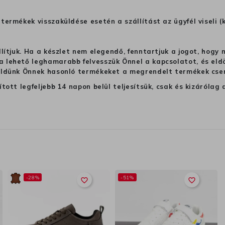
termékek visszaküldése esetén a szállítást az ügyfél viseli (
llítjuk. Ha a készlet nem elegendő, fenntartjuk a jogot, hogy
 lehető leghamarabb felvesszük Önnel a kapcsolatot, és eldön
üldünk Önnek hasonló termékeket a megrendelt termékek cseré
ított legfeljebb 14 napon belül teljesítsük, csak és kizáról
-28%
-51%
favorite_border
favorite_border