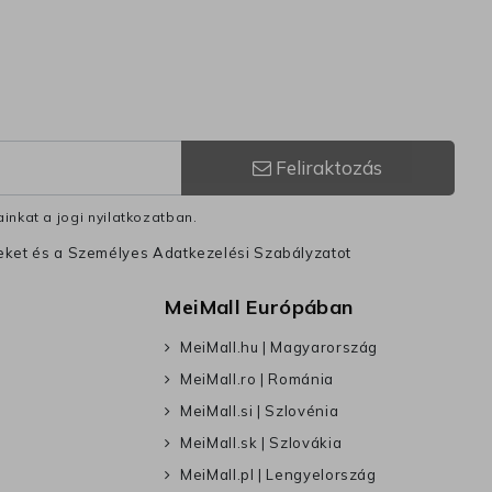
Feliraktozás
inkat a jogi nyilatkozatban.
leket és a Személyes Adatkezelési Szabályzatot
MeiMall Európában
MeiMall.hu | Magyarország
MeiMall.ro | Románia
MeiMall.si | Szlovénia
MeiMall.sk | Szlovákia
MeiMall.pl | Lengyelország