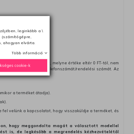
ésétől számítva
zőjében, leginkább a \
e (számítógépre,
, ahogyan elvárta.
Több információ
távéttel küldött csomagot, melyne értéke eltér 0 FT-tól, nem
ükséges cookie-k
zést, amelyre felírja telefonszámát/rendelési számát. Az
amikor a terméket átadja).
ak).
fel velünk a kapcsolatot, hogy visszaküldje a terméket, és
alapon, hogy meggondolta magát a választott modellel
tést is, de legkésőbb a megrendelés kézhezvételétől