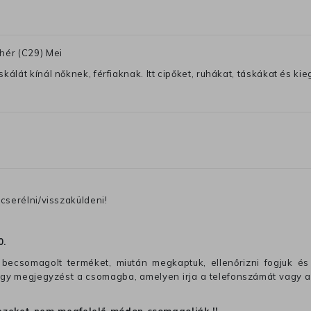
hér (C29) Mei
lát kínál nőknek, férfiaknak. Itt cipőket, ruhákat, táskákat és kiegé
cserélni/visszaküldeni!
0
.
becsomagolt terméket, miután megkaptuk, ellenőrizni fogjuk és 
 egy megjegyzést a csomagba, amelyen irja a telefonszámát vagy a