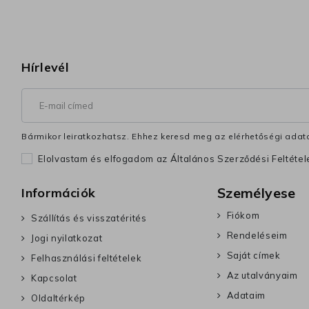
Hírlevél
Bármikor leiratkozhatsz. Ehhez keresd meg az elérhetőségi adata
Elolvastam és elfogadom az Általános Szerződési Feltéte
Személyese
Információk
Fiókom
Szállítás és visszatérités
Rendeléseim
Jogi nyilatkozat
Saját címek
Felhasználási feltételek
Az utalványaim
Kapcsolat
Adataim
Oldaltérkép