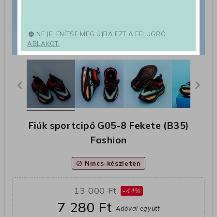
NE JELENÍTSE MEG ÚJRA EZT A FELUGRÓ
ABLAKOT.
Fiúk sportcipő G05-8 Fekete (B35)
Fashion
Nincs-készleten
block
13 000 Ft
-44%
7 280 Ft
Adóval együtt