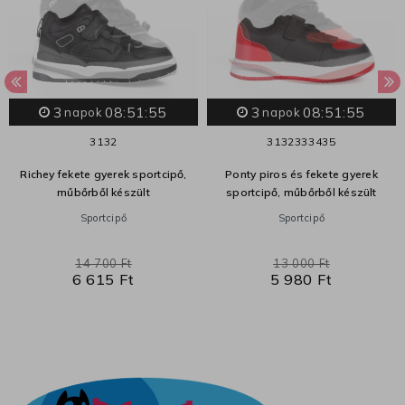
3
08:51:55
3
08:51:55
napok
napok
31
32
31
32
33
34
35
Richey fekete gyerek sportcipő,
Ponty piros és fekete gyerek
műbőrből készült
sportcipő, műbőrből készült
Sportcipő
Sportcipő
14 700 Ft
13 000 Ft
6 615 Ft
5 980 Ft