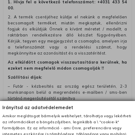
1. Hívja fel a következő telefonszámot:
+4031 433 54
00
.
2. A termék cseréjéhez küldje el nekünk a megfelelően
becsomagolt terméket, miután megkaptuk, ellenőrizni
fogjuk és elküldjük Önnek a kívánt méretet / modellt, a
raktárban rendelkezésre álló készlet függvényében.
Kérjük, tegyen egy megjegyzést a csomagba, amelyen irja
a telefonszámát vagy a rendelési számot, hogy
megkönnyitse az azonósitást és a visszatéritést.
Az elküldött csomagok visszautasításra kerülnek, ha
ezeket nem megfelelő módon csomagolják !!
Szállítási díjak:
– Futár - kézbesítés az ország egész területén, 2-3
munkanapon belül a megrendelés e-mailben / sms-ben
történő megerősítésétől számítva
Irányítsd az adatvédelemedet
– Szállítás 1700 Ft (+400 Ft utánvéttel)
Amikor meglátogat bármelyik webhelyet, tárolhatja vagy lekérheti
– Ingyenes szállítás 31600 Ft feletti megrendeléseknél
az információkat a böngészőjében, leginkább a \ "cookie-k"
(+400 Ft utánvétte)
formájában. Ez az információ - ami Önre, preferenciáira vagy
– A kapott termék cseréjéért 3780 Ft szállítási díjat
internetes eszközére (számítógépre, táblagépre vagy mobilra)