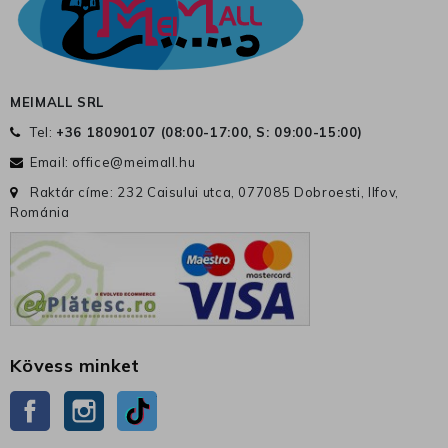
MEIMALL SRL
Tel:
+36 18090107 (
08:00-17:00, S: 09:00-15:00
)
Email:
office@meimall.hu
Raktár címe: 232 Caisului utca, 077085 Dobroesti, Ilfov,
Románia
Kövess minket
Facebook
Instagram
TikTok