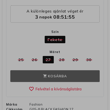
A különleges ajánlat véget ér
3
08:51:55
napok
Szín
Fekete
Méret
25
26
27
28
29
30
KOSÁRBA
shopping_cart
favorite_border
Márka
Fashion
Cikkszám
G05-8 BLACK FASHION 27