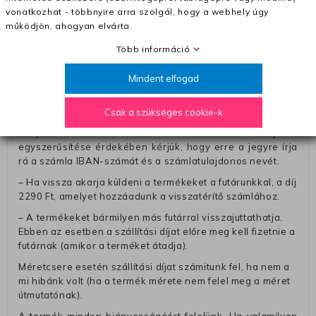
számolunk fel (oda -vissza út)
vonatkozhat - többnyire arra szolgál, hogy a webhely úgy
működjön, ahogyan elvárta.
Pénzvisszatérítés:
A pénz visszatérítéséhez küldjük a futárt, hogy vegye át
Több információ
Öntől a terméket/termékeket, vagy más futárral is
elküldheti. Olyan utávéttel küldött csomagot, melyne
Mindent elfogad
értéke eltér 0 FT-tól, nem fogadunk el. A futárnak átadott
csomagba kérjük, hogy a visszaküldés könnyebb
Csak a szükséges cookie-k
azonosítása érdekében tegyen egy megjegyzést, amelyre
felírja telefonszámát/rendelési számát. Az eljárás
egyszerűsítése érdekében kérjük, hogy erre a jegyre írja
rá a számla IBAN-számát és a számlatulajdonos nevét.
– Ha vissza akarja küldeni a termékeket a futárunkkal, a díj
2290 Ft, amelyet hozzáadunk a visszatérítő számlához.
– A termékeket bármilyen más futárral visszajuttathatja.
Ebben az esetben a szállítási díjat előre meg kell fizetnie a
futárnak (amikor a terméket átadja).
Méretcsere esetén szállítási díjat számitunk fel, ha nem a
mi hibánk volt (ha a termék mérete nem felel meg a méret
útmutatónak).