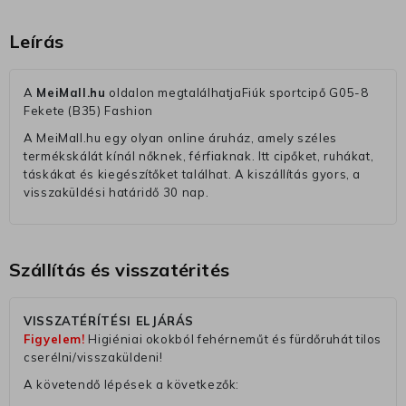
Leírás
A
MeiMall.hu
oldalon megtalálhatjaFiúk sportcipő G05-8
Fekete (B35) Fashion
A MeiMall.hu egy olyan online áruház, amely széles
termékskálát kínál nőknek, férfiaknak. Itt cipőket, ruhákat,
táskákat és kiegészítőket találhat. A kiszállítás gyors, a
visszaküldési határidő 30 nap.
Szállítás és visszatérités
VISSZATÉRÍTÉSI ELJÁRÁS
Figyelem!
Higiéniai okokból fehérneműt és fürdőruhát tilos
cserélni/visszaküldeni!
A követendő lépések a következők: