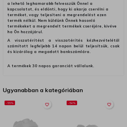
a lehető leghamarabb felvesszük Önnel a
kapcsolatot, és eldönti, hogy ki akarja cserélni a
terméket, vagy teljesíteni a megrendelést ezen
termék nélkül. Nem küldünk Önnek hasonló
termékeket a megrendelt termékek cseréjére, kivéve
ha Ön hozzájárul.
A visszatérítést a visszatérítés kézhezvételétől
számított legfeljebb 14 napon belül teljesítsük, csak
és kizárólag a megadott bankszámlára.
A termékek 30 napos garanciát vállalunk.
Ugyanabban a kategóriában
-55%
-54%
favorite_border
favorite_border