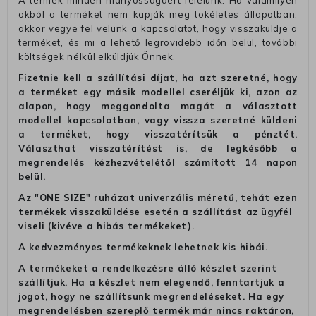
A termék minden hiányosságáért felelünk. Ha valamilyen
okból a terméket nem kapják meg tökéletes állapotban,
akkor vegye fel velünk a kapcsolatot, hogy visszaküldje a
terméket, és mi a lehető legrövidebb időn belül, további
költségek nélkül elküldjük Önnek.
Fizetnie kell a szállítási díjat, ha azt szeretné, hogy
a terméket egy másik modellel cseréljük ki, azon az
alapon, hogy meggondolta magát a választott
modellel kapcsolatban, vagy vissza szeretné küldeni
a terméket, hogy visszatérítsük a pénztét.
Választhat visszatérítést is, de legkésőbb a
megrendelés kézhezvételétől számított 14 napon
belül.
Az "ONE SIZE" ruházat univerzális méretű, tehát ezen
termékek visszaküldése esetén a szállítást az ügyfél
viseli (kivéve a hibás termékeket).
A kedvezményes termékeknek lehetnek kis hibái.
A termékeket a rendelkezésre álló készlet szerint
szállítjuk. Ha a készlet nem elegendő, fenntartjuk a
jogot, hogy ne szállítsunk megrendeléseket. Ha egy
megrendelésben szereplő termék már nincs raktáron,