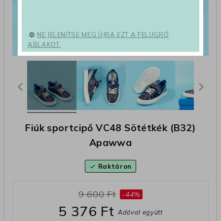
NE JELENÍTSE MEG ÚJRA EZT A FELUGRÓ
ABLAKOT.
Fiúk sportcipő VC48 Sötétkék (B32)
Apawwa
Raktáron
check
9 600 Ft
-44%
5 376 Ft
Adóval együtt