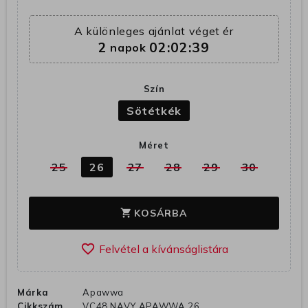
A különleges ajánlat véget ér
2
02:02:39
napok
Szín
Sötétkék
Méret
25
26
27
28
29
30
KOSÁRBA
shopping_cart
favorite_border
Márka
Apawwa
Cikkszám
VC48 NAVY APAWWA 26