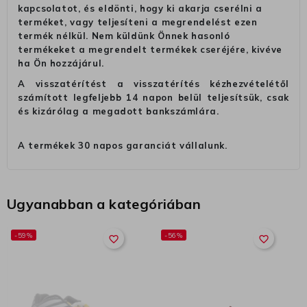
kapcsolatot, és eldönti, hogy ki akarja cserélni a
terméket, vagy teljesíteni a megrendelést ezen
termék nélkül. Nem küldünk Önnek hasonló
termékeket a megrendelt termékek cseréjére, kivéve
ha Ön hozzájárul.
A visszatérítést a visszatérítés kézhezvételétől
számított legfeljebb 14 napon belül teljesítsük, csak
és kizárólag a megadott bankszámlára.
A termékek 30 napos garanciát vállalunk.
Ugyanabban a kategóriában
-59%
-56%
favorite_border
favorite_border