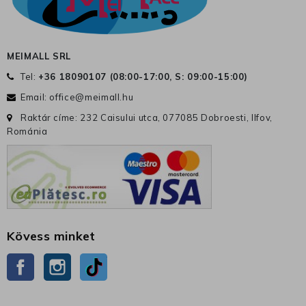
MEIMALL SRL
Tel:
+36 18090107 (
08:00-17:00, S: 09:00-15:00
)
Email:
office@meimall.hu
Raktár címe: 232 Caisului utca, 077085 Dobroesti, Ilfov,
Románia
Kövess minket
Facebook
Instagram
TikTok