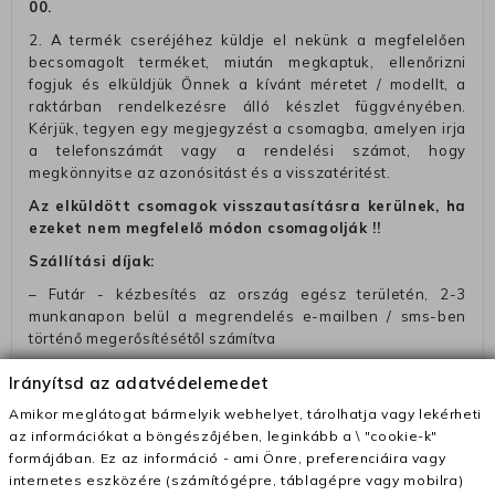
00
.
2. A termék cseréjéhez küldje el nekünk a megfelelően
becsomagolt terméket, miután megkaptuk, ellenőrizni
fogjuk és elküldjük Önnek a kívánt méretet / modellt, a
raktárban rendelkezésre álló készlet függvényében.
Kérjük, tegyen egy megjegyzést a csomagba, amelyen irja
a telefonszámát vagy a rendelési számot, hogy
megkönnyitse az azonósitást és a visszatéritést.
Az elküldött csomagok visszautasításra kerülnek, ha
ezeket nem megfelelő módon csomagolják !!
Szállítási díjak:
– Futár - kézbesítés az ország egész területén, 2-3
munkanapon belül a megrendelés e-mailben / sms-ben
történő megerősítésétől számítva
– Szállítás 1700 Ft (+400 Ft utánvéttel)
Irányítsd az adatvédelemedet
– Ingyenes szállítás 31600 Ft feletti megrendeléseknél
Amikor meglátogat bármelyik webhelyet, tárolhatja vagy lekérheti
(+400 Ft utánvétte)
az információkat a böngészőjében, leginkább a \ "cookie-k"
formájában. Ez az információ - ami Önre, preferenciáira vagy
– A kapott termék cseréjéért 3780 Ft szállítási díjat
internetes eszközére (számítógépre, táblagépre vagy mobilra)
számolunk fel (oda -vissza út)