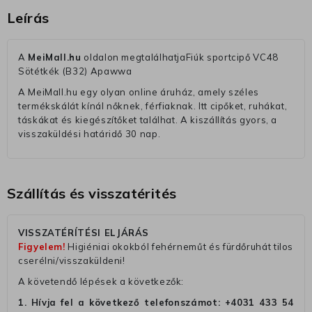
Leírás
A
MeiMall.hu
oldalon megtalálhatjaFiúk sportcipő VC48
Sötétkék (B32) Apawwa
A MeiMall.hu egy olyan online áruház, amely széles
termékskálát kínál nőknek, férfiaknak. Itt cipőket, ruhákat,
táskákat és kiegészítőket találhat. A kiszállítás gyors, a
visszaküldési határidő 30 nap.
Szállítás és visszatérités
VISSZATÉRÍTÉSI ELJÁRÁS
Figyelem!
Higiéniai okokból fehérneműt és fürdőruhát tilos
cserélni/visszaküldeni!
A követendő lépések a következők:
1. Hívja fel a következő telefonszámot:
+4031 433 54