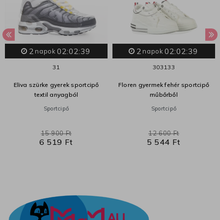
2
02:02:39
2
02:02:39
napok
napok
31
30
31
33
Eliva szürke gyerek sportcipő
Floren gyermek fehér sportcipő
textil anyagból
műbőrből
Sportcipő
Sportcipő
15 900 Ft
12 600 Ft
6 519 Ft
5 544 Ft