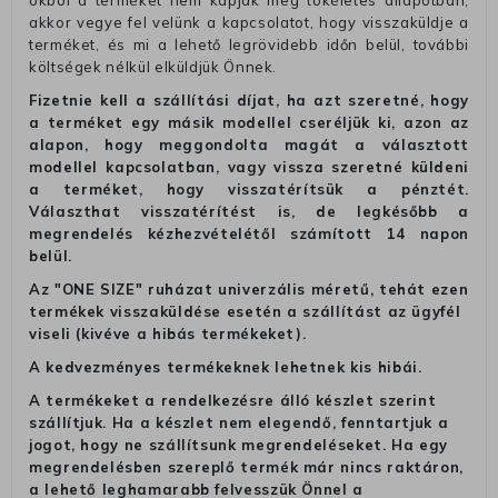
okból a terméket nem kapják meg tökéletes állapotban,
akkor vegye fel velünk a kapcsolatot, hogy visszaküldje a
terméket, és mi a lehető legrövidebb időn belül, további
költségek nélkül elküldjük Önnek.
Fizetnie kell a szállítási díjat, ha azt szeretné, hogy
a terméket egy másik modellel cseréljük ki, azon az
alapon, hogy meggondolta magát a választott
modellel kapcsolatban, vagy vissza szeretné küldeni
a terméket, hogy visszatérítsük a pénztét.
Választhat visszatérítést is, de legkésőbb a
megrendelés kézhezvételétől számított 14 napon
belül.
Az "ONE SIZE" ruházat univerzális méretű, tehát ezen
termékek visszaküldése esetén a szállítást az ügyfél
viseli (kivéve a hibás termékeket).
A kedvezményes termékeknek lehetnek kis hibái.
A termékeket a rendelkezésre álló készlet szerint
szállítjuk. Ha a készlet nem elegendő, fenntartjuk a
jogot, hogy ne szállítsunk megrendeléseket. Ha egy
megrendelésben szereplő termék már nincs raktáron,
a lehető leghamarabb felvesszük Önnel a