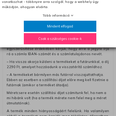
vonatkozhat - többnyire arra szolgál, hogy a webhely úgy
Pénzvisszatérítés:
működjön, ahogyan elvárta.
A pénz visszatérítéséhez küldjük a futárt, hogy vegye át
Több információ
Öntől a terméket/termékeket, vagy más futárral is
elküldheti. Olyan utávéttel küldött csomagot, melyne
Mindent elfogad
értéke eltér 0 FT-tól, nem fogadunk el. A futárnak átadott
csomagba kérjük, hogy a visszaküldés könnyebb
azonosítása érdekében tegyen egy megjegyzést, amelyre
Csak a szükséges cookie-k
felírja telefonszámát/rendelési számát. Az eljárás
egyszerűsítése érdekében kérjük, hogy erre a jegyre írja
rá a számla IBAN-számát és a számlatulajdonos nevét.
– Ha vissza akarja küldeni a termékeket a futárunkkal, a díj
2290 Ft, amelyet hozzáadunk a visszatérítő számlához.
– A termékeket bármilyen más futárral visszajuttathatja.
Ebben az esetben a szállítási díjat előre meg kell fizetnie a
futárnak (amikor a terméket átadja).
Méretcsere esetén szállítási díjat számitunk fel, ha nem a
mi hibánk volt (ha a termék mérete nem felel meg a méret
útmutatónak).
A termék minden hiányosságáért felelünk. Ha valamilyen