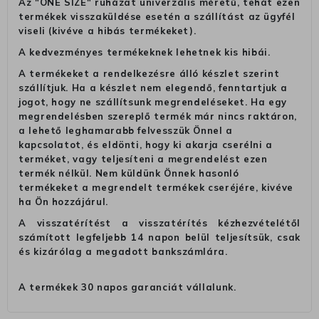
Az "ONE SIZE" ruházat univerzális méretű, tehát ezen
termékek visszaküldése esetén a szállítást az ügyfél
viseli (kivéve a hibás termékeket).
A kedvezményes termékeknek lehetnek kis hibái.
A termékeket a rendelkezésre álló készlet szerint
szállítjuk. Ha a készlet nem elegendő, fenntartjuk a
jogot, hogy ne szállítsunk megrendeléseket. Ha egy
megrendelésben szereplő termék már nincs raktáron,
a lehető leghamarabb felvesszük Önnel a
kapcsolatot, és eldönti, hogy ki akarja cserélni a
terméket, vagy teljesíteni a megrendelést ezen
termék nélkül. Nem küldünk Önnek hasonló
termékeket a megrendelt termékek cseréjére, kivéve
ha Ön hozzájárul.
A visszatérítést a visszatérítés kézhezvételétől
számított legfeljebb 14 napon belül teljesítsük, csak
és kizárólag a megadott bankszámlára.
A termékek 30 napos garanciát vállalunk.