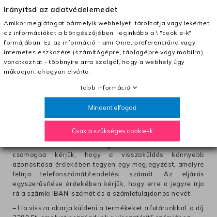
– Futár - kézbesítés az ország egész területén, 2-3
Irányítsd az adatvédelemedet
munkanapon belül a megrendelés e-mailben / sms-ben
Amikor meglátogat bármelyik webhelyet, tárolhatja vagy lekérheti
történő megerősítésétől számítva
az információkat a böngészőjében, leginkább a \ "cookie-k"
– Szállítás 1700 Ft (+400 Ft utánvéttel)
formájában. Ez az információ - ami Önre, preferenciáira vagy
internetes eszközére (számítógépre, táblagépre vagy mobilra)
– Ingyenes szállítás 31600 Ft feletti megrendeléseknél
vonatkozhat - többnyire arra szolgál, hogy a webhely úgy
(+400 Ft utánvétte)
működjön, ahogyan elvárta.
– A kapott termék cseréjéért 3780 Ft szállítási díjat
számolunk fel (oda -vissza út)
Több információ
Pénzvisszatérítés:
Mindent elfogad
A pénz visszatérítéséhez küldjük a futárt, hogy vegye át
Öntől a terméket/termékeket, vagy más futárral is
Csak a szükséges cookie-k
elküldheti. Olyan utávéttel küldött csomagot, melyne
értéke eltér 0 FT-tól, nem fogadunk el. A futárnak átadott
csomagba kérjük, hogy a visszaküldés könnyebb
azonosítása érdekében tegyen egy megjegyzést, amelyre
felírja telefonszámát/rendelési számát. Az eljárás
egyszerűsítése érdekében kérjük, hogy erre a jegyre írja
rá a számla IBAN-számát és a számlatulajdonos nevét.
– Ha vissza akarja küldeni a termékeket a futárunkkal, a díj