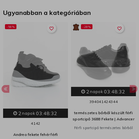
Ugyanabban a kategóriában
-56%
-28%
favorite_border
favorite_border
2
03:48:31
napok
39
40
41
42
43
44
2
03:48:31
természetes bőrből készült férfi
napok
sportcipő 3688 Fekete | Advancer
41
42
Férfi sportcipő természetes bőrből
Andreo fekete fehér férfi