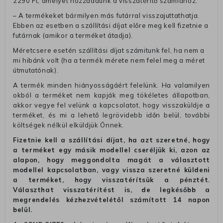
2290 Ft, amelyet hozzáadunk a visszatérítő számlához.
– A termékeket bármilyen más futárral visszajuttathatja.
Ebben az esetben a szállítási díjat előre meg kell fizetnie a
futárnak (amikor a terméket átadja).
Méretcsere esetén szállítási díjat számitunk fel, ha nem a
mi hibánk volt (ha a termék mérete nem felel meg a méret
útmutatónak).
A termék minden hiányosságáért felelünk. Ha valamilyen
okból a terméket nem kapják meg tökéletes állapotban,
akkor vegye fel velünk a kapcsolatot, hogy visszaküldje a
terméket, és mi a lehető legrövidebb időn belül, további
költségek nélkül elküldjük Önnek.
Fizetnie kell a szállítási díjat, ha azt szeretné, hogy
a terméket egy másik modellel cseréljük ki, azon az
alapon, hogy meggondolta magát a választott
modellel kapcsolatban, vagy vissza szeretné küldeni
a terméket, hogy visszatérítsük a pénztét.
Választhat visszatérítést is, de legkésőbb a
megrendelés kézhezvételétől számított 14 napon
belül.