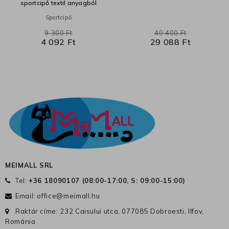
sportcipő textil anyagból
Sportcipő
9 300 Ft
40 400 Ft
4 092 Ft
29 088 Ft
MEIMALL SRL
Tel:
+36 18090107 (
08:00-17:00, S: 09:00-15:00
)
Email:
office@meimall.hu
Raktár címe: 232 Caisului utca, 077085 Dobroesti, Ilfov,
Románia