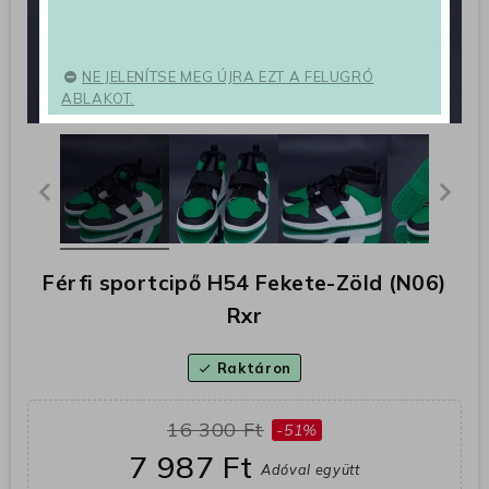
NE JELENÍTSE MEG ÚJRA EZT A FELUGRÓ
ABLAKOT.
Férfi sportcipő H54 Fekete-Zöld (N06)
Rxr
Raktáron
check
16 300 Ft
-51%
7 987 Ft
Adóval együtt