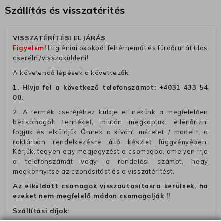
Szállítás és visszatérités
VISSZATÉRÍTÉSI ELJÁRÁS
Figyelem!
Higiéniai okokból fehérneműt és fürdőruhát tilos
cserélni/visszaküldeni!
A követendő lépések a következők:
1. Hívja fel a következő telefonszámot:
+4031 433 54
00
.
2. A termék cseréjéhez küldje el nekünk a megfelelően
becsomagolt terméket, miután megkaptuk, ellenőrizni
fogjuk és elküldjük Önnek a kívánt méretet / modellt, a
raktárban rendelkezésre álló készlet függvényében.
Kérjük, tegyen egy megjegyzést a csomagba, amelyen irja
a telefonszámát vagy a rendelési számot, hogy
megkönnyitse az azonósitást és a visszatéritést.
Az elküldött csomagok visszautasításra kerülnek, ha
ezeket nem megfelelő módon csomagolják !!
Szállítási díjak: