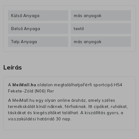
Külső Anyaga
más anyagok
Belső Anyaga
textil
Talp Anyaga
más anyagok
Leírás
A
MeiMall.hu
oldalon megtalálhatjaFérfi sportcipő H54
Fekete-Zöld (N06) Rxr
A MeiMall.hu egy olyan online áruház, amely széles
termékskálát kínál nőknek, férfiaknak. Itt cipőket, ruhákat,
táskákat és kiegészítőket találhat. A kiszállítás gyors, a
visszaküldési határidő 30 nap.