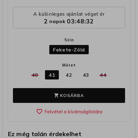
A különleges ajánlat véget ér
2
03:48:31
napok
Szín
Fekete-Zöld
Méret
40
41
42
43
44
KOSÁRBA
shopping_cart
favorite_border
Ez még talán érdekelhet